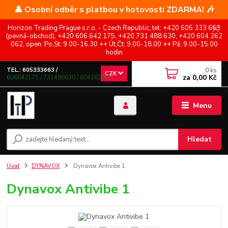
👤 Osobní odběr s platbou v hotovosti ZDARMA! 🎶
Horizon Trading Prague s.r.o. - Czech Republic, tel: +420 605 333 663
(pevná-obchod), +420 606 642 175, +420 731 488 630, +420 604 262
062, open: Po,St: 9.00-16.30 ++ Út,Čt: 9.00-18.00 ++ Pá: 9.00-15.00
hodin
0
ks
TEL.: 605333663 /
CZK
za
0,00 Kč
606642175 / 731488630 / 604262062
Menu
Hledat
Úvod
DYNAVOX
Dynavox Antivibe 1
Dynavox Antivibe 1