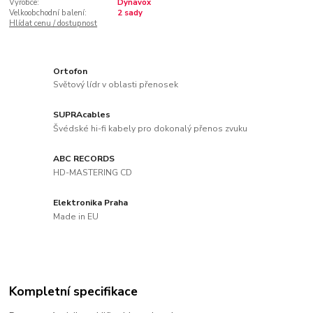
Výrobce:
Dynavox
Velkoobchodní balení:
2 sady
Hlídat cenu / dostupnost
Ortofon
Světový lídr v oblasti přenosek
SUPRAcables
Švédské hi-fi kabely pro dokonalý přenos zvuku
ABC RECORDS
HD-MASTERING CD
Elektronika Praha
Made in EU
Kompletní specifikace