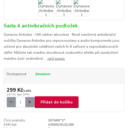
Sada 4 antivibračních podložek
Dynavox Antivibe - Hifi rubber absorber Nově navržené antivibrační
nožičky Dynavox Antivibe pro reprosoustavy a audio komponenty jsou
určené pro akustické oddělení vašich hi-fi zařízení a reproduktorových
skříní. Můžete tak snadno dosáhnout zvukového efektu při vynaložení
malého úsilí. Jednotlivé ...
celý popis
Dostupnost
Skladem
299 Kč
/
sada
247 Kč
bez DPH
Přidat do košíku
Číslo produktu:
207469*2*
EAN kód:
4250019131295