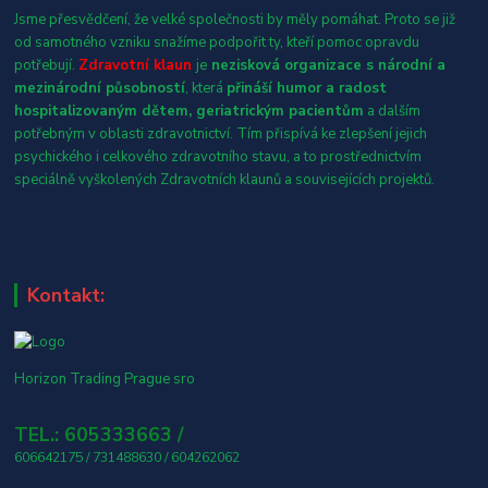
Jsme přesvědčení, že velké společnosti by měly pomáhat. Proto se již
od samotného vzniku snažíme podpořit ty, kteří pomoc opravdu
potřebují.
Zdravotní klaun
je
nezisková organizace s národní a
mezinárodní působností
, která
přináší humor a radost
hospitalizovaným dětem, geriatrickým pacientům
a dalším
potřebným v oblasti zdravotnictví. Tím přispívá ke zlepšení jejich
psychického i celkového zdravotního stavu, a to prostřednictvím
speciálně vyškolených Zdravotních klaunů a souvisejících projektů.
Kontakt:
Horizon Trading Prague sro
TEL.: 605333663 /
606642175 / 731488630 / 604262062