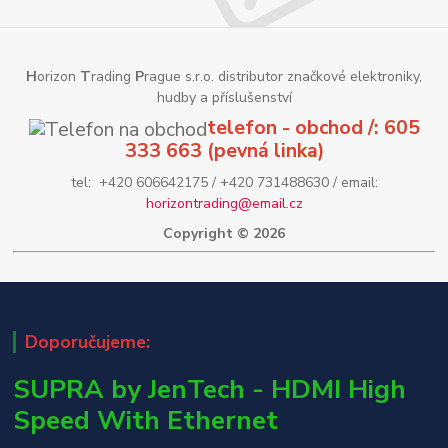
H
orizon
T
rading
P
rague s.r.o. distributor značkové elektroniky,
hudby a příslušenství
telefon - obchod /: 605
333 663 (pevná linka)
tel: +420 606642175 / +420 731488630 / email:
horizontrading@email.cz
Copyright © 2026
Doporučujeme:
SUPRA by JenTech - HDMI High
Speed With Ethernet