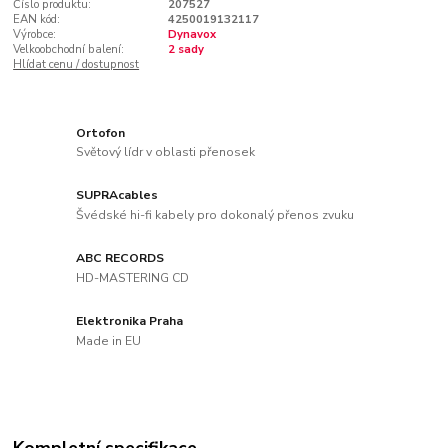
Číslo produktu:
207527
EAN kód:
4250019132117
Výrobce:
Dynavox
Velkoobchodní balení:
2 sady
Hlídat cenu / dostupnost
Ortofon
Světový lídr v oblasti přenosek
SUPRAcables
Švédské hi-fi kabely pro dokonalý přenos zvuku
ABC RECORDS
HD-MASTERING CD
Elektronika Praha
Made in EU