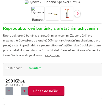
Reproduktorové banánky s aretačním uchycením
Reproduktorové banánky s aretačním uchycením Zlaceno 24K pro
maximálně čistý přenos signálu100% kontaktAretační mechanismus pro
pevný a stálý spojStabilní a pevné připojení zajišťují dva šroubkyVhodné
pro kabeláž do průměru cca 5 mm (včetně)Barevně rozlišeno - červená a
černá Sada obsahuje: 4 kusy ...
celý popis
Dostupnost
Skladem
299 Kč
/
sada
247 Kč
bez DPH
Přidat do košíku