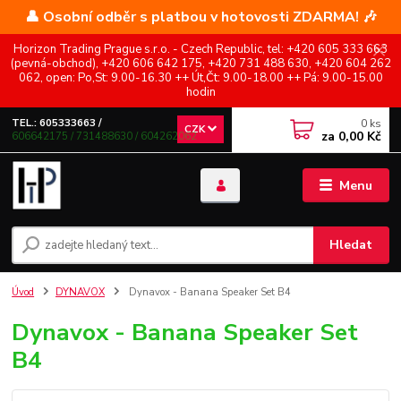
👤 Osobní odběr s platbou v hotovosti ZDARMA! 🎶
Horizon Trading Prague s.r.o. - Czech Republic, tel: +420 605 333 663
(pevná-obchod), +420 606 642 175, +420 731 488 630, +420 604 262
062, open: Po,St: 9.00-16.30 ++ Út,Čt: 9.00-18.00 ++ Pá: 9.00-15.00
hodin
0
ks
TEL.: 605333663 /
CZK
za
0,00 Kč
606642175 / 731488630 / 604262062
Menu
Hledat
Úvod
DYNAVOX
Dynavox - Banana Speaker Set B4
Dynavox - Banana Speaker Set
B4