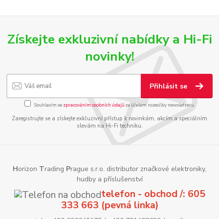
Získejte exkluzivní nabídky a Hi-Fi
novinky!
Přihlásit se
Souhlasím se
zpracováním osobních údajů
za účelem rozesílky newsletteru.
Zaregistrujte se a získejte exkluzivní přístup k novinkám, akcím a speciálním
slevám na Hi-Fi techniku.
H
orizon
T
rading
P
rague s.r.o. distributor značkové elektroniky,
hudby a příslušenství
telefon - obchod /: 605
333 663 (pevná linka)