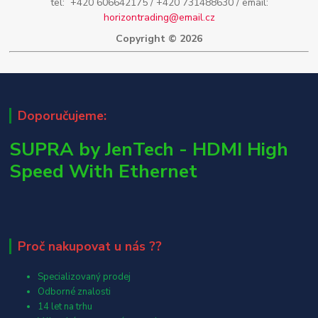
tel: +420 606642175 / +420 731488630 / email:
horizontrading@email.cz
Copyright © 2026
Doporučujeme:
SUPRA by JenTech - HDMI High
Speed With Ethernet
Proč nakupovat u nás ??
Specializovaný prodej
Odborné znalosti
14 let na trhu