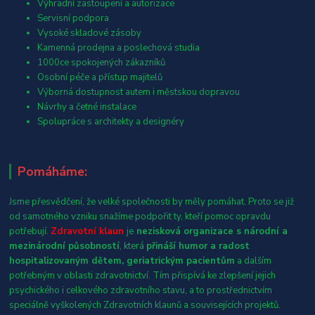
Výhradní zastoupení a autorizace
Servisní podpora
Vysoké skladové zásoby
Kamenná prodejna a poslechová studia
1000ce spokojených zákazníků
Osobní péče a přístup majitelů
Výborná dostupnost autem i městskou dopravou
Návrhy a četné instalace
Spolupráce s architekty a designéry
Pomáháme:
Jsme přesvědčení, že velké společnosti by měly pomáhat. Proto se již
od samotného vzniku snažíme podpořit ty, kteří pomoc opravdu
potřebují.
Zdravotní klaun
je
nezisková organizace s národní a
mezinárodní působností
, která
přináší humor a radost
hospitalizovaným dětem, geriatrickým pacientům
a dalším
potřebným v oblasti zdravotnictví. Tím přispívá ke zlepšení jejich
psychického i celkového zdravotního stavu, a to prostřednictvím
speciálně vyškolených Zdravotních klaunů a souvisejících projektů.