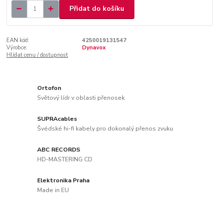
Přidat do košíku
EAN kód:
4250019131547
Výrobce:
Dynavox
Hlídat cenu / dostupnost
Ortofon
Světový lídr v oblasti přenosek
SUPRAcables
Švédské hi-fi kabely pro dokonalý přenos zvuku
ABC RECORDS
HD-MASTERING CD
Elektronika Praha
Made in EU