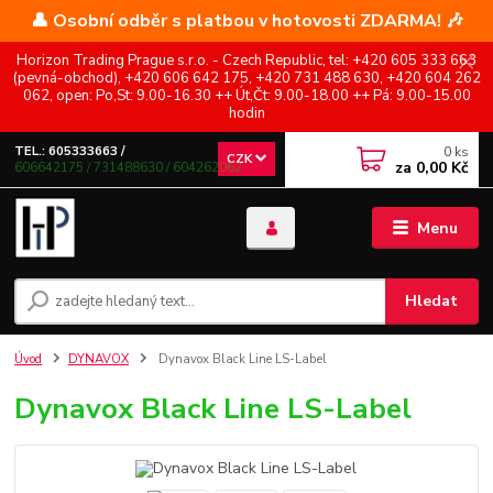
👤 Osobní odběr s platbou v hotovosti ZDARMA! 🎶
Horizon Trading Prague s.r.o. - Czech Republic, tel: +420 605 333 663
(pevná-obchod), +420 606 642 175, +420 731 488 630, +420 604 262
062, open: Po,St: 9.00-16.30 ++ Út,Čt: 9.00-18.00 ++ Pá: 9.00-15.00
hodin
0
ks
TEL.: 605333663 /
CZK
za
0,00 Kč
606642175 / 731488630 / 604262062
Menu
Hledat
Úvod
DYNAVOX
Dynavox Black Line LS-Label
Dynavox Black Line LS-Label