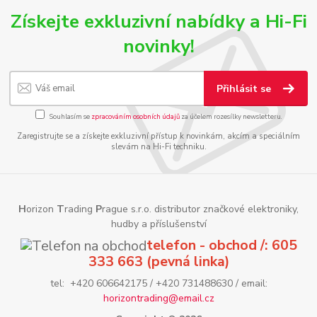
Získejte exkluzivní nabídky a Hi-Fi
novinky!
Přihlásit se
Souhlasím se
zpracováním osobních údajů
za účelem rozesílky newsletteru.
Zaregistrujte se a získejte exkluzivní přístup k novinkám, akcím a speciálním
slevám na Hi-Fi techniku.
H
orizon
T
rading
P
rague s.r.o. distributor značkové elektroniky,
hudby a příslušenství
telefon - obchod /: 605
333 663 (pevná linka)
tel: +420 606642175 / +420 731488630 / email:
horizontrading@email.cz