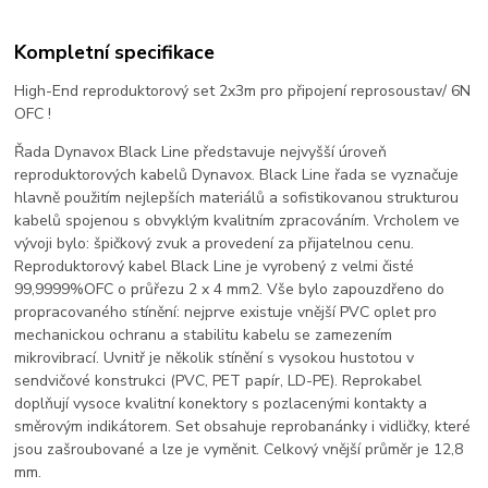
Kompletní specifikace
High-End reproduktorový set 2x3m pro připojení reprosoustav/ 6N
OFC !
Řada Dynavox Black Line představuje nejvyšší úroveň
reproduktorových kabelů Dynavox. Black Line řada se vyznačuje
hlavně použitím nejlepších materiálů a sofistikovanou strukturou
kabelů spojenou s obvyklým kvalitním zpracováním. Vrcholem ve
vývoji bylo: špičkový zvuk a provedení za přijatelnou cenu.
Reproduktorový kabel Black Line je vyrobený z velmi čisté
99,9999%OFC o průřezu 2 x 4 mm2. Vše bylo zapouzdřeno do
propracovaného stínění: nejprve existuje vnější PVC oplet pro
mechanickou ochranu a stabilitu kabelu se zamezením
mikrovibrací. Uvnitř je několik stínění s vysokou hustotou v
sendvičové konstrukci (PVC, PET papír, LD-PE). Reprokabel
doplňují vysoce kvalitní konektory s pozlacenými kontakty a
směrovým indikátorem. Set obsahuje reprobanánky i vidličky, které
jsou zašroubované a lze je vyměnit. Celkový vnější průměr je 12,8
mm.