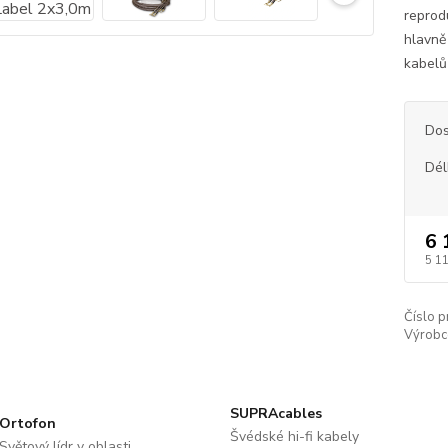
reprod
hlavně
kabelů
Dos
Dél
6 
5 1
Číslo p
Výrobc
SUPRAcables
Ortofon
Švédské hi-fi kabely
Světový lídr v oblasti