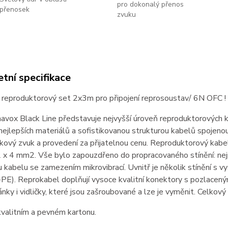
pro dokonalý přenos
přenosek
zvuku
tní specifikace
 reproduktorový set 2x3m pro připojení reprosoustav/ 6N OFC !
vox Black Line představuje nejvyšší úroveň reproduktorových k
nejlepších materiálů a sofistikovanou strukturou kabelů spojeno
čkový zvuk a provedení za přijatelnou cenu. Reproduktorový kab
 x 4 mm2. Vše bylo zapouzdřeno do propracovaného stínění: nej
tu kabelu se zamezením mikrovibrací. Uvnitř je několik stínění s
-PE). Reprokabel doplňují vysoce kvalitní konektory s pozlacen
nky i vidličky, které jsou zašroubované a lze je vyměnit. Celkový
kvalitním a pevném kartonu.