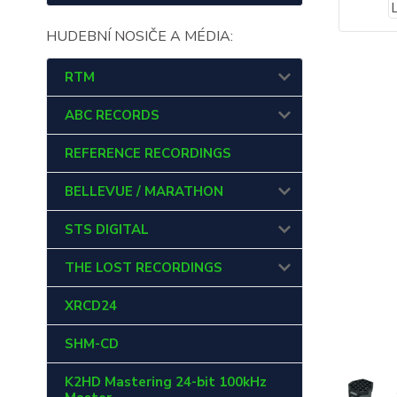
HUDEBNÍ NOSIČE A MÉDIA:
RTM
ABC RECORDS
REFERENCE RECORDINGS
BELLEVUE / MARATHON
STS DIGITAL
THE LOST RECORDINGS
XRCD24
SHM-CD
K2HD Mastering 24-bit 100kHz