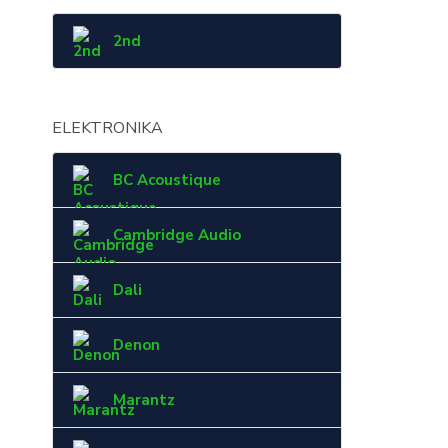
2nd
ELEKTRONIKA
BC Acoustique
Cambridge Audio
Dali
Denon
Marantz