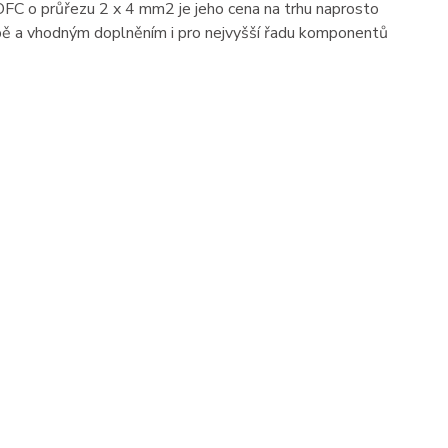
FC o průřezu 2 x 4 mm2 je jeho cena na trhu naprosto
pě a vhodným doplněním i pro nejvyšší řadu komponentů