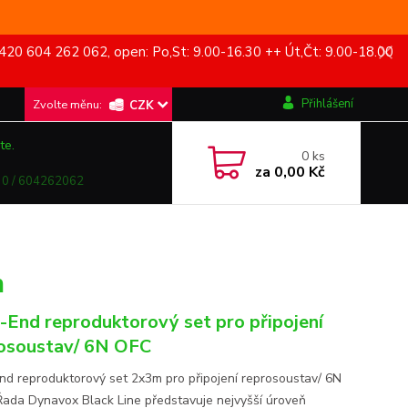
420 604 262 062, open: Po,St: 9.00-16.30 ++ Út,Čt: 9.00-18.00
Přihlášení
CZK
te.
0
ks
za
0,00 Kč
0 / 604262062
m
-End reproduktorový set pro připojení
osoustav/ 6N OFC
nd reproduktorový set 2x3m pro připojení reprosoustav/ 6N
Řada Dynavox Black Line představuje nejvyšší úroveň