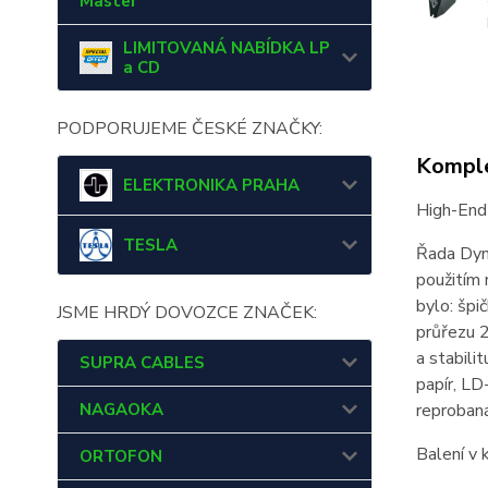
Master
LIMITOVANÁ NABÍDKA LP
a CD
PODPORUJEME ČESKÉ ZNAČKY:
Komple
ELEKTRONIKA PRAHA
High-End
TESLA
Řada Dyna
použitím 
bylo: špi
JSME HRDÝ DOVOZCE ZNAČEK:
průřezu 2
a stabili
SUPRA CABLES
papír, LD
NAGAOKA
reprobaná
Balení v 
ORTOFON