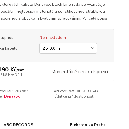
uktorových kabelů Dynavox. Black Line řada se vyznačuje
 použitím nejlepších materiálů a sofistikovanou strukturou
 spojenou s obvyklým kvalitním zpracováním. V...
celý popis
tupnost
Není skladem
ka kabelu
190 Kč
/
set
Momentálně není k dispozici
16 Kč
bez DPH
roduktu:
207483
EAN kód:
4250019131547
e:
Dynavox
Hlídat cenu / dostupnost
ABC RECORDS
Elektronika Praha