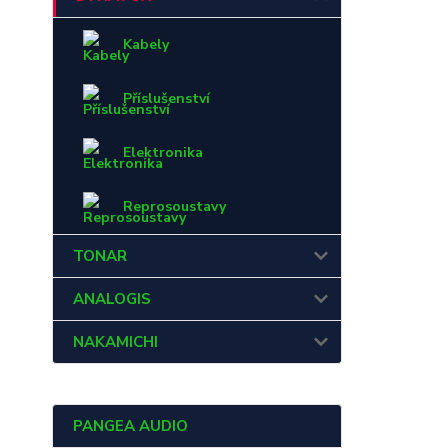
Kabely
Příslušenství
Elektronika
Reprosoustavy
TONAR
ANALOGIS
NAKAMICHI
PANGEA AUDIO