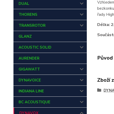
Vzhledem 
DUAL
bezkonkur
řady Hig
THORENS
Délka: 2
TRANSROTOR
Součástí
GLANZ
ACOUSTIC SOLID
Původ 
AURENDER
GIGAWATT
Zboží 
DYNAVOICE
DYN
INDIANA LINE
BC ACOUSTIQUE
DYNAVOX