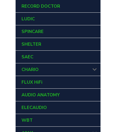
RECORD DOCTOR
LUDIC
SPINCARE
SHELTER
SAEC
CHARIO
FLUX HiFi
AUDIO ANATOMY
ELECAUDIO
WBT