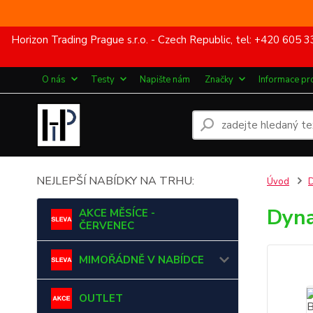
Horizon Trading Prague s.r.o. - Czech Republic, tel: +420 60
O nás
Testy
Napište nám
Značky
Informace pr
NEJLEPŠÍ NABÍDKY NA TRHU:
Úvod
Dyna
AKCE MĚSÍCE -
ČERVENEC
MIMOŘÁDNĚ V NABÍDCE
OUTLET