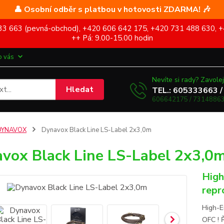
👤 Osobní odběr s platbou v hotovosti ZDARMA! 🎶
5 333 663 (pevná-obchod), +420 606 642 175, +420 731 488 630, +
++ Pá: 9.00-15.00 hodin
o vás
Nevíte si rady? Zavolej
Hledat
TEL.: 605333663 /
606642175 / 73148863
DYNAVOX
Dynavox Black Line LS-Label 2x3,0m
vox Black Line LS-Label 2x3,0
High
repr
High-E
OFC ! 