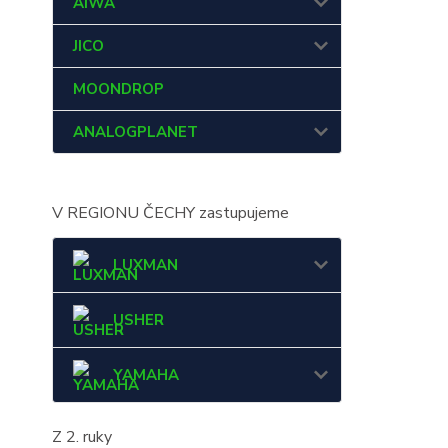
AIWA
JICO
MOONDROP
ANALOGPLANET
V REGIONU ČECHY zastupujeme
LUXMAN
USHER
YAMAHA
Z 2. ruky