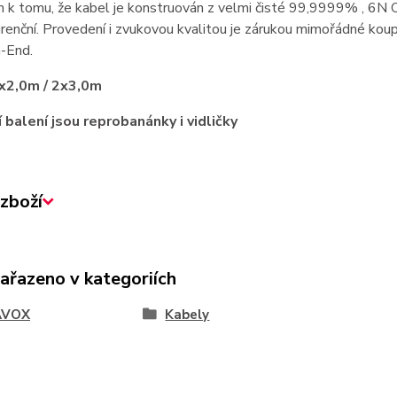
k tomu, že kabel je konstruován z velmi čisté 99,9999% , 6N O
enční. Provedení i zvukovou kvalitou je zárukou mimořádné kou
h-End.
x2,0m / 2x3,0m
 balení jsou reprobanánky i vidličky
zboží
zařazeno v kategoriích
AVOX
Kabely