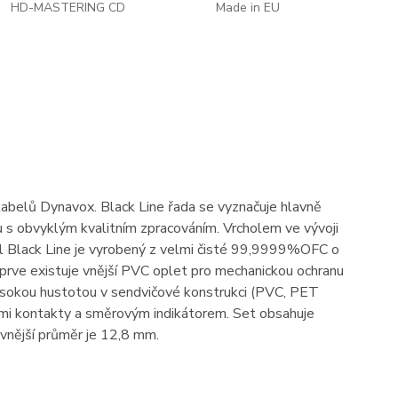
HD-MASTERING CD
Made in EU
abelů Dynavox. Black Line řada se vyznačuje hlavně
u s obvyklým kvalitním zpracováním. Vrcholem ve vývoji
el Black Line je vyrobený z velmi čisté 99,9999%OFC o
prve existuje vnější PVC oplet pro mechanickou ochranu
 vysokou hustotou v sendvičové konstrukci (PVC, PET
ými kontakty a směrovým indikátorem. Set obsahuje
 vnější průměr je 12,8 mm.