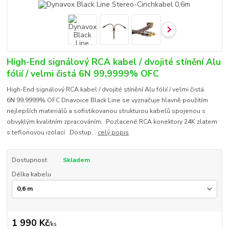
High-End signálový RCA kabel / dvojité stínění Alu
fólií / velmi čistá 6N 99,9999% OFC
High-End signálový RCA kabel / dvojité stínění Alu fólií / velmi čistá
6N 99,9999% OFC Dnavoice Black Line se vyznačuje hlavně použitím
nejlepších materiálů a sofistikovanou strukturou kabelů spojenou s
obvyklým kvalitním zpracováním. Pozlacené RCA konektory 24K zlatem
s teflonovou izolací Dostup...
celý popis
Dostupnost
Skladem
Délka kabelu
1 990 Kč
/
ks