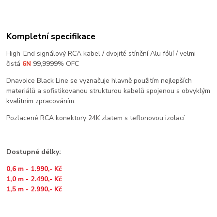
Kompletní specifikace
High-End signálový RCA kabel / dvojité stínění Alu fólií / velmi
čistá
6N
99,9999% OFC
Dnavoice Black Line se vyznačuje hlavně použitím nejlepších
materiálů a sofistikovanou strukturou kabelů spojenou s obvyklým
kvalitním zpracováním.
Pozlacené RCA konektory 24K zlatem s teflonovou izolací
Dostupné délky:
0,6 m - 1.990,- Kč
1,0 m - 2.490,- Kč
1,5 m - 2.990,- Kč