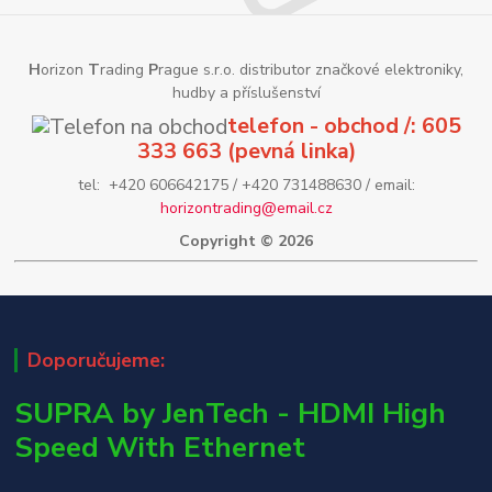
H
orizon
T
rading
P
rague s.r.o. distributor značkové elektroniky,
hudby a příslušenství
telefon - obchod /: 605
333 663 (pevná linka)
tel: +420 606642175 / +420 731488630 / email:
horizontrading@email.cz
Copyright © 2026
Doporučujeme:
SUPRA by JenTech - HDMI High
Speed With Ethernet