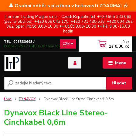
👤 Osobní odběr s platbou v hotovosti ZDARMA! 🎶
Horizon Trading Prague s.r.o. - Czech Republic, tel: +420 605 333 663
(pevná-obchod), +420 606 642 175, +420 731 488 630, +420 604 262
062, open: Po,St: 9.00-16.30 ++ Út,Čt: 9.00-18.00 ++ Pá: 9.00-15.00
hodin
0
ks
TEL.: 605333663 /
CZK
za
0,00 Kč
606642175 / 731488630 / 604262062
Menu
Hledat
Úvod
DYNAVOX
Dynavox Black Line Stereo-Cinchkabel 0,6m
Dynavox Black Line Stereo-
Cinchkabel 0,6m