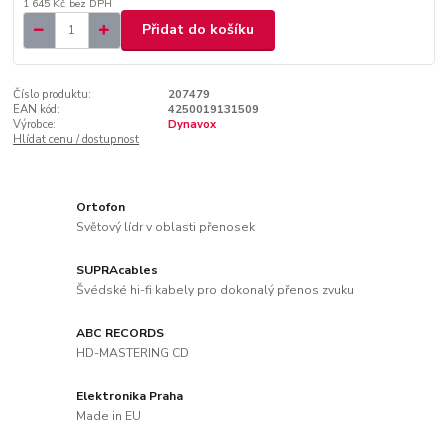
1 645 Kč
bez DPH
Přidat do košíku
Číslo produktu:
207479
EAN kód:
4250019131509
Výrobce:
Dynavox
Hlídat cenu / dostupnost
Ortofon
Světový lídr v oblasti přenosek
SUPRAcables
Švédské hi-fi kabely pro dokonalý přenos zvuku
ABC RECORDS
HD-MASTERING CD
Elektronika Praha
Made in EU