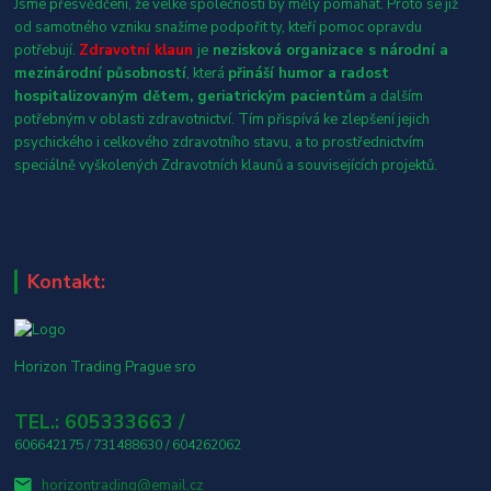
Jsme přesvědčení, že velké společnosti by měly pomáhat. Proto se již
od samotného vzniku snažíme podpořit ty, kteří pomoc opravdu
potřebují.
Zdravotní klaun
je
nezisková organizace s národní a
mezinárodní působností
, která
přináší humor a radost
hospitalizovaným dětem, geriatrickým pacientům
a dalším
potřebným v oblasti zdravotnictví. Tím přispívá ke zlepšení jejich
psychického i celkového zdravotního stavu, a to prostřednictvím
speciálně vyškolených Zdravotních klaunů a souvisejících projektů.
Kontakt:
Horizon Trading Prague sro
TEL.: 605333663 /
606642175 / 731488630 / 604262062
horizontrading@email.cz