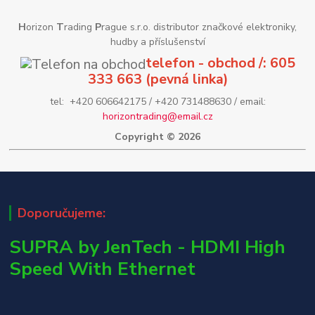
H
orizon
T
rading
P
rague s.r.o. distributor značkové elektroniky,
hudby a příslušenství
telefon - obchod /: 605
333 663 (pevná linka)
tel: +420 606642175 / +420 731488630 / email:
horizontrading@email.cz
Copyright © 2026
Doporučujeme:
SUPRA by JenTech - HDMI High
Speed With Ethernet