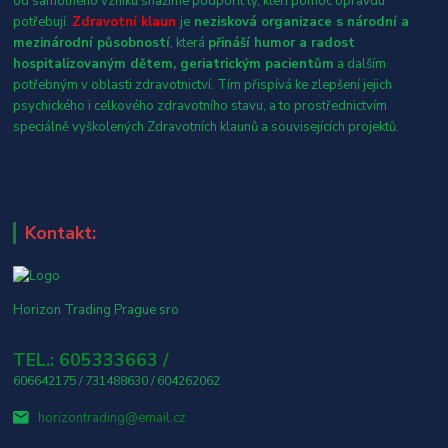
od samotného vzniku snažíme podpořit ty, kteří pomoc opravdu
potřebují.
Zdravotní klaun
je
nezisková organizace s národní a
mezinárodní působností
, která
přináší humor a radost
hospitalizovaným dětem, geriatrickým pacientům
a dalším
potřebným v oblasti zdravotnictví. Tím přispívá ke zlepšení jejich
psychického i celkového zdravotního stavu, a to prostřednictvím
speciálně vyškolených Zdravotních klaunů a souvisejících projektů.
Kontakt:
Horizon Trading Prague sro
TEL.: 605333663 /
606642175 / 731488630 / 604262062
horizontrading@email.cz