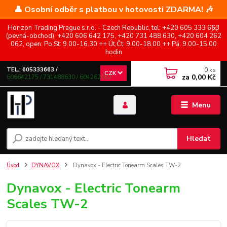
👤 Osobní odběr s platbou v hotovosti ZDARMA! 🎶
Horizon Trading Prague s.r.o. - Czech Republic, tel: +420 605 333 663
(pevná-obchod), +420 606 642 175, +420 731 488 630, +420 604 262
062, open: Po,St: 9.00-16.30 ++ Út,Čt: 9.00-18.00 ++ Pá: 9.00-15.00
hodin
0
ks
TEL.: 605333663 /
CZK
za
0,00 Kč
606642175 / 731488630 / 604262062
Menu
Hledat
Úvod
DYNAVOX
Dynavox - Electric Tonearm Scales TW-2
Dynavox - Electric Tonearm
Scales TW-2