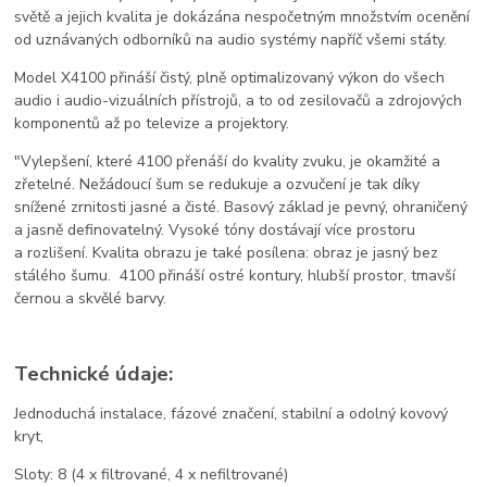
světě a jejich kvalita je dokázána nespočetným množstvím ocenění
od uznávaných odborníků na audio systémy napříč všemi státy.
Model X4100 přináší čistý, plně optimalizovaný výkon do všech
audio i audio-vizuálních přístrojů, a to od zesilovačů a zdrojových
komponentů až po televize a projektory.
"Vylepšení, které 4100 přenáší do kvality zvuku, je okamžité a
zřetelné.
Nežádoucí šum se redukuje a ozvučení je tak díky
snížené zrnitosti jasné a čisté. Basový základ je pevný, ohraničený
a jasně definovatelný. V
ysoké tóny dostávají více prostoru
a rozlišení. K
valita obrazu je také posílena: obraz je jasný bez
stálého šumu. 4100 přináší ostré kontury, hlubší prostor, tmavší
černou a skvělé barvy.
Technické údaje:
Jednoduchá instalace, fázové značení, stabilní a odolný kovový
kryt,
Sloty: 8 (4 x filtrované, 4 x nefiltrované)