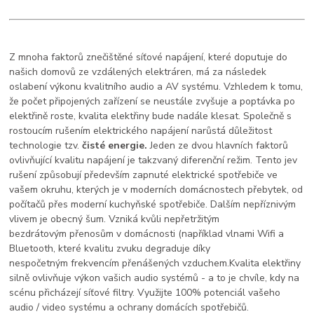
Z mnoha faktorů znečištěné síťové napájení, které doputuje do
našich domovů ze vzdálených
elektráren, má za následek
oslabení výkonu kvalitního audio a AV systému. Vzhledem k
tomu,
že počet připojených zařízení se neustále zvyšuje a poptávka po
elektřině roste, kvalita
elektřiny bude nadále klesat.
Společně s
rostoucím rušením elektrického napájení narůstá důležitost
technologie tzv.
čisté
energie.
Jeden ze dvou hlavních faktorů
ovlivňující kvalitu napájení je takzvaný
diferenční režim. Tento jev
rušení způsobují především zapnuté elektrické spotřebiče ve
vašem okruhu, kterých
je v moderních domácnostech přebytek, od
počítačů přes moderní kuchyňské spotřebiče.
Dalším nepříznivým
vlivem je obecný šum. Vzniká kvůli nepřetržitým
bezdrátovým
přenosům v domácnosti (například vlnami Wifi a
Bluetooth, které kvalitu zvuku degraduje díky
nespočetným
frekvencím přenášených vzduchem.
Kvalita elektřiny
silně ovlivňuje výkon vašich audio systémů - a to je chvíle, kdy na
scénu
přicházejí síťové filtry. Využijte 100% potenciál vašeho
audio / video systému a ochrany domácích spotřebičů.