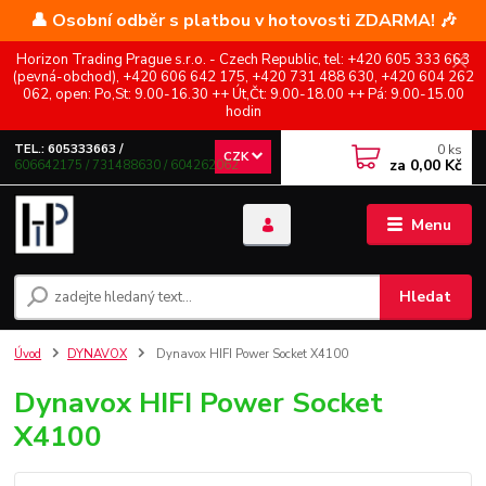
👤 Osobní odběr s platbou v hotovosti ZDARMA! 🎶
Horizon Trading Prague s.r.o. - Czech Republic, tel: +420 605 333 663
(pevná-obchod), +420 606 642 175, +420 731 488 630, +420 604 262
062, open: Po,St: 9.00-16.30 ++ Út,Čt: 9.00-18.00 ++ Pá: 9.00-15.00
hodin
0
ks
TEL.: 605333663 /
CZK
za
0,00 Kč
606642175 / 731488630 / 604262062
Menu
Hledat
Úvod
DYNAVOX
Dynavox HIFI Power Socket X4100
Dynavox HIFI Power Socket
X4100