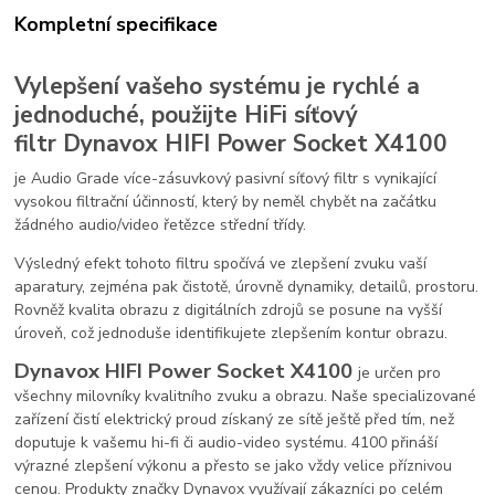
Kompletní specifikace
Vylepšení vašeho systému je rychlé a
jednoduché, použijte HiFi síťový
filtr Dynavox HIFI Power Socket X4100
je Audio Grade více-zásuvkový pasivní síťový filtr s vynikající
vysokou filtrační účinností, který by neměl chybět na začátku
žádného audio/video řetězce střední třídy.
Výsledný efekt tohoto filtru spočívá ve zlepšení zvuku vaší
aparatury, zejména pak čistotě, úrovně dynamiky, detailů, prostoru.
Rovněž kvalita obrazu z digitálních zdrojů se posune na vyšší
úroveň, což jednoduše identifikujete zlepšením kontur obrazu.
Dynavox HIFI Power Socket X4100
je určen pro
všechny milovníky kvalitního zvuku a obrazu.
Naše specializované
zařízení čistí elektrický proud získaný ze sítě
ještě před tím, než
doputuje k vašemu hi-fi či audio-video systému. 4100 přináší
výrazné zlepšení výkonu a přesto se jako vždy velice příznivou
cenou. Produkty značky Dynavox využívají zákazníci po celém