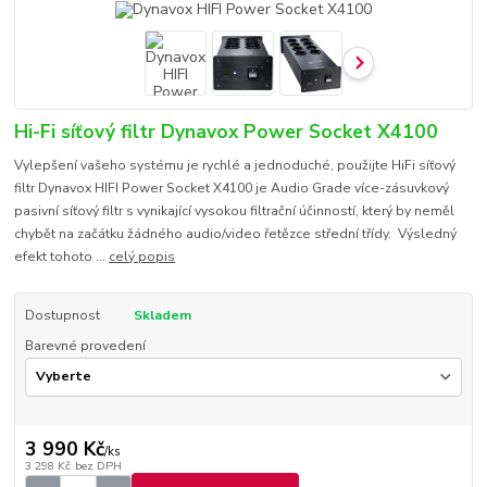
Hi-Fi síťový filtr Dynavox Power Socket X4100
Vylepšení vašeho systému je rychlé a jednoduché, použijte HiFi síťový
filtr Dynavox HIFI Power Socket X4100 je Audio Grade více-zásuvkový
pasivní síťový filtr s vynikající vysokou filtrační účinností, který by neměl
chybět na začátku žádného audio/video řetězce střední třídy. Výsledný
efekt tohoto ...
celý popis
Dostupnost
Skladem
Barevné provedení
3 990 Kč
/
ks
3 298 Kč
bez DPH