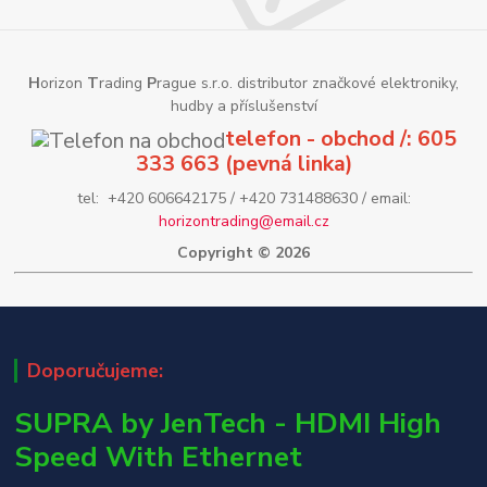
H
orizon
T
rading
P
rague s.r.o. distributor značkové elektroniky,
hudby a příslušenství
telefon - obchod /: 605
333 663 (pevná linka)
tel: +420 606642175 / +420 731488630 / email:
horizontrading@email.cz
Copyright © 2026
Doporučujeme:
SUPRA by JenTech - HDMI High
Speed With Ethernet