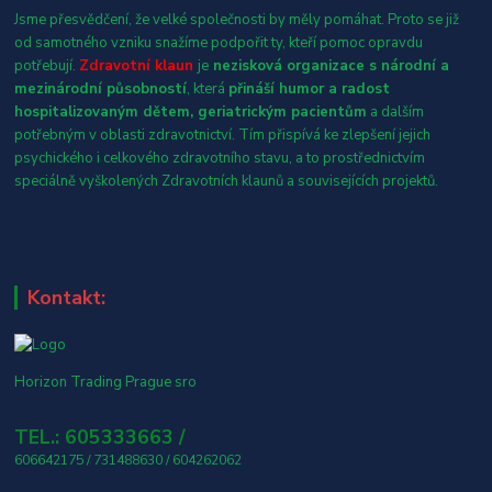
Jsme přesvědčení, že velké společnosti by měly pomáhat. Proto se již
od samotného vzniku snažíme podpořit ty, kteří pomoc opravdu
potřebují.
Zdravotní klaun
je
nezisková organizace s národní a
mezinárodní působností
, která
přináší humor a radost
hospitalizovaným dětem, geriatrickým pacientům
a dalším
potřebným v oblasti zdravotnictví. Tím přispívá ke zlepšení jejich
psychického i celkového zdravotního stavu, a to prostřednictvím
speciálně vyškolených Zdravotních klaunů a souvisejících projektů.
Kontakt:
Horizon Trading Prague sro
TEL.: 605333663 /
606642175 / 731488630 / 604262062