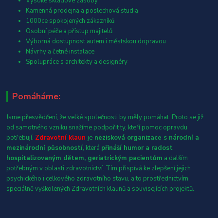
Vysoké skladové zásoby
Kamenná prodejna a poslechová studia
1000ce spokojených zákazníků
Osobní péče a přístup majitelů
Výborná dostupnost autem i městskou dopravou
Návrhy a četné instalace
Spolupráce s architekty a designéry
Pomáháme:
Jsme přesvědčení, že velké společnosti by měly pomáhat. Proto se již
od samotného vzniku snažíme podpořit ty, kteří pomoc opravdu
potřebují.
Zdravotní klaun
je
nezisková organizace s národní a
mezinárodní působností
, která
přináší humor a radost
hospitalizovaným dětem, geriatrickým pacientům
a dalším
potřebným v oblasti zdravotnictví. Tím přispívá ke zlepšení jejich
psychického i celkového zdravotního stavu, a to prostřednictvím
speciálně vyškolených Zdravotních klaunů a souvisejících projektů.