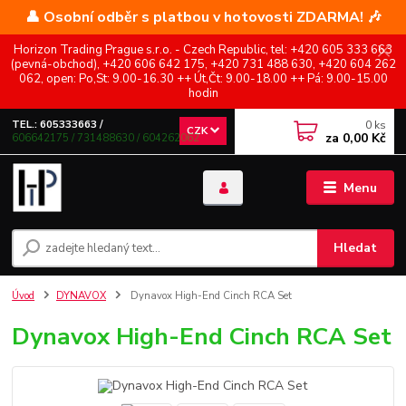
👤 Osobní odběr s platbou v hotovosti ZDARMA! 🎶
Horizon Trading Prague s.r.o. - Czech Republic, tel: +420 605 333 663
(pevná-obchod), +420 606 642 175, +420 731 488 630, +420 604 262
062, open: Po,St: 9.00-16.30 ++ Út,Čt: 9.00-18.00 ++ Pá: 9.00-15.00
hodin
0
ks
TEL.: 605333663 /
CZK
za
0,00 Kč
606642175 / 731488630 / 604262062
Menu
Hledat
Úvod
DYNAVOX
Dynavox High-End Cinch RCA Set
Dynavox High-End Cinch RCA Set