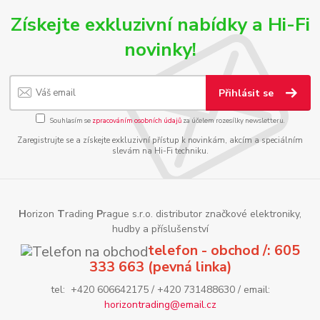
Získejte exkluzivní nabídky a Hi-Fi
novinky!
Přihlásit se
Souhlasím se
zpracováním osobních údajů
za účelem rozesílky newsletteru.
Zaregistrujte se a získejte exkluzivní přístup k novinkám, akcím a speciálním
slevám na Hi-Fi techniku.
H
orizon
T
rading
P
rague s.r.o. distributor značkové elektroniky,
hudby a příslušenství
telefon - obchod /: 605
333 663 (pevná linka)
tel: +420 606642175 / +420 731488630 / email:
horizontrading@email.cz