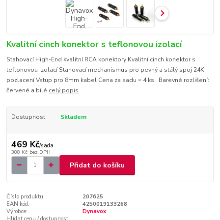
Kvalitní cinch konektor s teflonovou izolací
Stahovací High-End kvalitní RCA konektory Kvalitní cinch konektor s
teflonovou izolací Stahovací mechanismus pro pevný a stálý spoj 24K
pozlacení Vstup pro 8mm kabel Cena za sadu = 4 ks Barevné rozlišení:
červené a bílé
celý popis
Dostupnost
Skladem
469 Kč
/
sada
388 Kč
bez DPH
Přidat do košíku
Číslo produktu:
207625
EAN kód:
4250019133268
Výrobce:
Dynavox
Hlídat cenu / dostupnost