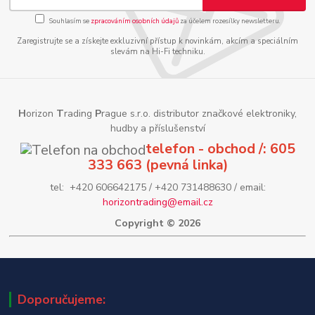
Souhlasím se
zpracováním osobních údajů
za účelem rozesílky newsletteru.
Zaregistrujte se a získejte exkluzivní přístup k novinkám, akcím a speciálním
slevám na Hi-Fi techniku.
H
orizon
T
rading
P
rague s.r.o. distributor značkové elektroniky,
hudby a příslušenství
telefon - obchod /: 605
333 663 (pevná linka)
tel: +420 606642175 / +420 731488630 / email:
horizontrading@email.cz
Copyright © 2026
Doporučujeme: