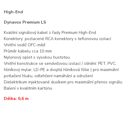
High-End
Dynavox Premium LS
Kvalitní signálový kabel z řady Premium High-End
Konektory: pozlacené RCA konektory s teflonovou izolací
Vnitřní vodič OFC-měď
Průměr kabelu cca 10 mm
Nylonový oplet s vysokou hustotou
Vnitřní konstrukce se sendvičovou izolací / stínění: PET, PVC,
hliníkový mylar, LD-PE a dvojitá hliníková fólie ) pro maximální
potlačení hluku, odlehčení namáhání a odrušení
Dielektrikum injektované dusíkem pro maximální přenos signálu
Balení v kvalitním kartonu
Délka: 0,6 m