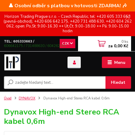
👤 Osobní odběr s platbou v hotovosti ZDARMA! 🎶
Horizon Trading Prague s.r.o. - Czech Republic, tel: +420 605 333 663
(pevná-obchod), +420 606 642 175, +420 731 488 630, +420 604 262
062, open: Po,St: 9.00-16.30 ++ Út,Čt: 9.00-18.00 ++ Pá: 9.00-15.00
hodin
0
ks
TEL.: 605333663 /
CZK
za
0,00 Kč
606642175 / 731488630 / 604262062
Menu
Hledat
Úvod
DYNAVOX
Dynavox High-end Stereo RCA kabel 0,6m
Dynavox High-end Stereo RCA
kabel 0,6m