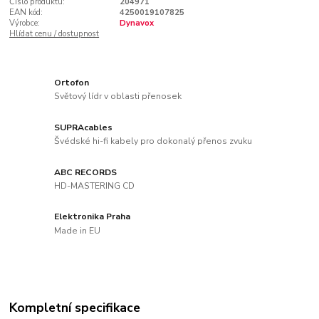
Číslo produktu:
204971
EAN kód:
4250019107825
Výrobce:
Dynavox
Hlídat cenu / dostupnost
Ortofon
Světový lídr v oblasti přenosek
SUPRAcables
Švédské hi-fi kabely pro dokonalý přenos zvuku
ABC RECORDS
HD-MASTERING CD
Elektronika Praha
Made in EU
Kompletní specifikace