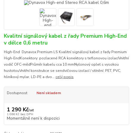
Kvalitní signálový kabel z řady Premium High-End
v délce 0,6 metru
High-End Dynavox Premium LS Kvalitní signálový kabel z řady Premium
High-EndKonektory: pozlacené RCA konektory s teflonovou izolacíVnitřní
vodič OFC-měďPrůměr kabelu cca 10 mmNylonový oplet s vysokou
hustotouVnitřní konstrukce se sendvičovou izolací / stínění: PET, PVC,
hliníkový mylar, LD-PE a dvo...
celý popis
Dostupnost
Není skladem
1 290 Kč
/
set
1 066 Kč
bez DPH
Momentálně není k dispozici