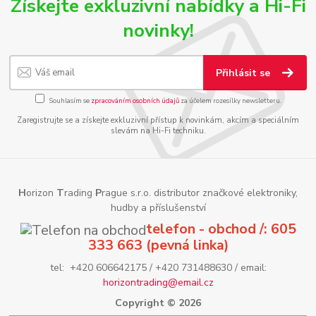
Získejte exkluzivní nabídky a Hi-Fi
novinky!
Přihlásit se
Souhlasím se
zpracováním osobních údajů
za účelem rozesílky newsletteru.
Zaregistrujte se a získejte exkluzivní přístup k novinkám, akcím a speciálním
slevám na Hi-Fi techniku.
H
orizon
T
rading
P
rague s.r.o. distributor značkové elektroniky,
hudby a příslušenství
telefon - obchod /: 605
333 663 (pevná linka)
tel: +420 606642175 / +420 731488630 / email:
horizontrading@email.cz
Copyright © 2026