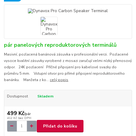
pár panelových reproduktorových terminálů
Masivní, pozlacená banánová zásuvka v profesionální verzi. Pozlacené
vysoce kvalitní zásuvky vyrobené z mosazi zaručují velmi nízký přenosový
odpor. 24K pozlacení Příčné připojení pro kabelové svazky do
průměru 5 mm. Vstupní otvor pro přímé připojení reproduktorového
banánku. Manžeta z ko...
celý popis
Dostupnost
Skladem
499 Kč
/
pár
412 Kč
bez DPH
Přidat do košíku