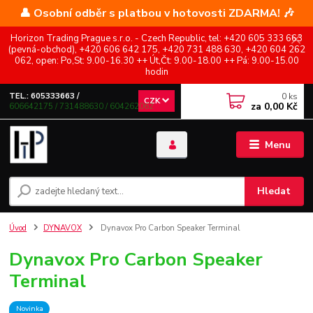
👤 Osobní odběr s platbou v hotovosti ZDARMA! 🎶
Horizon Trading Prague s.r.o. - Czech Republic, tel: +420 605 333 663
(pevná-obchod), +420 606 642 175, +420 731 488 630, +420 604 262
062, open: Po,St: 9.00-16.30 ++ Út,Čt: 9.00-18.00 ++ Pá: 9.00-15.00
hodin
0
ks
TEL.: 605333663 /
CZK
za
0,00 Kč
606642175 / 731488630 / 604262062
Menu
Hledat
Úvod
DYNAVOX
Dynavox Pro Carbon Speaker Terminal
Dynavox Pro Carbon Speaker
Terminal
Novinka