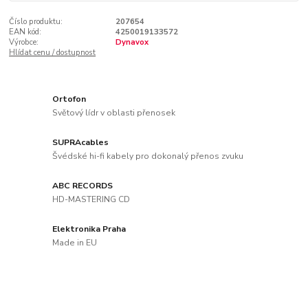
Číslo produktu:
207654
EAN kód:
4250019133572
Výrobce:
Dynavox
Hlídat cenu / dostupnost
Ortofon
Světový lídr v oblasti přenosek
SUPRAcables
Švédské hi-fi kabely pro dokonalý přenos zvuku
ABC RECORDS
HD-MASTERING CD
Elektronika Praha
Made in EU