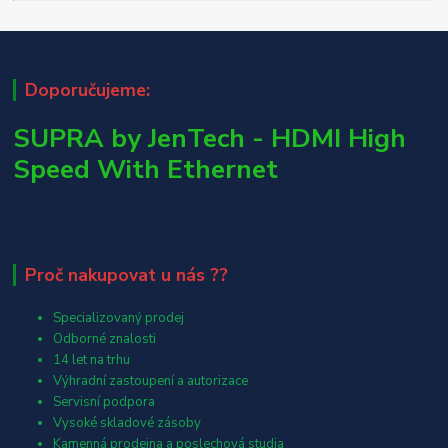
Doporučujeme:
SUPRA by JenTech - HDMI High
Speed With Ethernet
Proč nakupovat u nás ??
Specializovaný prodej
Odborné znalosti
14 let na trhu
Výhradní zastoupení a autorizace
Servisní podpora
Vysoké skladové zásoby
Kamenná prodejna a poslechová studia