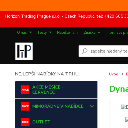
Horizon Trading Prague s.r.o. - Czech Republic, tel: +420 60
O nás
Testy
Napište nám
Značky
Informace pr
NEJLEPŠÍ NABÍDKY NA TRHU:
Úvod
Dyna
AKCE MĚSÍCE -
ČERVENEC
MIMOŘÁDNĚ V NABÍDCE
OUTLET