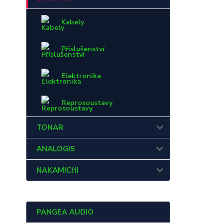
Kabely
Příslušenství
Elektronika
Reprosoustavy
TONAR
ANALOGIS
NAKAMICHI
PANGEA AUDIO