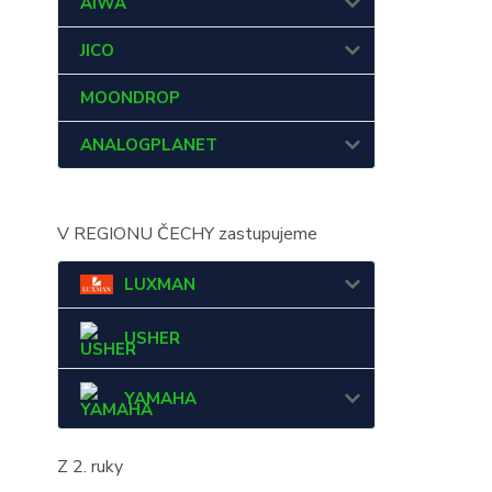
AIWA
JICO
MOONDROP
ANALOGPLANET
V REGIONU ČECHY zastupujeme
LUXMAN
USHER
YAMAHA
Z 2. ruky