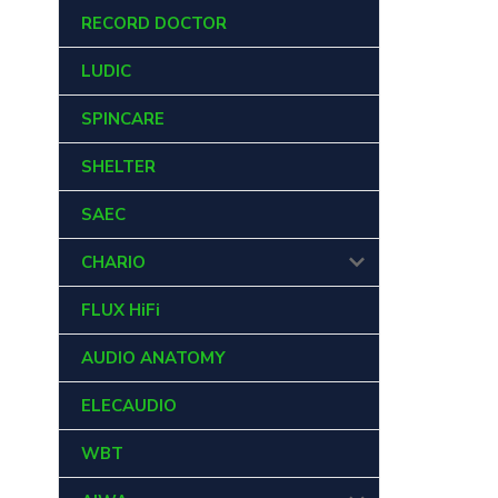
RECORD DOCTOR
LUDIC
SPINCARE
SHELTER
SAEC
CHARIO
FLUX HiFi
AUDIO ANATOMY
ELECAUDIO
WBT