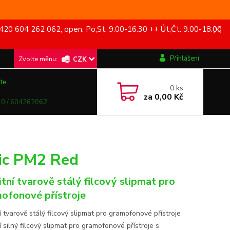
420 604 262 062, open: Po,St: 9.00-16.30 ++ Út,Čt: 9.00-18.00
Přihlášení
CZK
te.
0
ks
za
0,00 Kč
0 / 604262062
tic PM2 Red
itní tvarově stálý filcový slipmat pro
ofonové přístroje
í tvarově stálý filcový slipmat pro gramofonové přístroje
í silný filcový slipmat pro gramofonové přístroje s