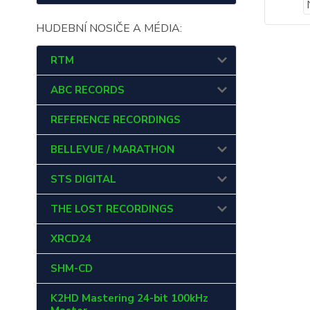
HUDEBNÍ NOSIČE A MÉDIA:
RTM
ABC RECORDS
REFERENCE RECORDINGS
BELLEVUE / MARATHON
STS DIGITAL
THE LOST RECORDINGS
XRCD24
SHM-CD
K2HD Mastering 24-bit 100kHz