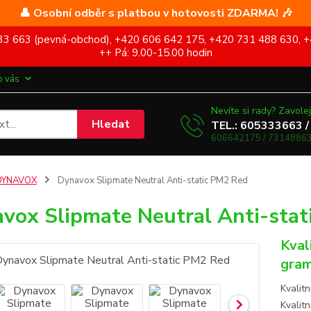
👤 Osobní odběr s platbou v hotovosti ZDARMA! 🎶
5 333 663 (pevná-obchod), +420 606 642 175, +420 731 488 630, +
++ Pá: 9.00-15.00 hodin
o vás
Nevíte si rady? Zavolej
Hledat
TEL.: 605333663 /
606642175 / 73148863
DYNAVOX
Dynavox Slipmate Neutral Anti-static PM2 Red
vox Slipmate Neutral Anti-sta
Kval
gram
Kvalitn
Kvalitn