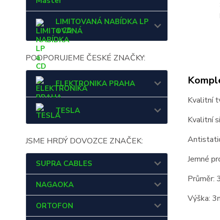
Master
LIMITOVANÁ NABÍDKA LP
a CD
PODPORUJEME ČESKÉ ZNAČKY:
Komple
ELEKTRONIKA PRAHA
Kvalitní 
TESLA
Kvalitní 
Antistati
JSME HRDÝ DOVOZCE ZNAČEK:
Jemné pr
SUPRA CABLES
Průměr:
NAGAOKA
Výška: 
ORTOFON