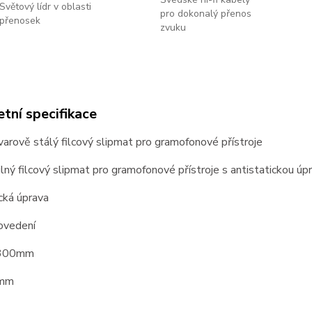
Světový lídr v oblasti
pro dokonalý přenos
přenosek
zvuku
tní specifikace
tvarově stálý filcový slipmat pro gramofonové přístroje
silný filcový slipmat pro gramofonové přístroje s antistatickou úp
cká úprava
ovedení
 300mm
3mm