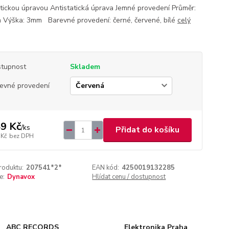
atickou úpravou Antistatická úprava Jemné provedení Průměr:
Výška: 3mm Barevné provedení: černé, červené, bílé
celý
tupnost
Skladem
evné provedení
9 Kč
/
ks
Přidat do košíku
 Kč
bez DPH
roduktu:
207541*2*
EAN kód:
4250019132285
e:
Dynavox
Hlídat cenu / dostupnost
ABC RECORDS
Elektronika Praha