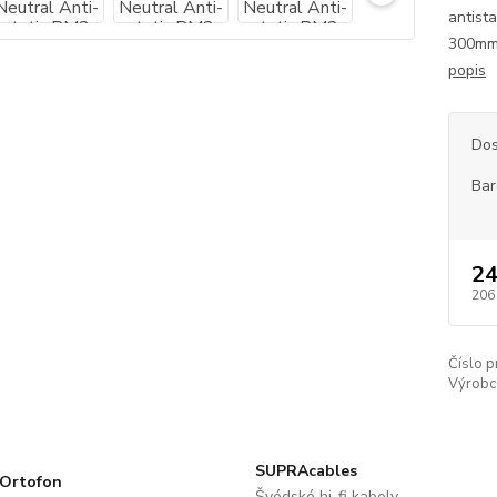
antist
300mm 
popis
Dos
Bar
24
206
Číslo p
Výrobc
SUPRAcables
Ortofon
Švédské hi-fi kabely