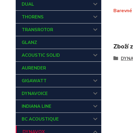
DUAL
Barevné 
THORENS
TRANSROTOR
GLANZ
Zboží 
ACOUSTIC SOLID
DYN
AURENDER
GIGAWATT
DYNAVOICE
INDIANA LINE
BC ACOUSTIQUE
DYNAVOX