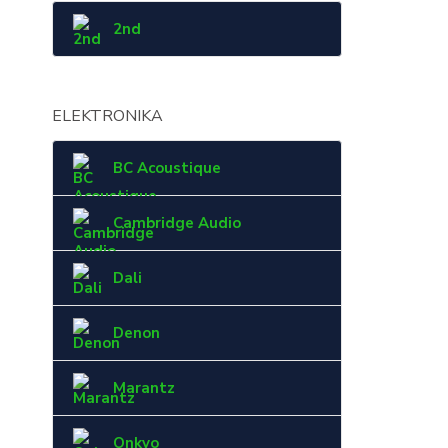
2nd
ELEKTRONIKA
BC Acoustique
Cambridge Audio
Dali
Denon
Marantz
Onkyo