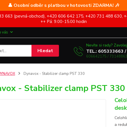
👤 Osobní odběr s platbou v hotovosti ZDARMA! 🎶
5 333 663 (pevná-obchod), +420 606 642 175, +420 731 488 630, +
++ Pá: 9.00-15.00 hodin
o vás
Nevíte si rady? Zavolej
Hledat
TEL.: 605333663 /
606642175 / 73148863
DYNAVOX
Dynavox - Stabilizer clamp PST 330
vox - Stabilizer clamp PST 330
Celo
desk
Celohl
a redu