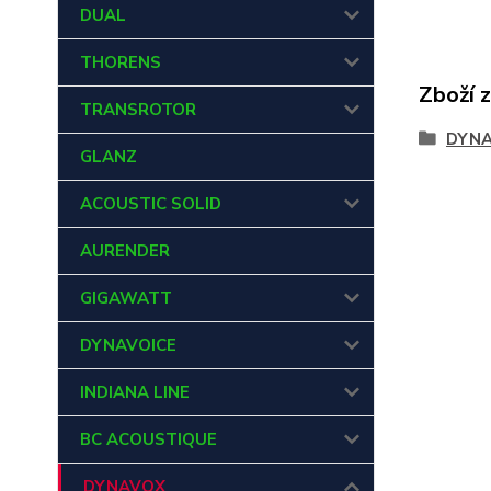
DUAL
THORENS
Zboží 
TRANSROTOR
DYN
GLANZ
ACOUSTIC SOLID
AURENDER
GIGAWATT
DYNAVOICE
INDIANA LINE
BC ACOUSTIQUE
DYNAVOX