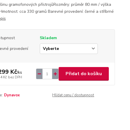
tšinu gramofonových přístrojůRozměry: průměr 80 mm / výška
motnost: cca 330 gramů Barevné provedení: černé a stříbrné
opis
tupnost
Skladem
evné provedení
299 Kč
/
ks
Přidat do košíku
74 Kč
bez DPH
e:
Dynavox
Hlídat cenu / dostupnost