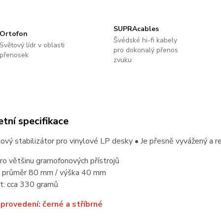
SUPRAcables
Ortofon
Švédské hi-fi kabely
Světový lídr v oblasti
pro dokonalý přenos
přenosek
zvuku
tní specifikace
kový stabilizátor pro vinylové LP desky • Je přesně vyvážený a r
o většinu gramofonových přístrojů
 průměr 80 mm / výška 40 mm
: cca 330 gramů
provedení: černé a stříbrné