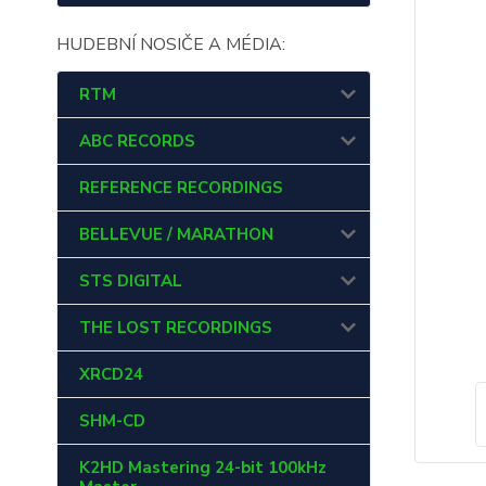
HUDEBNÍ NOSIČE A MÉDIA:
RTM
ABC RECORDS
REFERENCE RECORDINGS
BELLEVUE / MARATHON
STS DIGITAL
THE LOST RECORDINGS
XRCD24
SHM-CD
K2HD Mastering 24-bit 100kHz