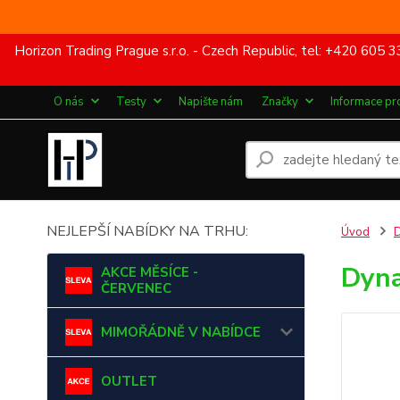
Horizon Trading Prague s.r.o. - Czech Republic, tel: +420 60
O nás
Testy
Napište nám
Značky
Informace pr
NEJLEPŠÍ NABÍDKY NA TRHU:
Úvod
Dyna
AKCE MĚSÍCE -
ČERVENEC
MIMOŘÁDNĚ V NABÍDCE
OUTLET