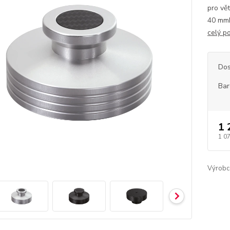
pro vě
40 mmH
celý p
Dos
Bar
1 
1 0
Výrobc