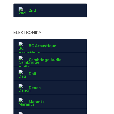
2nd
ELEKTRONIKA
BC Acoustique
Cambridge Audio
Dali
Denon
Marantz