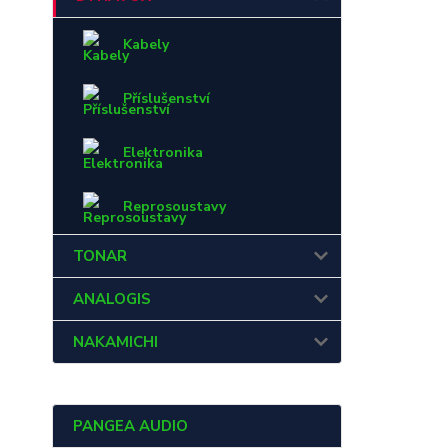
Kabely
Příslušenství
Elektronika
Reprosoustavy
TONAR
ANALOGIS
NAKAMICHI
PANGEA AUDIO