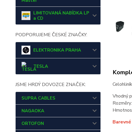
Master
LIMITOVANÁ NABÍDKA LP
a CD
PODPORUJEME ČESKÉ ZNAČKY:
ELEKTRONIKA PRAHA
TESLA
Komple
Celohliní
JSME HRDÝ DOVOZCE ZNAČEK:
Vhodný pr
SUPRA CABLES
Rozměry:
Hmotnost
NAGAOKA
Barevné 
ORTOFON