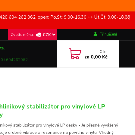
420 604 262 062, open: Po,St: 9.00-16.30 ++ Út,Čt: 9.00-18.00
Přihlášení
CZK
te.
0
ks
za
0,00 Kč
0 / 604262062
hliníkový stabilizátor pro vinylové LP
y
iníkový stabilizátor pro vinylové LP desky • Je přesně vyvážený
kuje drobné vibrace a rezonance na povrchu vinylu. Vhodný