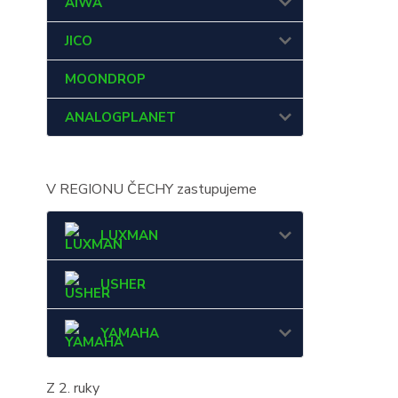
AIWA
JICO
MOONDROP
ANALOGPLANET
V REGIONU ČECHY zastupujeme
LUXMAN
USHER
YAMAHA
Z 2. ruky