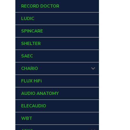
RECORD DOCTOR
LUDIC
SPINCARE
SHELTER
SAEC
CHARIO
FLUX HiFi
AUDIO ANATOMY
ELECAUDIO
WBT