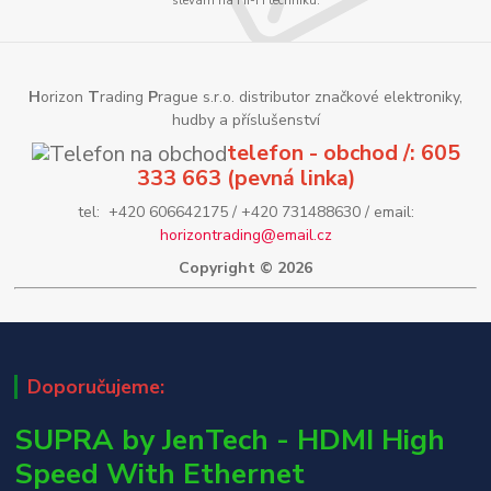
slevám na Hi-Fi techniku.
H
orizon
T
rading
P
rague s.r.o. distributor značkové elektroniky,
hudby a příslušenství
telefon - obchod /: 605
333 663 (pevná linka)
tel: +420 606642175 / +420 731488630 / email:
horizontrading@email.cz
Copyright © 2026
Doporučujeme:
SUPRA by JenTech - HDMI High
Speed With Ethernet