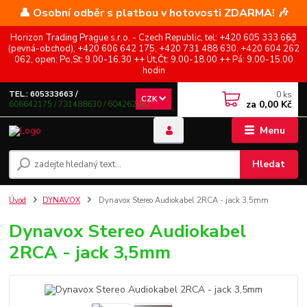
👤 Osobní odběr s platbou v hotovosti ZDARMA! 🎶
Horizon Trading Prague s.r.o. - Czech Republic, tel: +420 605 333 663
(pevná-obchod), +420 606 642 175, +420 731 488 630, +420 604 262
062, open: Po,St: 9.00-16.30 ++ Út,Čt: 9.00-18.00 ++ Pá: 9.00-15.00
hodin
0
ks
TEL.: 605333663 /
CZK
za
0,00 Kč
606642175 / 731488630 / 604262062
Menu
Hledat
Úvod
DYNAVOX
Dynavox Stereo Audiokabel 2RCA - jack 3,5mm
Dynavox Stereo Audiokabel
2RCA - jack 3,5mm