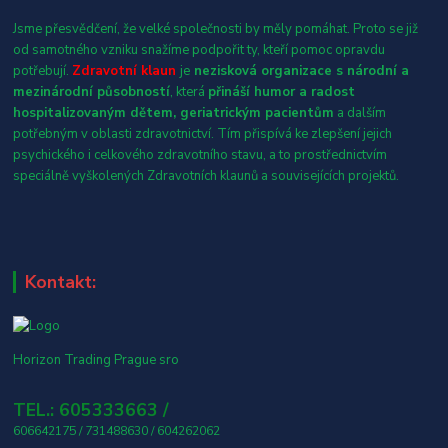
Jsme přesvědčení, že velké společnosti by měly pomáhat. Proto se již
od samotného vzniku snažíme podpořit ty, kteří pomoc opravdu
potřebují.
Zdravotní klaun
je
nezisková organizace s národní a
mezinárodní působností
, která
přináší humor a radost
hospitalizovaným dětem, geriatrickým pacientům
a dalším
potřebným v oblasti zdravotnictví. Tím přispívá ke zlepšení jejich
psychického i celkového zdravotního stavu, a to prostřednictvím
speciálně vyškolených Zdravotních klaunů a souvisejících projektů.
Kontakt:
Horizon Trading Prague sro
TEL.: 605333663 /
606642175 / 731488630 / 604262062