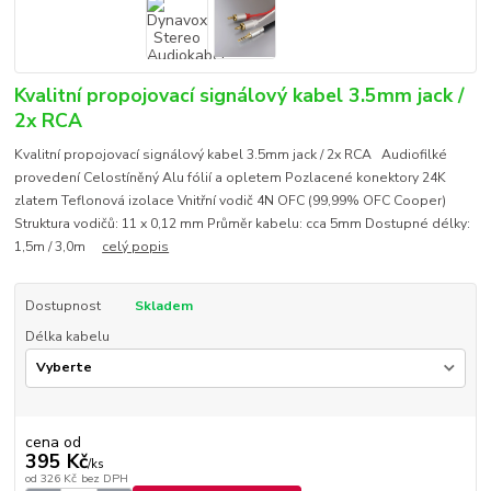
Kvalitní propojovací signálový kabel 3.5mm jack /
2x RCA
Kvalitní propojovací signálový kabel 3.5mm jack / 2x RCA Audiofilké
provedení Celostíněný Alu fólií a opletem Pozlacené konektory 24K
zlatem Teflonová izolace Vnitřní vodič 4N OFC (99,99% OFC Cooper)
Struktura vodičů: 11 x 0,12 mm Průměr kabelu: cca 5mm Dostupné délky:
1,5m / 3,0m
celý popis
Dostupnost
Skladem
Délka kabelu
cena od
395 Kč
/
ks
od
326 Kč
bez DPH