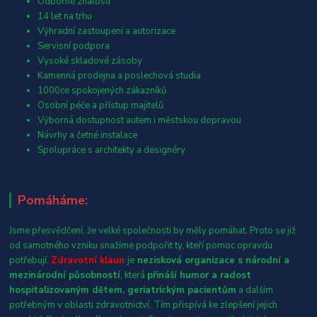
Odborné znalosti
14 let na trhu
Výhradní zastoupení a autorizace
Servisní podpora
Vysoké skladové zásoby
Kamenná prodejna a poslechová studia
1000ce spokojených zákazníků
Osobní péče a přístup majitelů
Výborná dostupnost autem i městskou dopravou
Návrhy a četné instalace
Spolupráce s architekty a designéry
Pomáháme:
Jsme přesvědčení, že velké společnosti by měly pomáhat. Proto se již
od samotného vzniku snažíme podpořit ty, kteří pomoc opravdu
potřebují.
Zdravotní klaun
je
nezisková organizace s národní a
mezinárodní působností
, která
přináší humor a radost
hospitalizovaným dětem, geriatrickým pacientům
a dalším
potřebným v oblasti zdravotnictví. Tím přispívá ke zlepšení jejich