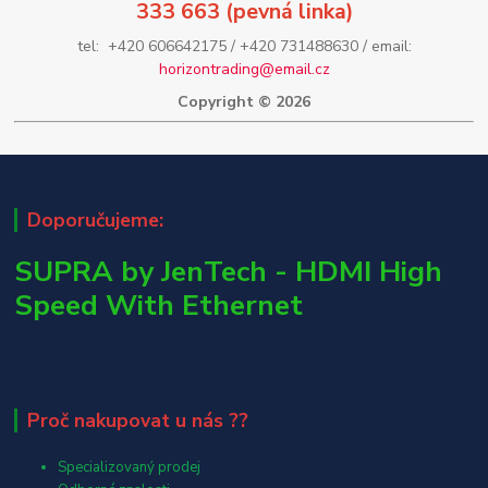
333 663 (pevná linka)
tel: +420 606642175 / +420 731488630 / email:
horizontrading@email.cz
Copyright © 2026
Doporučujeme:
SUPRA by JenTech - HDMI High
Speed With Ethernet
Proč nakupovat u nás ??
Specializovaný prodej