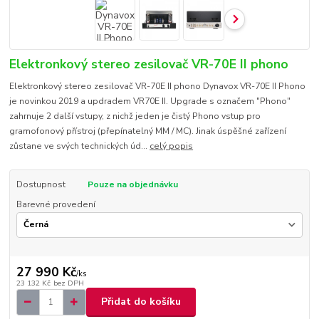
Elektronkový stereo zesilovač VR-70E II phono
Elektronkový stereo zesilovač VR-70E II phono Dynavox VR-70E II Phono
je novinkou 2019 a updradem VR70E II. Upgrade s označem "Phono"
zahrnuje 2 další vstupy, z nichž jeden je čistý Phono vstup pro
gramofonový přístroj (přepínatelný MM / MC). Jinak úspěšné zařízení
zůstane ve svých technických úd...
celý popis
Dostupnost
Pouze na objednávku
Barevné provedení
27 990 Kč
/
ks
23 132 Kč
bez DPH
Přidat do košíku