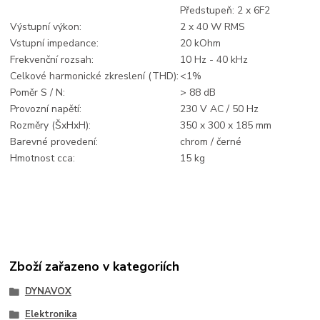
Předstupeň: 2 x 6F2
Výstupní výkon:
2 x 40 W RMS
Vstupní impedance:
20 kOhm
Frekvenční rozsah:
10 Hz - 40 kHz
Celkové harmonické zkreslení (THD):
<1%
Poměr S / N:
> 88 dB
Provozní napětí:
230 V AC / 50 Hz
Rozměry (ŠxHxH):
350 x 300 x 185 mm
Barevné provedení:
chrom / černé
Hmotnost cca:
15 kg
Zboží zařazeno v kategoriích
DYNAVOX
Elektronika