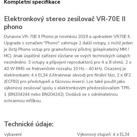
Kompletní specifikace
Elektronkový stereo zesilovač VR-70E II
phono
Dynavox VR-70E II Phono je novinkou 2019 a updradem VR70E II.
Upgrade s označem "Phono" zahrnuje 2 další vstupy, z nichž jeden
je čistý Phono vstup pro gramofonový přístroj (přepínatelný MM /
MC). Jinak úspěšné zařízení zůstane ve svých technických údajích
nezměněno: 3 vstupy a připojení reproduktorů pro 4 a 8 ohmů, 2 x
40 W RMS ve frekvenčním rozsahu 10 Hz - 40 kHz. Osazený je
elektronkami: 4 x EL34 (Ultralinear obvod) pro finální fázi, 2 x 6F2
(ECF82) pro předstupeň a fázovou inverzi. Lze také použít jako
výkonový zesilovač spolu s elektronkovým předzesilovačem TPR-
1 (BN204244 nebo BN204242). Dodává se s odnímatelnou
ochrannou mřížkou.
Technické údaje:
vybavení:
Výkonový stupeň: 4 x EL34