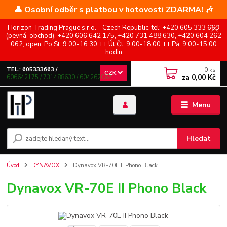
👤 Osobní odběr s platbou v hotovosti ZDARMA! 🎶
Horizon Trading Prague s.r.o. - Czech Republic, tel: +420 605 333 663
(pevná-obchod), +420 606 642 175, +420 731 488 630, +420 604 262
062, open: Po,St: 9.00-16.30 ++ Út,Čt: 9.00-18.00 ++ Pá: 9.00-15.00
hodin
0
ks
TEL.: 605333663 /
CZK
za
0,00 Kč
606642175 / 731488630 / 604262062
Menu
Hledat
Úvod
DYNAVOX
Dynavox VR-70E II Phono Black
Dynavox VR-70E II Phono Black