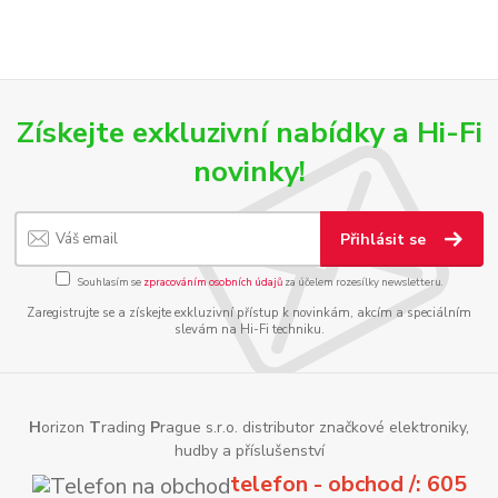
Získejte exkluzivní nabídky a Hi-Fi
novinky!
Přihlásit se
Souhlasím se
zpracováním osobních údajů
za účelem rozesílky newsletteru.
Zaregistrujte se a získejte exkluzivní přístup k novinkám, akcím a speciálním
slevám na Hi-Fi techniku.
H
orizon
T
rading
P
rague s.r.o. distributor značkové elektroniky,
hudby a příslušenství
telefon - obchod /: 605