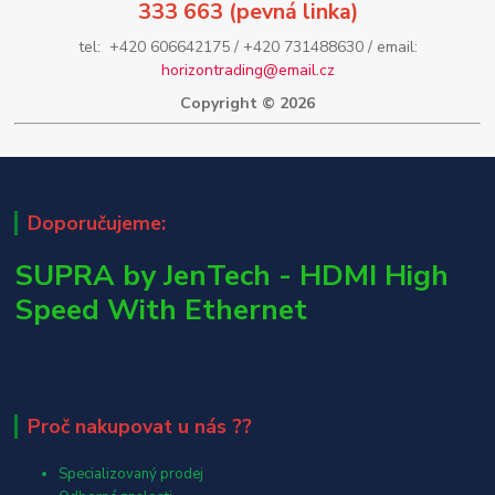
333 663 (pevná linka)
tel: +420 606642175 / +420 731488630 / email:
horizontrading@email.cz
Copyright © 2026
Doporučujeme:
SUPRA by JenTech - HDMI High
Speed With Ethernet
Proč nakupovat u nás ??
Specializovaný prodej