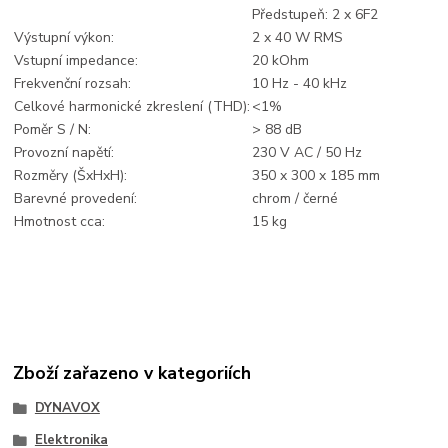
Předstupeň: 2 x 6F2
Výstupní výkon:
2 x 40 W RMS
Vstupní impedance:
20 kOhm
Frekvenční rozsah:
10 Hz - 40 kHz
Celkové harmonické zkreslení (THD):
<1%
Poměr S / N:
> 88 dB
Provozní napětí:
230 V AC / 50 Hz
Rozměry (ŠxHxH):
350 x 300 x 185 mm
Barevné provedení:
chrom / černé
Hmotnost cca:
15 kg
Zboží zařazeno v kategoriích
DYNAVOX
Elektronika