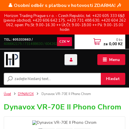
👤 Osobní odběr s platbou v hotovosti ZDARMA! 🎶
Horizon Trading Prague s.r.o. - Czech Republic, tel: +420 605 333 663
(pevná-obchod), +420 606 642 175, +420 731 488 630, +420 604 262
062, open: Po,St: 9.00-16.30 ++ Út,Čt: 9.00-18.00 ++ Pá: 9.00-15.00
hodin
0
ks
TEL.: 605333663 /
CZK
za
0,00 Kč
606642175 / 731488630 / 604262062
Menu
Hledat
Úvod
DYNAVOX
Dynavox VR-70E II Phono Chrom
Dynavox VR-70E II Phono Chrom