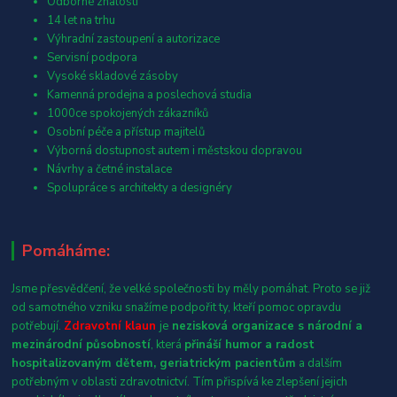
Odborné znalosti
14 let na trhu
Výhradní zastoupení a autorizace
Servisní podpora
Vysoké skladové zásoby
Kamenná prodejna a poslechová studia
1000ce spokojených zákazníků
Osobní péče a přístup majitelů
Výborná dostupnost autem i městskou dopravou
Návrhy a četné instalace
Spolupráce s architekty a designéry
Pomáháme:
Jsme přesvědčení, že velké společnosti by měly pomáhat. Proto se již
od samotného vzniku snažíme podpořit ty, kteří pomoc opravdu
potřebují.
Zdravotní klaun
je
nezisková organizace s národní a
mezinárodní působností
, která
přináší humor a radost
hospitalizovaným dětem, geriatrickým pacientům
a dalším
potřebným v oblasti zdravotnictví. Tím přispívá ke zlepšení jejich