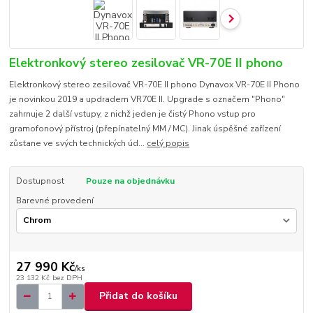
Elektronkový stereo zesilovač VR-70E II phono
Elektronkový stereo zesilovač VR-70E II phono Dynavox VR-70E II Phono
je novinkou 2019 a updradem VR70E II. Upgrade s označem "Phono"
zahrnuje 2 další vstupy, z nichž jeden je čistý Phono vstup pro
gramofonový přístroj (přepínatelný MM / MC). Jinak úspěšné zařízení
zůstane ve svých technických úd...
celý popis
Dostupnost
Pouze na objednávku
Barevné provedení
27 990 Kč
/
ks
23 132 Kč
bez DPH
Přidat do košíku