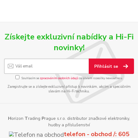
Získejte exkluzivní nabídky a Hi-Fi
novinky!
Přihlásit se
Souhlasím se
zpracováním osobních údajů
za účelem rozesílky newsletteru.
Zaregistrujte se a získejte exkluzivní přístup k novinkám, akcím a speciálním
slevám na Hi-Fi techniku.
H
orizon
T
rading
P
rague s.r.o. distributor značkové elektroniky,
hudby a příslušenství
telefon - obchod /: 605