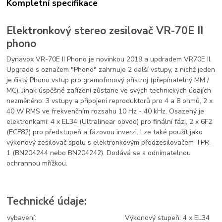
Kompletní specifikace
Elektronkový stereo zesilovač VR-70E II
phono
Dynavox VR-70E II Phono je novinkou 2019 a updradem VR70E II.
Upgrade s označem "Phono" zahrnuje 2 další vstupy, z nichž jeden
je čistý Phono vstup pro gramofonový přístroj (přepínatelný MM /
MC). Jinak úspěšné zařízení zůstane ve svých technických údajích
nezměněno: 3 vstupy a připojení reproduktorů pro 4 a 8 ohmů, 2 x
40 W RMS ve frekvenčním rozsahu 10 Hz - 40 kHz. Osazený je
elektronkami: 4 x EL34 (Ultralinear obvod) pro finální fázi, 2 x 6F2
(ECF82) pro předstupeň a fázovou inverzi. Lze také použít jako
výkonový zesilovač spolu s elektronkovým předzesilovačem TPR-
1 (BN204244 nebo BN204242). Dodává se s odnímatelnou
ochrannou mřížkou.
Technické údaje:
vybavení:
Výkonový stupeň: 4 x EL34