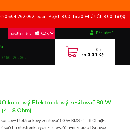
420 604 262 062, open: Po,St: 9.00-16.30 ++ Út,Čt: 9.00-18.00
Přihlášení
CZK
te.
0
ks
za
0,00 Kč
0 / 604262062
 koncový Elektronkový zesilovač 80 W
(4 - 8 Ohm)
oncový Elektronkový zesilovač 80 W RMS (4 - 8 Ohm)Po
 úspěchu elektronkových zesilovačů nyní značka Dynavox