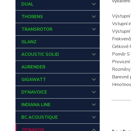
vybavení:
DUAL
Výstupní
THORENS
Vstupní 
TRANSROTOR
Výstupní
Frekvenčn
GLANZ
Celkové 
Poměr S 
ACOUSTIC SOLID
Provozní 
AURENDER
Rozměry 
Barevné 
GIGAWATT
Hmotnost
DYNAVOICE
INDIANA LINE
BC ACOUSTIQUE
DYNAVOX