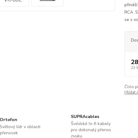
přináš
RCA. S
se s o
Dos
28
23 
Číslo p
Hlídat 
SUPRAcables
Ortofon
Švédské hi-fi kabely
Světový lídr v oblasti
pro dokonalý přenos
přenosek
zvuku