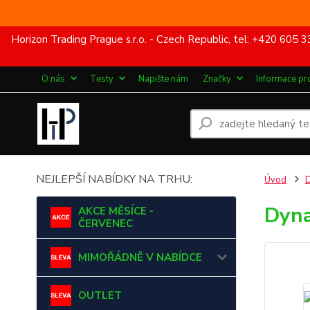
Horizon Trading Prague s.r.o. - Czech Republic, tel: +420 60
O nás
Testy
Napište nám
Značky
Informace pr
NEJLEPŠÍ NABÍDKY NA TRHU:
Úvod
Dyn
AKCE MĚSÍCE -
ČERVENEC
MIMOŘÁDNĚ V NABÍDCE
OUTLET