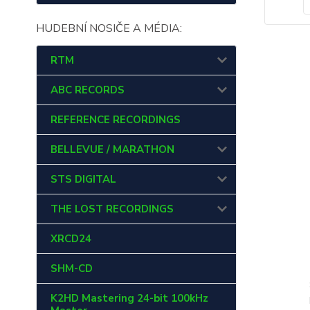
HUDEBNÍ NOSIČE A MÉDIA:
RTM
ABC RECORDS
REFERENCE RECORDINGS
BELLEVUE / MARATHON
STS DIGITAL
THE LOST RECORDINGS
XRCD24
SHM-CD
K2HD Mastering 24-bit 100kHz