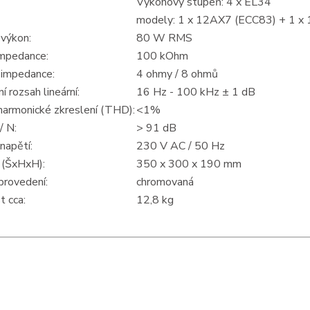
Výkonový stupeň: 4 x EL34
modely: 1 x 12AX7 (ECC83) + 1 x
 výkon:
80 W RMS
impedance:
100 kOhm
 impedance:
4 ohmy / 8 ohmů
í rozsah lineární:
16 Hz - 100 kHz ± 1 dB
harmonické zkreslení (THD):
<1%
/ N:
> 91 dB
napětí:
230 V AC / 50 Hz
(ŠxHxH):
350 x 300 x 190 mm
provedení:
chromovaná
 cca:
12,8 kg