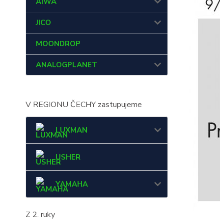
AIWA
JICO
MOONDROP
ANALOGPLANET
V REGIONU ČECHY zastupujeme
LUXMAN
USHER
YAMAHA
Z 2. ruky