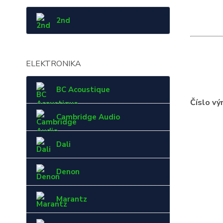
2nd
ELEKTRONIKA
BC Acoustique
Číslo vý
Cambridge Audio
Dali
Denon
Marantz