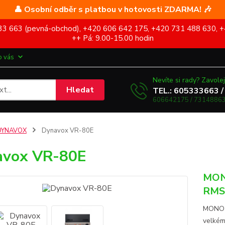
👤 Osobní odběr s platbou v hotovosti ZDARMA! 🎶
5 333 663 (pevná-obchod), +420 606 642 175, +420 731 488 630, +
++ Pá: 9.00-15.00 hodin
o vás
Nevíte si rady? Zavolej
Hledat
TEL.: 605333663 /
606642175 / 73148863
DYNAVOX
Dynavox VR-80E
avox VR-80E
MONO
RMS 
MONO k
velkém