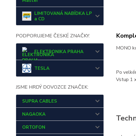
Master
LIMITOVANÁ NABÍDKA LP
a CD
Komple
PODPORUJEME ČESKÉ ZNAČKY:
MONO kon
ELEKTRONIKA PRAHA
TESLA
Po velkém
Vstup 1 
JSME HRDÝ DOVOZCE ZNAČEK:
SUPRA CABLES
NAGAOKA
Techn
ORTOFON