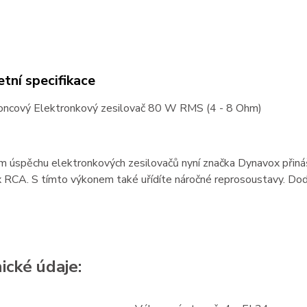
tní specifikace
cový Elektronkový zesilovač 80 W RMS (4 - 8 Ohm)
 úspěchu elektronkových zesilovačů nyní značka Dynavox přináší
x RCA. S tímto výkonem také uřídíte náročné reprosoustavy. Do
ické údaje: