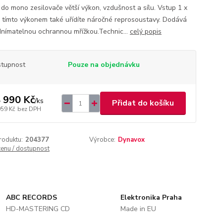
í do mono zesilovače větší výkon, vzdušnost a sílu. Vstup 1 x
 tímto výkonem také uřídíte náročné reprosoustavy. Dodává
dnímatelnou ochrannou mřížkou.Technic...
celý popis
tupnost
Pouze na objednávku
 990 Kč
/
ks
Přidat do košíku
959 Kč
bez DPH
roduktu:
204377
Výrobce:
Dynavox
cenu / dostupnost
ABC RECORDS
Elektronika Praha
HD-MASTERING CD
Made in EU