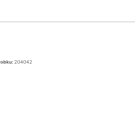
robku:
204042