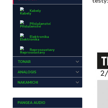
testy:
Kabely
Příslušenství
Elektronika
Reprosoustavy
TONAR
ANALOGIS
NAKAMICHI
PANGEA AUDIO