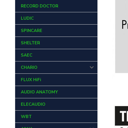
RECORD DOCTOR
LUDIC
SPINCARE
SHELTER
SAEC
CHARIO
FLUX HiFi
AUDIO ANATOMY
ELECAUDIO
WBT