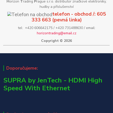
H
orizon
T
rading
P
rague s.r.o. distributor značkové elektroniky,
hudby a příslušenství
telefon - obchod /: 605
333 663 (pevná linka)
tel: +420 606642175 / +420 731488630 / email:
horizontrading@email.cz
Copyright © 2026
Doporučujeme:
SUPRA by JenTech - HDMI High
Speed With Ethernet