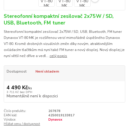
Stereofonní kompaktní zesilovač 2x75W / SD,
USB, Bluetooth, FM tuner
Stereofonní kompaktní zesilovač 2x75W / SD, USB, Bluetooth, FM tuner
Dynavox VT-80 MK je rozšířenou verzí mimořádně úspěšného Dynavox
VT-80. Kromě drobných vizuálních změn díky novým, atraktivnějším
ovládacím tlačítkům má nyní také FM tuner a nový displej. Nový displej je
nyní větší než dříve a vedl...
celý popis
Dostupnost
Není skladem
4 490 Kč
/
ks
3 711 Kč
bez DPH
Momentálně není k dispozici
Číslo produktu:
207678
EAN kód:
4250019133817
Výrobce:
Dynavox
Hlídat cenu / dostupnost