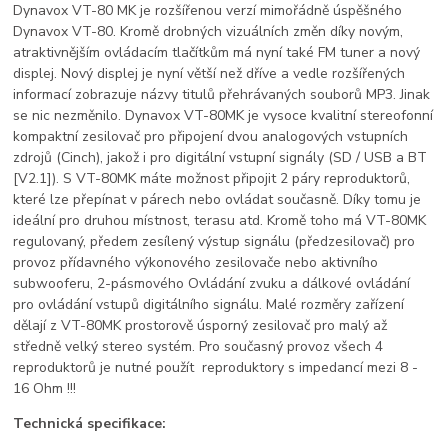
Dynavox VT-80 MK je rozšířenou verzí mimořádně úspěšného
Dynavox VT-80. Kromě drobných vizuálních změn díky novým,
atraktivnějším ovládacím tlačítkům má nyní také FM tuner a nový
displej. Nový displej je nyní větší než dříve a vedle rozšířených
informací zobrazuje názvy titulů přehrávaných souborů MP3. Jinak
se nic nezměnilo. Dynavox VT-80MK je vysoce kvalitní stereofonní
kompaktní zesilovač pro připojení dvou analogových vstupních
zdrojů (Cinch), jakož i pro digitální vstupní signály (SD / USB a BT
[V2.1]). S VT-80MK máte možnost připojit 2 páry reproduktorů,
které lze přepínat v párech nebo ovládat současně. Díky tomu je
ideální pro druhou místnost, terasu atd. Kromě toho má VT-80MK
regulovaný, předem zesílený výstup signálu (předzesilovač) pro
provoz přídavného výkonového zesilovače nebo aktivního
subwooferu, 2-pásmového Ovládání zvuku a dálkové ovládání
pro ovládání vstupů digitálního signálu. Malé rozměry zařízení
dělají z VT-80MK prostorově úsporný zesilovač pro malý až
středně velký stereo systém. Pro současný provoz všech 4
reproduktorů je nutné použít reproduktory s impedancí mezi 8 -
16 Ohm !!!
Technická specifikace: