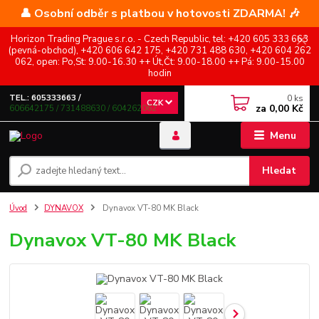
👤 Osobní odběr s platbou v hotovosti ZDARMA! 🎶
Horizon Trading Prague s.r.o. - Czech Republic, tel: +420 605 333 663
(pevná-obchod), +420 606 642 175, +420 731 488 630, +420 604 262
062, open: Po,St: 9.00-16.30 ++ Út,Čt: 9.00-18.00 ++ Pá: 9.00-15.00
hodin
0
ks
TEL.: 605333663 /
CZK
za
0,00 Kč
606642175 / 731488630 / 604262062
Menu
Hledat
Úvod
DYNAVOX
Dynavox VT-80 MK Black
Dynavox VT-80 MK Black