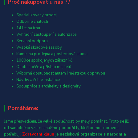
Proč nakupovat u nás ??
Specializovaný prodej
Odborné znalosti
14 let na trhu
Výhradní zastoupení a autorizace
Servisní podpora
Vysoké skladové zásoby
Kamenná prodejna a poslechová studia
1000ce spokojených zákazníků
Osobní péče a přístup majitelů
Výborná dostupnost autem i městskou dopravou
Návrhy a četné instalace
Spolupráce s architekty a designéry
Pomáháme:
Jsme přesvědčení, že velké společnosti by měly pomáhat. Proto se již
od samotného vzniku snažíme podpořit ty, kteří pomoc opravdu
potřebují.
Zdravotní klaun
je
nezisková organizace s národní a