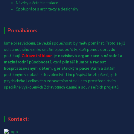
Návrhy a četné instalace
Spolupráce s architekty a designéry
Pomáháme:
Jsme přesvědčení, že velké společnosti by měly pomáhat. Proto se již
od samotného vzniku snažíme podpořit ty, kteří pomoc opravdu
potřebují.
Zdravotní klaun
je
nezisková organizace s národní a
mezinárodní působností
, která
přináší humor a radost
hospitalizovaným dětem, geriatrickým pacientům
a dalším
potřebným v oblasti zdravotnictví. Tím přispívá ke zlepšení jejich
psychického i celkového zdravotního stavu, a to prostřednictvím
speciálně vyškolených Zdravotních klaunů a souvisejících projektů.
Kontakt: