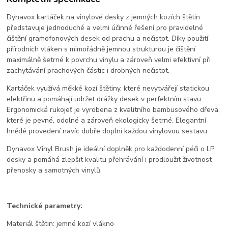
Dynavox kartáček na vinylové desky z jemných kozích štětin
představuje jednoduché a velmi účinné řešení pro pravidelné
čištění gramofonových desek od prachu a nečistot. Díky použití
přírodních vláken s mimořádně jemnou strukturou je čištění
maximálně šetrné k povrchu vinylu a zároveň velmi efektivní při
zachytávání prachových částic i drobných nečistot.
Kartáček využívá měkké kozí štětiny, které nevytvářejí statickou
elektřinu a pomáhají udržet drážky desek v perfektním stavu.
Ergonomická rukojeť je vyrobena z kvalitního bambusového dřeva,
které je pevné, odolné a zároveň ekologicky šetrné. Elegantní
hnědé provedení navíc dobře doplní každou vinylovou sestavu.
Dynavox Vinyl Brush je ideální doplněk pro každodenní péči o LP
desky a pomáhá zlepšit kvalitu přehrávání i prodloužit životnost
přenosky a samotných vinylů.
Technické parametry:
Materiál štětin: jemné kozí vlákno