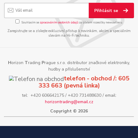
Přihlásit se
Souhlasím se
zpracováním osobních údajů
za účelem rozesílky newsletteru.
Zaregistrujte se a získejte exkluzivní přístup k novinkám, akcím a speciálním
slevám na Hi-Fi techniku.
H
orizon
T
rading
P
rague s.r.o. distributor značkové elektroniky,
hudby a příslušenství
telefon - obchod /: 605
333 663 (pevná linka)
tel: +420 606642175 / +420 731488630 / email:
horizontrading@email.cz
Copyright © 2026