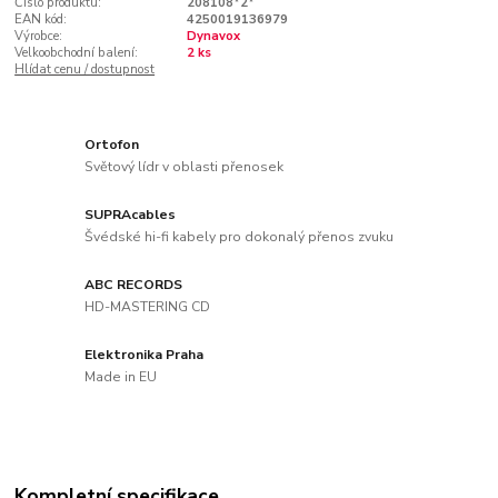
Číslo produktu:
208108*2*
EAN kód:
4250019136979
Výrobce:
Dynavox
Velkoobchodní balení:
2 ks
Hlídat cenu / dostupnost
Ortofon
Světový lídr v oblasti přenosek
SUPRAcables
Švédské hi-fi kabely pro dokonalý přenos zvuku
ABC RECORDS
HD-MASTERING CD
Elektronika Praha
Made in EU
Kompletní specifikace