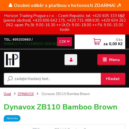
👤 Osobní odběr s platbou v hotovosti ZDARMA! 🎶
Horizon Trading Prague s.r.o. - Czech Republic, tel: +420 605 333 663
(pevná-obchod), +420 606 642 175, +420 731 488 630, +420 604 262
062, open: Po,St: 9.00-16.30 ++ Út,Čt: 9.00-18.00 ++ Pá: 9.00-15.00
hodin
0
ks
TEL.: 605333663 /
CZK
za
0,00 Kč
606642175 / 731488630 / 604262062
Menu
Hledat
Úvod
DYNAVOX
Dynavox ZB110 Bamboo Brown
Dynavox ZB110 Bamboo Brown
Novinka