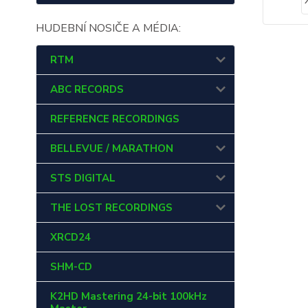
HUDEBNÍ NOSIČE A MÉDIA:
RTM
ABC RECORDS
REFERENCE RECORDINGS
BELLEVUE / MARATHON
STS DIGITAL
THE LOST RECORDINGS
XRCD24
SHM-CD
K2HD Mastering 24-bit 100kHz