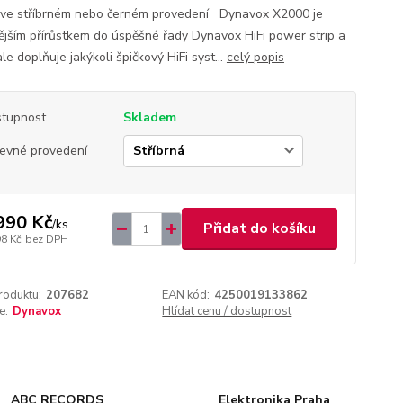
 ve stříbrném nebo černém provedení Dynavox X2000 je
ějším přírůstkem do úspěšné řady Dynavox HiFi power strip a
e doplňuje jakýkoli špičkový HiFi syst...
celý popis
tupnost
Skladem
evné provedení
990 Kč
/
ks
Přidat do košíku
98 Kč
bez DPH
roduktu:
207682
EAN kód:
4250019133862
e:
Dynavox
Hlídat cenu / dostupnost
ABC RECORDS
Elektronika Praha