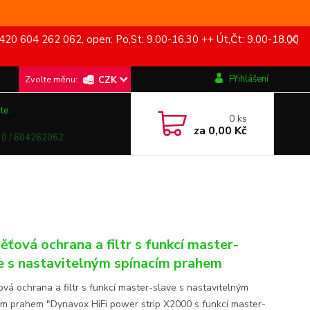
420 604 262 062, open: Po,St: 9.00-16.30 ++ Út,Čt: 9.00-18.00
Přihlášení
CZK
te.
0
ks
za
0,00 Kč
0 / 604262062
ěťová ochrana a filtr s funkcí master-
e s nastavitelným spínacím prahem
ová ochrana a filtr s funkcí master-slave s nastavitelným
ím prahem "Dynavox HiFi power strip X2000 s funkcí master-