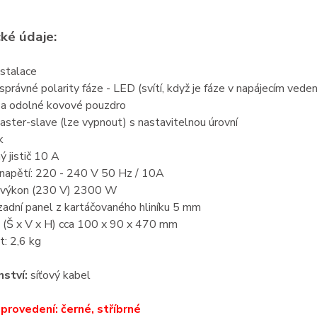
ké údaje:
nstalace
právné polarity fáze - LED (svítí, když je fáze v napájecím vede
 a odolné kovové pouzdro
ster-slave (lze vypnout) s nastavitelnou úrovní
k
 jistič 10 A
 napětí: 220 - 240 V 50 Hz / 10A
 výkon (230 V) 2300 W
zadní panel z kartáčovaného hliníku 5 mm
 (Š x V x H) cca 100 x 90 x 470 mm
: 2,6 kg
nství:
síťový kabel
provedení: černé, stříbrné