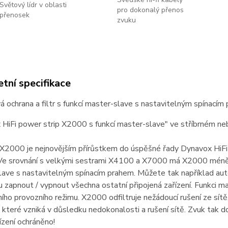
Světový lídr v oblasti
pro dokonalý přenos
přenosek
zvuku
tní specifikace
 ochrana a filtr s funkcí master-slave s nastavitelným spínacím
 HiFi power strip X2000 s funkcí master-slave" ve stříbrném n
2000 je nejnovějším přírůstkem do úspěšné řady Dynavox HiFi p
Ve srovnání s velkými sestrami X4100 a X7000 má X2000 méně na
lave s nastavitelným spínacím prahem. Můžete tak například au
u zapnout / vypnout všechna ostatní připojená zařízení. Funkci 
ího provozního režimu. X2000 odfiltruje nežádoucí rušení ze sítě
, které vzniká v důsledku nedokonalosti a rušení sítě. Zvuk tak d
ízení ochráněno!