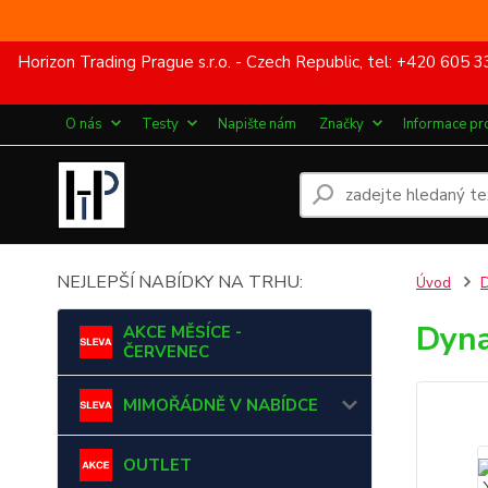
Horizon Trading Prague s.r.o. - Czech Republic, tel: +420 60
O nás
Testy
Napište nám
Značky
Informace pr
NEJLEPŠÍ NABÍDKY NA TRHU:
Úvod
Dyna
AKCE MĚSÍCE -
ČERVENEC
MIMOŘÁDNĚ V NABÍDCE
OUTLET