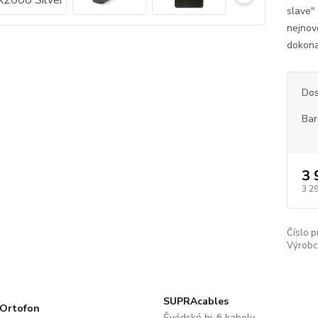
slave"
nejnov
dokonal
Dos
Bar
3 
3 2
Číslo p
Výrobc
SUPRAcables
Ortofon
Švédské hi-fi kabely