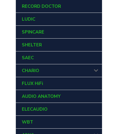
RECORD DOCTOR
LUDIC
SPINCARE
SHELTER
SAEC
CHARIO
FLUX HiFi
AUDIO ANATOMY
ELECAUDIO
WBT