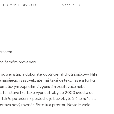
HD-MASTERING CD
Made in EU
 prahem
ebo černém provedení
ower strip a dokonale doplňuje jakýkoli špičkový HiFi
pájecích zásuvek, ale má také detekci fáze a funkci
tomatickým zapnutím / vypnutím zesilovače nebo
master-slave lze také vypnout, aby se 2000 uvedla do
, takže potěšení z poslechu je bez zbytečného rušení a
ostává nový rozměr, čistotu a prostor. Navíc je vaše