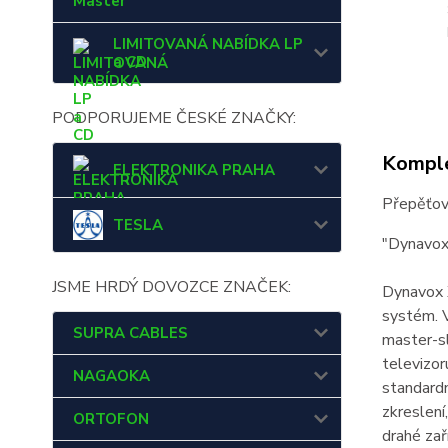
Master
LIMITOVANÁ NABÍDKA LP
a CD
PODPORUJEME ČESKÉ ZNAČKY:
Komple
ELEKTRONIKA PRAHA
Přepěťová
TESLA
"Dynavox
JSME HRDÝ DOVOZCE ZNAČEK:
Dynavox X
systém. 
SUPRA CABLES
master-s
televizor
NAGAOKA
standardn
zkreslení
ORTOFON
drahé zař