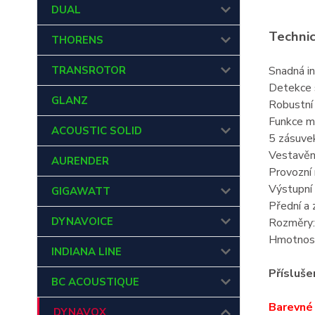
DUAL
Technic
THORENS
TRANSROTOR
Snadná i
Detekce s
GLANZ
Robustní
Funkce ma
ACOUSTIC SOLID
5 zásuve
Vestavěný
AURENDER
Provozní
Výstupní
GIGAWATT
Přední a 
DYNAVOICE
Rozměry:
Hmotnost
INDIANA LINE
Přísluše
BC ACOUSTIQUE
Barevné 
DYNAVOX