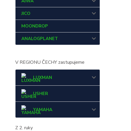
AIWA
JICO
MOONDROP
ANALOGPLANET
V REGIONU ČECHY zastupujeme
LUXMAN
USHER
YAMAHA
Z 2. ruky