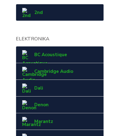
2nd
ELEKTRONIKA
BC Acoustique
Cambridge Audio
Dali
Denon
Marantz