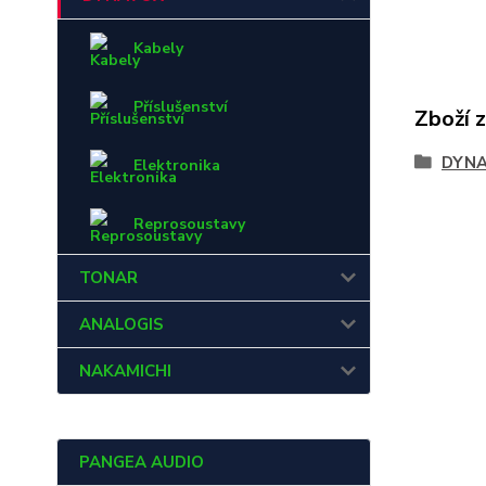
Kabely
Příslušenství
Zboží 
DYN
Elektronika
Reprosoustavy
TONAR
ANALOGIS
NAKAMICHI
PANGEA AUDIO