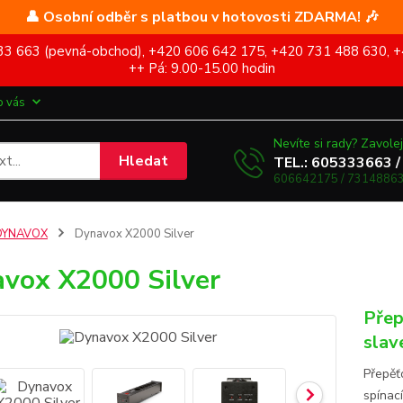
👤 Osobní odběr s platbou v hotovosti ZDARMA! 🎶
5 333 663 (pevná-obchod), +420 606 642 175, +420 731 488 630, +
++ Pá: 9.00-15.00 hodin
o vás
Nevíte si rady? Zavolej
Hledat
TEL.: 605333663 /
606642175 / 73148863
DYNAVOX
Dynavox X2000 Silver
vox X2000 Silver
Přep
slav
Přepěť
spínac