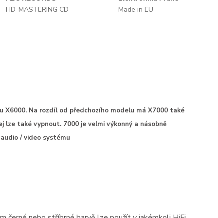
HD-MASTERING CD
Made in EU
lu X6000. Na rozdíl od předchozího modelu má X7000 také
plej lze také vypnout. 7000
je velmi výkonný a násobně
audio / video systému
 černé nebo stříbrné barvě lze použít v jakémkoli HiFi