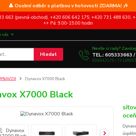
👤 Osobní odběr s platbou v hotovosti ZDARMA! 🎶
5 333 663 (pevná-obchod), +420 606 642 175, +420 731 488 630, +
++ Pá: 9.00-15.00 hodin
o vás
Nevíte si rady? Zavolej
Hledat
TEL.: 605333663 /
606642175 / 73148863
DYNAVOX
Dynavox X7000 Black
vox X7000 Black
síťo
oceň
Dynavo
úspěšn