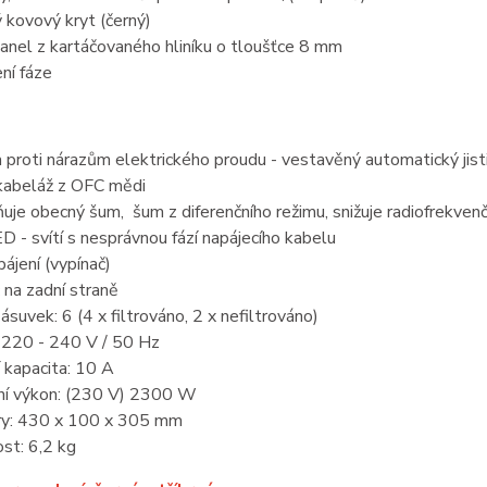
kovový kryt (černý)
anel z kartáčovaného hliníku o tloušťce 8 mm
ní fáze
 proti nárazům elektrického proudu - vestavěný automatický jist
 kabeláž z OFC mědi
uje obecný šum, šum z diferenčního režimu, snižuje radiofrekvenč
D - svítí s nesprávnou fází napájecího kabelu
ájení (vypínač)
 na zadní straně
ásuvek: 6 (4 x filtrováno, 2 x nefiltrováno)
: 220 - 240 V / 50 Hz
í kapacita: 10 A
ní výkon: (230 V) 2300 W
y: 430 x 100 x 305 mm
st: 6,2 kg