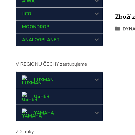
AIWA
JICO
Zboží 
MOONDROP
DYN
ANALOGPLANET
V REGIONU ČECHY zastupujeme
LUXMAN
USHER
YAMAHA
Z 2. ruky