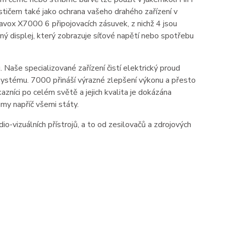
ističem také jako ochrana vašeho drahého zařízení v
vox X7000 6 připojovacích zásuvek, z nichž 4 jsou
ný displej, který zobrazuje síťové napětí nebo spotřebu
u.
Naše specializované zařízení čistí elektrický proud
o systému. 7000 přináší výrazné zlepšení výkonu a přesto
azníci po celém světě a jejich kvalita je dokázána
y napříč všemi státy.
o-vizuálních přístrojů, a to od zesilovačů a zdrojových