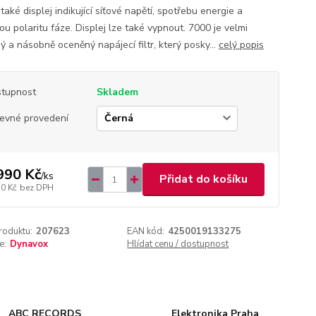
aké displej indikující síťové napětí, spotřebu energie a
u polaritu fáze. Displej lze také vypnout. 7000 je velmi
ý a násobně oceněný napájecí filtr, který posky...
celý popis
tupnost
Skladem
evné provedení
990 Kč
/
ks
Přidat do košíku
50 Kč
bez DPH
roduktu:
207623
EAN kód:
4250019133275
e:
Dynavox
Hlídat cenu / dostupnost
ABC RECORDS
Elektronika Praha