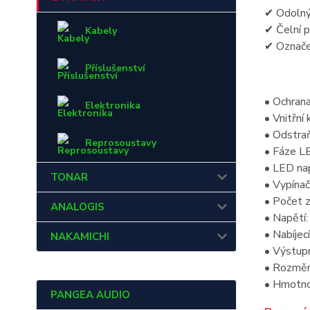
✔ Odolný 
✔ Čelní p
Kabely
✔ Označe
Příslušenství
• Ochrana
Elektronika
• Vnitřní
• Odstraň
Reprosoustavy
• Fáze LE
• LED nap
TONAR
• Vypínač
• Počet z
ANALOGIS
• Napětí
• Nabíjec
NAKAMICHI
• Výstup
• Rozměr
• Hmotno
PANGEA AUDIO