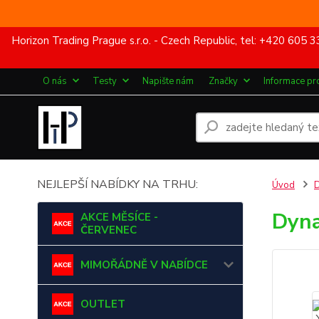
Horizon Trading Prague s.r.o. - Czech Republic, tel: +420 60
O nás
Testy
Napište nám
Značky
Informace pr
NEJLEPŠÍ NABÍDKY NA TRHU:
Úvod
Dyna
AKCE MĚSÍCE -
ČERVENEC
MIMOŘÁDNĚ V NABÍDCE
OUTLET