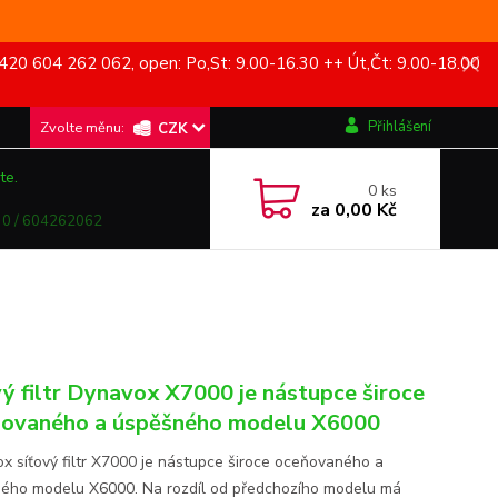
420 604 262 062, open: Po,St: 9.00-16.30 ++ Út,Čt: 9.00-18.00
Přihlášení
CZK
te.
0
ks
za
0,00 Kč
0 / 604262062
vý filtr Dynavox X7000 je nástupce široce
ovaného a úspěšného modelu X6000
x síťový filtr X7000 je nástupce široce oceňovaného a
ého modelu X6000. Na rozdíl od předchozího modelu má