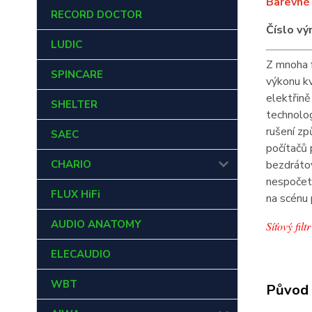
Barevné 
RECORD DOCTOR
Číslo vý
LUDIC
Z mnoha f
SPINCARE
výkonu k
elektřině
SHELTER
technolog
rušení zp
SAEC
počítačů
CHARIO
bezdrát
nespoče
FLUX HiFi
na scénu
AUDIO ANATOMY
Síťový fil
ELECAUDIO
WBT
Původ 