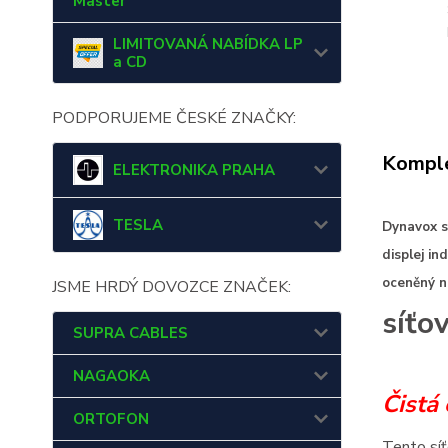
Master
LIMITOVANÁ NABÍDKA LP
a CD
PODPORUJEME ČESKÉ ZNAČKY:
Komple
ELEKTRONIKA PRAHA
TESLA
Dynavox s
displej in
oceněný na
JSME HRDÝ DOVOZCE ZNAČEK:
síťo
SUPRA CABLES
NAGAOKA
Čistá 
ORTOFON
Tento síť