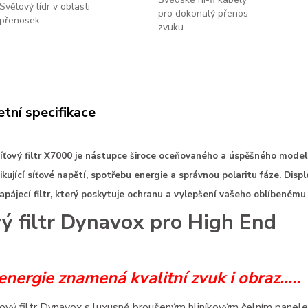
Světový lídr v oblasti
pro dokonalý přenos
přenosek
zvuku
tní specifikace
íťový filtr X7000 je nástupce široce oceňovaného a úspěšného mode
dikující síťové napětí, spotřebu energie a správnou polaritu fáze. Dis
pájecí filtr, který poskytuje
ochranu a vylepšení vašeho oblíbenému 
vý filtr Dynavox pro High End
energie znamená kvalitní zvuk i obraz.....
ový filtr Dynavox s luxusně broušeným hliníkovým čelním panelem