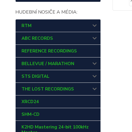
HUDEBNÍ NOSIČE A MÉDIA:
RTM
ABC RECORDS
REFERENCE RECORDINGS
BELLEVUE / MARATHON
STS DIGITAL
THE LOST RECORDINGS
XRCD24
SHM-CD
K2HD Mastering 24-bit 100kHz