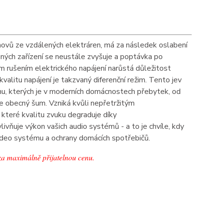
omovů ze vzdálených
elektráren, má za následek oslabení
ených zařízení se neustále zvyšuje a poptávka po
m rušením elektrického napájení narůstá důležitost
 kvalitu napájení je takzvaný
diferenční režim. Tento jev
hu, kterých
je v moderních domácnostech přebytek, od
e obecný šum. Vzniká kvůli nepřetržitým
které kvalitu zvuku degraduje díky
vlivňuje výkon vašich audio systémů - a to je chvíle, kdy
 video systému a ochrany domácích spotřebičů.
za maximálně přijatelnou cenu.