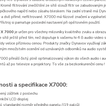
Kromě filtrování znečištění ze sítě slouží filtr se zabudovaným j
pičkového napětí nebo zásahu bleskem. Na zadní straně má Dyna
y a dvě přímé, nefiltrované. X7000 má fázové značení a vypínatel
Přístroj si pamatuje poslední nastavení při opětovném použití.
 X 7000
je určen pro všechny milovníky kvalitního zvuku a obraz
e sítě
ještě před tím, než doputuje k vašemu hi-fi či audio-vide
ždy velice příznivou cenou. Produkty značky Dynavox využívají zák
ným množstvím ocenění od uznávaných odborníků na audio systém
00 přináší čistý, plně optimalizovaný výkon do všech audio i audi
ů až po televize a projektory. To vše za bezkonkurenční cenu !
nosti a specifikace X7000:
ený zážitek z poslechu
nkční LCD displej
ý, standardní rozměr předního panelu /(19 palců)