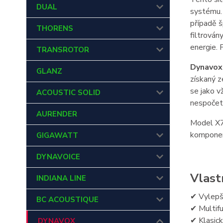
DUAL
systému. 
případě š
THORENS
filtrován
energie. 
TRANSROTOR
Dynavox
GLANZ
získaný z
se jako v
ACOUSTIC SOLID
nespočet
AURENDER
Model X70
komponent
GIGAWATT
DYNAVOICE
Vlast
INDIANA LINE
✔ Vylepš
BC ACOUSTIQUE
✔ Multifu
✔ Klasick
DYNAVOX