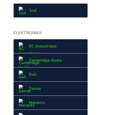
2nd
ELEKTRONIKA
BC Acoustique
Cambridge Audio
Dali
Denon
Marantz