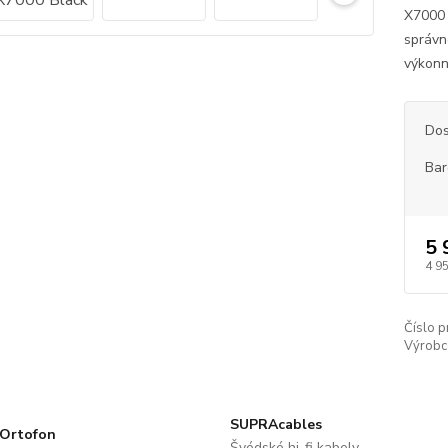
X7000 t
správno
výkonn
Dos
Bar
5 
4 9
Číslo p
Výrobc
SUPRAcables
Ortofon
Švédské hi-fi kabely