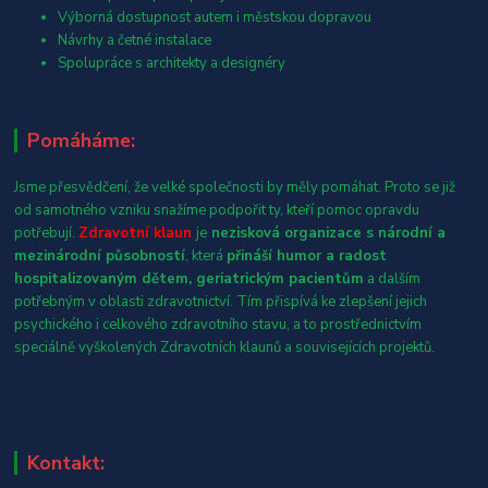
Výborná dostupnost autem i městskou dopravou
Návrhy a četné instalace
Spolupráce s architekty a designéry
Pomáháme:
Jsme přesvědčení, že velké společnosti by měly pomáhat. Proto se již
od samotného vzniku snažíme podpořit ty, kteří pomoc opravdu
potřebují.
Zdravotní klaun
je
nezisková organizace s národní a
mezinárodní působností
, která
přináší humor a radost
hospitalizovaným dětem, geriatrickým pacientům
a dalším
potřebným v oblasti zdravotnictví. Tím přispívá ke zlepšení jejich
psychického i celkového zdravotního stavu, a to prostřednictvím
speciálně vyškolených Zdravotních klaunů a souvisejících projektů.
Kontakt: