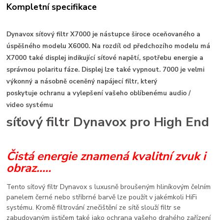
Kompletní specifikace
Dynavox síťový filtr X7000 je nástupce široce oceňovaného a
úspěšného modelu X6000. Na rozdíl od předchozího modelu má
X7000 také displej indikující síťové napětí, spotřebu energie a
správnou polaritu fáze. Displej lze také vypnout. 7000
je velmi
výkonný a násobně oceněný napájecí filtr, který
poskytuje
ochranu a vylepšení vašeho oblíbenému audio /
video systému
síťový filtr Dynavox pro High End
Čistá energie znamená kvalitní zvuk i
obraz.....
Tento síťový filtr Dynavox s luxusně broušeným hliníkovým čelním
panelem černé nebo stříbrné barvě lze použít v jakémkoli HiFi
systému. Kromě filtrování znečištění ze sítě slouží filtr se
zabudovaným jističem také jako ochrana vašeho drahého zařízení