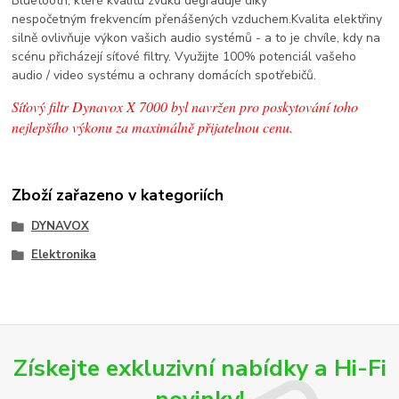
Bluetooth, které kvalitu zvuku degraduje díky
nespočetným
frekvencím přenášených vzduchem.
Kvalita elektřiny
silně ovlivňuje výkon vašich audio systémů - a to je chvíle, kdy na
scénu
přicházejí síťové filtry. Využijte 100% potenciál vašeho
audio / video systému a ochrany domácích spotřebičů.
Síťový filtr Dynavox X 7000 byl navržen pro poskytování toho
nejlepšího výkonu za maximálně přijatelnou cenu.
Zboží zařazeno v kategoriích
DYNAVOX
Elektronika
Získejte exkluzivní nabídky a Hi-Fi