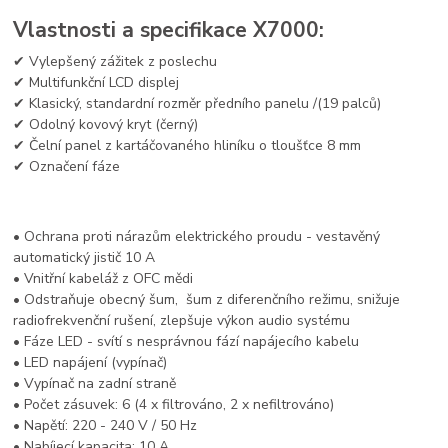
Vlastnosti a specifikace X7000:
✔ Vylepšený zážitek z poslechu
✔ Multifunkční LCD displej
✔ Klasický, standardní rozměr předního panelu /(19 palců)
✔ Odolný kovový kryt (černý)
✔ Čelní panel z kartáčovaného hliníku o tloušťce 8 mm
✔ Označení fáze
• Ochrana proti nárazům elektrického proudu - vestavěný
automatický jistič 10 A
• Vnitřní kabeláž z OFC mědi
• Odstraňuje obecný šum, šum z diferenčního režimu, snižuje
radiofrekvenční rušení, zlepšuje výkon audio systému
• Fáze LED - svítí s nesprávnou fází napájecího kabelu
• LED napájení (vypínač)
• Vypínač na zadní straně
• Počet zásuvek: 6 (4 x filtrováno, 2 x nefiltrováno)
• Napětí: 220 - 240 V / 50 Hz
• Nabíjecí kapacita: 10 A