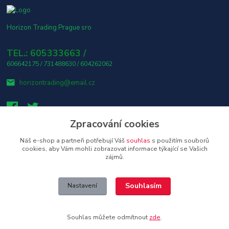
Horizon Trading Prague sro
TEL.: 605333663 /
606642175 / 731488630 / 604262062
horizontrading@email.cz
Zpracování cookies
Náš e-shop a partneři potřebují Váš
souhlas
s použitím souborů
👤 Osobní odběr s platbou v hotovosti ZDARMA! 🎶
cookies, aby Vám mohli zobrazovat informace týkající se Vašich
zájmů.
Upravit sběr cookies.
Souhlasím
Nastavení
Copyright © 2026 Horizon Trading Prague s.r.o. distributor značkové
elektroniky a příslušenství
Souhlas můžete odmítnout
zde
.