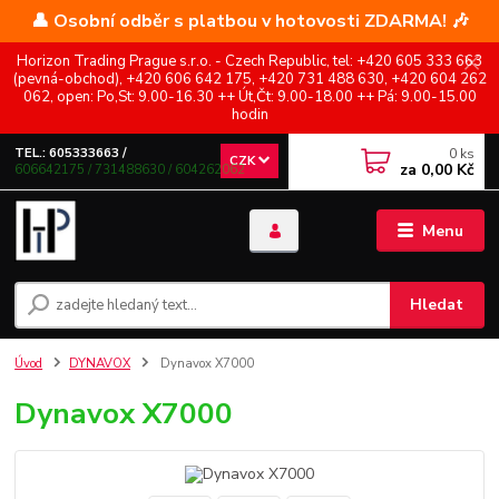
👤 Osobní odběr s platbou v hotovosti ZDARMA! 🎶
Horizon Trading Prague s.r.o. - Czech Republic, tel: +420 605 333 663
(pevná-obchod), +420 606 642 175, +420 731 488 630, +420 604 262
062, open: Po,St: 9.00-16.30 ++ Út,Čt: 9.00-18.00 ++ Pá: 9.00-15.00
hodin
0
ks
TEL.: 605333663 /
CZK
za
0,00 Kč
606642175 / 731488630 / 604262062
Menu
Hledat
Úvod
DYNAVOX
Dynavox X7000
Dynavox X7000