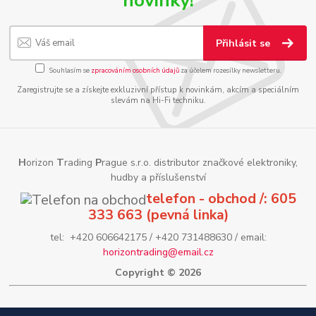
novinky!
Přihlásit se
Souhlasím se
zpracováním osobních údajů
za účelem rozesílky newsletteru.
Zaregistrujte se a získejte exkluzivní přístup k novinkám, akcím a speciálním
slevám na Hi-Fi techniku.
H
orizon
T
rading
P
rague s.r.o. distributor značkové elektroniky,
hudby a příslušenství
telefon - obchod /: 605
333 663 (pevná linka)
tel: +420 606642175 / +420 731488630 / email:
horizontrading@email.cz
Copyright © 2026