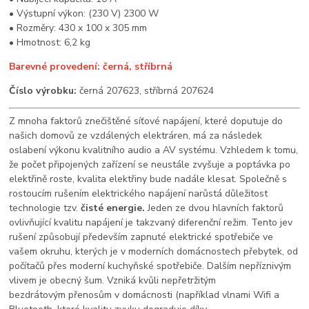
• Výstupní výkon: (230 V) 2300 W
• Rozměry: 430 x 100 x 305 mm
• Hmotnost: 6,2 kg
Barevné provedení: černá, stříbrná
Číslo výrobku:
černá 207623, stříbrná 207624
Z mnoha faktorů znečištěné síťové napájení, které doputuje do
našich domovů ze vzdálených
elektráren, má za následek
oslabení výkonu kvalitního audio a AV systému. Vzhledem k
tomu,
že počet připojených zařízení se neustále zvyšuje a poptávka po
elektřině roste, kvalita
elektřiny bude nadále klesat.
Společně s
rostoucím rušením elektrického napájení narůstá důležitost
technologie tzv.
čisté
energie.
Jeden ze dvou hlavních faktorů
ovlivňující kvalitu napájení je takzvaný
diferenční režim. Tento jev
rušení způsobují především zapnuté elektrické spotřebiče ve
vašem okruhu, kterých
je v moderních domácnostech přebytek, od
počítačů přes moderní kuchyňské spotřebiče.
Dalším nepříznivým
vlivem je obecný šum. Vzniká kvůli nepřetržitým
bezdrátovým
přenosům v domácnosti (například vlnami Wifi a