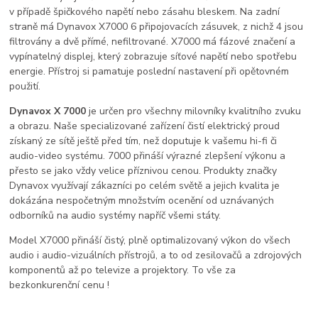
v případě špičkového napětí nebo zásahu bleskem. Na zadní
straně má Dynavox X7000 6 připojovacích zásuvek, z nichž 4 jsou
filtrovány a dvě přímé, nefiltrované. X7000 má fázové značení a
vypínatelný displej, který zobrazuje síťové napětí nebo spotřebu
energie. Přístroj si pamatuje poslední nastavení při opětovném
použití.
Dynavox X 7000
je určen pro všechny milovníky kvalitního zvuku
a obrazu.
Naše specializované zařízení čistí elektrický proud
získaný ze sítě
ještě před tím, než doputuje k vašemu hi-fi či
audio-video systému. 7000 přináší výrazné zlepšení výkonu a
přesto se jako vždy velice příznivou cenou. Produkty značky
Dynavox využívají zákazníci po celém světě a jejich kvalita je
dokázána nespočetným množstvím ocenění od uznávaných
odborníků na audio systémy napříč všemi státy.
Model X7000 přináší čistý, plně optimalizovaný výkon do všech
audio i audio-vizuálních přístrojů, a to od zesilovačů a zdrojových
komponentů až po televize a projektory. To vše za
bezkonkurenční cenu !