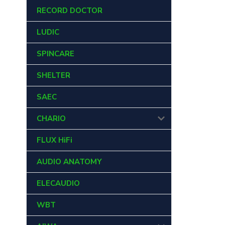
RECORD DOCTOR
LUDIC
SPINCARE
SHELTER
SAEC
CHARIO
FLUX HiFi
AUDIO ANATOMY
ELECAUDIO
WBT