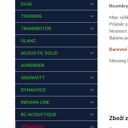
DUAL
Rozměry
THORENS
Max. výš
Průměr z
TRANSROTOR
Nosnost:
Baleno po
GLANZ
Barevné 
ACOUSTIC SOLID
Messing 
AURENDER
GIGAWATT
DYNAVOICE
INDIANA LINE
BC ACOUSTIQUE
Zboží 
DYNAVOX