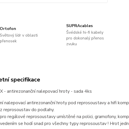
SUPRAcables
Ortofon
Švédské hi-fi kabely
Světový lídr v oblasti
pro dokonalý přenos
přenosek
zvuku
tní specifikace
- antirezonanční nalepovací hroty - sada 4ks
ní nalepovací antirezonanční hroty pod reprosoustavy a hifi kom
 z reprosoustav do podlahy.
pro regálové reprosoustavy umístěné na polici, gramofony, kom
vedením se hodí snad pro všechny typy reprosoustav ! Hrot jed