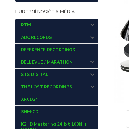
HUDEBNÍ NOSIČE A MÉDIA:
RTM
ABC RECORDS
REFERENCE RECORDINGS
BELLEVUE / MARATHON
STS DIGITAL
THE LOST RECORDINGS
XRCD24
SHM-CD
K2HD Mastering 24-bit 100kHz