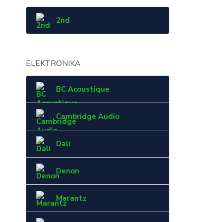
2nd
ELEKTRONIKA
BC Acoustique
Cambridge Audio
Dali
Denon
Marantz