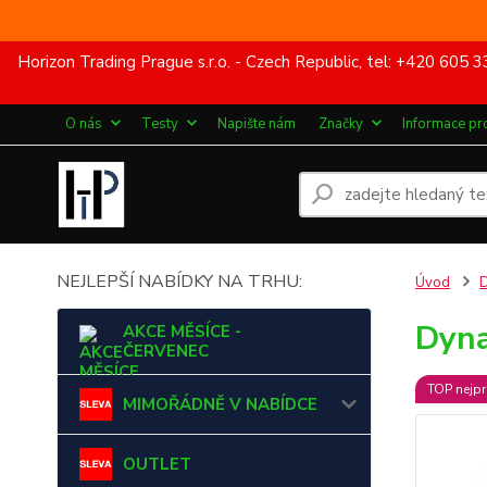
Horizon Trading Prague s.r.o. - Czech Republic, tel: +420 60
O nás
Testy
Napište nám
Značky
Informace pr
NEJLEPŠÍ NABÍDKY NA TRHU:
Úvod
Dyna
AKCE MĚSÍCE -
ČERVENEC
TOP nejpr
MIMOŘÁDNĚ V NABÍDCE
OUTLET