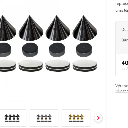
repros
umístě
Dos
Bar
40
338
Výrobc
Hlídat 