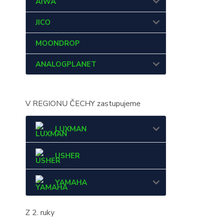
AIWA
JICO
MOONDROP
ANALOGPLANET
V REGIONU ČECHY zastupujeme
LUXMAN
USHER
YAMAHA
Z 2. ruky