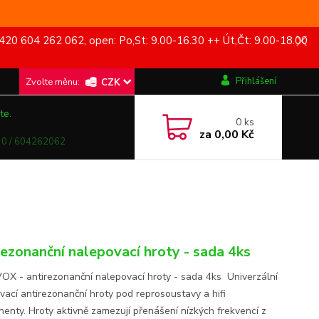
420 604 262 062, open: Po,St: 9.00-16.30 ++ Út,Čt: 9.00-18.00
Přihlášení
CZK
te.
0
ks
za
0,00 Kč
0 / 604262062
rezonanční nalepovací hroty - sada 4ks
X - antirezonanční nalepovací hroty - sada 4ks Univerzální
vací antirezonanční hroty pod reprosoustavy a hifi
enty. Hroty aktivně zamezují přenášení nízkých frekvencí z