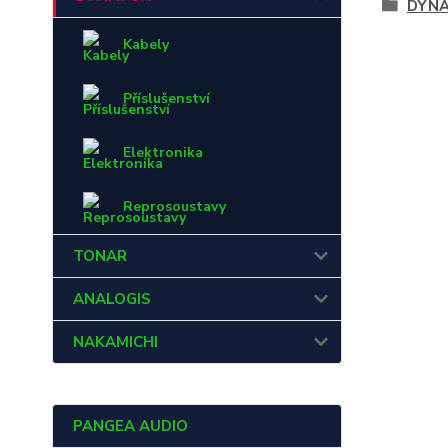
DYN
Kabely
Příslušenství
Elektronika
Reprosoustavy
TONAR
ANALOGIS
NAKAMICHI
PANGEA AUDIO