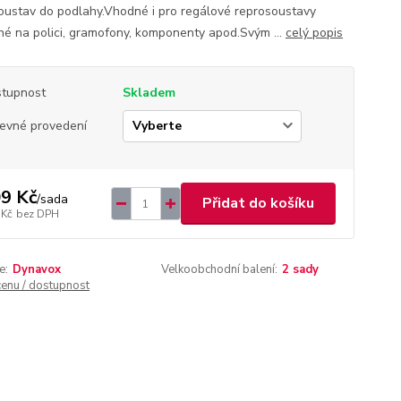
oustav do podlahy.Vhodné i pro regálové reprosoustavy
né na polici, gramofony, komponenty apod.Svým ...
celý popis
tupnost
Skladem
evné provedení
9 Kč
/
sada
Přidat do košíku
 Kč
bez DPH
e:
Dynavox
Velkoobchodní balení:
2 sady
cenu / dostupnost