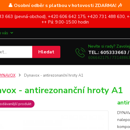
👤 Osobní odběr s platbou v hotovosti ZDARMA! 🎶
5 333 663 (pevná-obchod), +420 606 642 175, +420 731 488 630, +
++ Pá: 9.00-15.00 hodin
o vás
Nevíte si rady? Zavolej
Hledat
TEL.: 605333663 /
606642175 / 73148863
DYNAVOX
Dynavox - antirezonanční hroty A1
vox - antirezonanční hroty A1
anti
odávanější produkt
DYNAVO
nalepo
kompon