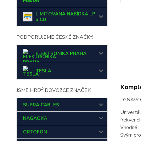
Master
LIMITOVANÁ NABÍDKA LP
a CD
PODPORUJEME ČESKÉ ZNAČKY:
ELEKTRONIKA PRAHA
TESLA
Komple
JSME HRDÝ DOVOZCE ZNAČEK:
DYNAVOX 
SUPRA CABLES
Univerzál
NAGAOKA
frekvencí
Vhodné i 
ORTOFON
Svým pro