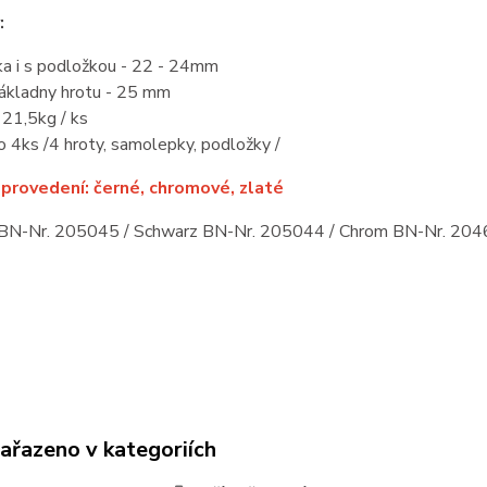
:
ka i s podložkou - 22 - 24mm
ákladny hrotu - 25 mm
 21,5kg / ks
 4ks /4 hroty, samolepky, podložky /
provedení: černé, chromové, zlaté
BN-Nr. 205045 / Schwarz BN-Nr. 205044 / Chrom BN-Nr. 20
zařazeno v kategoriích