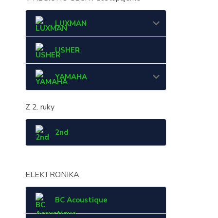
LUXMAN
USHER
YAMAHA
Z 2. ruky
2nd
ELEKTRONIKA
BC Acoustique