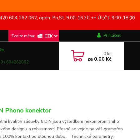
420 604 262 062, open: Po,St: 9.00-16.30 ++ Út,Čt: 9.00-18.00
Přihlášení
CZK
te.
0
ks
za
0,00 Kč
0 / 604262062
N Phono konektor
elmi kvalitní zásuvky 5 DIN jsou výsledkem nekompromisního
ckého designu a robustnosti. Přesně se vejde na váš gramofon
stí 100% kontakt po dlouhou dobu.. Technické parametry: