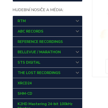
HUDEBNÍ NOSIČE A MÉDIA:
RTM
ABC RECORDS
REFERENCE RECORDINGS
BELLEVUE / MARATHON
STS DIGITAL
THE LOST RECORDINGS
XRCD24
SHM-CD
K2HD Mastering 24-bit 100kHz