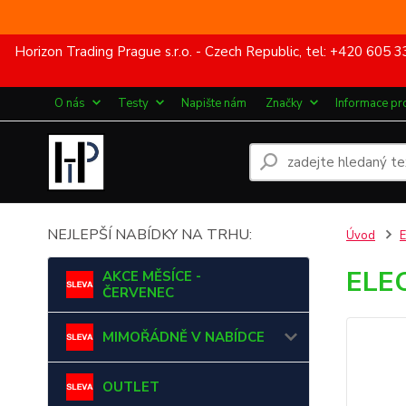
Horizon Trading Prague s.r.o. - Czech Republic, tel: +420 60
O nás
Testy
Napište nám
Značky
Informace pr
NEJLEPŠÍ NABÍDKY NA TRHU:
Úvod
ELE
AKCE MĚSÍCE -
ČERVENEC
MIMOŘÁDNĚ V NABÍDCE
OUTLET