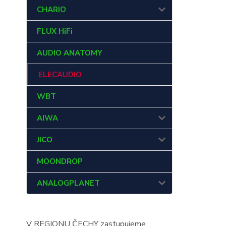
CHARIO
FLUX HiFi
AUDIO ANATOMY
ELECAUDIO
WBT
AIWA
JICO
MOONDROP
ANALOGPLANET
V REGIONU ČECHY zastupujeme