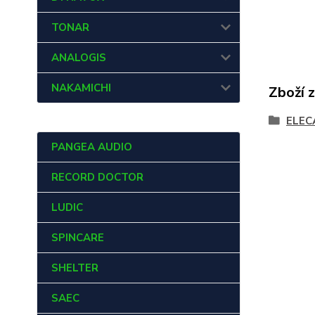
TONAR
ANALOGIS
NAKAMICHI
Zboží 
ELEC
PANGEA AUDIO
RECORD DOCTOR
LUDIC
SPINCARE
SHELTER
SAEC