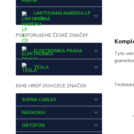
Master
LIMITOVANÁ NABÍDKA LP
a CD
PODPORUJEME ČESKÉ ZNAČKY:
Komple
ELEKTRONIKA PRAHA
Tyto velm
gramofon 
TESLA
Technick
JSME HRDÝ DOVOZCE ZNAČEK:
SUPRA CABLES
NAGAOKA
ORTOFON