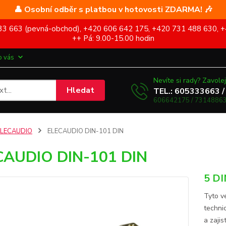
👤 Osobní odběr s platbou v hotovosti ZDARMA! 🎶
5 333 663 (pevná-obchod), +420 606 642 175, +420 731 488 630, +
++ Pá: 9.00-15.00 hodin
o vás
Nevíte si rady? Zavolej
Hledat
TEL.: 605333663 /
606642175 / 73148863
ELECAUDIO
ELECAUDIO DIN-101 DIN
CAUDIO DIN-101 DIN
5 DI
Tyto v
techni
a zaji