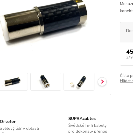
Mosazn
konekt
Dos
45
379
Číslo p
Hlídat 
SUPRAcables
Ortofon
Švédské hi-fi kabely
Světový lídr v oblasti
pro dokonalý přenos