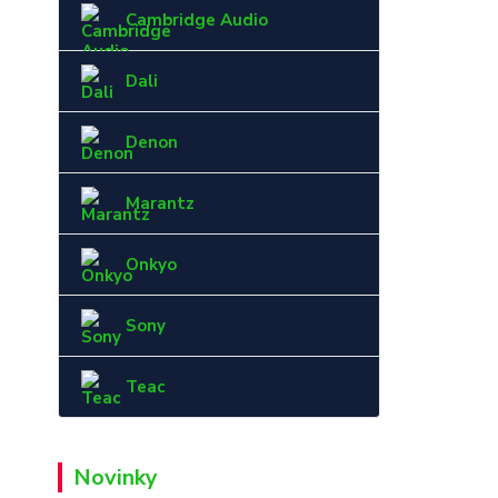
Cambridge Audio
Dali
Denon
Marantz
Onkyo
Sony
Teac
Novinky