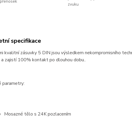
přenosek
zvuku
tní specifikace
i kvalitní zásuvky 5 DIN jsou výsledkem nekompromisního techn
a zajistí 100% kontakt po dlouhou dobu..
é parametry:
Mosazné tělo s 24K pozlacením