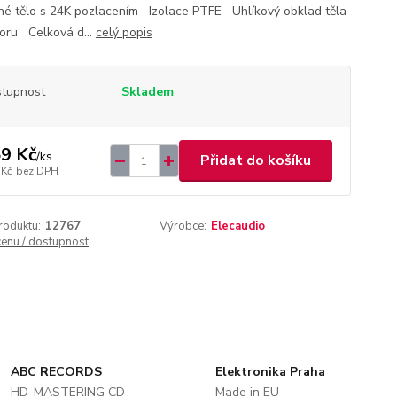
é tělo s 24K pozlacením Izolace PTFE Uhlíkový obklad těla
oru Celková d...
celý popis
tupnost
Skladem
9 Kč
/
ks
Přidat do košíku
 Kč
bez DPH
roduktu:
12767
Výrobce:
Elecaudio
cenu / dostupnost
ABC RECORDS
Elektronika Praha
HD-MASTERING CD
Made in EU