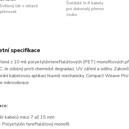
Švédské hi-fi kabely
Světový lídr v oblasti
pro dokonalý přenos
přenosek
zvuku
tní specifikace
tená z 10 mil polyetyléntereftalátových (PET) monofilových příz
C. Je odolný proti chemické degradaci, UV záření a oděru. Zakon
chrání kabelovou aplikaci hlavně mechanicky. Compact Weave Prot
e mikrovibrace.
ace:
ěr kabelů mezi 7 až 15 mm
: Polyetylén tereftalátový monofil