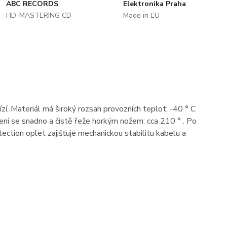
ABC RECORDS
Elektronika Praha
HD-MASTERING CD
Made in EU
í. Materiál má široký rozsah provozních teplot: -40 ° C
čení se snadno a čistě řeže horkým nožem: cca 210 ° . Po
ection oplet zajišťuje mechanickou stabilitu kabelu
a