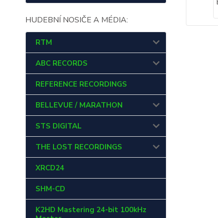
HUDEBNÍ NOSIČE A MÉDIA:
RTM
ABC RECORDS
REFERENCE RECORDINGS
BELLEVUE / MARATHON
STS DIGITAL
THE LOST RECORDINGS
XRCD24
SHM-CD
K2HD Mastering 24-bit 100kHz