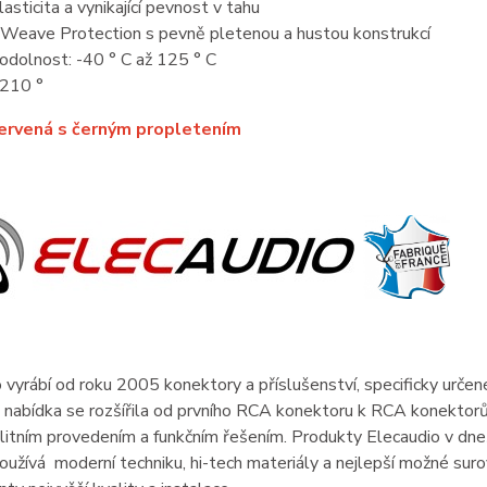
asticita a vynikající pevnost v tahu
Weave Protection s pevně pletenou a hustou konstrukcí
odolnost: -40 ° C až 125 ° C
 210 °
ervená s černým propletením
 vyrábí od roku 2005 konektory a příslušenství, specificky urče
 nabídka se rozšířila od prvního RCA konektoru k RCA konektor
litním provedením a funkčním řešením. Produkty Elecaudio v dnešn
používá moderní techniku, hi-tech materiály a nejlepší možné surov