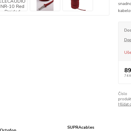
snadno
kabelo
Dos
Dop
Uše
89
74 
Číslo
produkt
Hlídat 
SUPRAcables
Ortofon