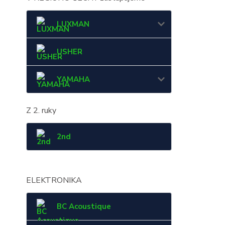
LUXMAN
USHER
YAMAHA
Z 2. ruky
2nd
ELEKTRONIKA
BC Acoustique