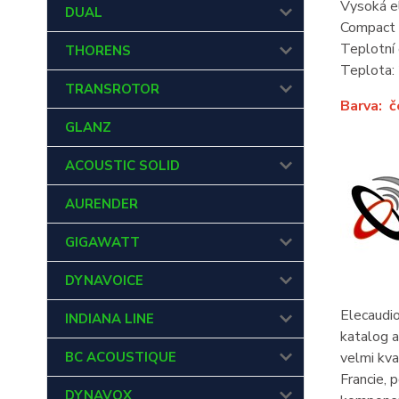
Vysoká el
DUAL
Compact 
Teplotní 
THORENS
Teplota:
TRANSROTOR
Barva: č
GLANZ
ACOUSTIC SOLID
AURENDER
GIGAWATT
DYNAVOICE
Elecaudio
INDIANA LINE
katalog a
BC ACOUSTIQUE
velmi kva
Francie, 
DYNAVOX