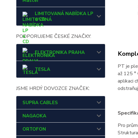
Master
LIMITOVANÁ NABÍDKA LP
a CD
PODPORUJEME ČESKÉ ZNAČKY:
ELEKTRONIKA PRAHA
Komple
PT je ple
TESLA
až 125 ° 
aplikaci 
JSME HRDÝ DOVOZCE ZNAČEK:
odstraňuj
SUPRA CABLES
Specifik
NAGAOKA
Pro prům
ORTOFON
Struktura