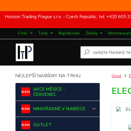
Horizon Trading Prague s.r.o. - Czech Republic, tel: +420 60
O nás
Testy
Napište nám
Značky
Informace pr
NEJLEPŠÍ NABÍDKY NA TRHU:
Úvod
ELEC
AKCE MĚSÍCE -
ČERVENEC
MIMOŘÁDNĚ V NABÍDCE
OUTLET