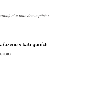
propojení = polovina úspěchu.
zařazeno v kategoriích
AUDIO