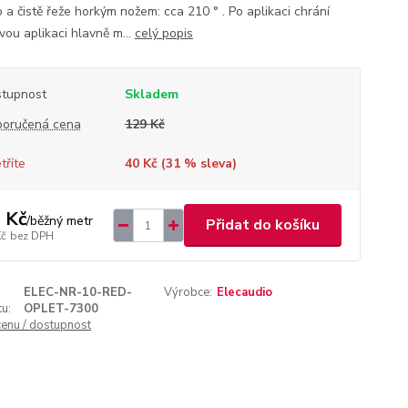
 a čistě řeže horkým nožem: cca 210 ° . Po aplikaci chrání
vou aplikaci hlavně m...
celý popis
tupnost
Skladem
oručená cena
129 Kč
tříte
40 Kč (
31
% sleva)
 Kč
/
běžný metr
Přidat do košíku
Kč
bez DPH
ELEC-NR-10-RED-
Výrobce:
Elecaudio
u:
OPLET-7300
cenu / dostupnost