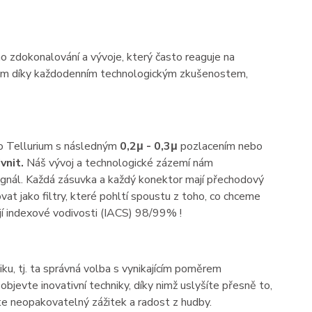
 zdokonalování a vývoje, který často reaguje na
enom díky každodenním technologickým zkušenostem,
ebo Tellurium s následným
0,2μ - 0,3μ
pozlacením nebo
vnit.
Náš vývoj a technologické zázemí nám
ignál. Každá zásuvka a každý konektor mají přechodový
t jako filtry, které pohltí spoustu z toho, co chceme
jí indexové vodivosti (IACS) 98/99% !
iku, tj. ta správná volba s vynikajícím poměrem
jevte inovativní techniky, díky nimž uslyšíte přesně to,
áte neopakovatelný zážitek a radost z hudby.