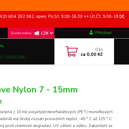
420 604 262 062, open: Po,St: 9.00-16.30 ++ Út,Čt: 9.00-18.00
Přihlášení
CZK
te.
0
ks
za
0,00 Kč
0 / 604262062
ve Nylon 7 - 15mm
t
pletená z 10 mil polyetyléntereftalátových (PET) monofilových
Materiál má široký rozsah provozních teplot: -40 ° C až 125 ° C.
lný proti chemické degradaci, UV záření a oděru. Zakončení se