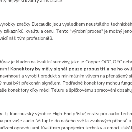
y nejvyšší kvality a instalace.
ýrobky značky Elecaudio jsou výsledkem neustálého technického
 zákazníků, kvalitu a cenu. Tento "výrobní proces" je možný j
vádí náš tým profesionálů.
důraz je kladen na kvalitní suroviny, jako je Copper OCC, OFC n
ním !
Konektory by měly signál pouze propustit a ne ho ovli
navrhnout a vyrobit produkt s minimálním vlivem na přenášený s
ý musí být překonán signálem. Podřadné konektory mohou fungova
aše konektory díky mědi Teluru a špičkovému zpracování dosahu
o
...tj. francouzský výrobce High-End příslušenství pro audio techn
a pro vaše audio. Vstupte do našeho světa zvukových přínosů a ob
ařízení opravdu umí. Kvalitním propojením techniky a emocí získ