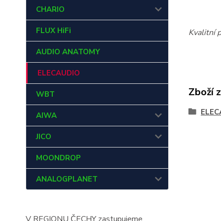
CHARIO
FLUX HiFi
Kvalitní 
AUDIO ANATOMY
ELECAUDIO
Zboží 
WBT
ELEC
AIWA
JICO
MOONDROP
ANALOGPLANET
V REGIONU ČECHY zastupujeme