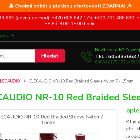
👤 Osobní odběr s platbou v hotovosti ZDARMA! 🎶
5 333 663 (pevná-obchod), +420 606 642 175, +420 731 488 630, +
++ Pá: 9.00-15.00 hodin
o vás
Nevíte si rady? Zavolej
Hledat
TEL.: 605333663 /
606642175 / 73148863
ELECAUDIO
ELECAUDIO NR-10 Red Braided Sleeve Nylon 7 - 15mm
AUDIO NR-10 Red Braided Slee
ople
PT je 
přízí. 
Je odo