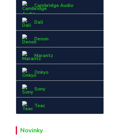
Cambridge Audio
Dali
Denon
Marantz
Onkyo
Sony
Teac
Novinky