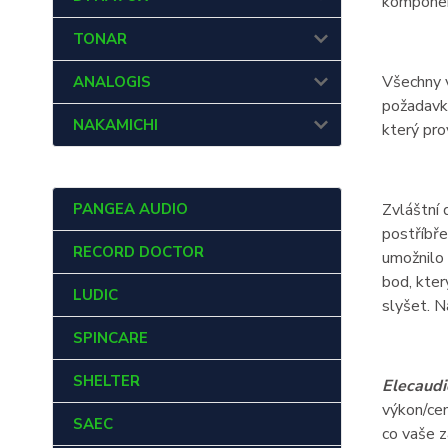
komponent
TONAR
Všechny v
ANALOGIS
požadavky
NAKAMICHI
který pro
PANGEA AUDIO
Zvláštní 
postříbře
RECORD DOCTOR
umožnilo 
bod, kter
LUDIC
slyšet. N
SPINCARE
SHELTER
Elecaudi
výkon/cen
SAEC
co vaše z