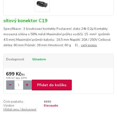
síťový konektor C19
Specifikace : 3 šroubovací kontakty Pozlacení: zlato 24k 0,2μ Kontakty:
mosazná slitina s 58% mědi Maximální průřez vodičů: 15 mm² (průměr
4,5 mm) Maximální průměr kabelu: 16,5 mm Napětí: 20A / 250V Celková
délka: 80 mm Průměr: 38 mm Hmotnost: 60 g El...
celý popis
Dostupnost
Skladem
699 Kč
/
ks
578 Kč
bez DPH
Přidat do košíku
Číslo produktu:
6690
Výrobce:
Elecaudio
Hlídat cenu / dostupnost