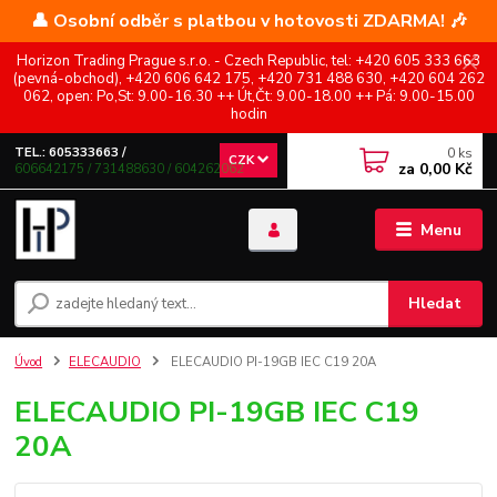
👤 Osobní odběr s platbou v hotovosti ZDARMA! 🎶
Horizon Trading Prague s.r.o. - Czech Republic, tel: +420 605 333 663
(pevná-obchod), +420 606 642 175, +420 731 488 630, +420 604 262
062, open: Po,St: 9.00-16.30 ++ Út,Čt: 9.00-18.00 ++ Pá: 9.00-15.00
hodin
0
ks
TEL.: 605333663 /
CZK
za
0,00 Kč
606642175 / 731488630 / 604262062
Menu
Hledat
Úvod
ELECAUDIO
ELECAUDIO PI-19GB IEC C19 20A
ELECAUDIO PI-19GB IEC C19
20A