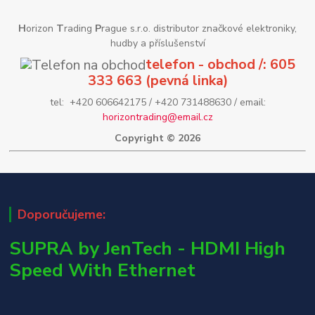
H
orizon
T
rading
P
rague s.r.o. distributor značkové elektroniky,
hudby a příslušenství
telefon - obchod /: 605
333 663 (pevná linka)
tel: +420 606642175 / +420 731488630 / email:
horizontrading@email.cz
Copyright © 2026
Doporučujeme:
SUPRA by JenTech - HDMI High
Speed With Ethernet