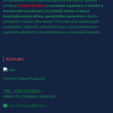
od samotného vzniku snažíme podpořit ty, kteří pomoc opravdu
potřebují.
Zdravotní klaun
je
nezisková organizace s národní a
mezinárodní působností
, která
přináší humor a radost
hospitalizovaným dětem, geriatrickým pacientům
a dalším
potřebným v oblasti zdravotnictví. Tím přispívá ke zlepšení jejich
psychického i celkového zdravotního stavu, a to prostřednictvím
speciálně vyškolených Zdravotních klaunů a souvisejících projektů.
Kontakt:
Horizon Trading Prague sro
TEL.: 605333663 /
606642175 / 731488630 / 604262062
horizontrading@email.cz