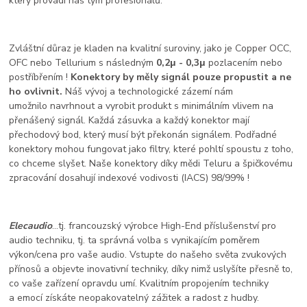
který provádí náš tým profesionálů.
Zvláštní důraz je kladen na kvalitní suroviny, jako je Copper OCC,
OFC nebo Tellurium s následným
0,2μ - 0,3μ
pozlacením nebo
postříbřením !
Konektory by měly signál pouze propustit a ne
ho ovlivnit.
Náš vývoj a technologické zázemí nám
umožnilo navrhnout a vyrobit produkt s minimálním vlivem na
přenášený signál. Každá zásuvka a každý konektor mají
přechodový bod, který musí být překonán signálem. Podřadné
konektory mohou fungovat jako filtry, které pohltí spoustu z toho,
co chceme slyšet. Naše konektory díky mědi Teluru a špičkovému
zpracování dosahují indexové vodivosti (IACS) 98/99% !
Elecaudio
...tj. francouzský výrobce High-End příslušenství pro
audio techniku, tj. ta správná volba s vynikajícím poměrem
výkon/cena pro vaše audio. Vstupte do našeho světa zvukových
přínosů a objevte inovativní techniky, díky nimž uslyšíte přesně to,
co vaše zařízení opravdu umí. Kvalitním propojením techniky
a emocí získáte neopakovatelný zážitek a radost z hudby.