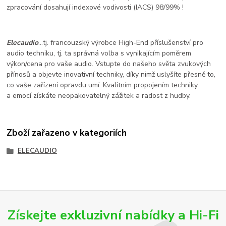
zpracování dosahují indexové vodivosti (IACS) 98/99% !
Elecaudio
...tj. francouzský výrobce High-End příslušenství pro
audio techniku, tj. ta správná volba s vynikajícím poměrem
výkon/cena pro vaše audio. Vstupte do našeho světa zvukových
přínosů a objevte inovativní techniky, díky nimž uslyšíte přesně to,
co vaše zařízení opravdu umí. Kvalitním propojením techniky
a emocí získáte neopakovatelný zážitek a radost z hudby.
Zboží zařazeno v kategoriích
ELECAUDIO
Získejte exkluzivní nabídky a Hi-Fi