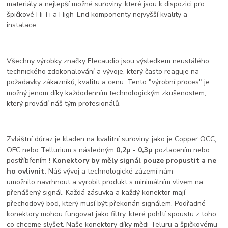
materiály a nejlepší možné suroviny, které jsou k dispozici pro
špičkové Hi-Fi a High-End komponenty nejvyšší kvality a
instalace.
Všechny výrobky značky Elecaudio jsou výsledkem neustálého
technického zdokonalování a vývoje, který často reaguje na
požadavky zákazníků, kvalitu a cenu. Tento "výrobní proces" je
možný jenom díky každodenním technologickým zkušenostem,
který provádí náš tým profesionálů.
Zvláštní důraz je kladen na kvalitní suroviny, jako je Copper OCC,
OFC nebo Tellurium s následným
0,2μ - 0,3μ
pozlacením nebo
postříbřením !
Konektory by měly signál pouze propustit a ne
ho ovlivnit.
Náš vývoj a technologické zázemí nám
umožnilo navrhnout a vyrobit produkt s minimálním vlivem na
přenášený signál. Každá zásuvka a každý konektor mají
přechodový bod, který musí být překonán signálem. Podřadné
konektory mohou fungovat jako filtry, které pohltí spoustu z toho,
co chceme slyšet. Naše konektory díky mědi Teluru a špičkovému