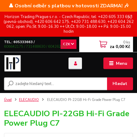
👤 Osobní odběr s platbou v hotovosti ZDARMA! 🎶
Horizon Trading Prague s.r.o. - Czech Republic, tel: +420 605 333 663
(pevná-obchod), +420 606 642 175, +420 731 488 630, +420 604 262
062, open: Po,St: 9.00-16.30 ++ Út,Čt: 9.00-18.00 ++ Pá: 9.00-15.00
hodin
0
ks
TEL.: 605333663 /
CZK
za
0,00 Kč
606642175 / 731488630 / 604262062
Menu
Hledat
Úvod
ELECAUDIO
ELECAUDIO PI-22GB Hi-Fi Grade Power Plug C7
ELECAUDIO PI-22GB Hi-Fi Grade
Power Plug C7