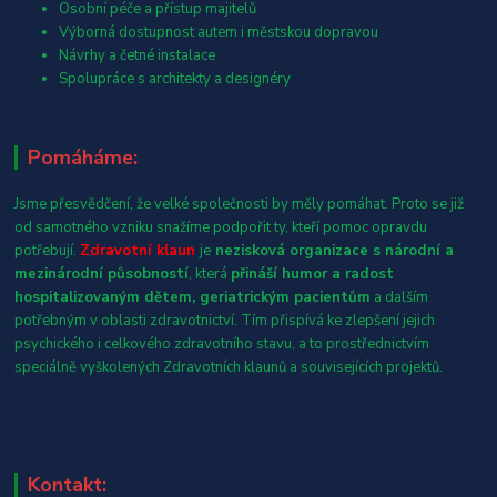
Osobní péče a přístup majitelů
Výborná dostupnost autem i městskou dopravou
Návrhy a četné instalace
Spolupráce s architekty a designéry
Pomáháme:
Jsme přesvědčení, že velké společnosti by měly pomáhat. Proto se již
od samotného vzniku snažíme podpořit ty, kteří pomoc opravdu
potřebují.
Zdravotní klaun
je
nezisková organizace s národní a
mezinárodní působností
, která
přináší humor a radost
hospitalizovaným dětem, geriatrickým pacientům
a dalším
potřebným v oblasti zdravotnictví. Tím přispívá ke zlepšení jejich
psychického i celkového zdravotního stavu, a to prostřednictvím
speciálně vyškolených Zdravotních klaunů a souvisejících projektů.
Kontakt: