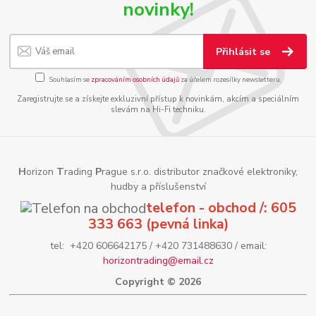
novinky!
Přihlásit se
Souhlasím se
zpracováním osobních údajů
za účelem rozesílky newsletteru.
Zaregistrujte se a získejte exkluzivní přístup k novinkám, akcím a speciálním
slevám na Hi-Fi techniku.
H
orizon
T
rading
P
rague s.r.o. distributor značkové elektroniky,
hudby a příslušenství
telefon - obchod /: 605
333 663 (pevná linka)
tel: +420 606642175 / +420 731488630 / email:
horizontrading@email.cz
Copyright © 2026