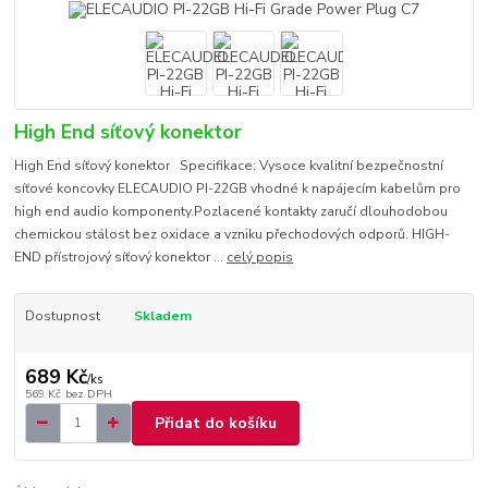
High End síťový konektor
High End síťový konektor Specifikace: Vysoce kvalitní bezpečnostní
síťové koncovky ELECAUDIO PI-22GB vhodné k napájecím kabelům pro
high end audio komponenty.Pozlacené kontakty zaručí dlouhodobou
chemickou stálost bez oxidace a vzniku přechodových odporů. HIGH-
END přístrojový síťový konektor ...
celý popis
Dostupnost
Skladem
689 Kč
/
ks
569 Kč
bez DPH
Přidat do košíku