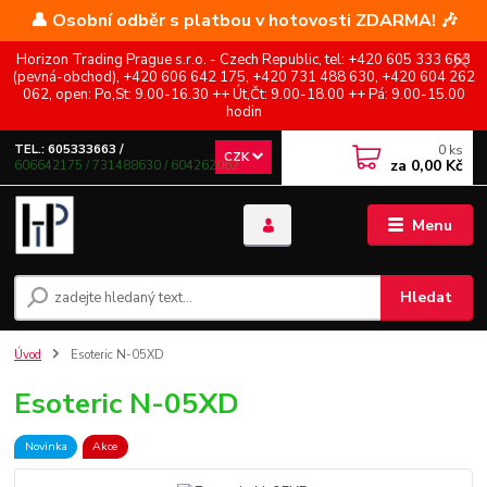
👤 Osobní odběr s platbou v hotovosti ZDARMA! 🎶
Horizon Trading Prague s.r.o. - Czech Republic, tel: +420 605 333 663
(pevná-obchod), +420 606 642 175, +420 731 488 630, +420 604 262
062, open: Po,St: 9.00-16.30 ++ Út,Čt: 9.00-18.00 ++ Pá: 9.00-15.00
hodin
0
ks
TEL.: 605333663 /
CZK
za
0,00 Kč
606642175 / 731488630 / 604262062
Menu
Hledat
Úvod
Esoteric N-05XD
Esoteric N-05XD
Novinka
Akce