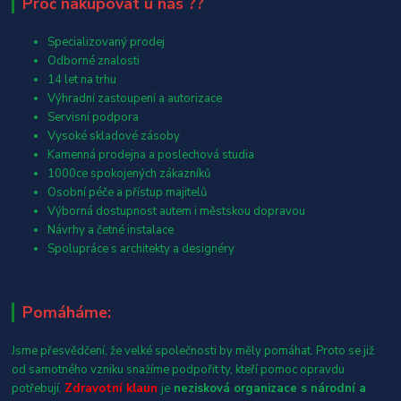
Proč nakupovat u nás ??
Specializovaný prodej
Odborné znalosti
14 let na trhu
Výhradní zastoupení a autorizace
Servisní podpora
Vysoké skladové zásoby
Kamenná prodejna a poslechová studia
1000ce spokojených zákazníků
Osobní péče a přístup majitelů
Výborná dostupnost autem i městskou dopravou
Návrhy a četné instalace
Spolupráce s architekty a designéry
Pomáháme:
Jsme přesvědčení, že velké společnosti by měly pomáhat. Proto se již
od samotného vzniku snažíme podpořit ty, kteří pomoc opravdu
potřebují.
Zdravotní klaun
je
nezisková organizace s národní a