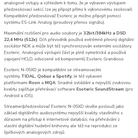
analogové vstupy a vzhledem k tomu, že je vybaven výstupem
předzesilovací sekcí, lze jej připojit přímo k výkonovému zesilovači.
Kompatibilní předzesilovač Esoteric je možno připojit pomocí
systému ES-Link Analog (proudový přenos signálu).
Maximální rozlišení pro audio soubory je
32bit/384kHz a DSD
22,4 MHz (512x)
. D/A převodník používá extrémně přesný digitální
oscilátor NDK a může být též synchronizován externími oscilátory
Esoteric. Analogová výstupní část je plně symetrická a používá
zapojení HCLD, odvozené od komponentů Esoteric Grandioso.
Esoteric N-05XD je kompatibilní se streamovacími
systémy
TIDAL, Qobuz a Spotify.
Je též vybaven
platformami
Roon
a
MQA
. Snadné ovládání a nejvyšší zvukovou
kvalitu zajišťuje přehrávací software
Esoteric SoundStream
(pro
Android a iOS).
Streamer/předzesilovač Esoteric N-05XD skvěle poslouží jako
základ digitálního audiosystému nejvyšší kvality, stavěného s
důrazem na přístup k internetové databázi, na přehrávání z
vlastní digitální hudební knihovny ale též na reprodukci ze
špičkových analogových zdrojů.