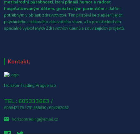
mezinárodní působností
, která
přináší humor a radost
hospitalizovaným dětem, geriatrickým pacientům
a dalším
potřebným v oblasti zdravotnictví. Tím přispívá ke zlepšení jejich
psychického i celkového zdravotního stavu, a to prostřednictvím
speciálně vyškolených Zdravotních klaunů a souvisejících projektů.
Kontakt:
Horizon Trading Prague sro
TEL.: 605333663 /
606642175 / 731488630 / 604262062
horizontrading@email.cz