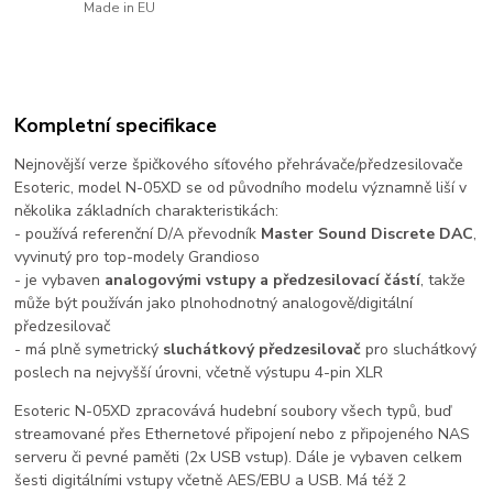
Made in EU
Kompletní specifikace
Nejnovější verze špičkového síťového přehrávače/předzesilovače
Esoteric, model N-05XD se od původního modelu významně liší v
několika základních charakteristikách:
- používá referenční D/A převodník
Master Sound Discrete DAC
,
vyvinutý pro top-modely Grandioso
- je vybaven
analogovými vstupy a předzesilovací částí
, takže
může být používán jako plnohodnotný analogově/digitální
předzesilovač
- má plně symetrický
sluchátkový předzesilovač
pro sluchátkový
poslech na nejvyšší úrovni, včetně výstupu 4-pin XLR
Esoteric N-05XD zpracovává hudební soubory všech typů, buď
streamované přes Ethernetové připojení nebo z připojeného NAS
serveru či pevné paměti (2x USB vstup). Dále je vybaven celkem
šesti digitálními vstupy včetně AES/EBU a USB. Má též 2