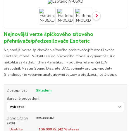
Nejnovější verze špičkového síťového
přehrávače/předzesilovače Esoteric
Nejnovější verze špičkového síťového přehrávače/předzesilovače
Esoteric, model N-05XD se od původního modelu významně liší v
několika základních charakteristikách:- používá referenční D/A
převodník Master Sound Discrete DAC, vyvinutý pro top-modely
Grandioso- je vybaven analogovými vstupy a předzesi...
celý popis
Dostupnost
Skladem
Barevné provedení
Doporučená
325 000 Kč
cena
Ušetříte
136 000 Kč (
42
% sleva)