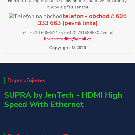
H
orizon
T
rading
P
rague s.r.o. distributor značkové elektroniky,
hudby a příslušenství
telefon - obchod /: 605
333 663 (pevná linka)
tel: +420 606642175 / +420 731488630 / email:
horizontrading@email.cz
Copyright © 2026
Doporučujeme:
SUPRA by JenTech - HDMI High
Speed With Ethernet