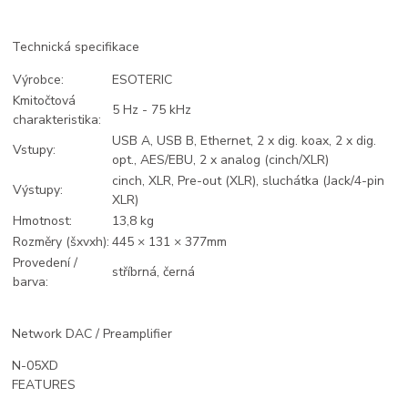
Technická specifikace
Výrobce:
ESOTERIC
Kmitočtová
5 Hz - 75 kHz
charakteristika:
USB A, USB B, Ethernet, 2 x dig. koax, 2 x dig.
Vstupy:
opt., AES/EBU, 2 x analog (cinch/XLR)
cinch, XLR, Pre-out (XLR), sluchátka (Jack/4-pin
Výstupy:
XLR)
Hmotnost:
13,8 kg
Rozměry (šxvxh):
445 × 131 × 377mm
Provedení /
stříbrná, černá
barva:
Network DAC / Preamplifier
N-05XD
FEATURES