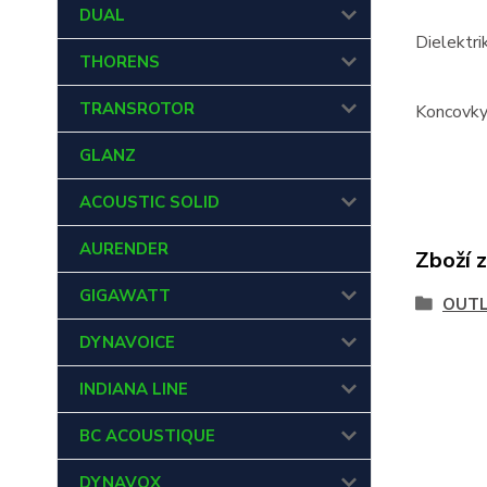
DUAL
Dielektri
THORENS
TRANSROTOR
Koncovky
GLANZ
ACOUSTIC SOLID
AURENDER
Zboží 
GIGAWATT
OUT
DYNAVOICE
INDIANA LINE
BC ACOUSTIQUE
DYNAVOX