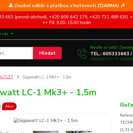
👤 Osobní odběr s platbou v hotovosti ZDARMA! 🎶
5 333 663 (pevná-obchod), +420 606 642 175, +420 731 488 630, +
++ Pá: 9.00-15.00 hodin
o vás
Nevíte si rady? Zavolej
Hledat
TEL.: 605333663 /
606642175 / 73148863
OUTLET
Gigawatt LC-1 Mk3+ - 1,5m
watt LC-1 Mk3+ - 1,5m
Refe
Akce
Refere
TECHNI
(1,31 