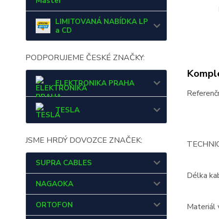
Master
LIMITOVANÁ NABÍDKA LP
a CD
PODPORUJEME ČESKÉ ZNAČKY:
Komple
ELEKTRONIKA PRAHA
Referenč
TESLA
JSME HRDÝ DOVOZCE ZNAČEK:
TECHNI
SUPRA CABLES
Délka ka
NAGAOKA
ORTOFON
Materiál 