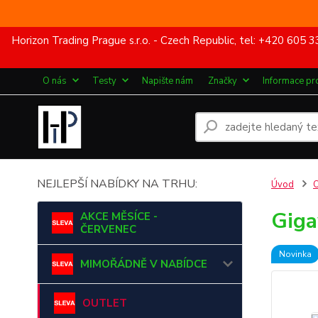
Horizon Trading Prague s.r.o. - Czech Republic, tel: +420 60
O nás
Testy
Napište nám
Značky
Informace pr
NEJLEPŠÍ NABÍDKY NA TRHU:
Úvod
Giga
AKCE MĚSÍCE -
ČERVENEC
Novinka
MIMOŘÁDNĚ V NABÍDCE
OUTLET