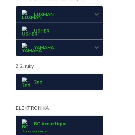
LUXMAN
USHER
YAMAHA
Z 2. ruky
2nd
ELEKTRONIKA
BC Acoustique