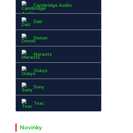
Cambridge Audio
Dali
Denon
Marantz
Onkyo
Sony
Teac
Novinky