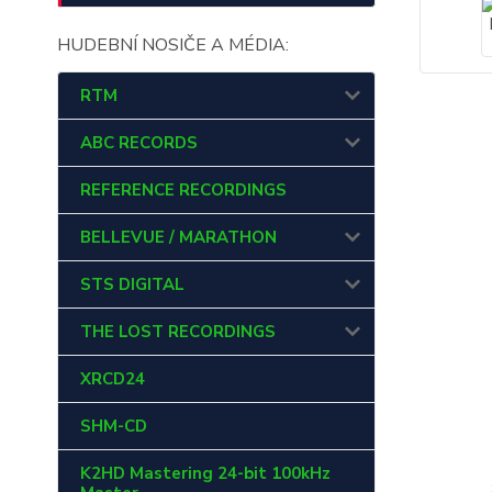
HUDEBNÍ NOSIČE A MÉDIA:
RTM
ABC RECORDS
REFERENCE RECORDINGS
BELLEVUE / MARATHON
STS DIGITAL
THE LOST RECORDINGS
XRCD24
SHM-CD
K2HD Mastering 24-bit 100kHz