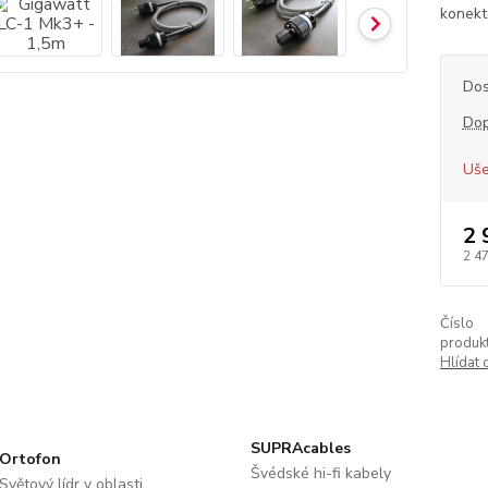
konekt
Dos
Dop
Uše
2 
2 4
Číslo
produkt
Hlídat 
SUPRAcables
Ortofon
Švédské hi-fi kabely
Světový lídr v oblasti