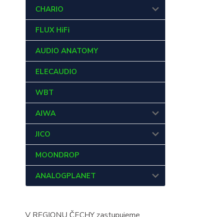
CHARIO
FLUX HiFi
AUDIO ANATOMY
ELECAUDIO
WBT
AIWA
JICO
MOONDROP
ANALOGPLANET
V REGIONU ČECHY zastupujeme