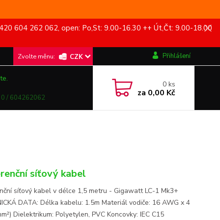
420 604 262 062, open: Po,St: 9.00-16.30 ++ Út,Čt: 9.00-18.00
Přihlášení
CZK
te.
0
ks
za
0,00 Kč
0 / 604262062
renční síťový kabel
nční síťový kabel v délce 1,5 metru - Gigawatt LC-1 Mk3+
CKÁ DATA: Délka kabelu: 1.5m Materiál vodiče: 16 AWG x 4
mm²) Dielektrikum: Polyetylen, PVC Koncovky: IEC C15