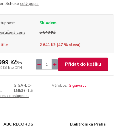
or, Schuko
celý popis
tupnost
Skladem
oručená cena
5 640 Kč
tříte
2 641 Kč (
47
% sleva)
999 Kč
/
ks
Přidat do košíku
79 Kč
bez DPH
GIGA-LC-
Výrobce:
Gigawatt
u:
1Mk3+-1.5
cenu / dostupnost
ABC RECORDS
Elektronika Praha