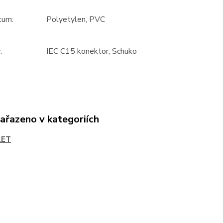
kum:
Polyetylen, PVC
:
IEC C15 konektor, Schuko
zařazeno v kategoriích
LET