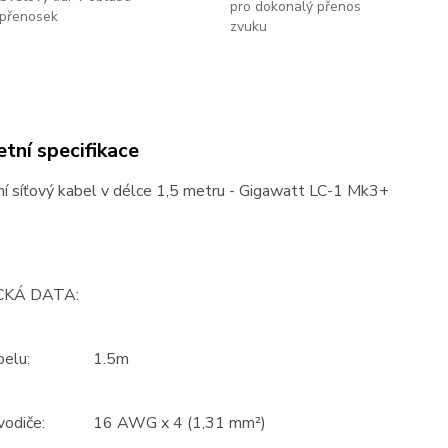
pro dokonalý přenos
přenosek
zvuku
tní specifikace
ní síťový kabel v délce 1,5 metru - Gigawatt LC-1 Mk3+
CKÁ DATA:
belu:
1.5m
vodiče:
16 AWG x 4 (1,31 mm²)