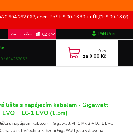
420 604 262 062, open: Po,St: 9.00-16.30 ++ Út,Čt: 9.00-18.00
Přihlášení
CZK
te.
0
ks
za
0,00 Kč
0 / 604262062
vá lišta s napájecím kabelem - Gigawatt
 EVO + LC-1 EVO (1,5m)
 lišta s napájecím kabelem - Gigawatt PF-1 Mk 2 + LC-1 EVO
 Cena za set Všechna zařízení GigaWatt jsou vybavena