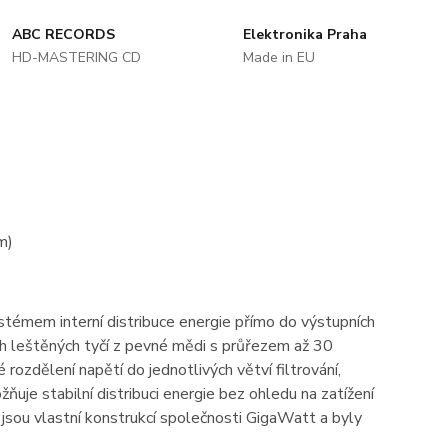
ABC RECORDS
Elektronika Praha
HD-MASTERING CD
Made in EU
m)
témem interní distribuce energie přímo do výstupních
ých leštěných tyčí z pevné mědi s průřezem až 30
rozdělení napětí do jednotlivých větví filtrování,
uje stabilní distribuci energie bez ohledu na zatížení
c jsou vlastní konstrukcí společnosti GigaWatt a byly