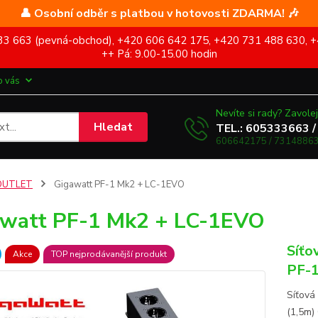
👤 Osobní odběr s platbou v hotovosti ZDARMA! 🎶
5 333 663 (pevná-obchod), +420 606 642 175, +420 731 488 630, +
++ Pá: 9.00-15.00 hodin
o vás
Nevíte si rady? Zavolej
Hledat
TEL.: 605333663 /
606642175 / 73148863
OUTLET
Gigawatt PF-1 Mk2 + LC-1EVO
watt PF-1 Mk2 + LC-1EVO
Síťo
Akce
TOP nejprodávanější produkt
PF-1
Síťová
(1,5m)