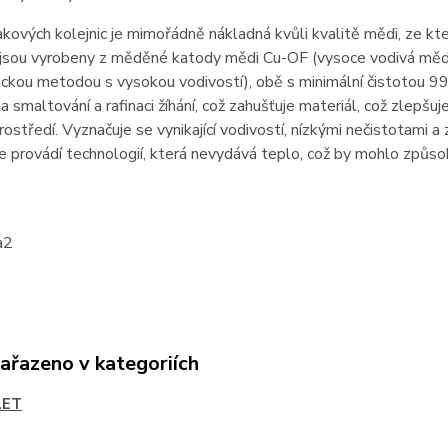
kových kolejnic je mimořádně nákladná kvůli kvalitě mědi, ze které
e jsou vyrobeny z měděné katody mědi Cu-OF (vysoce vodivá měď
ckou metodou s vysokou vodivostí), obě s minimální čistotou 99,
 smaltování a rafinaci žíhání, což zahušťuje materiál, což zlepšuje
rostředí. Vyznačuje se vynikající vodivostí, nízkými nečistotami 
se provádí technologií, která nevydává teplo, což by mohlo způsob
zařazeno v kategoriích
LET