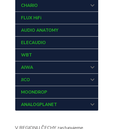
CHARIO
FLUX HiFi
AUDIO ANATOMY
ELECAUDIO
WBT
AIWA
JICO
MOONDROP
ANALOGPLANET
V REGIONU ČECHY zastupujeme