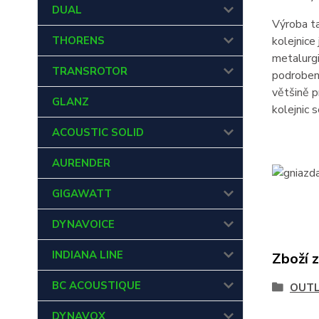
DUAL
Výroba ta
THORENS
kolejnic
metalurgi
TRANSROTOR
podrobena
většině p
GLANZ
kolejnic 
ACOUSTIC SOLID
AURENDER
GIGAWATT
DYNAVOICE
INDIANA LINE
Zboží 
BC ACOUSTIQUE
OUT
DYNAVOX