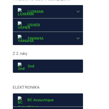
LUXMAN
USHER
YAMAHA
Z 2. ruky
2nd
ELEKTRONIKA
BC Acoustique