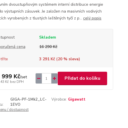
ivním dvoustupňovým systémem interní distribuce energie
do výstupních zásuvek. Je založen na masivních vodivých
cích vyrobených z tlustých leštěných tyčí z p...
celý popis
tupnost
Skladem
oručená cena
16 290 Kč
tříte
3 291 Kč (
20
% sleva)
 999 Kč
/
set
Přidat do košíku
743 Kč
bez DPH
GIGA-PF-1Mk2_LC-
Výrobce:
Gigawatt
u:
1EVO
cenu / dostupnost