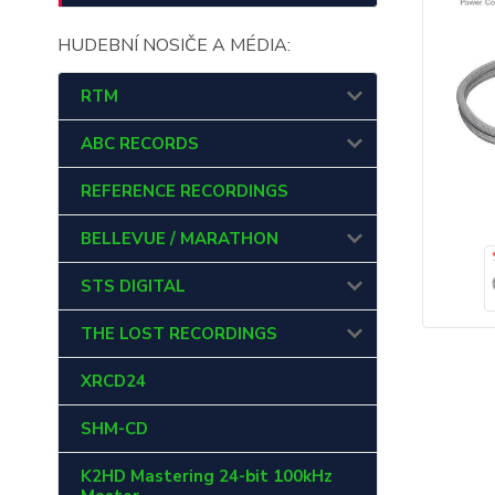
HUDEBNÍ NOSIČE A MÉDIA:
RTM
ABC RECORDS
REFERENCE RECORDINGS
BELLEVUE / MARATHON
STS DIGITAL
THE LOST RECORDINGS
XRCD24
SHM-CD
K2HD Mastering 24-bit 100kHz