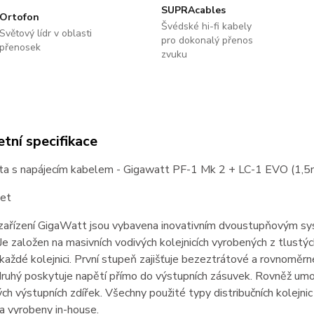
SUPRAcables
Ortofon
Švédské hi-fi kabely
Světový lídr v oblasti
pro dokonalý přenos
přenosek
zvuku
tní specifikace
išta s napájecím kabelem - Gigawatt PF-1 Mk 2 + LC-1 EVO (1,5
set
zařízení GigaWatt jsou vybavena inovativním dvoustupňovým sys
Je založen na masivních vodivých kolejnicích vyrobených z tlust
aždé kolejnici. První stupeň zajišťuje bezeztrátové a rovnoměrné 
ruhý poskytuje napětí přímo do výstupních zásuvek. Rovněž umožň
ých výstupních zdířek. Všechny použité typy distribučních kolejni
a vyrobeny in-house.