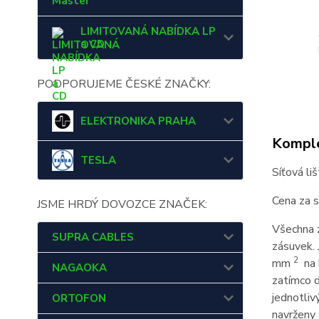
Master
LIMITOVANÁ NABÍDKA LP
a CD
PODPORUJEME ČESKÉ ZNAČKY:
ELEKTRONIKA PRAHA
Komple
TESLA
Síťová l
Cena za 
JSME HRDÝ DOVOZCE ZNAČEK:
Všechna 
SUPRA CABLES
zásuvek. 
2
mm
na k
NAGAOKA
zatímco d
jednotliv
ORTOFON
navrženy 