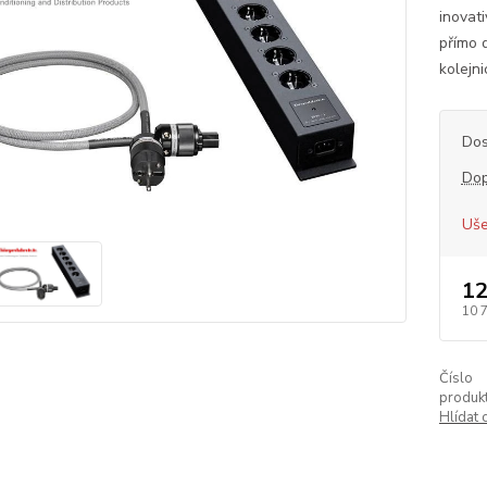
inovat
přímo 
kolejni
Dos
Dop
Uše
12
10 
Číslo
produkt
Hlídat 