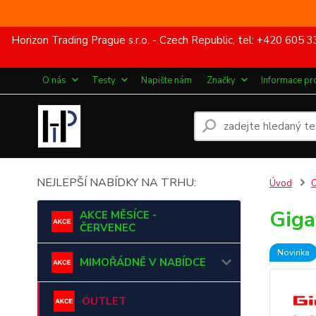
Horizon Trading Prague s.r.o. - Czech Republic, tel: +420 60
O nás
Testy
Napište nám
Značky
Informace pr
NEJLEPŠÍ NABÍDKY NA TRHU:
Úvod
Giga
AKCE MĚSÍCE -
ČERVENEC
Novinka
MIMOŘÁDNĚ V NABÍDCE
OUTLET