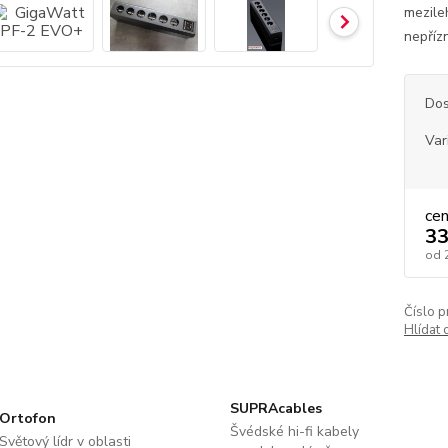
mezile
nepřízn
Dos
Var
ce
33
od
Číslo p
Hlídat 
SUPRAcables
Ortofon
Švédské hi-fi kabely
Světový lídr v oblasti