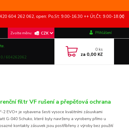
420 604 262 062, open: Po,St: 9.00-16.30 ++ Út,Čt: 9.00-18.00
Přihlášení
CZK
te.
0
ks
za
0,00 Kč
0 / 604262062
renční filtr VF rušení a přepěťová ochrana
PF-2 EVO+ je vybavena šesti vysoce kvalitními zásuvkami
tt G-040 Schuko, které byly navrženy a vyrobeny přímo u
osazné kontakty zásuvek jsou postříbřeny z výroby bez použití