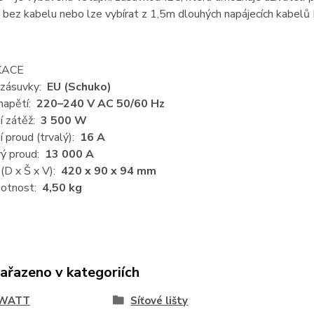
 bez kabelu nebo lze vybírat z 1,5m dlouhých napájecích kabel
KACE
 zásuvky:
EU (Schuko)
 napětí:
220–240 V AC 50/60 Hz
í zátěž:
3 500 W
 proud (trvalý):
16 A
ý proud:
13 000 A
(D x Š x V):
420 x 90 x 94 mm
motnost:
4,50 kg
zařazeno v kategoriích
AWATT
Síťové lišty