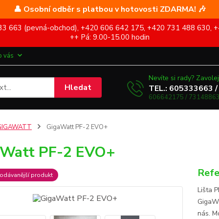
👤 Osobní odběr s platbou v hotovosti ZDARMA! 🎶
5 333 663 (pevná-obchod), +420 606 642 175, +420 731 488 630, +
++ Pá: 9.00-15.00 hodin
o vás
Nevíte si rady? Zavolej
Hledat
TEL.: 605333663 /
606642175 / 73148863
GIGAWATT
GigaWatt PF-2 EVO+
aWatt PF-2 EVO+
Refe
odávanější produkt
Lišta 
GigaWa
nás. M