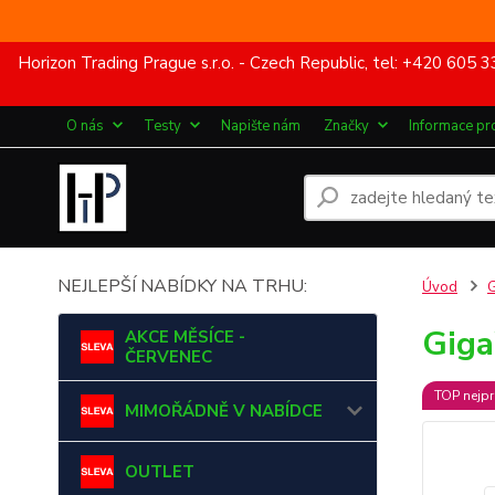
Horizon Trading Prague s.r.o. - Czech Republic, tel: +420 60
O nás
Testy
Napište nám
Značky
Informace pr
NEJLEPŠÍ NABÍDKY NA TRHU:
Úvod
Gig
AKCE MĚSÍCE -
ČERVENEC
TOP nejpr
MIMOŘÁDNĚ V NABÍDCE
OUTLET