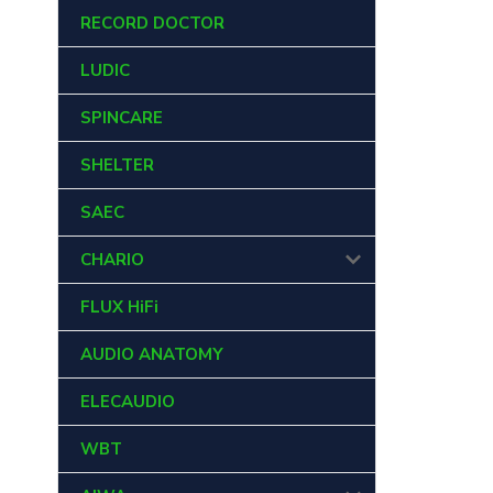
RECORD DOCTOR
LUDIC
SPINCARE
SHELTER
SAEC
CHARIO
FLUX HiFi
AUDIO ANATOMY
ELECAUDIO
WBT