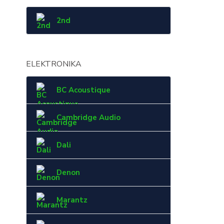
2nd
ELEKTRONIKA
BC Acoustique
Cambridge Audio
Dali
Denon
Marantz