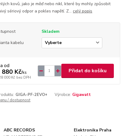
hlých kovů, jako je měď nebo nikl, které by mohly způsobit
ivý sériový odpor a pokles napětí. Z...
celý popis
tupnost
Skladem
ianta kabelu
na od
Přidat do košíku
 880 Kč
/
ks
28 000 Kč
bez DPH
roduktu:
GIGA-PF-2EVO+
Výrobce:
Gigawatt
cenu / dostupnost
ABC RECORDS
Elektronika Praha