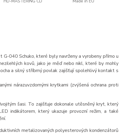
HD-MASTERING CD
Made in EU
t G-040 Schuko, které byly navrženy a vyrobeny přímo u
ezilehlých kovů, jako je měď nebo nikl, které by mohly
cha a silný stříbrný povlak zajišťují spolehlivý kontakt s
nými nárazuvzdornými krytkami (zvýšená ochrana proti
jitým šasi. To zajišťuje dokonale utěsněný kryt, který
LED indikátorem, který ukazuje provozní režim, a také
ní.
oinduktivních metalizovaných polyesterových kondenzátorů