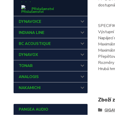
dostupná
Příslušenství
DYNAVOICE
SPECIFI
Výstupní
INDIANA LINE
Napájecí
BC ACOUSTIQUE
Maximáln
Maximální
DYNAVOX
Přepěťov
Rozměry 
TONAR
Hrubá h
ANALOGIS
NAKAMICHI
Zboží 
PANGEA AUDIO
GIG