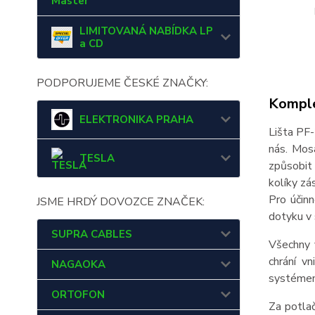
Master
LIMITOVANÁ NABÍDKA LP
a CD
PODPORUJEME ČESKÉ ZNAČKY:
Komple
ELEKTRONIKA PRAHA
Lišta PF
nás. Mos
TESLA
způsobit 
kolíky zá
Pro účin
JSME HRDÝ DOVOZCE ZNAČEK:
dotyku v
SUPRA CABLES
Všechny 
chrání v
NAGAOKA
systémem,
ORTOFON
Za potlač