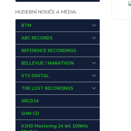
HUDEBNÍ NOSIČE A MÉDIA:
RTM
ABC RECORDS
REFERENCE RECORDINGS
BELLEVUE / MARATHON
STS DIGITAL
THE LOST RECORDINGS
XRCD24
SHM-CD
K2HD Mastering 24-bit 100kHz