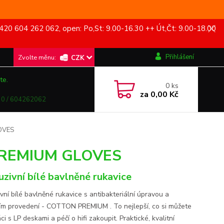
420 604 262 062, open: Po,St: 9.00-16.30 ++ Út,Čt: 9.00-18.00
Přihlášení
CZK
te.
0
ks
za
0,00 Kč
0 / 604262062
OVES
PREMIUM GLOVES
uzivní bílé bavlněné rukavice
vní bílé bavlněné rukavice s antibakteriální úpravou a
ním provedení - COTTON PREMIUM . To nejlepší, co si můžete
ci s LP deskami a péčí o hifi zakoupit. Praktické, kvalitní