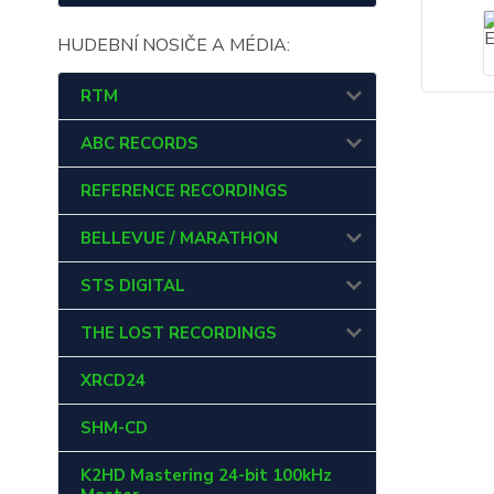
HUDEBNÍ NOSIČE A MÉDIA:
RTM
ABC RECORDS
REFERENCE RECORDINGS
BELLEVUE / MARATHON
STS DIGITAL
THE LOST RECORDINGS
XRCD24
SHM-CD
K2HD Mastering 24-bit 100kHz