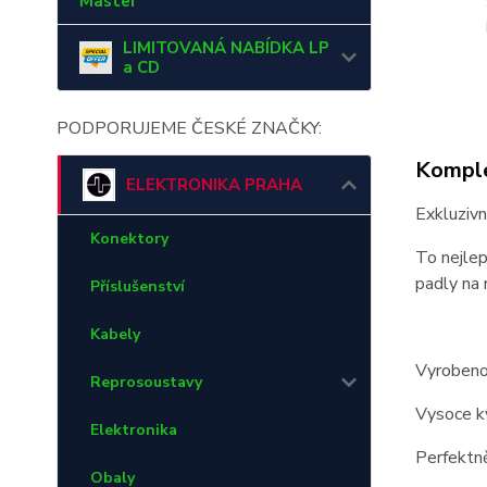
Master
LIMITOVANÁ NABÍDKA LP
a CD
PODPORUJEME ČESKÉ ZNAČKY:
Komple
ELEKTRONIKA PRAHA
Exkluzivn
Konektory
To nejlep
padly na 
Příslušenství
Kabely
Vyrobeno
Reprosoustavy
Vysoce kv
Elektronika
Perfektn
Obaly