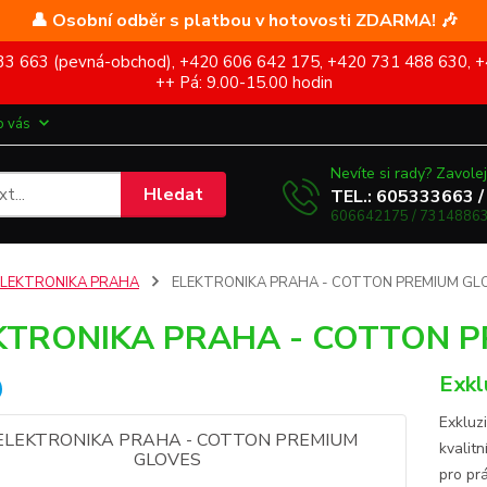
👤 Osobní odběr s platbou v hotovosti ZDARMA! 🎶
5 333 663 (pevná-obchod), +420 606 642 175, +420 731 488 630, +
++ Pá: 9.00-15.00 hodin
o vás
Nevíte si rady? Zavolej
Hledat
TEL.: 605333663 /
606642175 / 73148863
ELEKTRONIKA PRAHA
ELEKTRONIKA PRAHA - COTTON PREMIUM GL
KTRONIKA PRAHA - COTTON 
Exkl
Exkluzi
kvalit
pro prá