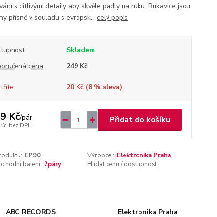
ání s citlivými detaily aby skvěle padly na ruku. Rukavice jsou
ny přísně v souladu s evropsk...
celý popis
tupnost
Skladem
oručená cena
249 Kč
tříte
20 Kč (
8
% sleva)
9 Kč
/
pár
Přidat do košíku
 Kč
bez DPH
roduktu:
EP90
Výrobce::
Elektronika Praha
chodní balení:
2páry
Hlídat cenu / dostupnost
ABC RECORDS
Elektronika Praha