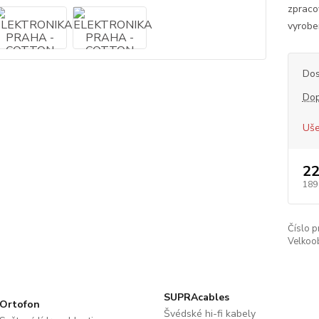
zpracov
vyrobe
Dos
Dop
Uše
22
189
Číslo p
Velkoob
SUPRAcables
Ortofon
Švédské hi-fi kabely