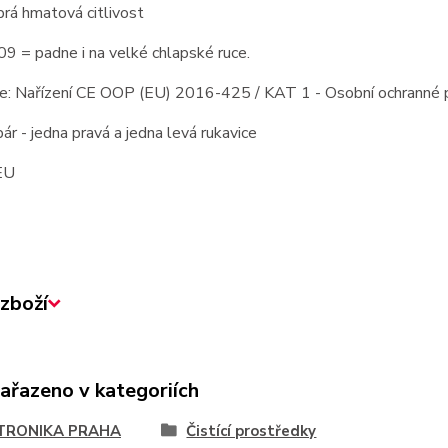
rá hmatová citlivost
09 = padne i na velké chlapské ruce.
ace: Nařízení CE OOP (EU) 2016-425 / KAT 1 - Osobní ochranné 
pár - jedna pravá a jedna levá rukavice
EU
zboží
zařazeno v kategoriích
TRONIKA PRAHA
Čistící prostředky