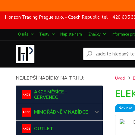
Horizon Trading Prague s.r.o. - Czech Republic, tel: +420 60
O nás
Testy
Napište nám
Značky
Informace pr
NEJLEPŠÍ NABÍDKY NA TRHU:
Úvod
ELE
AKCE MĚSÍCE -
ČERVENEC
Novinka
MIMOŘÁDNĚ V NABÍDCE
OUTLET