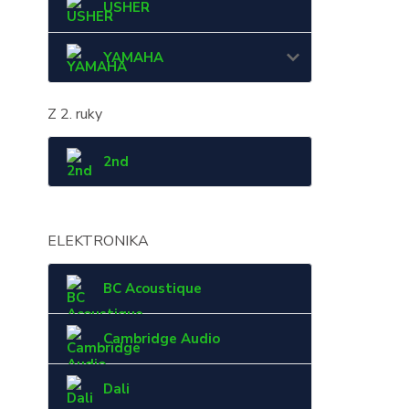
USHER
YAMAHA
Z 2. ruky
2nd
ELEKTRONIKA
BC Acoustique
Cambridge Audio
Dali