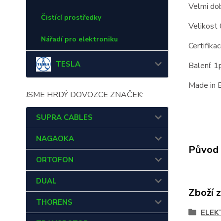
Velmi dob
Čistící prostředky
Velikost 
Nářadí pro elektroniku
Certifik
TESLA
Balení: 1
Made in 
JSME HRDÝ DOVOZCE ZNAČEK:
SUPRA CABLES
NAGAOKA
Původ 
ORTOFON
DUAL
Zboží 
THORENS
ELEK