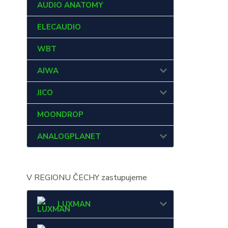
AUDIO ANATOMY
ELECAUDIO
WBT
AIWA
JICO
MOONDROP
ANALOGPLANET
V REGIONU ČECHY zastupujeme
LUXMAN