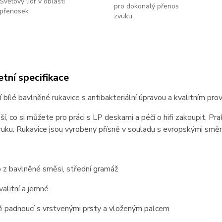
Světový lídr v oblasti
pro dokonalý přenos
přenosek
zvuku
tní specifikace
í bílé bavlněné rukavice s antibakteriální úpravou a kvalitním
ší, co si můžete pro práci s LP deskami a péčí o hifi zakoupit. Prak
ruku. Rukavice jsou vyrobeny přísně v souladu s evropskými směr
 z bavlněné směsi, střední gramáž
alitní a jemné
ě padnoucí s vrstvenými prsty a vloženým palcem