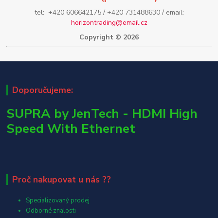
tel: +420 606642175 / +420 731488630 / email:
horizontrading@email.cz
Copyright © 2026
Doporučujeme:
SUPRA by JenTech - HDMI High
Speed With Ethernet
Proč nakupovat u nás ??
Specializovaný prodej
Odborné znalosti