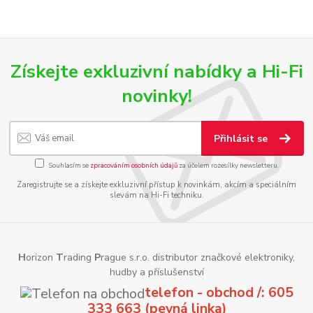
Získejte exkluzivní nabídky a Hi-Fi
novinky!
Přihlásit se
Souhlasím se
zpracováním osobních údajů
za účelem rozesílky newsletteru.
Zaregistrujte se a získejte exkluzivní přístup k novinkám, akcím a speciálním
slevám na Hi-Fi techniku.
H
orizon
T
rading
P
rague s.r.o. distributor značkové elektroniky,
hudby a příslušenství
telefon - obchod /: 605
333 663 (pevná linka)