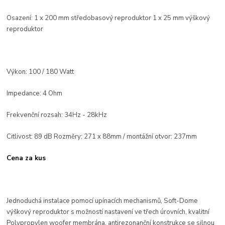
Osazení: 1 x 200 mm středobasový reproduktor 1 x 25 mm výškový
reproduktor
Výkon: 100 / 180 Watt
Impedance: 4 Ohm
Frekvenční rozsah: 34Hz - 28kHz
Citlivost: 89 dB Rozměry: 271 x 88mm / montážní otvor: 237mm
Cena za kus
Jednoduchá instalace pomocí upínacích mechanismů, Soft-Dome
výškový reproduktor s možností nastavení ve třech úrovních, kvalitní
Polypropylen woofer membrána, antirezonanční konstrukce se silnou