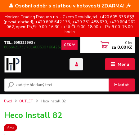
👤 Osobní odběr s platbou v hotovosti ZDARMA! 🎶
Horizon Trading Prague s.r.o. - Czech Republic, tel: +420 605 333 663
(pevná-obchod), +420 606 642 175, +420 731 488 630, +420 604 262
062, open: Po,St: 9.00-16.30 ++ Út,Čt: 9.00-18.00 ++ Pá: 9.00-15.00
hodin
0
ks
TEL.: 605333663 /
CZK
za
0,00 Kč
606642175 / 731488630 / 604262062
Menu
Hledat
Úvod
OUTLET
Heco Install 82
Heco Install 82
Akce