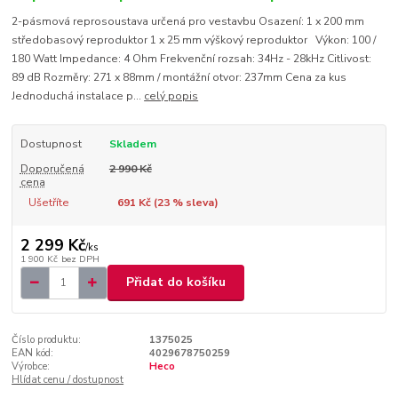
2-pásmová reprosoustava určená pro vestavbu Osazení: 1 x 200 mm
středobasový reproduktor 1 x 25 mm výškový reproduktor Výkon: 100 /
180 Watt Impedance: 4 Ohm Frekvenční rozsah: 34Hz - 28kHz Citlivost:
89 dB Rozměry: 271 x 88mm / montážní otvor: 237mm Cena za kus
Jednoduchá instalace p...
celý popis
Dostupnost
Skladem
Doporučená
2 990 Kč
cena
Ušetříte
691 Kč (
23
% sleva)
2 299 Kč
/
ks
1 900 Kč
bez DPH
Přidat do košíku
Číslo produktu:
1375025
EAN kód:
4029678750259
Výrobce:
Heco
Hlídat cenu / dostupnost