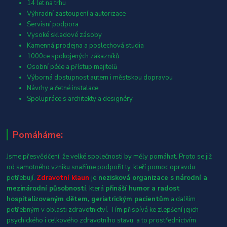
14 let na trhu
Výhradní zastoupení a autorizace
Servisní podpora
Vysoké skladové zásoby
Kamenná prodejna a poslechová studia
1000ce spokojených zákazníků
Osobní péče a přístup majitelů
Výborná dostupnost autem i městskou dopravou
Návrhy a četné instalace
Spolupráce s architekty a designéry
Pomáháme:
Jsme přesvědčení, že velké společnosti by měly pomáhat. Proto se již
od samotného vzniku snažíme podpořit ty, kteří pomoc opravdu
potřebují.
Zdravotní klaun
je
nezisková organizace s národní a
mezinárodní působností
, která
přináší humor a radost
hospitalizovaným dětem, geriatrickým pacientům
a dalším
potřebným v oblasti zdravotnictví. Tím přispívá ke zlepšení jejich
psychického i celkového zdravotního stavu, a to prostřednictvím