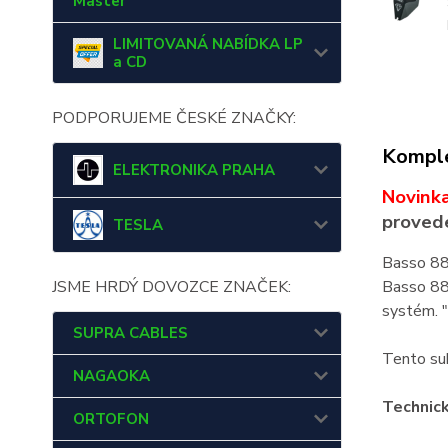
Master
LIMITOVANÁ NABÍDKA LP
a CD
PODPORUJEME ČESKÉ ZNAČKY:
Komple
ELEKTRONIKA PRAHA
Novink
provede
TESLA
Basso 880
JSME HRDÝ DOVOZCE ZNAČEK:
Basso 880
systém. 
SUPRA CABLES
Tento sub
NAGAOKA
Technick
ORTOFON