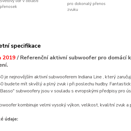
Světový lídr v oblasti
pro dokonalý přenos
přenosek
zvuku
tní specifikace
a 2019
/ Referenční aktivní subwoofer pro domácí
ní.
 je nejnovějším aktivní subwooferem Indiana Line , který zaručuje
 budete mít skvělý a plný zvuk i při poslechu hudby. Fantastic
"Basso" subwoofery jsou v souladu s evropskými předpisy pro ú
woofer kombinuje velmi vysoký výkon, velikost, kvalitní zvuk a
é údaje: