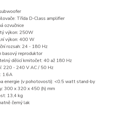
í subwoofer
ilovače: Třída D-Class amplifier
ná ozvučnice
itý výkon: 250W
lní výkon: 400 W
ční rozsah: 24 - 180 Hz
 basový reproduktor
telný dělicí kmitočet: 40 až 180 Hz
ní: 220 - 240 V AC / 50 Hz
a: 1.6A
a energie (v pohotovosti): <0.5 watt stand-by
y: 300 x 320 x 450 (h) mm
st: 13,4 kg
matně černý lak