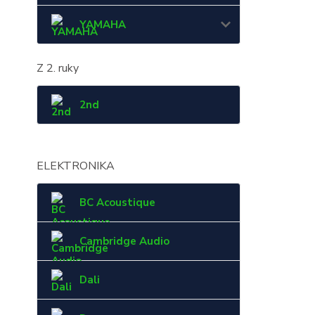
YAMAHA
Z 2. ruky
2nd
ELEKTRONIKA
BC Acoustique
Cambridge Audio
Dali