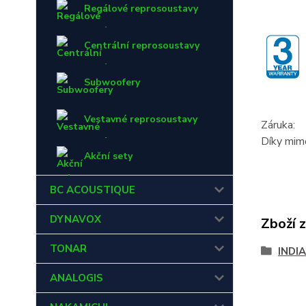
Regálové reprosoustavy
Centrální reprosoustavy
Subwoofery
Vestavné reprosoustavy
Záruka:
Díky mimo
Akční sety
BC ACOUSTIQUE
DYNAVOX
Zboží 
TONAR
INDI
ANALOGIS