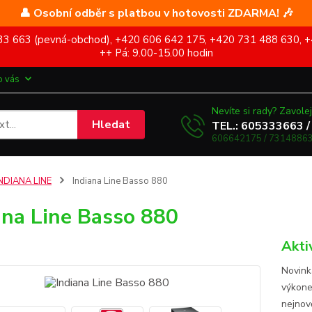
👤 Osobní odběr s platbou v hotovosti ZDARMA! 🎶
5 333 663 (pevná-obchod), +420 606 642 175, +420 731 488 630, +
++ Pá: 9.00-15.00 hodin
o vás
Nevíte si rady? Zavolej
Hledat
TEL.: 605333663 /
606642175 / 73148863
NDIANA LINE
Indiana Line Basso 880
ana Line Basso 880
Akti
Novink
výkone
nejnov