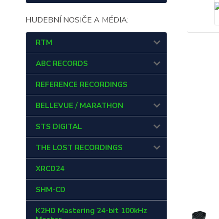
HUDEBNÍ NOSIČE A MÉDIA:
RTM
ABC RECORDS
REFERENCE RECORDINGS
BELLEVUE / MARATHON
STS DIGITAL
THE LOST RECORDINGS
XRCD24
SHM-CD
K2HD Mastering 24-bit 100kHz