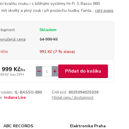
ící kvalitu zvuku i s běžnými systémy Hi-Fi. S Basso 880
mít skvělý a plný zvuk i při poslechu hudby. Fanta...
celý popis
tupnost
Skladem
oručená cena
14 990 Kč
tříte
991 Kč (
7
% sleva)
 999 Kč
/
ks
Přidat do košíku
569 Kč
bez DPH
roduktu:
IL-BASSO-880
EAN kód:
8025094025038
e:
Indiana Line
Hlídat cenu / dostupnost
ABC RECORDS
Elektronika Praha