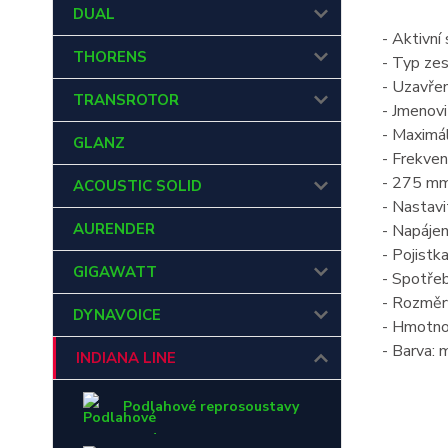
DUAL
- Aktivn
THORENS
- Typ zes
- Uzavře
TRANSROTOR
- Jmenov
- Maximá
GLANZ
- Frekven
- 275 mm
ACOUSTIC SOLID
- Nastavi
AURENDER
- Napáje
- Pojistk
GIGAWATT
- Spotřeb
- Rozměr
DYNAVOICE
- Hmotno
- Barva: 
INDIANA LINE
Podlahové reprosoustavy