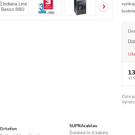
vynikaj
budete 
Dos
Dop
Uše
13
11 
Číslo p
Výrobc
SUPRAcables
Ortofon
Švédské hi-fi kabely