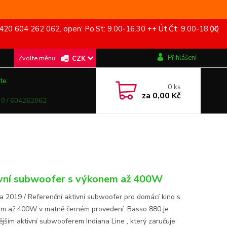
420 604 262 062, open: Po,St: 9.00-16.30 ++ Út,Čt: 9.00-18.00
Přihlášení
CZK
te.
0
ks
za
0,00 Kč
0 / 604262062
vní subwoofer s výkonem až 400W
a 2019 / Referenční aktivní subwoofer pro domácí kino s
m až 400W v matně černém provedení. Basso 880 je
ějším aktivní subwooferem Indiana Line , který zaručuje