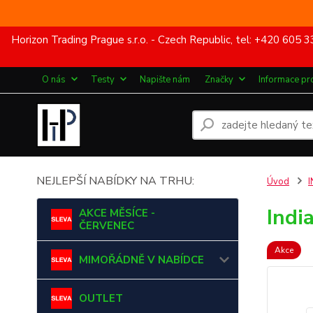
Horizon Trading Prague s.r.o. - Czech Republic, tel: +420 60
O nás
Testy
Napište nám
Značky
Informace pr
NEJLEPŠÍ NABÍDKY NA TRHU:
Úvod
I
Indi
AKCE MĚSÍCE -
ČERVENEC
Akce
MIMOŘÁDNĚ V NABÍDCE
OUTLET