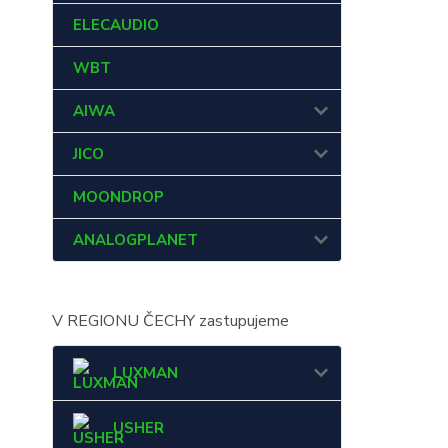
ELECAUDIO
WBT
AIWA
JICO
MOONDROP
ANALOGPLANET
V REGIONU ČECHY zastupujeme
LUXMAN
USHER