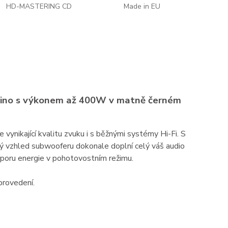
HD-MASTERING CD
Made in EU
 kino s výkonem až 400W v matně černém
 vynikající kvalitu zvuku i s běžnými systémy Hi-Fi. S
ký vzhled subwooferu dokonale doplní celý váš audio
sporu energie v pohotovostním režimu.
 provedení.