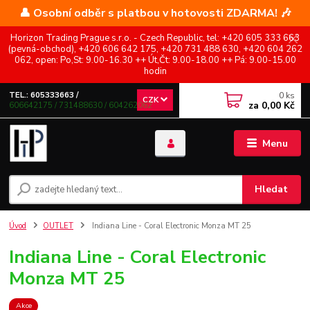
👤 Osobní odběr s platbou v hotovosti ZDARMA! 🎶
Horizon Trading Prague s.r.o. - Czech Republic, tel: +420 605 333 663
(pevná-obchod), +420 606 642 175, +420 731 488 630, +420 604 262
062, open: Po,St: 9.00-16.30 ++ Út,Čt: 9.00-18.00 ++ Pá: 9.00-15.00
hodin
0
ks
TEL.: 605333663 /
CZK
za
0,00 Kč
606642175 / 731488630 / 604262062
Menu
Hledat
Úvod
OUTLET
Indiana Line - Coral Electronic Monza MT 25
Indiana Line - Coral Electronic
Monza MT 25
Akce