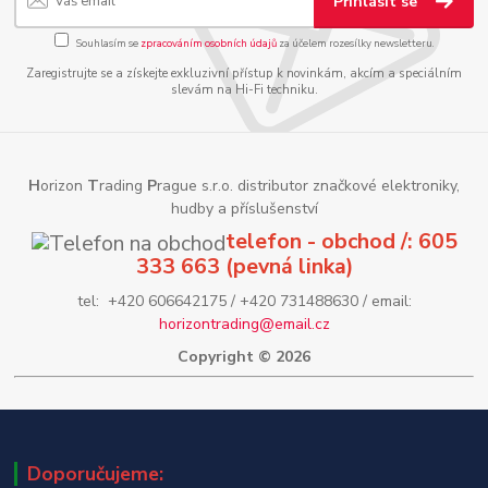
Přihlásit se
Souhlasím se
zpracováním osobních údajů
za účelem rozesílky newsletteru.
Zaregistrujte se a získejte exkluzivní přístup k novinkám, akcím a speciálním
slevám na Hi-Fi techniku.
H
orizon
T
rading
P
rague s.r.o. distributor značkové elektroniky,
hudby a příslušenství
telefon - obchod /: 605
333 663 (pevná linka)
tel: +420 606642175 / +420 731488630 / email:
horizontrading@email.cz
Copyright © 2026
Doporučujeme: