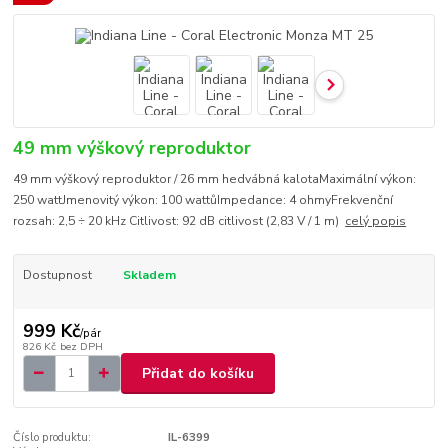
49 mm výškový reproduktor
49 mm výškový reproduktor / 26 mm hedvábná kalotaMaximální výkon:
250 wattJmenovitý výkon: 100 wattůImpedance: 4 ohmyFrekvenční
rozsah: 2,5 ÷ 20 kHz Citlivost: 92 dB citlivost (2,83 V / 1 m)
celý popis
Dostupnost
Skladem
999 Kč
/
pár
826 Kč
bez DPH
Přidat do košíku
Číslo produktu:
IL-6399