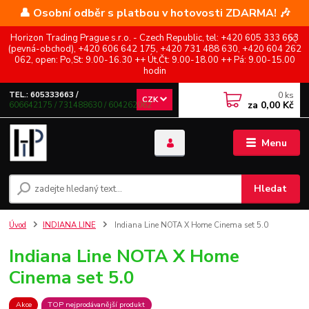
👤 Osobní odběr s platbou v hotovosti ZDARMA! 🎶
Horizon Trading Prague s.r.o. - Czech Republic, tel: +420 605 333 663
(pevná-obchod), +420 606 642 175, +420 731 488 630, +420 604 262
062, open: Po,St: 9.00-16.30 ++ Út,Čt: 9.00-18.00 ++ Pá: 9.00-15.00
hodin
0
ks
TEL.: 605333663 /
CZK
za
0,00 Kč
606642175 / 731488630 / 604262062
Menu
Hledat
Úvod
INDIANA LINE
Indiana Line NOTA X Home Cinema set 5.0
Indiana Line NOTA X Home
Cinema set 5.0
Akce
TOP nejprodávanější produkt