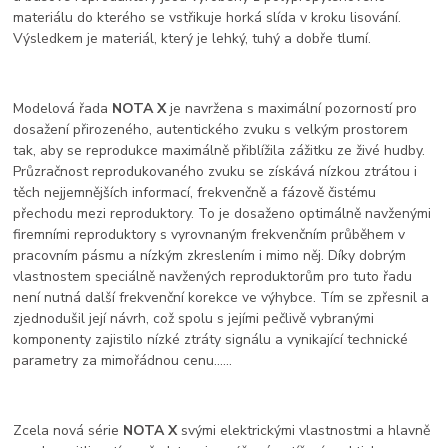
materiálu do kterého se vstřikuje horká slída v kroku lisování.
Výsledkem je materiál, který je lehký, tuhý a dobře tlumí.
Modelová řada
NOTA X
je navržena s maximální pozorností pro
dosažení přirozeného, autentického zvuku s velkým prostorem
tak, aby se reprodukce maximálně přiblížila zážitku ze živé hudby.
Průzračnost reprodukovaného zvuku se získává nízkou ztrátou i
těch nejjemnějších informací, frekvenčně a fázově čistému
přechodu mezi reproduktory. To je dosaženo optimálně navženými
firemními reproduktory s vyrovnaným frekvenčním průběhem v
pracovním pásmu a nízkým zkreslením i mimo něj. Díky dobrým
vlastnostem speciálně navžených reproduktorům pro tuto řadu
není nutná další frekvenční korekce ve výhybce. Tím se zpřesnil a
zjednodušil její návrh, což spolu s jejími pečlivě vybranými
komponenty zajistilo nízké ztráty signálu a vynikající technické
parametry za mimořádnou cenu......
Zcela nová série
NOTA X
svými elektrickými vlastnostmi a hlavně