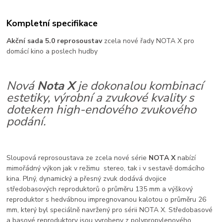
Kompletní specifikace
Akční sada 5.0 reprosoustav
zcela nové řady NOTA X pro
domácí kino a poslech hudby
Nová
Nota X
je dokonalou kombinací
estetiky, výrobní a zvukové kvality s
dotekem high-endového zvukového
podání.
Sloupová reprosoustava ze zcela nové série
NOTA X
nabízí
mimořádný výkon jak v režimu stereo, tak i v sestavě domácího
kina. Plný, dynamický a přesný zvuk dodává dvojice
středobasových reproduktorů o průměru 135 mm a výškový
reproduktor s hedvábnou impregnovanou kalotou o průměru 26
mm, který byl speciálně navržený pro sérii NOTA X. Středobasové
a basové reproduktory jsou vyrobeny z polypropylenového