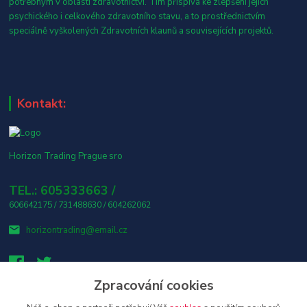
potřebným v oblasti zdravotnictví. Tím přispívá ke zlepšení jejich
psychického i celkového zdravotního stavu, a to prostřednictvím
speciálně vyškolených Zdravotních klaunů a souvisejících projektů.
Kontakt:
Horizon Trading Prague sro
TEL.: 605333663 /
606642175 / 731488630 / 604262062
horizontrading@email.cz
Zpracování cookies