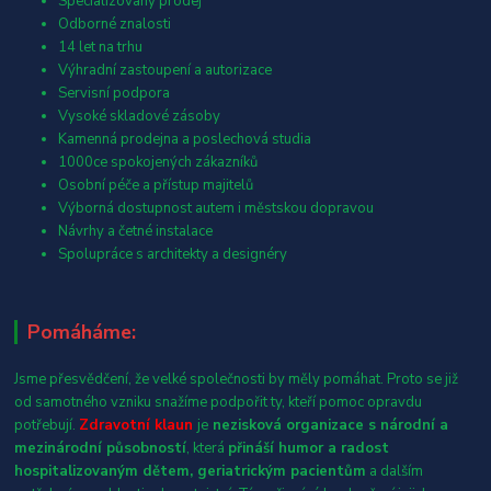
Specializovaný prodej
Odborné znalosti
14 let na trhu
Výhradní zastoupení a autorizace
Servisní podpora
Vysoké skladové zásoby
Kamenná prodejna a poslechová studia
1000ce spokojených zákazníků
Osobní péče a přístup majitelů
Výborná dostupnost autem i městskou dopravou
Návrhy a četné instalace
Spolupráce s architekty a designéry
Pomáháme:
Jsme přesvědčení, že velké společnosti by měly pomáhat. Proto se již
od samotného vzniku snažíme podpořit ty, kteří pomoc opravdu
potřebují.
Zdravotní klaun
je
nezisková organizace s národní a
mezinárodní působností
, která
přináší humor a radost
hospitalizovaným dětem, geriatrickým pacientům
a dalším