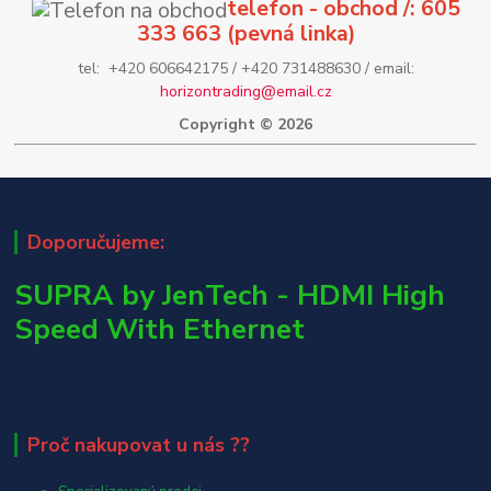
telefon - obchod /: 605
333 663 (pevná linka)
tel: +420 606642175 / +420 731488630 / email:
horizontrading@email.cz
Copyright © 2026
Doporučujeme:
SUPRA by JenTech - HDMI High
Speed With Ethernet
Proč nakupovat u nás ??