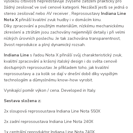
vysokou citlivostí nepředstavuje zvýšené zatížení prakticky pro
žádný zesilovač ve své cenové kategorii. Nezáleží jestli se jedná o
stereo zesilovač nebo AV receiver , Reprosoustavy
Indiana Line
Nota X
přináší kvalitní zvuk hudby i v domácím kinu.
Díky zpracování a použitým materiálům, nízkému mechanickému
zkreslení a ztrátám jsou zachovány nejjemnější detaily i při velmi
nízkých úrovních poslechu. Je tak zachována transparentnost,
živost reprodukce a plný dynamický rozsah.
Indiana Line
s řadou Nota X přináší svůj charakteristický zvuk,
kvalitní zpracování a krásný italský design i do světa cenově
dostupných reprosoustav. Je příkladem toho, jak kvalitní
reprosoustavy a za kolik se dají v dnešní době díky vyspělým
technologiím a důmyslnému know-how vyrobit.
Vynikající poměr výkon / cena. Developed in Italy.
Sestava složena z:
2x sloupová reprosoustava Indiana Line Nota 550X
2x zadní reprosoustava Indiana Line Nota 240X
1x centrální reproduktor Indiana Line Nota 740X