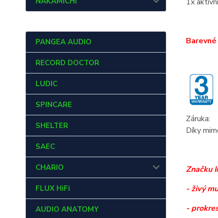
NAKAMICHI
1x aktiv
Barevné 
PANGEA AUDIO
RECORD DOCTOR
LUDIC
SPINCARE
Záruka:
SHELTER
Díky mimo
SAEC
CHARIO
Značku I
FLUX HiFi
- živý m
- prokres
AUDIO ANATOMY