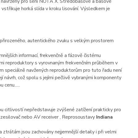
 navržený pro sérii NOTA X. Středobasové a basové
střikuje horká slída v kroku lisování. Výsledkem je
 přirozeného, autentického zvuku s velkým prostorem
mnějších informací, frekvenčně a fázově čistému
ími reproduktory s vyrovnaným frekvenčním průběhem v
m speciálně navžených reproduktorům pro tuto řadu není
ejí návrh, což spolu s jejími pečlivě vybranými komponenty
cenu......
 citlivostí nepředstavuje zvýšené zatížení prakticky pro
eo zesilovač nebo AV receiver , Reprosoustavy
Indiana
ztrátám jsou zachovány nejjemnější detaily i při velmi