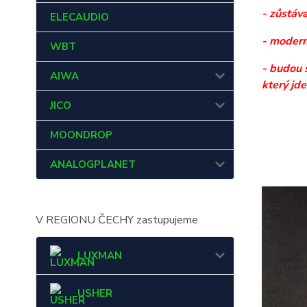
- zůstáv
ELECAUDIO
- modern
WBT
- budou 
AIWA
který jde
JICO
MOONDROP
ANALOGPLANET
V REGIONU ČECHY zastupujeme
LUXMAN
USHER