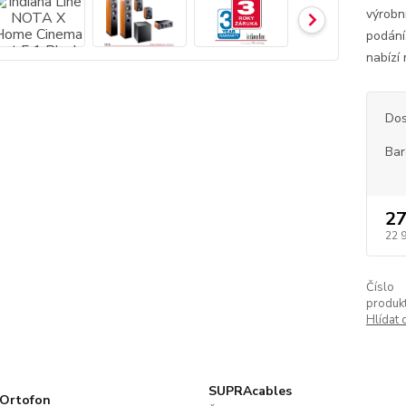
výrobn
podání
nabízí
Dos
Bar
27
22 
Číslo
produkt
Hlídat 
SUPRAcables
Ortofon