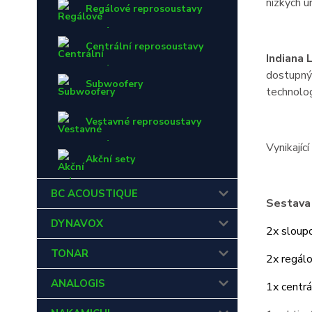
nízkých ú
Regálové reprosoustavy
Centrální reprosoustavy
Indiana 
dostupnýc
Subwoofery
technolo
Vestavné reprosoustavy
Vynikajíc
Akční sety
BC ACOUSTIQUE
Sestava 
DYNAVOX
2x sloup
TONAR
2x regál
ANALOGIS
1x centr