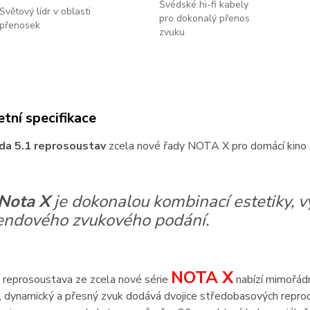
Švédské hi-fi kabely
Světový lídr v oblasti
pro dokonalý přenos
přenosek
zvuku
tní specifikace
da 5.1 reprosoustav
zcela nové řady NOTA X pro domácí kino 
Nota X
je dokonalou kombinací estetiky, v
endového zvukového podání.
NOTA X
 reprosoustava ze zcela nové série
nabízí mimořádn
ný, dynamický a přesný zvuk dodává dvojice středobasových rep