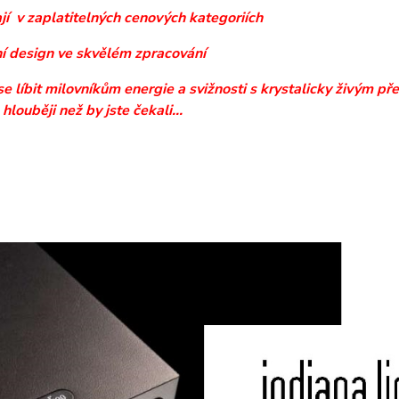
ají v zaplatitelných cenových kategoriích
í design ve skvělém zpracování
se líbit milovníkům energie a svižnosti s krystalicky živým
 hlouběji než by jste čekali...