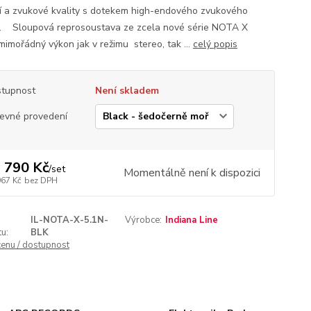
í a zvukové kvality s dotekem high-endového zvukového
. Sloupová reprosoustava ze zcela nové série NOTA X
 mimořádný výkon jak v režimu stereo, tak ...
celý popis
tupnost
Není skladem
evné provedení
 790 Kč
/
set
Momentálně není k dispozici
967 Kč
bez DPH
IL-NOTA-X-5.1N-
Výrobce:
Indiana Line
u:
BLK
cenu / dostupnost