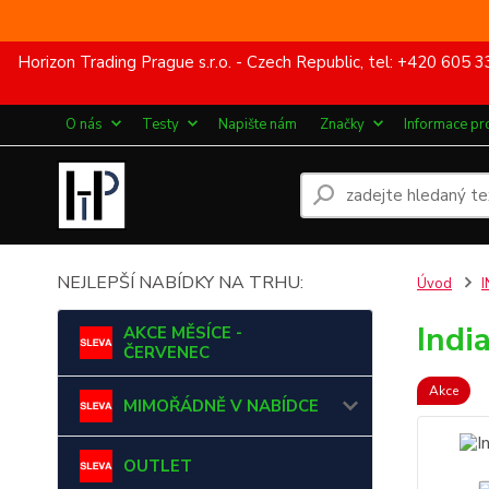
Horizon Trading Prague s.r.o. - Czech Republic, tel: +420 60
O nás
Testy
Napište nám
Značky
Informace pr
NEJLEPŠÍ NABÍDKY NA TRHU:
Úvod
I
Indi
AKCE MĚSÍCE -
ČERVENEC
Akce
MIMOŘÁDNĚ V NABÍDCE
OUTLET