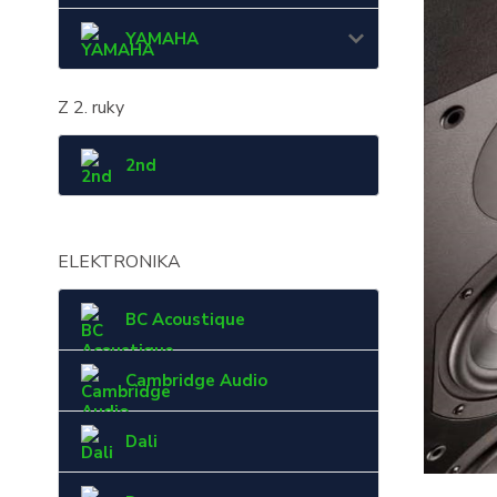
YAMAHA
Z 2. ruky
2nd
ELEKTRONIKA
BC Acoustique
Cambridge Audio
Dali