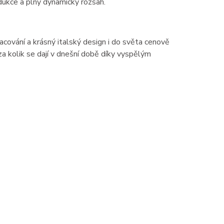
dukce a plný dynamický rozsah.
racování a krásný italský design i do světa cenově
za kolik se dají v dnešní době díky vyspělým