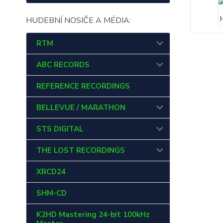
HUDEBNÍ NOSIČE A MÉDIA:
RTM
ABC RECORDS
REFERENCE RECORDINGS
BELLEVUE / MARATHON
STS DIGITAL
THE LOST RECORDINGS
XRCD24
SHM-CD
K2HD Mastering 24-bit 100kHz