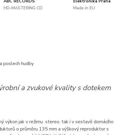
ABC RECORDS
Elektronika Praha
HD-MASTERING CD
Made in EU
a poslech hudby
ýrobní a zvukové kvality s dotekem
ý výkon jak v režimu stereo, tak i v sestavě domácího
roduktorů o průměru 135 mm a výškový reproduktor s