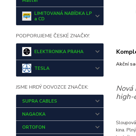
Master
LIMITOVANÁ NABÍDKA LP
a CD
PODPORUJEME ČESKÉ ZNAČKY:
Komple
ELEKTRONIKA PRAHA
Akční sa
TESLA
Nová
JSME HRDÝ DOVOZCE ZNAČEK:
high-
SUPRA CABLES
NAGAOKA
Sloupová
ORTOFON
kina. Pl