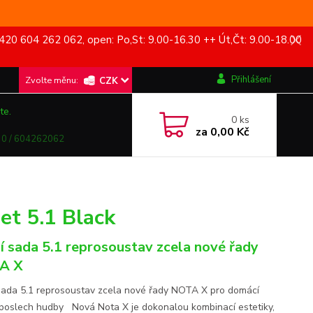
420 604 262 062, open: Po,St: 9.00-16.30 ++ Út,Čt: 9.00-18.00
Přihlášení
CZK
te.
0
ks
za
0,00 Kč
0 / 604262062
t 5.1 Black
í sada 5.1 reprosoustav zcela nové řady
A X
sada 5.1 reprosoustav zcela nové řady NOTA X pro domácí
 poslech hudby Nová Nota X je dokonalou kombinací estetiky,