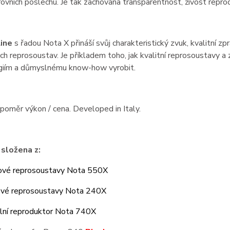
rovních poslechu. Je tak zachována transparentnost, živost repro
Line
s řadou Nota X přináší svůj charakteristický zvuk, kvalitní zp
h reprosoustav. Je příkladem toho, jak kvalitní reprosoustavy a 
giím a důmyslnému know-how vyrobit.
í poměr výkon / cena. Developed in Italy.
složena z:
ové reprosoustavy Nota 550X
ové reprosoustavy Nota 240X
ální reproduktor Nota 740X