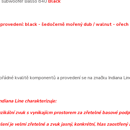
ní subwoofer Basso 840
Black
provedení: black - šedočerně mořený dub / walnut - ořech
řádné kvalitě komponentů a provedení se na značku Indiana Line
ndiana Line charakterizuje:
uzikální zvuk s vynikajícm prostorem za zřetelné basové pod
lení je velmi zřetelné a zvuk jasný, konkrétní, hlas zaostřený