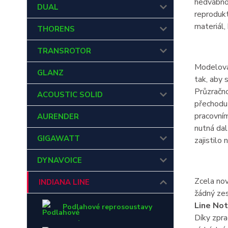
hedvábno
DUAL
reprodukt
materiál,
THORENS
TRANSROTOR
Modelov
GLANZ
tak, aby 
Průzračno
ACOUSTIC SOLID
přechodu
pracovním
AURENDER
nutná dal
GIGAWATT
zajistilo 
DYNAVOICE
Zcela no
INDIANA LINE
žádný zes
Line Not
Podlahové reprosoustavy
Díky zpra