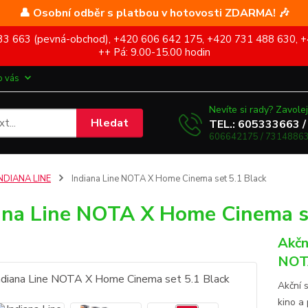
👤 Osobní odběr s platbou v hotovosti ZDARMA! 🎶
5 333 663 (pevná-obchod), +420 606 642 175, +420 731 488 630, +
++ Pá: 9.00-15.00 hodin
o vás
Nevíte si rady? Zavolej
Hledat
TEL.: 605333663 /
606642175 / 73148863
NDIANA LINE
Indiana Line NOTA X Home Cinema set 5.1 Black
ana Line NOTA X Home Cinema se
Akčn
NOT
Akční 
kino a