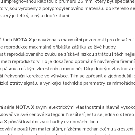
u impregnovanou kalotou o průměru 26 mm, který byl speciálně
ory jsou vyrobeny z polypropylenového materiálu do kterého se v
 který je lehký, tuhý a dobře tlumí.
á řada
NOTA X
je navržena s maximální pozorností pro dosažení
se reprodukce maximálně přiblížila zážitku ze živé hudby.
st reprodukovaného zvuku se získává nízkou ztrátou i těch nejje
 mezi reproduktory. To je dosaženo optimálně navženými firemn
 pásmu a nízkým zkreslením i mimo něj. Díky dobrým vlastnoste
ší frekvenční korekce ve výhybce. Tím se zpřesnil a zjednodušil j
nízké ztráty signálu a vynikající technické parametry za mimořádnou 
vá série
NOTA X
svými elektrickými vlastnostmi a hlavně vysokou
ilovač ve své cenové kategorii. Nezáleží jestli se jedná o ster
a X
přináší kvalitní zvuk hudby i v domácím kinu.
cování a použitým materiálům, nízkému mechanickému zkreslení a 