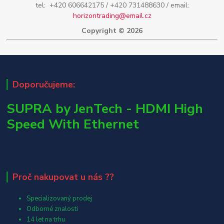
tel: +420 606642175 / +420 731488630 / email:
horizontrading@email.cz
Copyright © 2026
Doporučujeme:
SUPRA by JenTech - HDMI High
Speed With Ethernet
Proč nakupovat u nás ??
Specializovaný prodej
Odborné znalosti
14 let na trhu