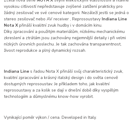
Zcela nová série
NOTA X
svými elektrickými vlastnostmi a hlavně
vysokou citlivostí nepředstavuje zvýšené zatížení prakticky pro
žádný zesilovač ve své cenové kategorii. Nezáleží jestli se jedná o
stereo zesilovač nebo AV receiver , Reprosoustavy
Indiana Line
Nota X
přináší kvalitní zvuk hudby i v domácím kinu.
Díky zpracování a použitým materiálům, nízkému mechanickému
zkreslení a ztrátám jsou zachovány nejjemnější detaily i při velmi
nízkých úrovních poslechu. Je tak zachována transparentnost,
živost reprodukce a plný dynamický rozsah.
Indiana Line
s řadou Nota X přináší svůj charakteristický zvuk,
kvalitní zpracování a krásný italský design i do světa cenově
dostupných reprosoustav. Je příkladem toho, jak kvalitní
reprosoustavy a za kolik se dají v dnešní době díky vyspělým
technologiím a důmyslnému know-how vyrobit.
Vynikající poměr výkon / cena. Developed in Italy.