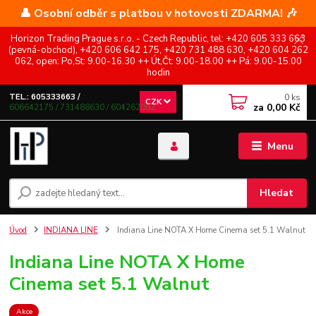
👤 Osobní odběr s platbou v hotovosti ZDARMA! 🎶
Horizon Trading Prague s.r.o. - Czech Republic, tel: +420 605 333 663
(pevná-obchod), +420 606 642 175, +420 731 488 630, +420 604 262
062, open: Po,St: 9.00-16.30 ++ Út,Čt: 9.00-18.00 ++ Pá: 9.00-15.00
hodin
0
ks
TEL.: 605333663 /
CZK
za
0,00 Kč
606642175 / 731488630 / 604262062
Menu
Hledat
Úvod
INDIANA LINE
Indiana Line NOTA X Home Cinema set 5.1 Walnut
Indiana Line NOTA X Home
Cinema set 5.1 Walnut
Akce