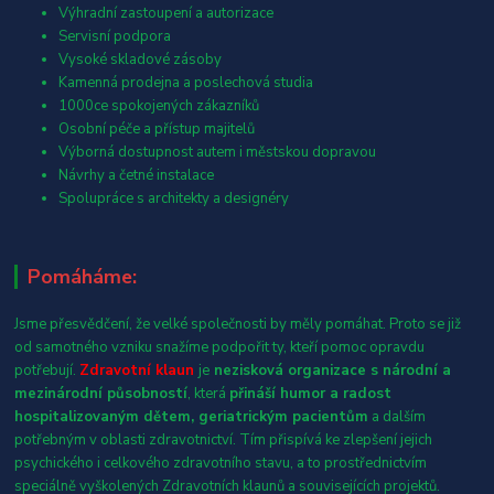
Výhradní zastoupení a autorizace
Servisní podpora
Vysoké skladové zásoby
Kamenná prodejna a poslechová studia
1000ce spokojených zákazníků
Osobní péče a přístup majitelů
Výborná dostupnost autem i městskou dopravou
Návrhy a četné instalace
Spolupráce s architekty a designéry
Pomáháme:
Jsme přesvědčení, že velké společnosti by měly pomáhat. Proto se již
od samotného vzniku snažíme podpořit ty, kteří pomoc opravdu
potřebují.
Zdravotní klaun
je
nezisková organizace s národní a
mezinárodní působností
, která
přináší humor a radost
hospitalizovaným dětem, geriatrickým pacientům
a dalším
potřebným v oblasti zdravotnictví. Tím přispívá ke zlepšení jejich
psychického i celkového zdravotního stavu, a to prostřednictvím
speciálně vyškolených Zdravotních klaunů a souvisejících projektů.