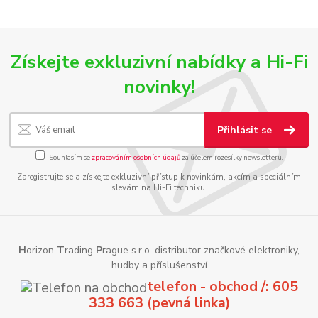
Získejte exkluzivní nabídky a Hi-Fi
novinky!
Přihlásit se
Souhlasím se
zpracováním osobních údajů
za účelem rozesílky newsletteru.
Zaregistrujte se a získejte exkluzivní přístup k novinkám, akcím a speciálním
slevám na Hi-Fi techniku.
H
orizon
T
rading
P
rague s.r.o. distributor značkové elektroniky,
hudby a příslušenství
telefon - obchod /: 605
333 663 (pevná linka)