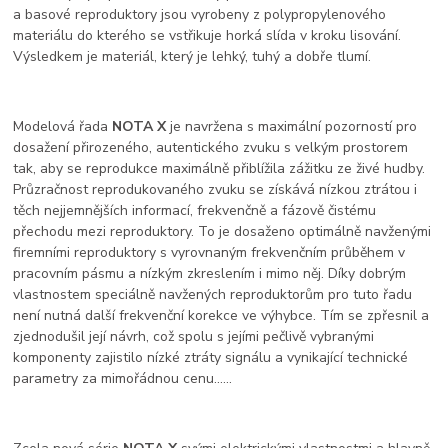
a basové reproduktory jsou vyrobeny z polypropylenového
materiálu do kterého se vstřikuje horká slída v kroku lisování.
Výsledkem je materiál, který je lehký, tuhý a dobře tlumí.
Modelová řada
NOTA X
je navržena s maximální pozorností pro
dosažení přirozeného, autentického zvuku s velkým prostorem
tak, aby se reprodukce maximálně přiblížila zážitku ze živé hudby.
Průzračnost reprodukovaného zvuku se získává nízkou ztrátou i
těch nejjemnějších informací, frekvenčně a fázově čistému
přechodu mezi reproduktory. To je dosaženo optimálně navženými
firemními reproduktory s vyrovnaným frekvenčním průběhem v
pracovním pásmu a nízkým zkreslením i mimo něj. Díky dobrým
vlastnostem speciálně navžených reproduktorům pro tuto řadu
není nutná další frekvenční korekce ve výhybce. Tím se zpřesnil a
zjednodušil její návrh, což spolu s jejími pečlivě vybranými
komponenty zajistilo nízké ztráty signálu a vynikající technické
parametry za mimořádnou cenu......