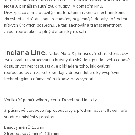
Nota X
přináší kvalitní zvuk hudby i v domácím kinu.
Díky zpracování a použitým materiálům, nízkému mechanickému
zkreslení a ztrátám jsou zachovány nejjemnější detaily i při velmi
nízkých úrovních poslechu. Je tak zachována transparentnost,
živost reprodukce a plný dynamický rozsah.
Indiana Line
s řadou Nota X přináší svůj charakteristický
zvuk, kvalitní zpracování a krásný italský design i do světa cenově
dostupných reprosoustav. Je příkladem toho, jak kvalitní
reprosoustavy a za kolik se dají v dnešní době díky vyspělým
technologiím a důmyslnému know-how vyrobit.
Vynikající poměr výkon / cena. Developed in Italy.
3-pásmové sloupové reprosoustavy s předním bassreflexem pro
snadné umístění v prostoru
Basový měnič: 135 mm
Středobasový měnič: 135 mm