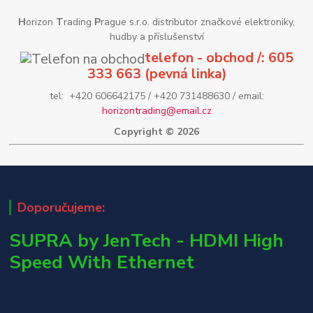
H
orizon
T
rading
P
rague s.r.o. distributor značkové elektroniky,
hudby a příslušenství
telefon - obchod /: 605
333 663 (pevná linka)
tel: +420 606642175 / +420 731488630 / email:
horizontrading@email.cz
Copyright © 2026
Doporučujeme:
SUPRA by JenTech - HDMI High
Speed With Ethernet