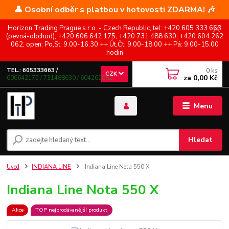
👤 Osobní odběr s platbou v hotovosti ZDARMA! 🎶
Horizon Trading Prague s.r.o. - Czech Republic, tel: +420 605 333 663
(pevná-obchod), +420 606 642 175, +420 731 488 630, +420 604 262
062, open: Po,St: 9.00-16.30 ++ Út,Čt: 9.00-18.00 ++ Pá: 9.00-15.00
hodin
0
ks
TEL.: 605333663 /
CZK
za
0,00 Kč
606642175 / 731488630 / 604262062
Menu
Hledat
Úvod
INDIANA LINE
Indiana Line Nota 550 X
Indiana Line Nota 550 X
Akce
TOP nejprodávanější produkt