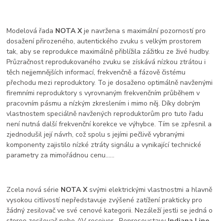
Modelová řada
NOTA X
je navržena s maximální pozorností pro
dosažení přirozeného, autentického zvuku s velkým prostorem
tak, aby se reprodukce maximálně přiblížila zážitku ze živé hudby.
Průzračnost reprodukovaného zvuku se získává nízkou ztrátou i
těch nejjemnějších informací, frekvenčně a fázově čistému
přechodu mezi reproduktory. To je dosaženo optimálně navženými
firemními reproduktory s vyrovnaným frekvenčním průběhem v
pracovním pásmu a nízkým zkreslením i mimo něj. Díky dobrým
vlastnostem speciálně navžených reproduktorům pro tuto řadu
není nutná další frekvenční korekce ve výhybce. Tím se zpřesnil a
zjednodušil její návrh, což spolu s jejími pečlivě vybranými
komponenty zajistilo nízké ztráty signálu a vynikající technické
parametry za mimořádnou cenu......
Zcela nová série
NOTA X
svými elektrickými vlastnostmi a hlavně
vysokou citlivostí nepředstavuje zvýšené zatížení prakticky pro
žádný zesilovač ve své cenové kategorii. Nezáleží jestli se jedná o
stereo zesilovač nebo AV receiver , Reprosoustavy
Indiana Line