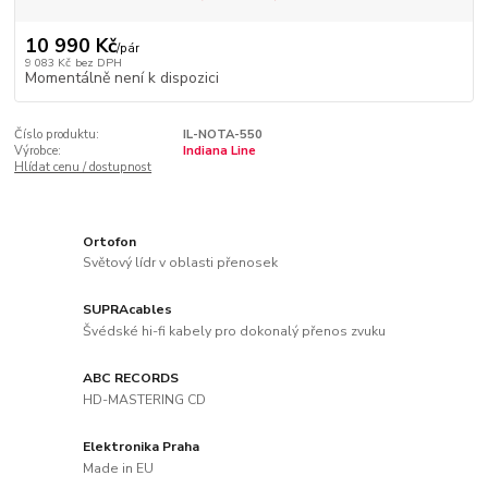
10 990 Kč
/
pár
9 083 Kč
bez DPH
Momentálně není k dispozici
Číslo produktu:
IL-NOTA-550
Výrobce:
Indiana Line
Hlídat cenu / dostupnost
Ortofon
Světový lídr v oblasti přenosek
SUPRAcables
Švédské hi-fi kabely pro dokonalý přenos zvuku
ABC RECORDS
HD-MASTERING CD
Elektronika Praha
Made in EU