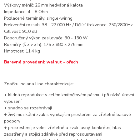
Výškový měnič: 26 mm hedvábná kalota
Impedance: 4 - 8 Ohm
Pozlacené terminály: single-wiring
Frekvenční rozsah: 38 - 22.000 Hz / Dělící frekvence: 250/2800Hz
Citlivost: 91,0 dB
Doporučený výkon zesilovače: 30 - 130 W
Rozměry (š x v x h): 175 x 880 x 275 mm
Hmotnost: 11,4 kg
Barevné provedení: walnut - ořech
Značku Indiana Line charakterizuje:
+ klidná reprodukce v celém kmitočtovém pásmu i při nízké úrovni
vybuzení
+ snadno se rozehrávají
+ živý muzikální zvuk s vynikajícm prostorem za zřetelné basové
podpory
+ prokreslení je velmi zřetelné a zvuk jasný, konkrétní, hlas
zaostřený a stojící zdánlivě před reprosoustavami