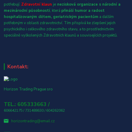
potřebují.
Zdravotní klaun
je
nezisková organizace s národní a
mezinárodní působností
, která
přináší humor a radost
hospitalizovaným dětem, geriatrickým pacientům
a dalším
potřebným v oblasti zdravotnictví. Tím přispívá ke zlepšení jejich
psychického i celkového zdravotního stavu, a to prostřednictvím
speciálně vyškolených Zdravotních klaunů a souvisejících projektů.
Kontakt:
Horizon Trading Prague sro
TEL.: 605333663 /
606642175 / 731488630 / 604262062
horizontrading@email.cz