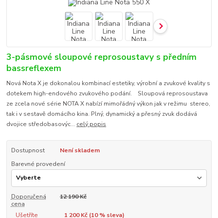
3-pásmové sloupové reprosoustavy s předním
bassreflexem
Nová Nota X je dokonalou kombinací estetiky, výrobní a zvukové kvality s
dotekem high-endového zvukového podání. Sloupová reprosoustava
ze zcela nové série NOTA X nabízí mimořádný výkon jak v režimu stereo,
tak i v sestavě domácího kina. Plný, dynamický a přesný zvuk dodává
dvojice středobasovýc...
celý popis
Dostupnost
Není skladem
Barevné provedení
Doporučená
12 190 Kč
cena
Ušetříte
1 200 Kč (
10
% sleva)