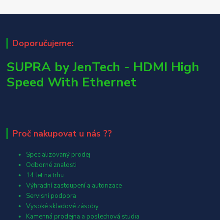
Doporučujeme:
SUPRA by JenTech - HDMI High
Speed With Ethernet
Proč nakupovat u nás ??
Specializovaný prodej
Odborné znalosti
14 let na trhu
Výhradní zastoupení a autorizace
Servisní podpora
Vysoké skladové zásoby
Kamenná prodejna a poslechová studia