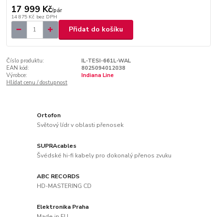
17 999 Kč
/
pár
14 875 Kč
bez DPH
Přidat do košíku
Číslo produktu:
IL-TESI-661L-WAL
EAN kód:
8025094012038
Výrobce:
Indiana Line
Hlídat cenu / dostupnost
Ortofon
Světový lídr v oblasti přenosek
SUPRAcables
Švédské hi-fi kabely pro dokonalý přenos zvuku
ABC RECORDS
HD-MASTERING CD
Elektronika Praha
Made in EU