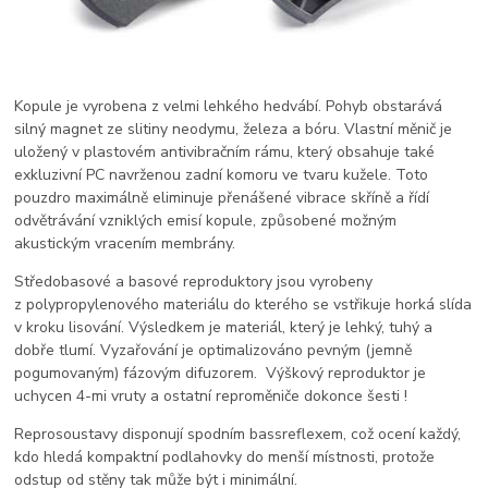
Kopule je vyrobena z velmi lehkého hedvábí. Pohyb obstarává
silný magnet ze slitiny neodymu, železa a bóru. Vlastní měnič je
uložený v plastovém antivibračním rámu, který obsahuje také
exkluzivní PC navrženou zadní komoru ve tvaru kužele. Toto
pouzdro maximálně eliminuje přenášené vibrace skříně a řídí
odvětrávání vzniklých emisí kopule, způsobené možným
akustickým vracením membrány.
Středobasové a basové reproduktory jsou vyrobeny
z polypropylenového materiálu do kterého se vstřikuje horká slída
v kroku lisování. Výsledkem je materiál, který je lehký, tuhý a
dobře tlumí. Vyzařování je optimalizováno pevným (jemně
pogumovaným) fázovým difuzorem. Výškový reproduktor je
uchycen 4-mi vruty a ostatní reproměniče dokonce šesti !
Reprosoustavy disponují spodním bassreflexem, což ocení každý,
kdo hledá kompaktní podlahovky do menší místnosti, protože
odstup od stěny tak může být i minimální.