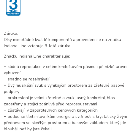
Záruka:
Díky mimořádné kvalitě komponentů a provedení se na značku
Indiana Line vztahuje 3-letá záruka.
Značku Indiana Line charakterizuje:
+ klidná reprodukce v celém kmitočtovém pásmu i při nízké úrovni
vybuzení
+ snadno se rozehrávají
+ živý muzikální zvuk s vynikajícm prostorem za zřetelné basové
podpory
+ prokreslení je velmi zřetelné a zvuk jasný, konkrétní, hlas
zaostřený a stojící zdánlivě před reprosoustavami
+ zůstávají v zaplatitelných cenových kategoriích
+ budou se líbit milovníkům energie a svižnosti s krystalicky živým
přednesem se skvělým prostorem a basovým základem, který jde
hlouběji než by jste čekali...