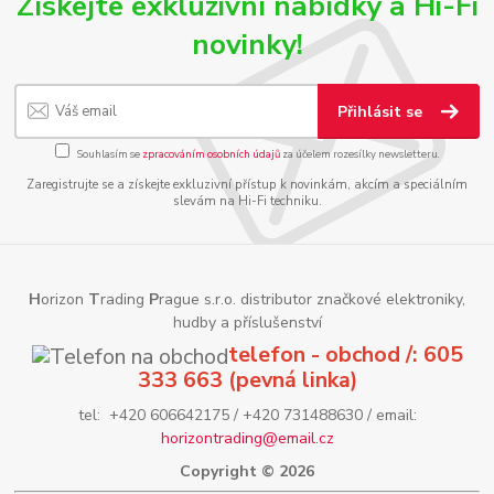
Získejte exkluzivní nabídky a Hi-Fi
novinky!
Přihlásit se
Souhlasím se
zpracováním osobních údajů
za účelem rozesílky newsletteru.
Zaregistrujte se a získejte exkluzivní přístup k novinkám, akcím a speciálním
slevám na Hi-Fi techniku.
H
orizon
T
rading
P
rague s.r.o. distributor značkové elektroniky,
hudby a příslušenství
telefon - obchod /: 605
333 663 (pevná linka)
tel: +420 606642175 / +420 731488630 / email:
horizontrading@email.cz
Copyright © 2026