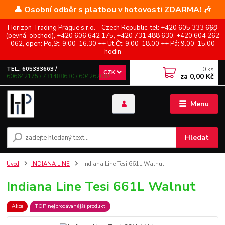
👤 Osobní odběr s platbou v hotovosti ZDARMA! 🎶
Horizon Trading Prague s.r.o. - Czech Republic, tel: +420 605 333 663
(pevná-obchod), +420 606 642 175, +420 731 488 630, +420 604 262
062, open: Po,St: 9.00-16.30 ++ Út,Čt: 9.00-18.00 ++ Pá: 9.00-15.00
hodin
0
ks
TEL.: 605333663 /
CZK
za
0,00 Kč
606642175 / 731488630 / 604262062
Menu
Hledat
Úvod
INDIANA LINE
Indiana Line Tesi 661L Walnut
Indiana Line Tesi 661L Walnut
Akce
TOP nejprodávanější produkt