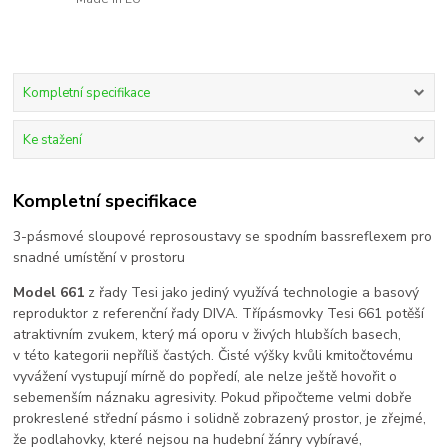
Kompletní specifikace
Ke stažení
Kompletní specifikace
3-pásmové sloupové reprosoustavy se spodním bassreflexem pro
snadné umístění v prostoru
Model 661
z řady Tesi jako jediný využívá technologie a basový
reproduktor z referenční řady DIVA. Třípásmovky Tesi 661 potěší
atraktivním zvukem, který má oporu v živých hlubších basech,
v této kategorii nepříliš častých. Čisté výšky kvůli kmitočtovému
vyvážení vystupují mírně do popředí, ale nelze ještě hovořit o
sebemenším náznaku agresivity. Pokud připočteme velmi dobře
prokreslené střední pásmo i solidně zobrazený prostor, je zřejmé,
že podlahovky, které nejsou na hudební žánry vybíravé,