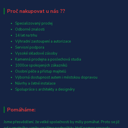
Proč nakupovat u nás ??
Specializovaný prodej
Odborné znalosti
14 let na trhu
Výhradní zastoupení a autorizace
Servisní podpora
Vysoké skladové zásoby
Kamenná prodejna a poslechová studia
1000ce spokojených zákazníků
Osobní péče a přístup majitelů
Výborná dostupnost autem i městskou dopravou
Návrhy a četné instalace
Spolupráce s architekty a designéry
Pomáháme:
Jsme přesvědčení, že velké společnosti by měly pomáhat. Proto se již
od samotného vzniku snažíme podpořit ty, kteří pomoc opravdu