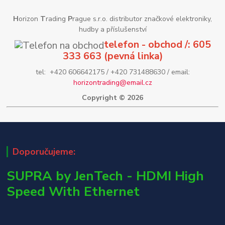
H
orizon
T
rading
P
rague s.r.o. distributor značkové elektroniky,
hudby a příslušenství
telefon - obchod /: 605
333 663 (pevná linka)
tel: +420 606642175 / +420 731488630 / email:
horizontrading@email.cz
Copyright © 2026
Doporučujeme:
SUPRA by JenTech - HDMI High
Speed With Ethernet