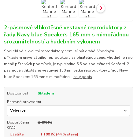
2-pásmové vlhkotěsné vestavné reproduktory z
řady Navy blue Speakers 165 mm s mimořádnou
srozumitelností a hudebním výkonem
Spolehlivé a kvalitní reproduktory nemusí být drahé. Vhodným
příkladem univerzálního reproduktoru za přijatelnou cenu, vhodného i do
méně příznivých podmínek, je typ Marine 6.5 od společnosti Kenford. 2-
pásmové vlhkotěsné vestavné 130mm velké reproduktory z řady Navy
blue Speakers 165 mm s mimořádno...
celý popis
Dostupnost
Skladem
Barevné provedení
Doporučená
2 490 Kč
cena
Ušetříte
1 100 Kč (
44
% sleva)