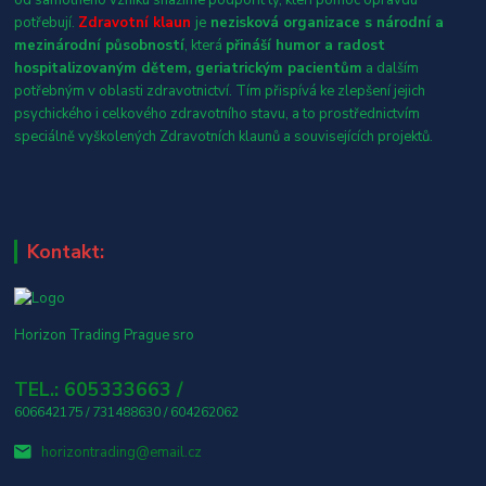
potřebují.
Zdravotní klaun
je
nezisková organizace s národní a
mezinárodní působností
, která
přináší humor a radost
hospitalizovaným dětem, geriatrickým pacientům
a dalším
potřebným v oblasti zdravotnictví. Tím přispívá ke zlepšení jejich
psychického i celkového zdravotního stavu, a to prostřednictvím
speciálně vyškolených Zdravotních klaunů a souvisejících projektů.
Kontakt:
Horizon Trading Prague sro
TEL.: 605333663 /
606642175 / 731488630 / 604262062
horizontrading@email.cz