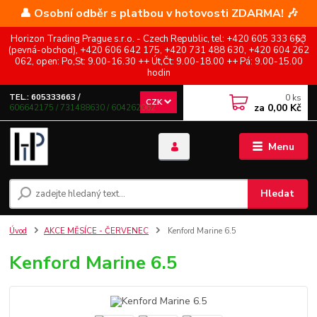
👤 Osobní odběr s platbou v hotovosti ZDARMA! 🎶
Horizon Trading Prague s.r.o. - Czech Republic, tel: +420 605 333 663
(pevná-obchod), +420 606 642 175, +420 731 488 630, +420 604 262
062, open: Po,St: 9.00-16.30 ++ Út,Čt: 9.00-18.00 ++ Pá: 9.00-15.00
hodin
0
ks
TEL.: 605333663 /
CZK
za
0,00 Kč
606642175 / 731488630 / 604262062
Menu
Hledat
Úvod
AKCE MĚSÍCE - ČERVENEC
Kenford Marine 6.5
Kenford Marine 6.5