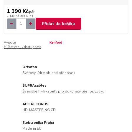
1 390 Kč
/
pár
1 149 Kč
bez DPH
Přidat do košíku
Výrobce:
Kenford
Hlídat cenu / dostupnost
Ortofon
Světový lídr v oblasti přenosek
SUPRAcables
Švédské hi-fi kabely pro dokonalý přenos zvuku
ABC RECORDS
HD-MASTERING CD
Elektronika Praha
Made in EU