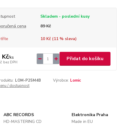
tupnost
Skladem - poslední kusy
oručená cena
89 Kč
tříte
10 Kč (
11
% sleva)
 Kč
/
ks
Přidat do košíku
Kč
bez DPH
roduktu:
LOM-P25M4B
Výrobce:
Lomic
cenu / dostupnost
ABC RECORDS
Elektronika Praha
HD-MASTERING CD
Made in EU