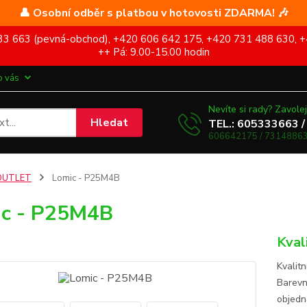
👤 Osobní odběr s platbou v hotovosti ZDARMA! 🎶
5 333 663 (pevná-obchod), +420 606 642 175, +420 731 488 630, +
++ Pá: 9.00-15.00 hodin
o vás
Nevíte si rady? Zavolej
Hledat
TEL.: 605333663 /
606642175 / 73148863
OUTLET
Lomic - P25M4B
c - P25M4B
Kval
Kvalit
Barevn
objed