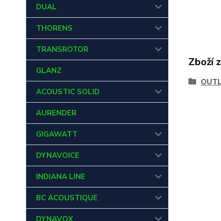
DUAL
THORENS
TRANSROTOR
Zboží 
GLANZ
OUT
ACOUSTIC SOLID
AURENDER
GIGAWATT
DYNAVOICE
INDIANA LINE
BC ACOUSTIQUE
DYNAVOX