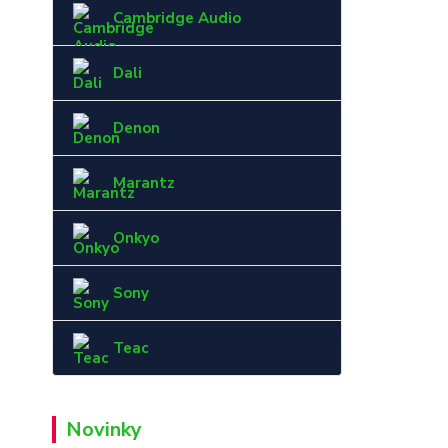
Cambridge Audio
Dali
Denon
Marantz
Onkyo
Sony
Teac
Novinky