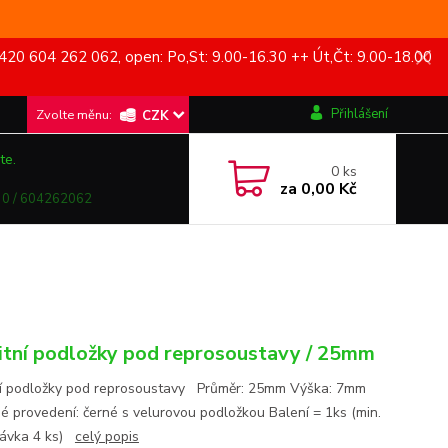
420 604 262 062, open: Po,St: 9.00-16.30 ++ Út,Čt: 9.00-18.00
Přihlášení
CZK
te.
0
ks
za
0,00 Kč
0 / 604262062
itní podložky pod reprosoustavy / 25mm
ní podložky pod reprosoustavy Průměr: 25mm Výška: 7mm
é provedení: černé s velurovou podložkou Balení = 1ks (min.
návka 4 ks)
celý popis