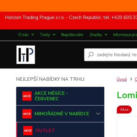
Horizon Trading Prague s.r.o. - Czech Republic, tel: +420 60
O nás
Testy
Napište nám
Značky
Informace pr
NEJLEPŠÍ NABÍDKY NA TRHU:
Úvod
Lomi
AKCE MĚSÍCE -
ČERVENEC
Akce
MIMOŘÁDNĚ V NABÍDCE
OUTLET