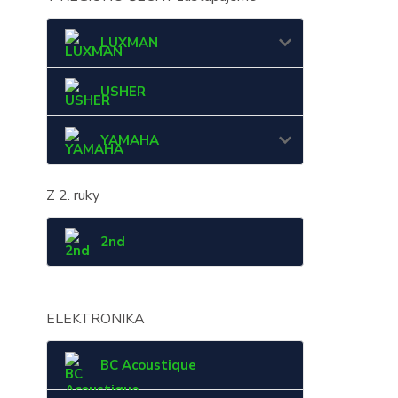
LUXMAN
USHER
YAMAHA
Z 2. ruky
2nd
ELEKTRONIKA
BC Acoustique