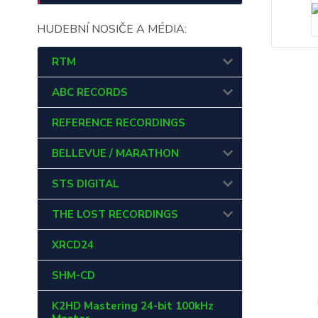
HUDEBNÍ NOSIČE A MÉDIA:
RTM
ABC RECORDS
REFERENCE RECORDINGS
BELLEVUE / MARATHON
STS DIGITAL
THE LOST RECORDINGS
XRCD24
SHM-CD
K2HD Mastering 24-bit 100kHz