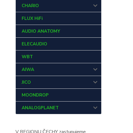
CHARIO
FLUX HiFi
AUDIO ANATOMY
ELECAUDIO
WBT
AIWA
JICO
MOONDROP
ANALOGPLANET
V REGIONU ČECHY zastupujeme