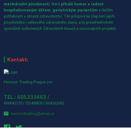
mezinárodní působností
, která
přináší humor a radost
hospitalizovaným dětem, geriatrickým pacientům
a dalším
potřebným v oblasti zdravotnictví. Tím přispívá ke zlepšení jejich
psychického i celkového zdravotního stavu, a to prostřednictvím
speciálně vyškolených Zdravotních klaunů a souvisejících projektů.
Kontakt:
Horizon Trading Prague sro
TEL.: 605333663 /
606642175 / 731488630 / 604262062
horizontrading@email.cz