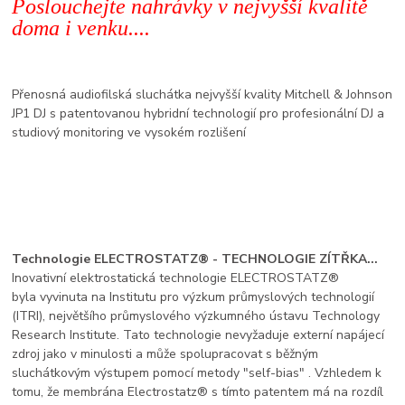
Poslouchejte nahrávky v nejvyšší kvalitě
doma i venku....
Přenosná audiofilská sluchátka nejvyšší kvality Mitchell & Johnson
JP1 DJ s patentovanou hybridní technologií pro profesionální DJ a
studiový monitoring ve vysokém rozlišení
Technologie ELECTROSTATZ® - TECHNOLOGIE ZÍTŘKA...
Inovativní elektrostatická technologie ELECTROSTATZ®
byla vyvinuta na Institutu pro výzkum průmyslových technologií
(ITRI), největšího průmyslového výzkumného ústavu Technology
Research Institute. Tato technologie nevyžaduje externí napájecí
zdroj jako v minulosti a může spolupracovat s běžným
sluchátkovým výstupem pomocí metody "self-bias" . Vzhledem k
tomu, že membrána Electrostatz® s tímto patentem má na rozdíl