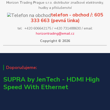
H
orizon
T
rading
P
rague s.r.o. distributor značkové elektroniky,
hudby a příslušenství
telefon - obchod /: 605
333 663 (pevná linka)
tel: +420 606642175 / +420 731488630 / email:
horizontrading@email.cz
Copyright © 2026
Doporučujeme:
SUPRA by JenTech - HDMI High
Speed With Ethernet