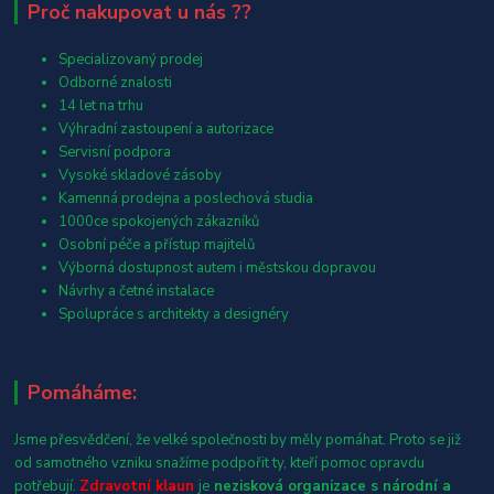
Proč nakupovat u nás ??
Specializovaný prodej
Odborné znalosti
14 let na trhu
Výhradní zastoupení a autorizace
Servisní podpora
Vysoké skladové zásoby
Kamenná prodejna a poslechová studia
1000ce spokojených zákazníků
Osobní péče a přístup majitelů
Výborná dostupnost autem i městskou dopravou
Návrhy a četné instalace
Spolupráce s architekty a designéry
Pomáháme:
Jsme přesvědčení, že velké společnosti by měly pomáhat. Proto se již
od samotného vzniku snažíme podpořit ty, kteří pomoc opravdu
potřebují.
Zdravotní klaun
je
nezisková organizace s národní a