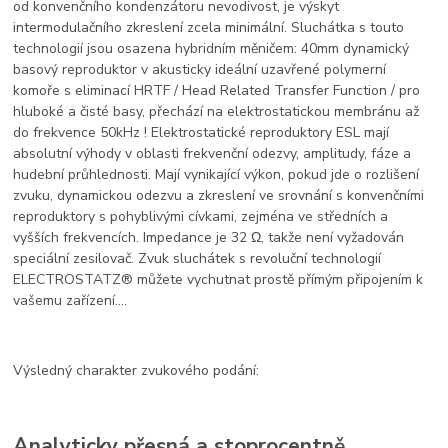
od konvenčního kondenzátoru nevodivost, je výskyt
intermodulačního zkreslení zcela minimální. Sluchátka s touto
technologií jsou osazena hybridním měničem: 40mm dynamický
basový reproduktor v akusticky ideální uzavřené polymerní
komoře s eliminací HRTF / Head Related Transfer Function / pro
hluboké a čisté basy, přechází na elektrostatickou membránu až
do frekvence 50kHz ! Elektrostatické reproduktory ESL mají
absolutní výhody v oblasti frekvenční odezvy, amplitudy, fáze a
hudební průhlednosti. Mají vynikající výkon, pokud jde o rozlišení
zvuku, dynamickou odezvu a zkreslení ve srovnání s konvenčními
reproduktory s pohyblivými cívkami, zejména ve středních a
vyšších frekvencích. Impedance je 32 Ω, takže není vyžadován
speciální zesilovač. Zvuk sluchátek s revoluční technologií
ELECTROSTATZ® můžete vychutnat prostě přímým připojením k
vašemu zařízení....
Výsledný charakter zvukového podání:
Analyticky přesná a stoprocentně