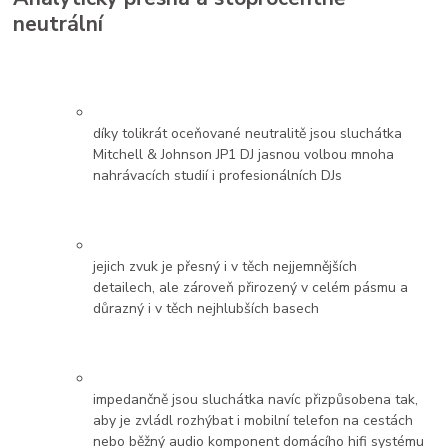
neutrální
díky tolikrát oceňované neutralitě jsou sluchátka
Mitchell & Johnson JP1 DJ jasnou volbou mnoha
nahrávacích studií i profesionálních DJs
jejich zvuk je přesný i v těch nejjemnějších
detailech, ale zároveň přirozený v celém pásmu a
důrazný i v těch nejhlubších basech
impedančně jsou sluchátka navíc přizpůsobena tak,
aby je zvládl rozhýbat i mobilní telefon na cestách
nebo běžný audio komponent domácího hifi systému