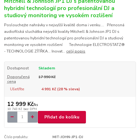
Mitchell & Johnson JP1 DJ s patentovanou
hybridní technologií pro profesionální DJ a
studiový monitoring ve vysokém rozlišení
Poslouchejte nahrávky v nejvyšší kvalitě doma i venku.... Přenosná
audiofilská sluchátka nejvyšší kvality Mitchell & Johnson JP1 DJ s
patentovanou hybridní technologií pro profesionální DJ a studiový
monitoring ve vysokém rozlišení Technologie ELECTROSTATZ®
- TECHNOLOGIE ZÍTŘKA... Inovat...
celý popis
Dostupnost
Skladem
Doporučená
17 990 Kč
cena
Ušetříte
4 991 Kč (
28
% sleva)
12 999 Kč
/
ks
10 743 Kč
bez DPH
Přidat do košíku
Číslo produktu:
MIT-JOHN-JP1-DJ