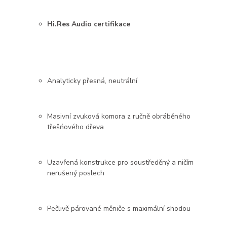
Hi.Res Audio certifikace
Analyticky přesná, neutrální
Masivní zvuková komora z ručně obráběného
třešńového dřeva
Uzavřená konstrukce pro soustředěný a ničím
nerušený poslech
Pečlivě párované měniče s maximální shodou