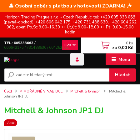
👤 Osobní odběr s platbou v hotovosti ZDARMA! 🎶
Horizon Trading Prague s.r.o. - Czech Republic, tel: +420 605 333 663
(pevná-obchod), +420 606 642 175, +420 731 488 630, +420 604 262
062, open: Po,St: 9.00-16.30 ++ Út,Čt: 9.00-18.00 ++ Pá: 9.00-15.00
hodin
0
ks
TEL.: 605333663 /
CZK
za
0,00 Kč
606642175 / 731488630 / 604262062
Menu
Hledat
Úvod
MIMOŘÁDNĚ V NABÍDCE
Mitchell & Johnson
Mitchell &
Johnson JP1 DJ
Mitchell & Johnson JP1 DJ
Akce