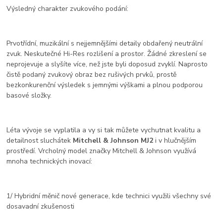
Výsledný charakter zvukového podání:
Prvotřídní, muzikální s nejjemnějšími detaily obdařený neutrální
zvuk. Neskutečné Hi-Res rozlišení a prostor. Žádné zkreslení se
neprojevuje a slyšíte více, než jste byli doposud zvyklí. Naprosto
čistě podaný zvukový obraz bez rušivých prvků, prostě
bezkonkurenční výsledek s jemnými výškami a plnou podporou
basové složky.
Léta vývoje se vyplatila a vy si tak můžete vychutnat kvalitu a
detailnost sluchátek
Mitchell & Johnson MJ2
i v hlučnějším
prostředí. Vrcholný model značky Mitchell & Johnson využívá
mnoha technických inovací:
1/ Hybridní měnič nové generace, kde technici využili všechny své
dosavadní zkušenosti