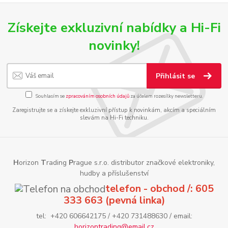
Získejte exkluzivní nabídky a Hi-Fi
novinky!
Přihlásit se
Souhlasím se
zpracováním osobních údajů
za účelem rozesílky newsletteru.
Zaregistrujte se a získejte exkluzivní přístup k novinkám, akcím a speciálním
slevám na Hi-Fi techniku.
H
orizon
T
rading
P
rague s.r.o. distributor značkové elektroniky,
hudby a příslušenství
telefon - obchod /: 605
333 663 (pevná linka)
tel: +420 606642175 / +420 731488630 / email:
horizontrading@email.cz