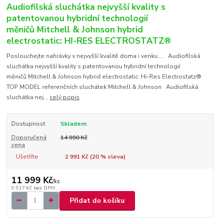
Audiofilská sluchátka nejvyšší kvality s
patentovanou hybridní technologií
měničů Mitchell & Johnson hybrid
electrostatic: HI-RES ELECTROSTATZ®
Poslouchejte nahrávky v nejvyšší kvalitě doma i venku.... Audiofilská
sluchátka nejvyšší kvality s patentovanou hybridní technologií
měničů Mitchell & Johnson hybrid electrostatic: Hi-Res Electrostatz®
TOP MODEL referenčních sluchátek Mitchell & Johnson Audiofilská
sluchátka nej...
celý popis
Dostupnost
Skladem
Doporučená
14 990 Kč
cena
Ušetříte
2 991 Kč (
20
% sleva)
11 999 Kč
/
ks
9 917 Kč
bez DPH
Přidat do košíku