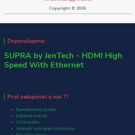
Copyright © 2026
Doporučujeme:
SUPRA by JenTech - HDMI High
Speed With Ethernet
Proč nakupovat u nás ??
Specializovaný prodej
Odborné znalosti
14 let na trhu
Výhradní zastoupení a autorizace
Servisní podpora