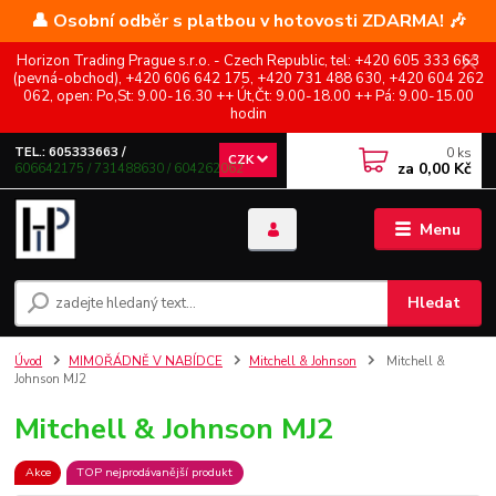
👤 Osobní odběr s platbou v hotovosti ZDARMA! 🎶
Horizon Trading Prague s.r.o. - Czech Republic, tel: +420 605 333 663
(pevná-obchod), +420 606 642 175, +420 731 488 630, +420 604 262
062, open: Po,St: 9.00-16.30 ++ Út,Čt: 9.00-18.00 ++ Pá: 9.00-15.00
hodin
0
ks
TEL.: 605333663 /
CZK
za
0,00 Kč
606642175 / 731488630 / 604262062
Menu
Hledat
Úvod
MIMOŘÁDNĚ V NABÍDCE
Mitchell & Johnson
Mitchell &
Johnson MJ2
Mitchell & Johnson MJ2
Akce
TOP nejprodávanější produkt