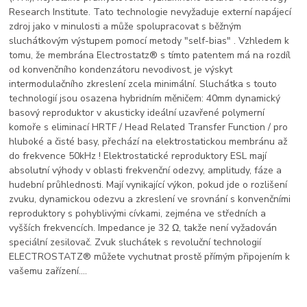
Research Institute. Tato technologie nevyžaduje externí napájecí
zdroj jako v minulosti a může spolupracovat s běžným
sluchátkovým výstupem pomocí metody "self-bias" . Vzhledem k
tomu, že membrána Electrostatz® s tímto patentem má na rozdíl
od konvenčního kondenzátoru nevodivost, je výskyt
intermodulačního zkreslení zcela minimální. Sluchátka s touto
technologií jsou osazena hybridním měničem: 40mm dynamický
basový reproduktor v akusticky ideální uzavřené polymerní
komoře s eliminací HRTF / Head Related Transfer Function / pro
hluboké a čisté basy, přechází na elektrostatickou membránu až
do frekvence 50kHz ! Elektrostatické reproduktory ESL mají
absolutní výhody v oblasti frekvenční odezvy, amplitudy, fáze a
hudební průhlednosti. Mají vynikající výkon, pokud jde o rozlišení
zvuku, dynamickou odezvu a zkreslení ve srovnání s konvenčními
reproduktory s pohyblivými cívkami, zejména ve středních a
vyšších frekvencích. Impedance je 32 Ω, takže není vyžadován
speciální zesilovač. Zvuk sluchátek s revoluční technologií
ELECTROSTATZ® můžete vychutnat prostě přímým připojením k
vašemu zařízení....