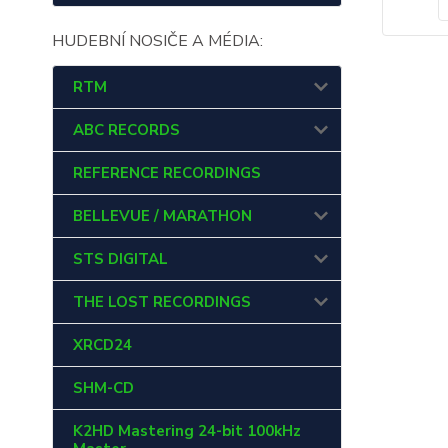
HUDEBNÍ NOSIČE A MÉDIA:
RTM
ABC RECORDS
REFERENCE RECORDINGS
BELLEVUE / MARATHON
STS DIGITAL
THE LOST RECORDINGS
XRCD24
SHM-CD
K2HD Mastering 24-bit 100kHz