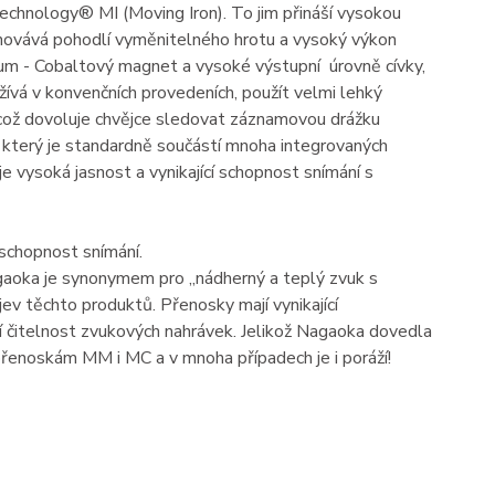
echnology® MI (Moving Iron). To jim přináší vysokou
chovává pohodlí vyměnitelného hrotu a vysoký výkon
m - Cobaltový magnet a vysoké výstupní úrovně cívky,
vá v konvenčních provedeních, použít velmi lehký
, což dovoluje chvějce sledovat záznamovou drážku
 který je standardně součástí mnoha integrovaných
 vysoká jasnost a vynikající schopnost snímání s
 schopnost snímání.
aoka je synonymem pro „nádherný a teplý zvuk s
jev těchto produktů. Přenosky mají vynikající
ící čitelnost zvukových nahrávek. Jelikož Nagaoka dovedla
přenoskám MM i MC a v mnoha případech je i poráží!