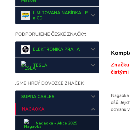
Master
LIMITOVANÁ NABÍDKA LP
a CD
PODPORUJEME ČESKÉ ZNAČKY:
ELEKTRONIKA PRAHA
Komple
Značku 
TESLA
čistými
JSME HRDÝ DOVOZCE ZNAČEK:
Nagaoka 
SUPRA CABLES
dílů. Jej
NAGAOKA
ochranu v
Nagaoka - Akce 2025