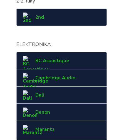
Z 2. ruky
2nd
ELEKTRONIKA
BC Acoustique
Cambridge Audio
Dali
Denon
Marantz