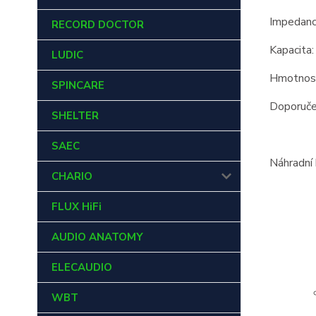
Impedanc
RECORD DOCTOR
Kapacita
LUDIC
Hmotnost
SPINCARE
Doporučen
SHELTER
SAEC
Náhradní
CHARIO
FLUX HiFi
AUDIO ANATOMY
ELECAUDIO
WBT