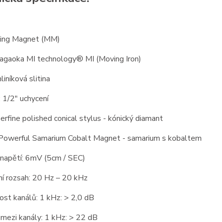
ing Magnet (MM)
Nagaoka MI technology® MI (Moving Iron)
liníková slitina
: 1/2″ uchycení
erfine polished conical stylus - kónický diamant
Powerful Samarium Cobalt Magnet - samarium s kobaltem
 napětí: 6mV (5cm / SEC)
ní rozsah: 20 Hz – 20 kHz
st kanálů: 1 kHz: > 2,0 dB
mezi kanály: 1 kHz: > 22 dB