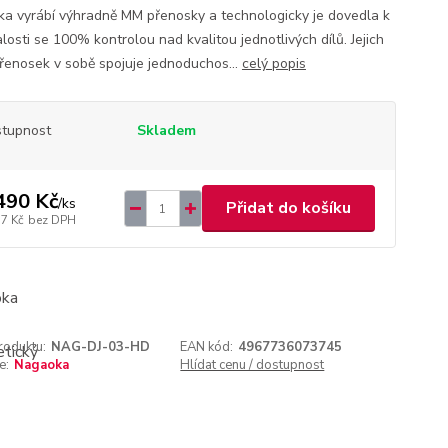
a vyrábí výhradně MM přenosky a technologicky je dovedla k
losti se 100% kontrolou nad kvalitou jednotlivých dílů. Jejich
přenosek v sobě spojuje jednoduchos...
celý popis
tupnost
Skladem
490 Kč
/
ks
Přidat do košíku
37 Kč
bez DPH
roduktu:
NAG-DJ-03-HD
EAN kód:
4967736073745
e:
Nagaoka
Hlídat cenu / dostupnost