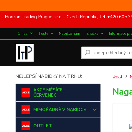
Horizon Trading Prague s.r.o. - Czech Republic, tel: +420 60
O nás
Testy
Napište nám
Značky
Informace pr
NEJLEPŠÍ NABÍDKY NA TRHU:
Úvod
Naga
AKCE MĚSÍCE -
ČERVENEC
MIMOŘÁDNĚ V NABÍDCE
OUTLET