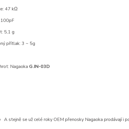
e: 47 kΩ
: 100pF
: 5,1 g
ý přítlak: 3 ~ 5g
 hrot: Nagaoka
G JN-03D
A stejně se už celé roky OEM přenosky Nagaoka prodávají i p