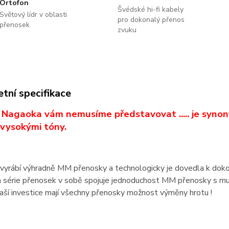
Ortofon
Švédské hi-fi kabely
Světový lídr v oblasti
pro dokonalý přenos
přenosek
zvuku
tní specifikace
Nagaoka vám nemusíme představovat ..... je synon
 vysokými tóny.
vyrábí výhradně MM přenosky a technologicky je dovedla k doko
ich série přenosek v sobě spojuje jednoduchost MM přenosky s mu
aší investice mají všechny přenosky možnost výměny hrotu !