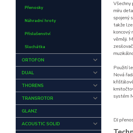
Všechny 
Přenosky
míru deta
spojený 
Náhradní hroty
takže lze
koncový n
Příslušenství
věrněji. 
zesilovač
Sluchátka
muzikálno
ORTOFON
Použití l
DUAL
Nová řad
křišťálov
THORENS
kmitočtov
systém M
TRANSROTOR
GLANZ
DJ přeno
ACOUSTIC SOLID
Techn