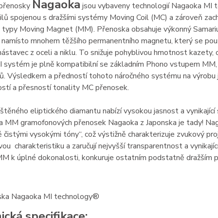
Nagaoka
přenosky
jsou vybaveny technologií Nagaoka MI t
ilů spojenou s dražšími systémy Moving Coil (MC) a zároveň za
s typy Moving Magnet (MM). Přenoska obsahuje výkonný Samariu
 namísto mnohem těžšího permanentního magnetu, který se použí
ástavec z oceli a niklu. To snižuje pohyblivou hmotnost kazety
MI systém je plně kompatibilní se základním Phono vstupem MM,
ů. Výsledkem a předností tohoto náročného systému na výrobu je
stí a přesností tonality MC přenosek.
eštěného eliptického diamantu nabízí vysokou jasnost a vynikající
a MM gramofonových přenosek Nagaoka z Japonska je tady! Nag
ě čistými vysokými tóny“, což výstižně charakterizuje zvukový pro
ou charakteristiku a zaručují nejvyšší transparentnost a vynikaj
M k úplné dokonalosti, konkuruje ostatním podstatně dražším 
ska Nagaoka MI technology®
ická specifikace: