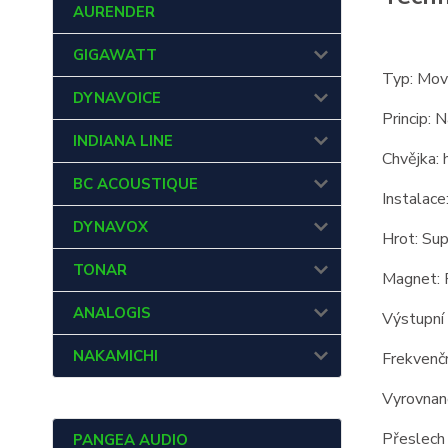
AURENDER
GIGAWATT
Typ: Mov
DYNAVOICE
Princip: 
INDIANA LINE
Chvějka: h
BC ACOUSTIQUE
Instalace
DYNAVOX
Hrot: Sup
TONAR
Magnet: 
ANALOGIS
Výstupní
NAKAMICHI
Frekvenč
Vyrovnano
Přeslech 
PANGEA AUDIO