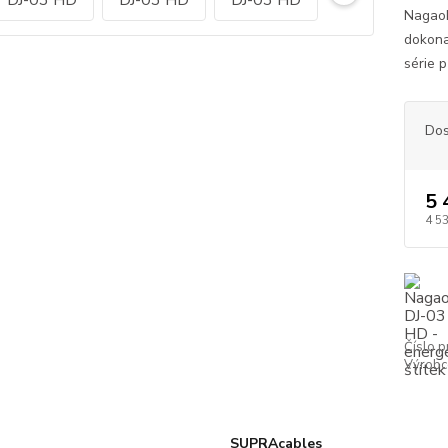
Nagaok
dokona
série 
Dos
5 
4 5
Číslo p
Výrobc
SUPRAcables