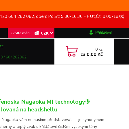
420 604 262 062, open: Po,St: 9.00-16.30 ++ Út,Čt: 9.00-18.00
Přihlášení
CZK
te.
0
ks
za
0,00 Kč
0 / 604262062
řenoska Nagaoka MI technology®
alovaná na headshellu
 Nagaoka vám nemusíme představovat ..... je synonymem
dherný a teplý zvuk s křišťálově čistými vysokými tóny.