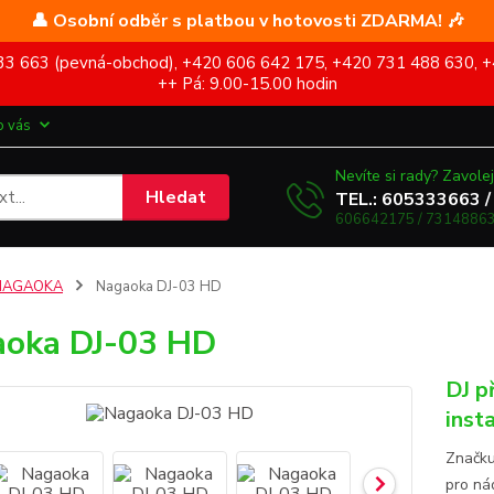
👤 Osobní odběr s platbou v hotovosti ZDARMA! 🎶
5 333 663 (pevná-obchod), +420 606 642 175, +420 731 488 630, +
++ Pá: 9.00-15.00 hodin
o vás
Nevíte si rady? Zavolej
Hledat
TEL.: 605333663 /
606642175 / 73148863
NAGAOKA
Nagaoka DJ-03 HD
oka DJ-03 HD
DJ p
inst
Značku
pro ná