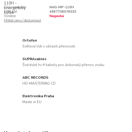
Číslo produktu:
NAG-MP-110H
EAN kód:
4967736076333
Výrobce:
Nagaoka
Hlídat cenu / dostupnost
Ortofon
Světový lídr v oblasti přenosek
SUPRAcables
Švédské hi-fi kabely pro dokonalý přenos zvuku
ABC RECORDS
HD-MASTERING CD
Elektronika Praha
Made in EU