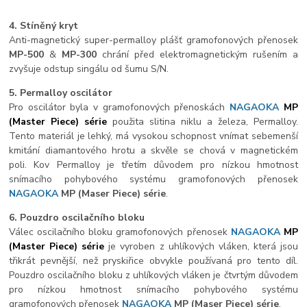
4. Stíněný kryt
Anti-magnetický super-permalloy plášť gramofonových přenosek
MP-500
&
MP-300
chrání před elektromagnetickým rušením a
zvyšuje odstup singálu od šumu S/N.
5. Permalloy oscilátor
Pro oscilátor byla v gramofonových přenoskách
NAGAOKA
MP
(Master Piece) série
použita slitina niklu a železa, Permalloy.
Tento materiál je lehký, má vysokou schopnost vnímat sebemenší
kmitání diamantového hrotu a skvěle se chová v magnetickém
poli. Kov Permalloy je třetím důvodem pro nízkou hmotnost
snímacího pohybového systému gramofonových přenosek
NAGAOKA
MP
(Maser Piece) série
.
6. Pouzdro oscilačního bloku
Válec oscilačního bloku gramofonových přenosek
NAGAOKA
MP
(Master Piece) série
je vyroben z uhlíkových vláken, která jsou
třikrát pevnější, než pryskiřice obvykle používaná pro tento díl.
Pouzdro oscilačního bloku z uhlíkových vláken je čtvrtým důvodem
pro nízkou hmotnost snímacího pohybového systému
gramofonových přenosek
NAGAOKA
MP
(Maser Piece) série
.