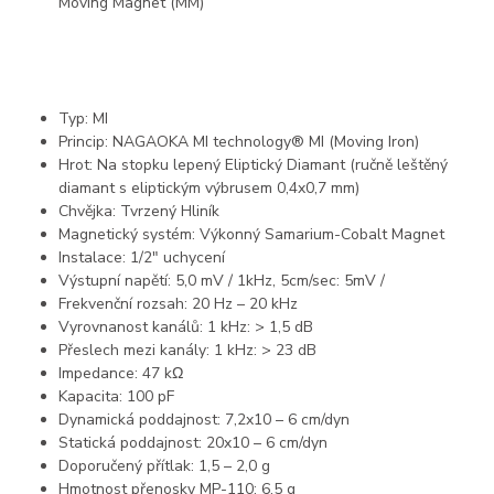
Moving Magnet (MM)
Typ: MI
Princip: NAGAOKA MI technology® MI (Moving Iron)
Hrot: Na stopku lepený Eliptický Diamant (ručně leštěný
diamant s eliptickým výbrusem 0,4x0,7 mm)
Chvějka: Tvrzený Hliník
Magnetický systém: Výkonný Samarium-Cobalt Magnet
Instalace: 1/2″ uchycení
Výstupní napětí: 5,0 mV / 1kHz, 5cm/sec: 5mV /
Frekvenční rozsah: 20 Hz – 20 kHz
Vyrovnanost kanálů: 1 kHz: > 1,5 dB
Přeslech mezi kanály: 1 kHz: > 23 dB
Impedance: 47 kΩ
Kapacita: 100 pF
Dynamická poddajnost: 7,2x10 – 6 cm/dyn
Statická poddajnost: 20x10 – 6 cm/dyn
Doporučený přítlak: 1,5 – 2,0 g
Hmotnost přenosky MP-110: 6,5 g