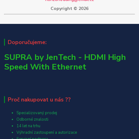
Copyright © 2026
Doporučujeme:
SUPRA by JenTech - HDMI High
Speed With Ethernet
Proč nakupovat u nás ??
Specializovaný prodej
Odborné znalosti
14 let na trhu
Výhradní zastoupení a autorizace
Servisní podpora