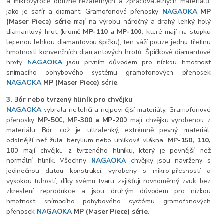
a mikrovýrobě obtížně řezatelných a zpracovatelných materiálů,
jako je safír a diamant. Gramofonové přenosky
NAGAOKA
MP
(Maser Piece) série
mají na výrobu náročný a drahý lehký holý
diamantový hrot (kromě
MP-110 a MP-100,
které mají na stopku
lepenou lehkou diamantovou špičku), ten váží pouze jednu třetinu
hmotnosti konvenčních diamantových hrotů. Špičkové diamantové
hroty
NAGAOKA
jsou prvním důvodem pro nízkou hmotnost
snímacího pohybového systému gramofonových přenosek
NAGAOKA
MP
(Maser Piece) série
.
3. Bór nebo tvrzený hliník pro chvějku
NAGAOKA
vybrala nejlehčí a nejpevnější materiály. Gramofonové
přenosky
MP-500, MP-300 a MP-200
mají chvějku vyrobenou z
materiálu Bór, což je ultralehký, extrémně pevný materiál,
odolnější než žula, berylium nebo uhlíková vlákna.
MP-150, 110,
100
mají chvějku z tvrzeného hliníku, který je pevnější než
normální hliník. Všechny
NAGAOKA c
hvějky jsou navrženy s
jedinečnou dutou konstrukcí, vyrobeny s mikro-přesností a
vysokou tuhostí, díky svému tvaru zajišťují rovnoměrný zvuk bez
zkreslení reprodukce a jsou druhým důvodem pro nízkou
hmotnost snímacího pohybového systému gramofonových
přenosek
NAGAOKA
MP
(Maser Piece) série
.