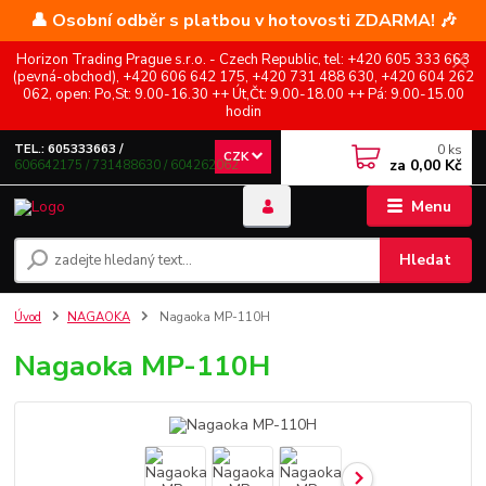
👤 Osobní odběr s platbou v hotovosti ZDARMA! 🎶
Horizon Trading Prague s.r.o. - Czech Republic, tel: +420 605 333 663
(pevná-obchod), +420 606 642 175, +420 731 488 630, +420 604 262
062, open: Po,St: 9.00-16.30 ++ Út,Čt: 9.00-18.00 ++ Pá: 9.00-15.00
hodin
0
ks
TEL.: 605333663 /
CZK
za
0,00 Kč
606642175 / 731488630 / 604262062
Menu
Hledat
Úvod
NAGAOKA
Nagaoka MP-110H
Nagaoka MP-110H