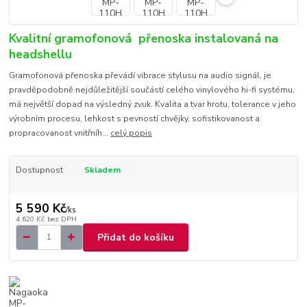
Kvalitní gramofonová přenoska instalovaná na
headshellu
Gramofonová přenoska převádí vibrace stylusu na audio signál, je
pravděpodobně nejdůležitější součástí celého vinylového hi-fi systému,
má největší dopad na výsledný zvuk. Kvalita a tvar hrotu, tolerance v jeho
výrobním procesu, lehkost s pevností chvějky, sofistikovanost a
propracovanost vnitřníh...
celý popis
Dostupnost
Skladem
5 590 Kč
/
ks
4 620 Kč
bez DPH
Přidat do košíku