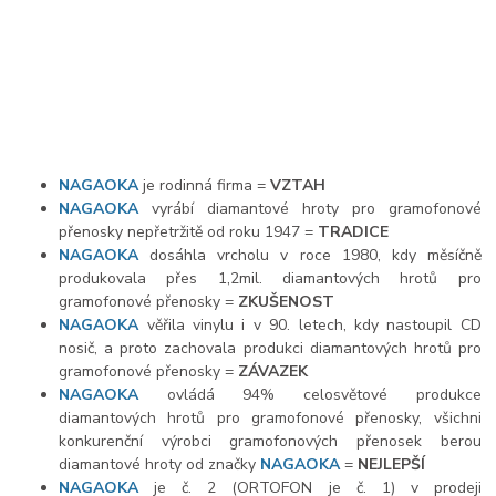
NAGAOKA
je rodinná firma =
VZTAH
NAGAOKA
vyrábí diamantové hroty pro gramofonové
přenosky nepřetržitě od roku 1947 =
TRADICE
NAGAOKA
dosáhla vrcholu v roce 1980, kdy měsíčně
produkovala přes 1,2mil. diamantových hrotů pro
gramofonové přenosky =
ZKUŠENOST
NAGAOKA
věřila vinylu i v 90. letech, kdy nastoupil CD
nosič, a proto zachovala produkci diamantových hrotů pro
gramofonové přenosky =
ZÁVAZEK
NAGAOKA
ovládá 94% celosvětové produkce
diamantových hrotů pro gramofonové přenosky, všichni
konkurenční výrobci gramofonových přenosek berou
diamantové hroty od značky
NAGAOKA
=
NEJLEPŠÍ
NAGAOKA
je č. 2 (ORTOFON je č. 1) v prodeji