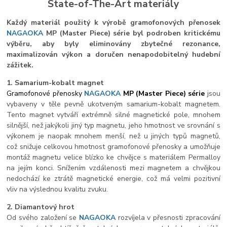
State-of-The-Art materiály
Každý materiál použitý k výrobě gramofonových přenosek
NAGAOKA
MP (Master Piece) série byl podroben kritickému
výběru, aby byly eliminovány zbytečné rezonance,
maximalizován výkon a doručen nenapodobitelný hudební
zážitek.
1. Samarium-kobalt magnet
Gramofonové přenosky
NAGAOKA
MP (Master Piece) série
jsou
vybaveny v těle pevně ukotveným samarium-kobalt magnetem.
Tento magnet vytváří extrémně silné magnetické pole, mnohem
silnější, než jakýkoli jiný typ magnetu, jeho hmotnost ve srovnání s
výkonem je naopak mnohem menší, než u jiných typů magnetů,
což snižuje celkovou hmotnost gramofonové přenosky a umožňuje
montáž magnetu velice blízko ke chvějce s materiálem Permalloy
na jejím konci. Snížením vzdálenosti mezi magnetem a chvějkou
nedochází ke ztrátě magnetické energie, což má velmi pozitivní
vliv na výslednou kvalitu zvuku.
2. Diamantový hrot
Od svého založení se
NAGAOKA
rozvíjela v přesnosti zpracování