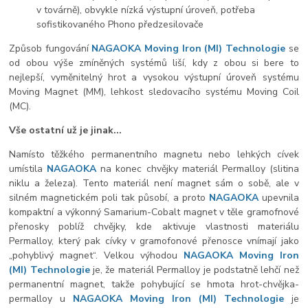
v továrně), obvykle nízká výstupní úroveň, potřeba
sofistikovaného Phono předzesilovače
Způsob fungování
NAGAOKA Moving Iron (MI) Technologie
se
od obou výše zmíněných systémů liší, kdy z obou si bere to
nejlepší, vyměnitelný hrot a vysokou výstupní úroveň systému
Moving Magnet (MM), lehkost sledovacího systému Moving Coil
(MC).
Vše ostatní už je jinak...
Namísto těžkého permanentního magnetu nebo lehkých cívek
umístila
NAGAOKA
na konec chvějky materiál Permalloy (slitina
niklu a železa). Tento materiál není magnet sám o sobě, ale v
silném magnetickém poli tak působí, a proto
NAGAOKA
upevnila
kompaktní a výkonný Samarium-Cobalt magnet v těle gramofnové
přenosky poblíž chvějky, kde aktivuje vlastnosti materiálu
Permalloy, který pak cívky v gramofonové přenosce vnímají jako
„pohyblivý magnet“. Velkou výhodou
NAGAOKA Moving Iron
(MI) Technologie
je, že materiál Permalloy je podstatně lehčí než
permanentní magnet, takže pohybující se hmota hrot-chvějka-
permalloy u
NAGAOKA Moving Iron (
MI) Technologie
je