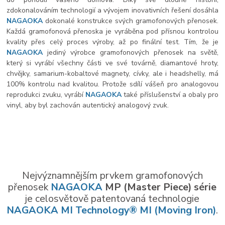
zdokonalováním technologií a vývojem inovativních řešení dosáhla
NAGAOKA
dokonalé konstrukce svých gramofonových přenosek.
Každá gramofonová přenoska je vyráběna pod přísnou kontrolou
kvality přes celý proces výroby, až po finální test. Tím, že je
NAGAOKA
jediný výrobce gramofonových přenosek na světě,
který si vyrábí všechny části ve své továrně, diamantové hroty,
chvějky, samarium-kobaltové magnety, cívky, ale i headshelly, má
100% kontrolu nad kvalitou. Protože sdílí vášeň pro analogovou
reprodukci zvuku, vyrábí
NAGAOKA
také příslušenství a obaly pro
vinyl, aby byl zachován autentický analogový zvuk.
Nejvýznamnějším prvkem gramofonových
přenosek
NAGAOKA
MP (Master Piece) série
je celosvětově patentovaná technologie
NAGAOKA MI Technology® MI (Moving Iron)
.