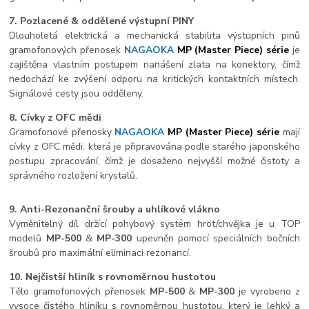
7. Pozlacené & oddělené výstupní PINY
Dlouholetá elektrická a mechanická stabilita výstupních pinů
gramofonových přenosek
NAGAOKA
MP (Master Piece) série
je
zajištěna vlastním postupem nanášení zlata na konektory, čímž
nedochází ke zvýšení odporu na kritických kontaktních místech.
Signálové cesty jsou odděleny.
8. Cívky z OFC mědi
Gramofonové přenosky
NAGAOKA
MP (Master Piece) série
mají
cívky z OFC mědi, která je připravována podle starého japonského
postupu zpracování, čímž je dosaženo nejvyšší možné čistoty a
správného rozložení krystalů.
9. Anti-Rezonanční šrouby a uhlíkové vlákno
Vyměnitelný díl držící pohybový systém hrot/chvějka je u TOP
modelů
MP-500
&
MP-300
upevněn pomocí speciálních bočních
šroubů pro maximální eliminaci rezonancí.
10.
Nejčistší hliník s rovnoměrnou hustotou
Tělo gramofonových přenosek
MP-500
&
MP-300
je vyrobeno z
vysoce čistého hliníku s rovnoměrnou hustotou, který je lehký a