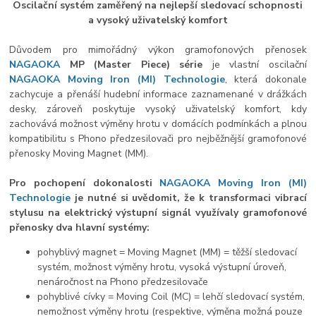
Oscilační systém zaměřený na nejlepší sledovací schopnosti
a vysoký uživatelský komfort
Důvodem pro mimořádný výkon gramofonových přenosek
NAGAOKA
MP (Master Piece) série
je vlastní oscilační
NAGAOKA
Moving Iron (MI) Technologie
, která dokonale
zachycuje a přenáší hudební informace zaznamenané v drážkách
desky, zároveň poskytuje vysoký uživatelský komfort, kdy
zachovává možnost výměny hrotu v domácích podmínkách a plnou
kompatibilitu s Phono předzesilovači pro nejběžnější gramofonové
přenosky Moving Magnet (MM).
Pro pochopení dokonalosti
NAGAOKA
Moving Iron (MI)
Technologie
je nutné si uvědomit, že k transformaci vibrací
stylusu na elektrický výstupní signál využívaly gramofonové
přenosky dva hlavní systémy:
pohyblivý magnet = Moving Magnet (MM) = těžší sledovací
systém, možnost výměny hrotu, vysoká výstupní úroveň,
nenáročnost na Phono předzesilovače
pohyblivé cívky = Moving Coil (MC) = lehčí sledovací systém,
nemožnost výměny hrotu (respektive, výměna možná pouze