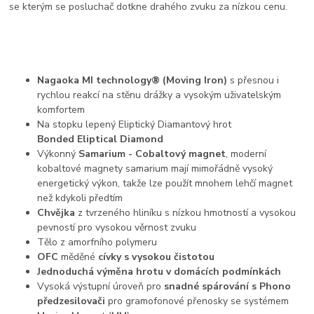
se kterým se posluchač dotkne drahého zvuku za nízkou cenu.
Nagaoka MI technology® (Moving Iron)
s přesnou i
rychlou reakcí na stěnu drážky a vysokým uživatelským
komfortem
Na stopku lepený Eliptický Diamantový hrot
Bonded Eliptical Diamond
Výkonný
Samarium - Cobaltový magnet
, moderní
kobaltové magnety samarium mají mimořádně vysoký
energetický výkon, takže lze použít mnohem lehčí magnet
než kdykoli předtím
Chvějka
z tvrzeného hliníku s nízkou hmotností a vysokou
pevností pro vysokou věrnost zvuku
Tělo z amorfního polymeru
OFC
měděné
cívky s vysokou čistotou
Jednoduchá výměna hrotu v domácích podmínkách
Vysoká výstupní úroveň pro
snadné spárování s Phono
předzesilovači
pro gramofonové přenosky se systémem