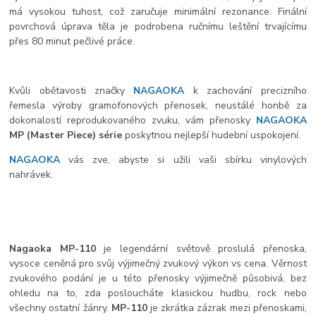
má vysokou tuhost, což zaručuje minimální rezonance. Finální
povrchová úprava těla je podrobena ručnímu leštění trvajícímu
přes 80 minut pečlivé práce.
Kvůli obětavosti značky
NAGAOKA
k zachování precizního
řemesla výroby gramofonových přenosek, neustálé honbě za
dokonalostí reprodukovaného zvuku, vám přenosky
NAGAOKA
MP (Master Piece) série
poskytnou nejlepší hudební uspokojení.
NAGAOKA
vás zve, abyste si užili vaši sbírku vinylových
nahrávek.
Nagaoka MP-110
je legendární světově proslulá přenoska,
vysoce ceněná pro svůj výjimečný zvukový výkon vs cena. Věrnost
zvukového podání je u této přenosky výjimečně působivá, bez
ohledu na to, zda posloucháte klasickou hudbu, rock nebo
všechny ostatní žánry.
MP-110
je zkrátka zázrak mezi přenoskami,