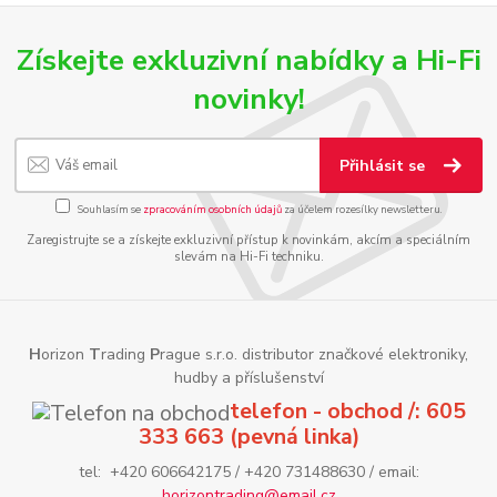
Získejte exkluzivní nabídky a Hi-Fi
novinky!
Přihlásit se
Souhlasím se
zpracováním osobních údajů
za účelem rozesílky newsletteru.
Zaregistrujte se a získejte exkluzivní přístup k novinkám, akcím a speciálním
slevám na Hi-Fi techniku.
H
orizon
T
rading
P
rague s.r.o. distributor značkové elektroniky,
hudby a příslušenství
telefon - obchod /: 605
333 663 (pevná linka)
tel: +420 606642175 / +420 731488630 / email:
horizontrading@email.cz