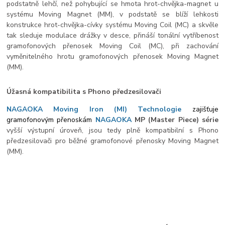
podstatně lehčí, než pohybující se hmota hrot-chvějka-magnet u
systému Moving Magnet (MM), v podstatě se blíží lehkosti
konstrukce hrot-chvějka-cívky systému Moving Coil (MC) a skvěle
tak sleduje modulace drážky v desce, přináší tonální vytříbenost
gramofonových přenosek Moving Coil (MC), při zachování
vyměnitelného hrotu gramofonových přenosek Moving Magnet
(MM).
Úžasná kompatibilita s Phono předzesilovači
NAGAOKA Moving Iron (MI) Technologie
zajišťuje
gramofonovým přenoskám
NAGAOKA
MP (Master Piece) série
vyšší výstupní úroveň, jsou tedy plně kompatibilní s Phono
předzesilovači pro běžné gramofonové přenosky Moving Magnet
(MM).