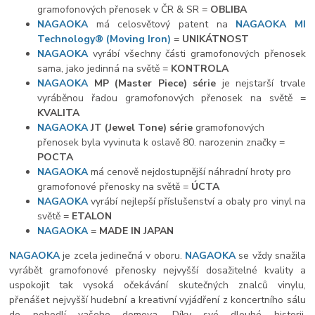
gramofonových přenosek v ČR & SR =
OBLIBA
NAGAOKA
má celosvětový patent na
NAGAOKA MI
Technology
®
(Moving Iron)
=
UNIKÁTNOST
NAGAOKA
vyrábí všechny části gramofonových přenosek
sama, jako jedinná na světě =
KONTROLA
NAGAOKA
MP (Master Piece) série
je nejstarší trvale
vyráběnou řadou gramofonových přenosek na světě =
KVALITA
NAGAOKA
JT (Jewel Tone) série
gramofonových
přenosek byla vyvinuta k oslavě 80. narozenin značky =
POCTA
NAGAOKA
má cenově nejdostupnější náhradní hroty pro
gramofonové přenosky na světě =
ÚCTA
NAGAOKA
vyrábí nejlepší příslušenství a obaly pro vinyl na
světě =
ETALON
NAGAOKA
=
MADE IN JAPAN
NAGAOKA
je zcela jedinečná v oboru.
NAGAOKA
se vždy snažila
vyrábět gramofonové přenosky nejvyšší dosažitelné kvality a
uspokojit tak vysoká očekávání skutečných znalců vinylu,
přenášet nejvyšší hudební a kreativní vyjádření z koncertního sálu
do pohodlí vašeho domova. Díky své dlouhé historii,