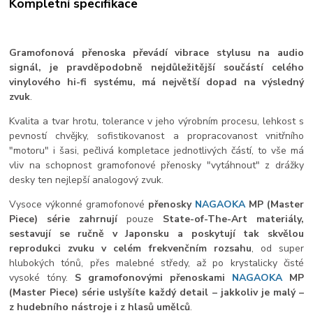
Kompletní specifikace
Gramofonová přenoska převádí vibrace stylusu na audio
signál, je pravděpodobně nejdůležitější
součástí celého
vinylového hi-fi systému, má největší dopad na výsledný
zvuk
.
Kvalita
a tvar hrotu, tolerance v jeho
výrobním procesu, lehkost s
pevností chvějky, sofistikovanost a propracovanost vnitřního
"motoru" i šasi, pečlivá kompletace jednotlivých částí, to vše má
vliv na schopnost gramofonové přenosky "vytáhnout" z drážky
desky ten nejlepší analogový zvuk.
Vysoce výkonné gramofonové
přenosky
NAGAOKA
MP (Master
Piece) série
zahrnují
pouze
State-of-The-Art materiály,
sestavují se ručně v Japonsku
a poskytují tak skvělou
reprodukci zvuku v celém frekvenčním rozsahu
, od super
hlubokých tónů, přes malebné středy, až po krystalicky čisté
vysoké tóny.
S gramofonovými přenoskami
NAGAOKA
MP
(Master Piece) série uslyšíte každý detail – jakkoliv je malý –
z hudebního nástroje i z hlasů umělců
.