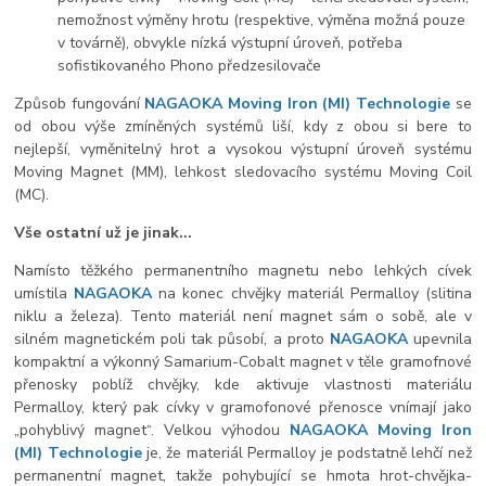
nemožnost výměny hrotu (respektive, výměna možná pouze
v továrně), obvykle nízká výstupní úroveň, potřeba
sofistikovaného Phono předzesilovače
Způsob fungování
NAGAOKA Moving Iron (MI) Technologie
se
od obou výše zmíněných systémů liší, kdy z obou si bere to
nejlepší, vyměnitelný hrot a vysokou výstupní úroveň systému
Moving Magnet (MM), lehkost sledovacího systému Moving Coil
(MC).
Vše ostatní už je jinak...
Namísto těžkého permanentního magnetu nebo lehkých cívek
umístila
NAGAOKA
na konec chvějky materiál Permalloy (slitina
niklu a železa). Tento materiál není magnet sám o sobě, ale v
silném magnetickém poli tak působí, a proto
NAGAOKA
upevnila
kompaktní a výkonný Samarium-Cobalt magnet v těle gramofnové
přenosky poblíž chvějky, kde aktivuje vlastnosti materiálu
Permalloy, který pak cívky v gramofonové přenosce vnímají jako
„pohyblivý magnet“. Velkou výhodou
NAGAOKA Moving Iron
(MI) Technologie
je, že materiál Permalloy je podstatně lehčí než
permanentní magnet, takže pohybující se hmota hrot-chvějka-