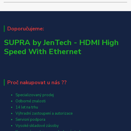
Doporučujeme:
SUPRA by JenTech - HDMI High
Speed With Ethernet
Proč nakupovat u nás ??
Specializovaný prodej
Odborné znalosti
14 let na trhu
Výhradní zastoupení a autorizace
Servisní podpora
Vysoké skladové zásoby