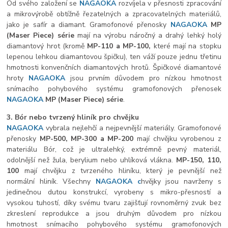
Od svého založení se
NAGAOKA
rozvíjela v přesnosti zpracování
a mikrovýrobě obtížně řezatelných a zpracovatelných materiálů,
jako je safír a diamant. Gramofonové přenosky
NAGAOKA
MP
(Maser Piece) série
mají na výrobu náročný a drahý lehký holý
diamantový hrot (kromě
MP-110 a MP-100,
které mají na stopku
lepenou lehkou diamantovou špičku), ten váží pouze jednu třetinu
hmotnosti konvenčních diamantových hrotů. Špičkové diamantové
hroty
NAGAOKA
jsou prvním důvodem pro nízkou hmotnost
snímacího pohybového systému gramofonových přenosek
NAGAOKA
MP
(Maser Piece) série
.
3. Bór nebo tvrzený hliník pro chvějku
NAGAOKA
vybrala nejlehčí a nejpevnější materiály. Gramofonové
přenosky
MP-500, MP-300 a MP-200
mají chvějku vyrobenou z
materiálu Bór, což je ultralehký, extrémně pevný materiál,
odolnější než žula, berylium nebo uhlíková vlákna.
MP-150, 110,
100
mají chvějku z tvrzeného hliníku, který je pevnější než
normální hliník. Všechny
NAGAOKA c
hvějky jsou navrženy s
jedinečnou dutou konstrukcí, vyrobeny s mikro-přesností a
vysokou tuhostí, díky svému tvaru zajišťují rovnoměrný zvuk bez
zkreslení reprodukce a jsou druhým důvodem pro nízkou
hmotnost snímacího pohybového systému gramofonových