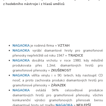
z hudebního nástroje i z hlasů umělců
.
NAGAOKA
je rodinná firma =
VZTAH
NAGAOKA
vyrábí diamantové hroty pro gramofonové
přenosky nepřetržitě od roku 1947 =
TRADICE
NAGAOKA
dosáhla vrcholu v roce 1980, kdy měsíčně
produkovala přes 1,2mil. diamantových hrotů pro
gramofonové přenosky =
ZKUŠENOST
NAGAOKA
věřila vinylu i v 90. letech, kdy nastoupil CD
nosič, a proto zachovala produkci diamantových hrotů pro
gramofonové přenosky =
ZÁVAZEK
NAGAOKA
ovládá 94% celosvětové produkce
diamantových hrotů pro gramofonové přenosky, všichni
konkurenční výrobci gramofonových přenosek berou
diamantové hroty od značky
NAGAOKA
=
NEJLEPŠÍ