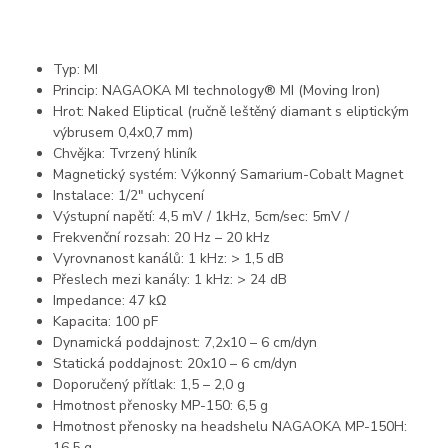
Typ: MI
Princip: NAGAOKA MI technology® MI (Moving Iron)
Hrot: Naked Eliptical (ručně leštěný diamant s eliptickým
výbrusem 0,4x0,7 mm)
Chvějka: Tvrzený hliník
Magnetický systém: Výkonný Samarium-Cobalt Magnet
Instalace: 1/2″ uchycení
Výstupní napětí: 4,5 mV / 1kHz, 5cm/sec: 5mV /
Frekvenční rozsah: 20 Hz – 20 kHz
Vyrovnanost kanálů: 1 kHz: > 1,5 dB
Přeslech mezi kanály: 1 kHz: > 24 dB
Impedance: 47 kΩ
Kapacita: 100 pF
Dynamická poddajnost: 7,2x10 – 6 cm/dyn
Statická poddajnost: 20x10 – 6 cm/dyn
Doporučený přítlak: 1,5 – 2,0 g
Hmotnost přenosky MP-150: 6,5 g
Hmotnost přenosky na headshelu NAGAOKA MP-150H:
16,5 g