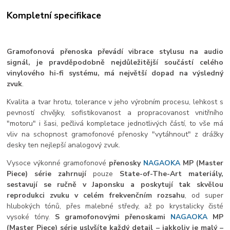
Kompletní specifikace
Gramofonová přenoska převádí vibrace stylusu na audio
signál, je pravděpodobně nejdůležitější
součástí celého
vinylového hi-fi systému, má největší dopad na výsledný
zvuk
.
Kvalita
a tvar hrotu, tolerance v jeho
výrobním procesu, lehkost s
pevností chvějky, sofistikovanost a propracovanost vnitřního
"motoru" i šasi, pečlivá kompletace jednotlivých částí, to vše má
vliv na schopnost gramofonové přenosky "vytáhnout" z drážky
desky ten nejlepší analogový zvuk.
Vysoce výkonné gramofonové
přenosky
NAGAOKA
MP (Master
Piece) série
zahrnují
pouze
State-of-The-Art materiály,
sestavují se ručně v Japonsku
a poskytují tak skvělou
reprodukci zvuku v celém frekvenčním rozsahu
, od super
hlubokých tónů, přes malebné středy, až po krystalicky čisté
vysoké tóny.
S gramofonovými přenoskami
NAGAOKA
MP
(Master Piece) série uslyšíte každý detail – jakkoliv je malý –