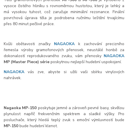
vysoce čistého hliníku s rovnoměrnou hustotou, který je lehký a
má vysokou tuhost, což zaručuje minimální rezonance. Finální
povrchová úprava těla je podrobena ručnímu leštění trvajícímu
přes 80 minut pečlivé práce.
Kvůli obětavosti značky
NAGAOKA
k zachování precizního
řemesla výroby gramofonových přenosek, neustálé honbě za
dokonalostí reprodukovaného zvuku, vám přenosky
NAGAOKA
MP (Master Piece) série
poskytnou nejlepší hudební uspokojení.
NAGAOKA
vás zve, abyste si užili vaši sbírku vinylových
nahrávek.
Nagaoka MP-150
poskytuje jemné a zároveň pevné basy, skvělou
plynulost napříč frekvenčním spektrem a sladké výšky. Pro
posluchače, který hledá teplý zvuk s emoční výmluvností bude
MP-150
bude hudební klenot.