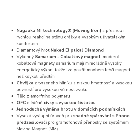
Nagaoka MI technology® (Moving Iron)
s přesnou i
rychlou reakcí na stěnu drážky a vysokým uživatelským
komfortem
Diamantový hrot
Naked Eliptical Diamond
Výkonný
Samarium - Cobaltový magnet
, moderní
kobaltové magnety samarium mají mimořádně vysoký
energetický výkon, takže lze použít mnohem lehčí magnet
než kdykoli předtím
Chvějka
z tvrzeného hliníku s nízkou hmotností a vysokou
pevností pro vysokou věrnost zvuku
Tělo z amorfního polymeru
OFC
měděné
cívky s vysokou čistotou
Jednoduchá výměna hrotu v domácích podmínkách
Vysoká výstupní úroveň pro
snadné spárování s Phono
předzesilovači
pro gramofonové přenosky se systémem
Moving Magnet (MM)