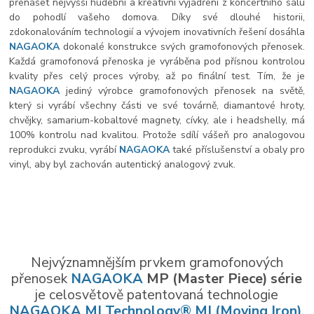
přenášet nejvyšší hudební a kreativní vyjádření z koncertního sálu
do pohodlí vašeho domova. Díky své dlouhé historii,
zdokonalováním technologií a vývojem inovativních řešení dosáhla
NAGAOKA
dokonalé konstrukce svých gramofonových přenosek.
Každá gramofonová přenoska je vyráběna pod přísnou kontrolou
kvality přes celý proces výroby, až po finální test. Tím, že je
NAGAOKA
jediný výrobce gramofonových přenosek na světě,
který si vyrábí všechny části ve své továrně, diamantové hroty,
chvějky, samarium-kobaltové magnety, cívky, ale i headshelly, má
100% kontrolu nad kvalitou. Protože sdílí vášeň pro analogovou
reprodukci zvuku, vyrábí
NAGAOKA
také příslušenství a obaly pro
vinyl, aby byl zachován autentický analogový zvuk.
Nejvýznamnějším prvkem gramofonových
přenosek
NAGAOKA
MP (Master Piece) série
je celosvětově patentovaná technologie
NAGAOKA MI Technology® MI (Moving Iron)
.