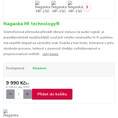
Nagaoka MI technology®
Gramofonová přenoska převádí vibrace stylusu na audio signál, je
pravděpodobně nejdůležitější součástí celého vinylového hi-fi systému,
má největší dopad na výsledný zvuk. Kvalita a tvar hrotu, tolerance v jeho
výrobním procesu, lehkost s pevností chvějky, sofistikovanost a
propracovanost vnitřníh...
celý popis
Dostupnost
Skladem
9 990 Kč
/
ks
8 256 Kč
bez DPH
Přidat do košíku