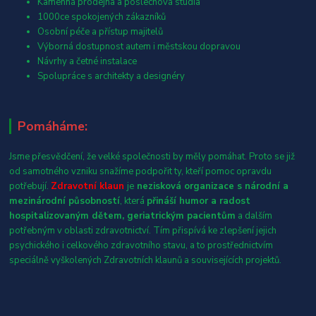
Kamenná prodejna a poslechová studia
1000ce spokojených zákazníků
Osobní péče a přístup majitelů
Výborná dostupnost autem i městskou dopravou
Návrhy a četné instalace
Spolupráce s architekty a designéry
Pomáháme:
Jsme přesvědčení, že velké společnosti by měly pomáhat. Proto se již
od samotného vzniku snažíme podpořit ty, kteří pomoc opravdu
potřebují.
Zdravotní klaun
je
nezisková organizace s národní a
mezinárodní působností
, která
přináší humor a radost
hospitalizovaným dětem, geriatrickým pacientům
a dalším
potřebným v oblasti zdravotnictví. Tím přispívá ke zlepšení jejich
psychického i celkového zdravotního stavu, a to prostřednictvím
speciálně vyškolených Zdravotních klaunů a souvisejících projektů.