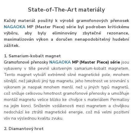
State-of-The-Art materiály
Každý materiál použitý k výrobě gramofonových přenosek
NAGAOKA
MP (Master Piece) série byl podroben kritickému
výběru, aby byly eliminovány zbytečné rezonance,
maximalizován výkon a doručen nenapodobitelný hudební
zážitek.
1. Samarium-kobalt magnet
Gramofonové přenosky
NAGAOKA
MP (Master Piece) série
jsou
vybaveny v těle pevně ukotveným samarium-kobalt magnetem.
Tento magnet vytváří extrémně silné magnetické pole, mnohem
silnější, než jakýkoli jiný typ magnetu, jeho hmotnost ve srovnání s
výkonem je naopak mnohem menší, než u jiných typů magnetů,
což snižuje celkovou hmotnost gramofonové přenosky a umožňuje
montáž magnetu velice blízko ke chvějce s materiálem Permalloy
na jejím konci. Snížením vzdálenosti mezi magnetem a chvějkou
nedochází ke ztrátě magnetické energie, což má velmi pozitivní
vliv na výslednou kvalitu zvuku.
2. Diamantový hrot