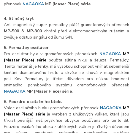
přenosek
NAGAOKA
MP
(Maser Piece) série
.
4. Stíněný kryt
Anti-magnetický super-permalloy plášť gramofonových přenosek
MP-500
&
MP-300
chrání před elektromagnetickým rušením a
zvyšuje odstup singálu od šumu S/N.
5. Permalloy oscilátor
Pro oscilátor byla v gramofonových přenoskách
NAGAOKA
MP
(Master Piece) série
použita slitina niklu a železa, Permalloy.
Tento materiál je lehký, má vysokou schopnost vnímat sebemenší
kmitání diamantového hrotu a skvěle se chová v magnetickém
poli. Kov Permalloy je třetím důvodem pro nízkou hmotnost
snímacího pohybového systému gramofonových přenosek
NAGAOKA
MP
(Maser Piece) série
.
6. Pouzdro oscilačního bloku
Válec oscilačního bloku gramofonových přenosek
NAGAOKA
MP
(Master Piece) série
je vyroben z uhlíkových vláken, která jsou
třikrát pevnější, než pryskiřice obvykle používaná pro tento díl.
Pouzdro oscilačního bloku z uhlíkových vláken je čtvrtým důvodem
pro nízkou hmotnost snímacího pohybového systému