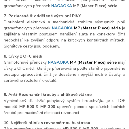
gramofonových přenosek
NAGAOKA
MP
(Maser Piece) série
.
7. Pozlacené & oddělené výstupní PINY
Dlouholetá elektrická a mechanická stabilita výstupních pinů
gramofonových přenosek
NAGAOKA
MP (Master Piece) série
je
zajištěna vlastním postupem nanášení zlata na konektory, čímž
nedochází ke zvýšení odporu na kritických kontaktních místech.
Signálové cesty jsou odděleny.
8. Cívky z OFC mědi
Gramofonové přenosky
NAGAOKA
MP (Master Piece) série
mají
cívky z OFC mědi, která je připravována podle starého japonského
postupu zpracování, čímž je dosaženo nejvyšší možné čistoty a
správného rozložení krystalů.
9. Anti-Rezonanční šrouby a uhlíkové vlákno
Vyměnitelný díl držící pohybový systém hrot/chvějka je u TOP
modelů
MP-500
&
MP-300
upevněn pomocí speciálních bočních
šroubů pro maximální eliminaci rezonancí.
10.
Nejčistší hliník s rovnoměrnou hustotou
Tělo gramofonových přenosek
MP-500
&
MP-300
je vyrobeno z