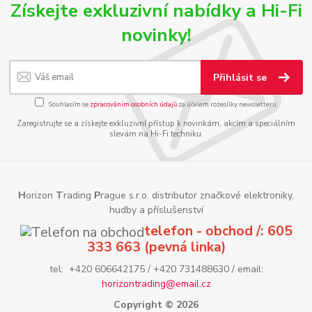
Získejte exkluzivní nabídky a Hi-Fi
novinky!
Přihlásit se
Souhlasím se
zpracováním osobních údajů
za účelem rozesílky newsletteru.
Zaregistrujte se a získejte exkluzivní přístup k novinkám, akcím a speciálním
slevám na Hi-Fi techniku.
H
orizon
T
rading
P
rague s.r.o. distributor značkové elektroniky,
hudby a příslušenství
telefon - obchod /: 605
333 663 (pevná linka)
tel: +420 606642175 / +420 731488630 / email:
horizontrading@email.cz
Copyright © 2026