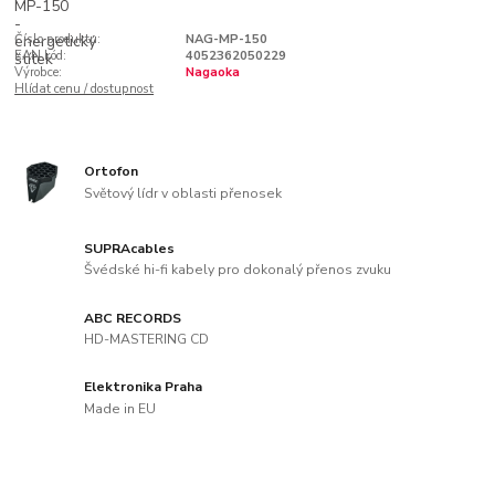
Číslo produktu:
NAG-MP-150
EAN kód:
4052362050229
Výrobce:
Nagaoka
Hlídat cenu / dostupnost
Ortofon
Světový lídr v oblasti přenosek
SUPRAcables
Švédské hi-fi kabely pro dokonalý přenos zvuku
ABC RECORDS
HD-MASTERING CD
Elektronika Praha
Made in EU