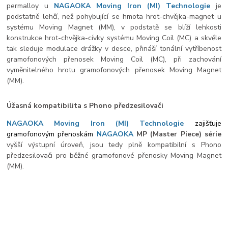
permalloy u
NAGAOKA Moving Iron (
MI) Technologie
je
podstatně lehčí, než pohybující se hmota hrot-chvějka-magnet u
systému Moving Magnet (MM), v podstatě se blíží lehkosti
konstrukce hrot-chvějka-cívky systému Moving Coil (MC) a skvěle
tak sleduje modulace drážky v desce, přináší tonální vytříbenost
gramofonových přenosek Moving Coil (MC), při zachování
vyměnitelného hrotu gramofonových přenosek Moving Magnet
(MM).
Úžasná kompatibilita s Phono předzesilovači
NAGAOKA Moving Iron (MI) Technologie
zajišťuje
gramofonovým přenoskám
NAGAOKA
MP (Master Piece) série
vyšší výstupní úroveň, jsou tedy plně kompatibilní s Phono
předzesilovači pro běžné gramofonové přenosky Moving Magnet
(MM).