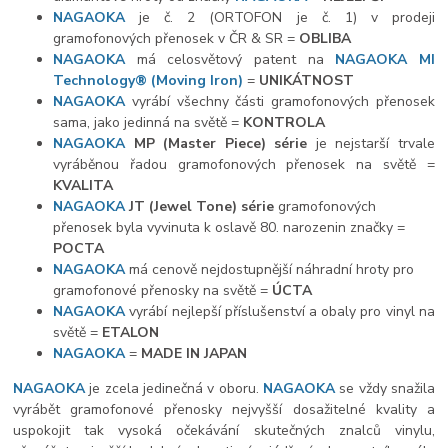
NAGAOKA
je č. 2 (ORTOFON je č. 1) v prodeji
gramofonových přenosek v ČR & SR =
OBLIBA
NAGAOKA
má celosvětový patent na
NAGAOKA MI
Technology
®
(Moving Iron)
=
UNIKÁTNOST
NAGAOKA
vyrábí všechny části gramofonových přenosek
sama, jako jedinná na světě =
KONTROLA
NAGAOKA
MP (Master Piece) série
je nejstarší trvale
vyráběnou řadou gramofonových přenosek na světě =
KVALITA
NAGAOKA
JT (Jewel Tone) série
gramofonových
přenosek byla vyvinuta k oslavě 80. narozenin značky =
POCTA
NAGAOKA
má cenově nejdostupnější náhradní hroty pro
gramofonové přenosky na světě =
ÚCTA
NAGAOKA
vyrábí nejlepší příslušenství a obaly pro vinyl na
světě =
ETALON
NAGAOKA
=
MADE IN JAPAN
NAGAOKA
je zcela jedinečná v oboru.
NAGAOKA
se vždy snažila
vyrábět gramofonové přenosky nejvyšší dosažitelné kvality a
uspokojit tak vysoká očekávání skutečných znalců vinylu,