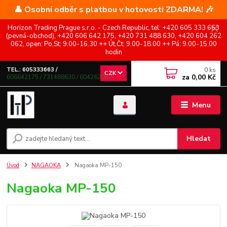
👤 Osobní odběr s platbou v hotovosti ZDARMA! 🎶
Horizon Trading Prague s.r.o. - Czech Republic, tel: +420 605 333 663
(pevná-obchod), +420 606 642 175, +420 731 488 630, +420 604 262
062, open: Po,St: 9.00-16.30 ++ Út,Čt: 9.00-18.00 ++ Pá: 9.00-15.00
hodin
0
ks
TEL.: 605333663 /
CZK
za
0,00 Kč
606642175 / 731488630 / 604262062
Menu
Hledat
Úvod
NAGAOKA
Nagaoka MP-150
Nagaoka MP-150