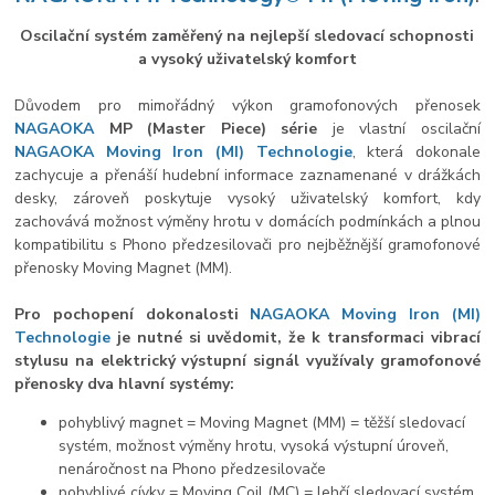
Oscilační systém zaměřený na nejlepší sledovací schopnosti
a vysoký uživatelský komfort
Důvodem pro mimořádný výkon gramofonových přenosek
NAGAOKA
MP (Master Piece) série
je vlastní oscilační
NAGAOKA
Moving Iron (MI) Technologie
, která dokonale
zachycuje a přenáší hudební informace zaznamenané v drážkách
desky, zároveň poskytuje vysoký uživatelský komfort, kdy
zachovává možnost výměny hrotu v domácích podmínkách a plnou
kompatibilitu s Phono předzesilovači pro nejběžnější gramofonové
přenosky Moving Magnet (MM).
Pro pochopení dokonalosti
NAGAOKA
Moving Iron (MI)
Technologie
je nutné si uvědomit, že k transformaci vibrací
stylusu na elektrický výstupní signál využívaly gramofonové
přenosky dva hlavní systémy:
pohyblivý magnet = Moving Magnet (MM) = těžší sledovací
systém, možnost výměny hrotu, vysoká výstupní úroveň,
nenáročnost na Phono předzesilovače
pohyblivé cívky = Moving Coil (MC) = lehčí sledovací systém,