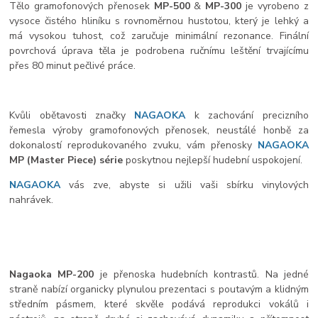
Tělo gramofonových přenosek
MP-500
&
MP-300
je vyrobeno z
vysoce čistého hliníku s rovnoměrnou hustotou, který je lehký a
má vysokou tuhost, což zaručuje minimální rezonance. Finální
povrchová úprava těla je podrobena ručnímu leštění trvajícímu
přes 80 minut pečlivé práce.
Kvůli obětavosti značky
NAGAOKA
k zachování precizního
řemesla výroby gramofonových přenosek, neustálé honbě za
dokonalostí reprodukovaného zvuku, vám přenosky
NAGAOKA
MP (Master Piece) série
poskytnou nejlepší hudební uspokojení.
NAGAOKA
vás zve, abyste si užili vaši sbírku vinylových
nahrávek.
Nagaoka MP-200
je přenoska hudebních kontrastů. Na jedné
straně nabízí organicky plynulou prezentaci s poutavým a klidným
středním pásmem, které skvěle podává reprodukci vokálů i