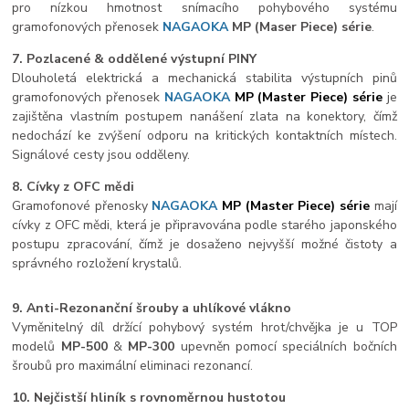
pro nízkou hmotnost snímacího pohybového systému
gramofonových přenosek
NAGAOKA
MP
(Maser Piece) série
.
7. Pozlacené & oddělené výstupní PINY
Dlouholetá elektrická a mechanická stabilita výstupních pinů
gramofonových přenosek
NAGAOKA
MP (Master Piece) série
je
zajištěna vlastním postupem nanášení zlata na konektory, čímž
nedochází ke zvýšení odporu na kritických kontaktních místech.
Signálové cesty jsou odděleny.
8. Cívky z OFC mědi
Gramofonové přenosky
NAGAOKA
MP (Master Piece) série
mají
cívky z OFC mědi, která je připravována podle starého japonského
postupu zpracování, čímž je dosaženo nejvyšší možné čistoty a
správného rozložení krystalů.
9. Anti-Rezonanční šrouby a uhlíkové vlákno
Vyměnitelný díl držící pohybový systém hrot/chvějka je u TOP
modelů
MP-500
&
MP-300
upevněn pomocí speciálních bočních
šroubů pro maximální eliminaci rezonancí.
10.
Nejčistší hliník s rovnoměrnou hustotou