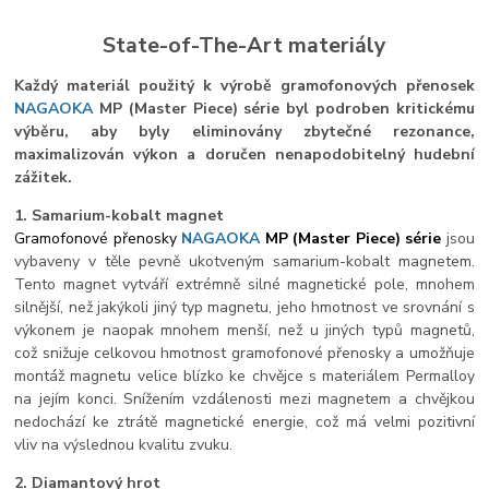
State-of-The-Art materiály
Každý materiál použitý k výrobě gramofonových přenosek
NAGAOKA
MP (Master Piece) série byl podroben kritickému
výběru, aby byly eliminovány zbytečné rezonance,
maximalizován výkon a doručen nenapodobitelný hudební
zážitek.
1. Samarium-kobalt magnet
Gramofonové přenosky
NAGAOKA
MP (Master Piece) série
jsou
vybaveny v těle pevně ukotveným samarium-kobalt magnetem.
Tento magnet vytváří extrémně silné magnetické pole, mnohem
silnější, než jakýkoli jiný typ magnetu, jeho hmotnost ve srovnání s
výkonem je naopak mnohem menší, než u jiných typů magnetů,
což snižuje celkovou hmotnost gramofonové přenosky a umožňuje
montáž magnetu velice blízko ke chvějce s materiálem Permalloy
na jejím konci. Snížením vzdálenosti mezi magnetem a chvějkou
nedochází ke ztrátě magnetické energie, což má velmi pozitivní
vliv na výslednou kvalitu zvuku.
2. Diamantový hrot