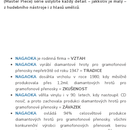
(Master Piece) série uslyšíte každý detail – jakkoliv je malý –
z hudebního nástroje i z hlasů umělců
.
NAGAOKA
je rodinná firma =
VZTAH
NAGAOKA
vyrábí diamantové hroty pro gramofonové
přenosky nepřetržitě od roku 1947 =
TRADICE
NAGAOKA
dosáhla vrcholu v roce 1980, kdy měsíčně
produkovala přes 1,2mil. diamantových hrotů pro
gramofonové přenosky =
ZKUŠENOST
NAGAOKA
věřila vinylu i v 90. letech, kdy nastoupil CD
nosič, a proto zachovala produkci diamantových hrotů pro
gramofonové přenosky =
ZÁVAZEK
NAGAOKA
ovládá 94% celosvětové produkce
diamantových hrotů pro gramofonové přenosky, všichni
konkurenční výrobci gramofonových přenosek berou