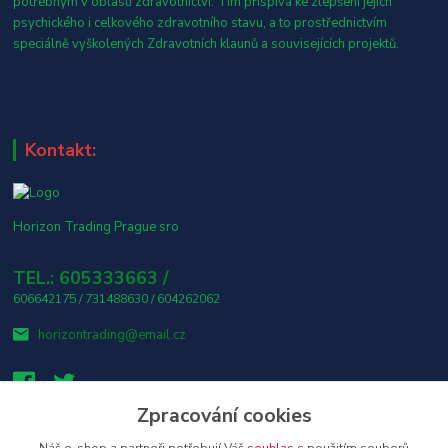
potřebným v oblasti zdravotnictví. Tím přispívá ke zlepšení jejich
psychického i celkového zdravotního stavu, a to prostřednictvím
speciálně vyškolených Zdravotních klaunů a souvisejících projektů.
Kontakt:
Horizon Trading Prague sro
TEL.: 605333663 /
606642175 / 731488630 / 604262062
horizontrading@email.cz
Zpracování cookies