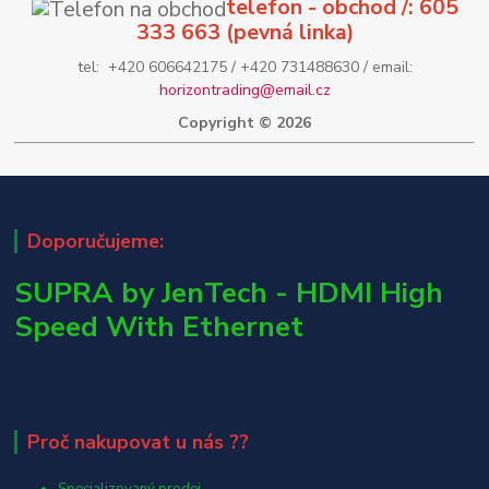
telefon - obchod /: 605
333 663 (pevná linka)
tel: +420 606642175 / +420 731488630 / email:
horizontrading@email.cz
Copyright © 2026
Doporučujeme:
SUPRA by JenTech - HDMI High
Speed With Ethernet
Proč nakupovat u nás ??