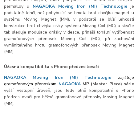
permalloy u
NAGAOKA Moving Iron (
MI) Technologie
je
podstatně lehčí, než pohybující se hmota hrot-chvějka-magnet u
systému Moving Magnet (MM), v podstatě se blíží lehkosti
konstrukce hrot-chvějka-cívky systému Moving Coil (MC) a skvěle
tak sleduje modulace drážky v desce, přináší tonální vytříbenost
gramofonových přenosek Moving Coil (MC), při zachování
vyměnitelného hrotu gramofonových přenosek Moving Magnet
(MM).
Úžasná kompatibilita s Phono předzesilovači
NAGAOKA Moving Iron (MI) Technologie
zajišťuje
gramofonovým přenoskám
NAGAOKA
MP (Master Piece) série
vyšší výstupní úroveň, jsou tedy plně kompatibilní s Phono
předzesilovači pro běžné gramofonové přenosky Moving Magnet
(MM).