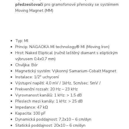
předzesilovači
pro gramofonové přenosky se systémem
Moving Magnet (MM)
Typ: MI
Princip: NAGAOKA MI technology® MI (Moving Iron)
Hrot: Naked Eliptical (ručně leštěný diamant s eliptickým
výbrusem 0,4x0,7 mm)
Chvějka: Bór
Magnetický systém: Výkonný Samarium-Cobalt Magnet
Instalace: 1/2″ uchycení
Výstupní napětí: 4,0 mV / 1kHz, 5cm/sec: 5mV /
Frekvenční rozsah: 20 Hz – 23 kHz
Vyrovnanost kanálů: 1 kHz: > 1,5 dB
Přeslech mezi kanály: 1 kHz: > 25 dB
Impedance: 47 kΩ
Kapacita: 100 pF
Dynamická poddajnost: 7,2x10 – 6 cm/dyn
Statická poddajnost: 20x10 – 6 cm/dyn