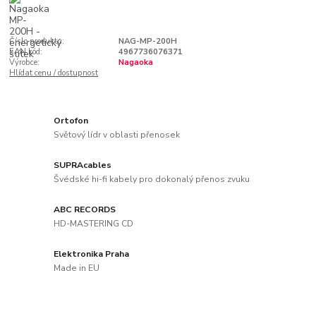
Číslo produktu:
NAG-MP-200H
EAN kód:
4967736076371
Výrobce:
Nagaoka
Hlídat cenu / dostupnost
Ortofon
Světový lídr v oblasti přenosek
SUPRAcables
Švédské hi-fi kabely pro dokonalý přenos zvuku
ABC RECORDS
HD-MASTERING CD
Elektronika Praha
Made in EU