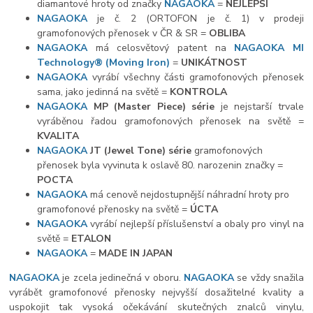
diamantové hroty od značky
NAGAOKA
=
NEJLEPŠÍ
NAGAOKA
je č. 2 (ORTOFON je č. 1) v prodeji
gramofonových přenosek v ČR & SR =
OBLIBA
NAGAOKA
má celosvětový patent na
NAGAOKA MI
Technology
®
(Moving Iron)
=
UNIKÁTNOST
NAGAOKA
vyrábí všechny části gramofonových přenosek
sama, jako jedinná na světě =
KONTROLA
NAGAOKA
MP (Master Piece) série
je nejstarší trvale
vyráběnou řadou gramofonových přenosek na světě =
KVALITA
NAGAOKA
JT (Jewel Tone) série
gramofonových
přenosek byla vyvinuta k oslavě 80. narozenin značky =
POCTA
NAGAOKA
má cenově nejdostupnější náhradní hroty pro
gramofonové přenosky na světě =
ÚCTA
NAGAOKA
vyrábí nejlepší příslušenství a obaly pro vinyl na
světě =
ETALON
NAGAOKA
=
MADE IN JAPAN
NAGAOKA
je zcela jedinečná v oboru.
NAGAOKA
se vždy snažila
vyrábět gramofonové přenosky nejvyšší dosažitelné kvality a
uspokojit tak vysoká očekávání skutečných znalců vinylu,