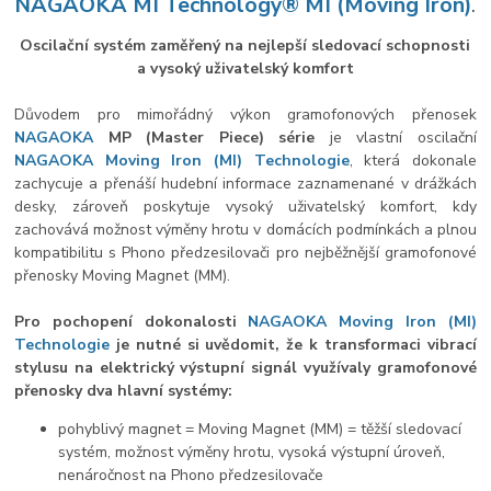
NAGAOKA MI Technology® MI (Moving Iron)
.
Oscilační systém zaměřený na nejlepší sledovací schopnosti
a vysoký uživatelský komfort
Důvodem pro mimořádný výkon gramofonových přenosek
NAGAOKA
MP (Master Piece) série
je vlastní oscilační
NAGAOKA
Moving Iron (MI) Technologie
, která dokonale
zachycuje a přenáší hudební informace zaznamenané v drážkách
desky, zároveň poskytuje vysoký uživatelský komfort, kdy
zachovává možnost výměny hrotu v domácích podmínkách a plnou
kompatibilitu s Phono předzesilovači pro nejběžnější gramofonové
přenosky Moving Magnet (MM).
Pro pochopení dokonalosti
NAGAOKA
Moving Iron (MI)
Technologie
je nutné si uvědomit, že k transformaci vibrací
stylusu na elektrický výstupní signál využívaly gramofonové
přenosky dva hlavní systémy:
pohyblivý magnet = Moving Magnet (MM) = těžší sledovací
systém, možnost výměny hrotu, vysoká výstupní úroveň,
nenáročnost na Phono předzesilovače