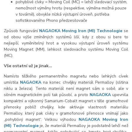
pohyblivé cívky = Moving Coil (MC) = lehčí sledovací systém,
nemožnost výměny hrotu (respektive, výměna možná pouze
v továrně), obvykle nízká výstupní úroveň, potřeba
sofistikovaného Phono předzesilovače
Způsob fungování
NAGAOKA Moving Iron (MI) Technologie
se
od obou výše zmíněných systémů liší, kdy z obou si bere to
nejlepší, vyměnitelný hrot a vysokou výstupní úroveň systému
Moving Magnet (MM), lehkost sledovacího systému Moving Coil
(MC).
Vše ostatní už je jinak...
Namísto těžkého permanentního magnetu nebo lehkých cívek
umístila
NAGAOKA
na konec chvějky materiál Permalloy (slitina
niklu a železa). Tento materiál není magnet sám o sobě, ale v
silném magnetickém poli tak působí, a proto
NAGAOKA
upevnila
kompaktní a výkonný Samarium-Cobalt magnet v těle gramofnové
přenosky poblíž chvějky, kde aktivuje vlastnosti materiálu
Permalloy, který pak cívky v gramofonové přenosce vnímají jako
„pohyblivý magnet“. Velkou výhodou
NAGAOKA Moving Iron
(MI) Technologie
je, že materiál Permalloy je podstatně lehčí než
permanentní magnet, takže pohybující se hmota hrot-chvějka-