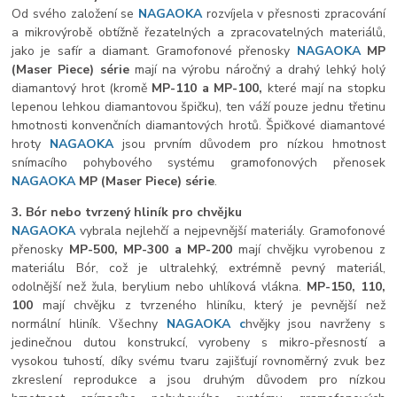
Od svého založení se
NAGAOKA
rozvíjela v přesnosti zpracování
a mikrovýrobě obtížně řezatelných a zpracovatelných materiálů,
jako je safír a diamant. Gramofonové přenosky
NAGAOKA
MP
(Maser Piece) série
mají na výrobu náročný a drahý lehký holý
diamantový hrot (kromě
MP-110 a MP-100,
které mají na stopku
lepenou lehkou diamantovou špičku), ten váží pouze jednu třetinu
hmotnosti konvenčních diamantových hrotů. Špičkové diamantové
hroty
NAGAOKA
jsou prvním důvodem pro nízkou hmotnost
snímacího pohybového systému gramofonových přenosek
NAGAOKA
MP
(Maser Piece) série
.
3. Bór nebo tvrzený hliník pro chvějku
NAGAOKA
vybrala nejlehčí a nejpevnější materiály. Gramofonové
přenosky
MP-500, MP-300 a MP-200
mají chvějku vyrobenou z
materiálu Bór, což je ultralehký, extrémně pevný materiál,
odolnější než žula, berylium nebo uhlíková vlákna.
MP-150, 110,
100
mají chvějku z tvrzeného hliníku, který je pevnější než
normální hliník. Všechny
NAGAOKA c
hvějky jsou navrženy s
jedinečnou dutou konstrukcí, vyrobeny s mikro-přesností a
vysokou tuhostí, díky svému tvaru zajišťují rovnoměrný zvuk bez
zkreslení reprodukce a jsou druhým důvodem pro nízkou