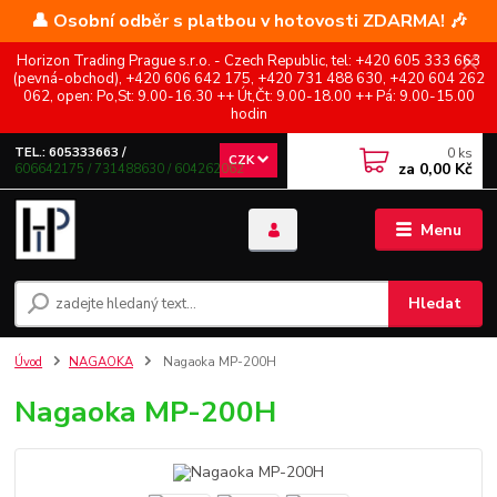
👤 Osobní odběr s platbou v hotovosti ZDARMA! 🎶
Horizon Trading Prague s.r.o. - Czech Republic, tel: +420 605 333 663
(pevná-obchod), +420 606 642 175, +420 731 488 630, +420 604 262
062, open: Po,St: 9.00-16.30 ++ Út,Čt: 9.00-18.00 ++ Pá: 9.00-15.00
hodin
0
ks
TEL.: 605333663 /
CZK
za
0,00 Kč
606642175 / 731488630 / 604262062
Menu
Hledat
Úvod
NAGAOKA
Nagaoka MP-200H
Nagaoka MP-200H