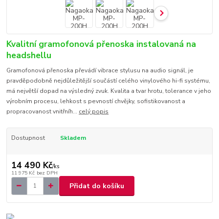
Kvalitní gramofonová přenoska instalovaná na
headshellu
Gramofonová přenoska převádí vibrace stylusu na audio signál, je
pravděpodobně nejdůležitější součástí celého vinylového hi-fi systému,
má největší dopad na výsledný zvuk. Kvalita a tvar hrotu, tolerance v jeho
výrobním procesu, lehkost s pevností chvějky, sofistikovanost a
propracovanost vnitřníh...
celý popis
Dostupnost
Skladem
14 490 Kč
/
ks
11 975 Kč
bez DPH
Přidat do košíku