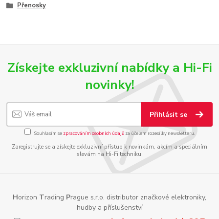
Přenosky
Získejte exkluzivní nabídky a Hi-Fi
novinky!
Přihlásit se
Souhlasím se
zpracováním osobních údajů
za účelem rozesílky newsletteru.
Zaregistrujte se a získejte exkluzivní přístup k novinkám, akcím a speciálním
slevám na Hi-Fi techniku.
H
orizon
T
rading
P
rague s.r.o. distributor značkové elektroniky,
hudby a příslušenství