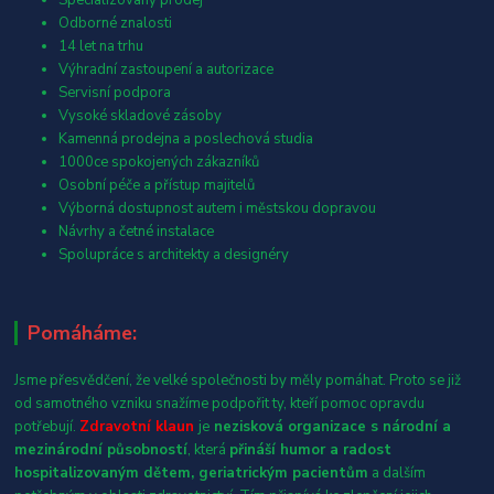
Specializovaný prodej
Odborné znalosti
14 let na trhu
Výhradní zastoupení a autorizace
Servisní podpora
Vysoké skladové zásoby
Kamenná prodejna a poslechová studia
1000ce spokojených zákazníků
Osobní péče a přístup majitelů
Výborná dostupnost autem i městskou dopravou
Návrhy a četné instalace
Spolupráce s architekty a designéry
Pomáháme:
Jsme přesvědčení, že velké společnosti by měly pomáhat. Proto se již
od samotného vzniku snažíme podpořit ty, kteří pomoc opravdu
potřebují.
Zdravotní klaun
je
nezisková organizace s národní a
mezinárodní působností
, která
přináší humor a radost
hospitalizovaným dětem, geriatrickým pacientům
a dalším