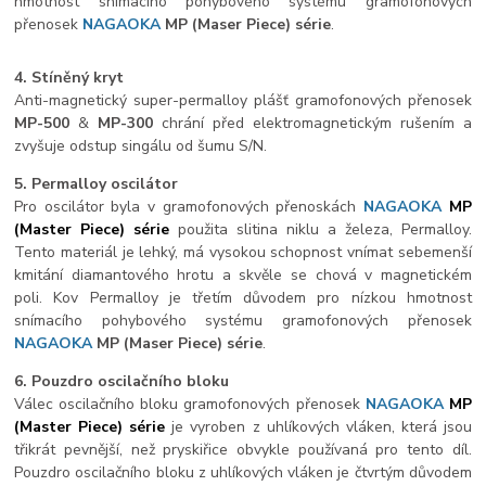
hmotnost snímacího pohybového systému gramofonových
přenosek
NAGAOKA
MP
(Maser Piece) série
.
4. Stíněný kryt
Anti-magnetický super-permalloy plášť gramofonových přenosek
MP-500
&
MP-300
chrání před elektromagnetickým rušením a
zvyšuje odstup singálu od šumu S/N.
5. Permalloy oscilátor
Pro oscilátor byla v gramofonových přenoskách
NAGAOKA
MP
(Master Piece) série
použita slitina niklu a železa, Permalloy.
Tento materiál je lehký, má vysokou schopnost vnímat sebemenší
kmitání diamantového hrotu a skvěle se chová v magnetickém
poli. Kov Permalloy je třetím důvodem pro nízkou hmotnost
snímacího pohybového systému gramofonových přenosek
NAGAOKA
MP
(Maser Piece) série
.
6. Pouzdro oscilačního bloku
Válec oscilačního bloku gramofonových přenosek
NAGAOKA
MP
(Master Piece) série
je vyroben z uhlíkových vláken, která jsou
třikrát pevnější, než pryskiřice obvykle používaná pro tento díl.
Pouzdro oscilačního bloku z uhlíkových vláken je čtvrtým důvodem