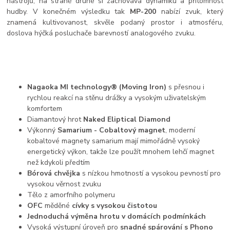
nástrojů, na straně druhé si zachovává dynamiku a přítomnost
hudby. V konečném výsledku tak
MP-200
nabízí zvuk, který
znamená kultivovanost, skvěle podaný prostor i atmosféru,
doslova hýčká posluchače barevností analogového zvuku.
Nagaoka MI technology® (Moving Iron)
s přesnou i
rychlou reakcí na stěnu drážky a vysokým uživatelským
komfortem
Diamantový hrot
Naked Eliptical Diamond
Výkonný
Samarium - Cobaltový magnet
, moderní
kobaltové magnety samarium mají mimořádně vysoký
energetický výkon, takže lze použít mnohem lehčí magnet
než kdykoli předtím
Bórová chvějka
s nízkou hmotností a vysokou pevností pro
vysokou věrnost zvuku
Tělo z amorfního polymeru
OFC
měděné
cívky s vysokou čistotou
Jednoduchá výměna hrotu v domácích podmínkách
Vysoká výstupní úroveň pro
snadné spárování s Phono