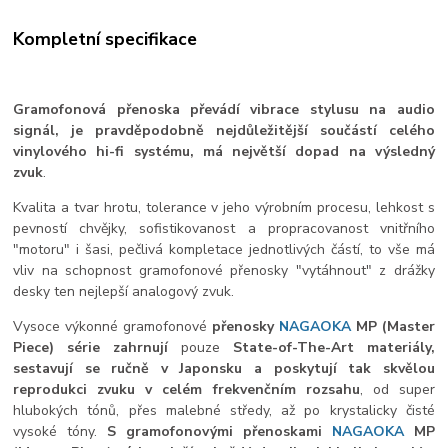
Kompletní specifikace
Gramofonová přenoska převádí vibrace stylusu na audio
signál, je pravděpodobně nejdůležitější
součástí celého
vinylového hi-fi systému, má největší dopad na výsledný
zvuk
.
Kvalita
a tvar hrotu, tolerance v jeho
výrobním procesu, lehkost s
pevností chvějky, sofistikovanost a propracovanost vnitřního
"motoru" i šasi, pečlivá kompletace jednotlivých částí, to vše má
vliv na schopnost gramofonové přenosky "vytáhnout" z drážky
desky ten nejlepší analogový zvuk.
Vysoce výkonné gramofonové
přenosky
NAGAOKA
MP (Master
Piece) série
zahrnují
pouze
State-of-The-Art materiály,
sestavují se ručně v Japonsku
a poskytují tak skvělou
reprodukci zvuku v celém frekvenčním rozsahu
, od super
hlubokých tónů, přes malebné středy, až po krystalicky čisté
vysoké tóny.
S gramofonovými přenoskami
NAGAOKA
MP