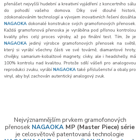
přenášet nejvyšší hudební a kreativní vyjádření z koncertního sálu
do pohodlí vašeho domova. Díky své dlouhé historii,
zdokonalováním technologií a vývojem inovativních řešení dosáhla
NAGAOKA
dokonalé konstrukce svých gramofonových přenosek.
Každá gramofonová přenoska je vyráběna pod přísnou kontrolou
kvality přes celý proces výroby, až po finální test. Tím, že je
NAGAOKA
jediný výrobce gramofonových přenosek na světě,
který si vyrábí všechny části ve své továrně, diamantové hroty,
chvějky, samarium-kobaltové magnety, cívky, ale i headshelly, má
100% kontrolu nad kvalitou. Protože sdílí vášeň pro analogovou
reprodukci zvuku, vyrábí
NAGAOKA
také příslušenství a obaly pro
vinyl, aby byl zachován autentický analogový zvuk.
Nejvýznamnějším prvkem gramofonových
přenosek
NAGAOKA
MP (Master Piece) série
je celosvětově patentovaná technologie