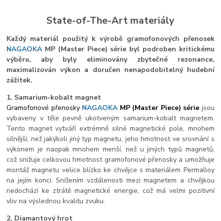
State-of-The-Art materiály
Každý materiál použitý k výrobě gramofonových přenosek
NAGAOKA
MP (Master Piece) série byl podroben kritickému
výběru, aby byly eliminovány zbytečné rezonance,
maximalizován výkon a doručen nenapodobitelný hudební
zážitek.
1. Samarium-kobalt magnet
Gramofonové přenosky
NAGAOKA
MP (Master Piece) série
jsou
vybaveny v těle pevně ukotveným samarium-kobalt magnetem.
Tento magnet vytváří extrémně silné magnetické pole, mnohem
silnější, než jakýkoli jiný typ magnetu, jeho hmotnost ve srovnání s
výkonem je naopak mnohem menší, než u jiných typů magnetů,
což snižuje celkovou hmotnost gramofonové přenosky a umožňuje
montáž magnetu velice blízko ke chvějce s materiálem Permalloy
na jejím konci. Snížením vzdálenosti mezi magnetem a chvějkou
nedochází ke ztrátě magnetické energie, což má velmi pozitivní
vliv na výslednou kvalitu zvuku.
2. Diamantový hrot