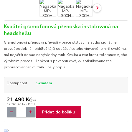
Kvalitní gramofonová přenoska instalovaná na
headshellu
Gramofonová přenoska převádí vibrace stylusu na audio signál, je
pravděpodobně nejdůležitější součástí celého vinylového hi-fi systému,
má největší dopad na výsledný zvuk. Kvalita a tvar hrotu, tolerance v jeho
výrobním procesu, lehkost s pevností chvějky, sofistikovanost a
propracovanost vnitřníh...
celý popis
Dostupnost
Skladem
21 490 Kč
/
ks
17 760 Kč
bez DPH
Přidat do košíku