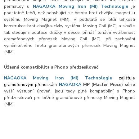
permalloy u
NAGAOKA Moving Iron (
MI) Technologie
je
podstatně lehčí, než pohybující se hmota hrot-chvějka-magnet u
systému Moving Magnet (MM), v podstatě se blíží lehkosti
konstrukce hrot-chvějka-cívky systému Moving Coil (MC) a skvěle
tak sleduje modulace drážky v desce, přináší tonální vytříbenost
gramofonových přenosek Moving Coil (MC), při zachování
vyměnitelného hrotu gramofonových přenosek Moving Magnet
(MM).
Úžasná kompatibilita s Phono předzesilovači
NAGAOKA Moving Iron (MI) Technologie
zajišťuje
gramofonovým přenoskám
NAGAOKA
MP (Master Piece) série
vyšší výstupní úroveň, jsou tedy plně kompatibilní s Phono
předzesilovači pro běžné gramofonové přenosky Moving Magnet
(MM).