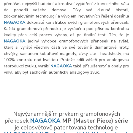
přenášet nejvyšší hudební a kreativní vyjádření z koncertního sálu
do pohodlí vašeho domova. Díky své dlouhé historii,
zdokonalováním technologií a vývojem inovativních řešení dosáhla
NAGAOKA
dokonalé konstrukce svých gramofonových přenosek.
Každá gramofonová přenoska je vyráběna pod přísnou kontrolou
kvality přes celý proces výroby, až po finální test. Tím, že je
NAGAOKA
jediný výrobce gramofonových přenosek na světě,
který si vyrábí všechny části ve své továrně, diamantové hroty,
chvějky, samarium-kobaltové magnety, cívky, ale i headshelly, má
100% kontrolu nad kvalitou. Protože sdílí vášeň pro analogovou
reprodukci zvuku, vyrábí
NAGAOKA
také příslušenství a obaly pro
vinyl, aby byl zachován autentický analogový zvuk.
Nejvýznamnějším prvkem gramofonových
přenosek
NAGAOKA
MP (Master Piece) série
je celosvětově patentovaná technologie