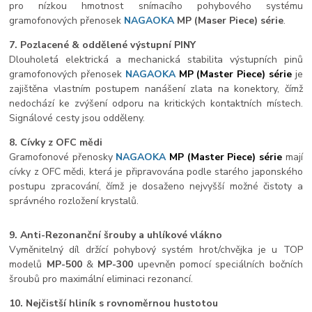
pro nízkou hmotnost snímacího pohybového systému
gramofonových přenosek
NAGAOKA
MP
(Maser Piece) série
.
7. Pozlacené & oddělené výstupní PINY
Dlouholetá elektrická a mechanická stabilita výstupních pinů
gramofonových přenosek
NAGAOKA
MP (Master Piece) série
je
zajištěna vlastním postupem nanášení zlata na konektory, čímž
nedochází ke zvýšení odporu na kritických kontaktních místech.
Signálové cesty jsou odděleny.
8. Cívky z OFC mědi
Gramofonové přenosky
NAGAOKA
MP (Master Piece) série
mají
cívky z OFC mědi, která je připravována podle starého japonského
postupu zpracování, čímž je dosaženo nejvyšší možné čistoty a
správného rozložení krystalů.
9. Anti-Rezonanční šrouby a uhlíkové vlákno
Vyměnitelný díl držící pohybový systém hrot/chvějka je u TOP
modelů
MP-500
&
MP-300
upevněn pomocí speciálních bočních
šroubů pro maximální eliminaci rezonancí.
10.
Nejčistší hliník s rovnoměrnou hustotou