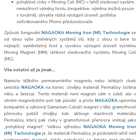
pohyblivé cívky = Moving Coil (MC) = lehčí sledovací systém,
nemožnost výměny hrotu (respektive, výměna možná pouze
v továrně), obvykle nízká výstupní úroveň, potřeba
sofistikovaného Phono předzesilovače
Způsob fungování
NAGAOKA Moving Iron (MI) Technologie
se
od obou výše zmíněných systémů liší, kdy z obou si bere to
nejlepší, vyměnitelný hrot a vysokou výstupní úroveň systému
Moving Magnet (MM), lehkost sledovacího systému Moving Coil
(MC).
Vše ostatní už je jinak...
Namísto těžkého permanentního magnetu nebo lehkých cívek
umístila
NAGAOKA
na konec chvějky materiál Permalloy (slitina
niklu a železa). Tento materiál není magnet sám o sobě, ale v
silném magnetickém poli tak působí, a proto
NAGAOKA
upevnila
kompaktní a výkonný Samarium-Cobalt magnet v těle gramofnové
přenosky poblíž chvějky, kde aktivuje vlastnosti materiálu
Permalloy, který pak cívky v gramofonové přenosce vnímají jako
„pohyblivý magnet“. Velkou výhodou
NAGAOKA Moving Iron
(MI) Technologie
je, že materiál Permalloy je podstatně lehčí než
permanentní magnet, takže pohybující se hmota hrot-chvějka-