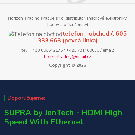
H
orizon
T
rading
P
rague s.r.o. distributor značkové elektroniky,
hudby a příslušenství
telefon - obchod /: 605
333 663 (pevná linka)
tel: +420 606642175 / +420 731488630 / email:
horizontrading@email.cz
Copyright © 2026
Doporučujeme:
SUPRA by JenTech - HDMI High
Speed With Ethernet