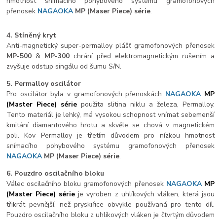
hmotnost snímacího pohybového systému gramofonových
přenosek
NAGAOKA
MP
(Maser Piece) série
.
4. Stíněný kryt
Anti-magnetický super-permalloy plášť gramofonových přenosek
MP-500
&
MP-300
chrání před elektromagnetickým rušením a
zvyšuje odstup singálu od šumu S/N.
5. Permalloy oscilátor
Pro oscilátor byla v gramofonových přenoskách
NAGAOKA
MP
(Master Piece) série
použita slitina niklu a železa, Permalloy.
Tento materiál je lehký, má vysokou schopnost vnímat sebemenší
kmitání diamantového hrotu a skvěle se chová v magnetickém
poli. Kov Permalloy je třetím důvodem pro nízkou hmotnost
snímacího pohybového systému gramofonových přenosek
NAGAOKA
MP
(Maser Piece) série
.
6. Pouzdro oscilačního bloku
Válec oscilačního bloku gramofonových přenosek
NAGAOKA
MP
(Master Piece) série
je vyroben z uhlíkových vláken, která jsou
třikrát pevnější, než pryskiřice obvykle používaná pro tento díl.
Pouzdro oscilačního bloku z uhlíkových vláken je čtvrtým důvodem