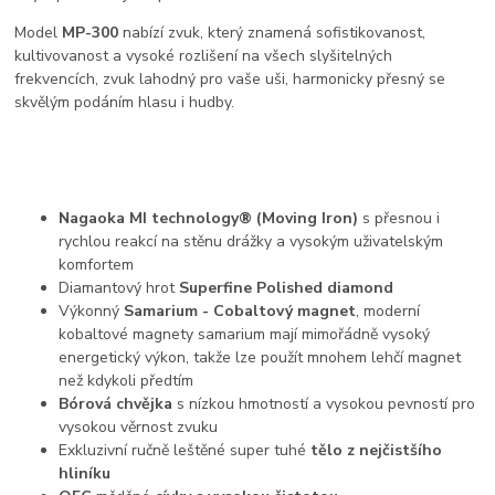
Model
MP-300
nabízí zvuk, který znamená sofistikovanost,
kultivovanost a vysoké rozlišení na všech slyšitelných
frekvencích, zvuk lahodný pro vaše uši, harmonicky přesný se
skvělým podáním hlasu i hudby.
Nagaoka MI technology® (Moving Iron)
s přesnou i
rychlou reakcí na stěnu drážky a vysokým uživatelským
komfortem
Diamantový hrot
Superfine Polished diamond
Výkonný
Samarium - Cobaltový magnet
, moderní
kobaltové magnety samarium mají mimořádně vysoký
energetický výkon, takže lze použít mnohem lehčí magnet
než kdykoli předtím
Bórová chvějka
s nízkou hmotností a vysokou pevností pro
vysokou věrnost zvuku
Exkluzivní ručně leštěné super tuhé
tělo z nejčistšího
hliníku