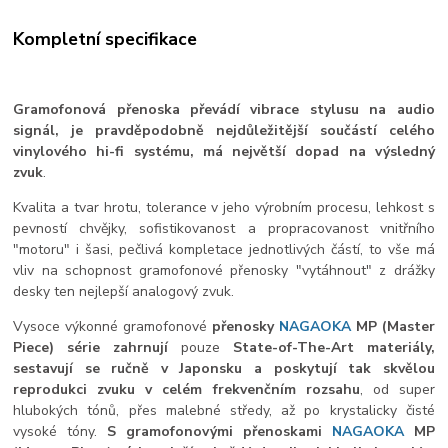
Kompletní specifikace
Gramofonová přenoska převádí vibrace stylusu na audio
signál, je pravděpodobně nejdůležitější
součástí celého
vinylového hi-fi systému, má největší dopad na výsledný
zvuk
.
Kvalita
a tvar hrotu, tolerance v jeho
výrobním procesu, lehkost s
pevností chvějky, sofistikovanost a propracovanost vnitřního
"motoru" i šasi, pečlivá kompletace jednotlivých částí, to vše má
vliv na schopnost gramofonové přenosky "vytáhnout" z drážky
desky ten nejlepší analogový zvuk.
Vysoce výkonné gramofonové
přenosky
NAGAOKA
MP (Master
Piece) série
zahrnují
pouze
State-of-The-Art materiály,
sestavují se ručně v Japonsku
a poskytují tak skvělou
reprodukci zvuku v celém frekvenčním rozsahu
, od super
hlubokých tónů, přes malebné středy, až po krystalicky čisté
vysoké tóny.
S gramofonovými přenoskami
NAGAOKA
MP