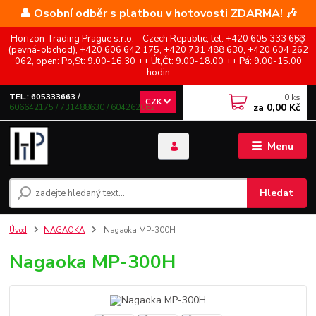
👤 Osobní odběr s platbou v hotovosti ZDARMA! 🎶
Horizon Trading Prague s.r.o. - Czech Republic, tel: +420 605 333 663
(pevná-obchod), +420 606 642 175, +420 731 488 630, +420 604 262
062, open: Po,St: 9.00-16.30 ++ Út,Čt: 9.00-18.00 ++ Pá: 9.00-15.00
hodin
0
ks
TEL.: 605333663 /
CZK
za
0,00 Kč
606642175 / 731488630 / 604262062
Menu
Hledat
Úvod
NAGAOKA
Nagaoka MP-300H
Nagaoka MP-300H