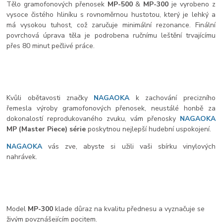
Tělo gramofonových přenosek
MP-500
&
MP-300
je vyrobeno z
vysoce čistého hliníku s rovnoměrnou hustotou, který je lehký a
má vysokou tuhost, což zaručuje minimální rezonance. Finální
povrchová úprava těla je podrobena ručnímu leštění trvajícímu
přes 80 minut pečlivé práce.
Kvůli obětavosti značky
NAGAOKA
k zachování precizního
řemesla výroby gramofonových přenosek, neustálé honbě za
dokonalostí reprodukovaného zvuku, vám přenosky
NAGAOKA
MP (Master Piece) série
poskytnou nejlepší hudební uspokojení.
NAGAOKA
vás zve, abyste si užili vaši sbírku vinylových
nahrávek.
Model
MP-300
klade důraz na kvalitu přednesu a vyznačuje se
živým povznášejícím pocitem.