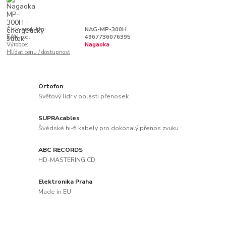
Číslo produktu:
NAG-MP-300H
EAN kód:
4967736076395
Výrobce:
Nagaoka
Hlídat cenu / dostupnost
Ortofon
Světový lídr v oblasti přenosek
SUPRAcables
Švédské hi-fi kabely pro dokonalý přenos zvuku
ABC RECORDS
HD-MASTERING CD
Elektronika Praha
Made in EU