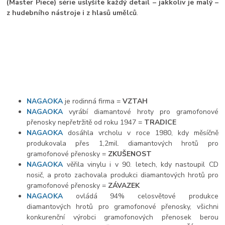
(Master Piece) série uslyšíte každý detail – jakkoliv je malý –
z hudebního nástroje i z hlasů umělců
.
NAGAOKA
je rodinná firma =
VZTAH
NAGAOKA
vyrábí diamantové hroty pro gramofonové
přenosky nepřetržitě od roku 1947 =
TRADICE
NAGAOKA
dosáhla vrcholu v roce 1980, kdy měsíčně
produkovala přes 1,2mil. diamantových hrotů pro
gramofonové přenosky =
ZKUŠENOST
NAGAOKA
věřila vinylu i v 90. letech, kdy nastoupil CD
nosič, a proto zachovala produkci diamantových hrotů pro
gramofonové přenosky =
ZÁVAZEK
NAGAOKA
ovládá 94% celosvětové produkce
diamantových hrotů pro gramofonové přenosky, všichni
konkurenční výrobci gramofonových přenosek berou