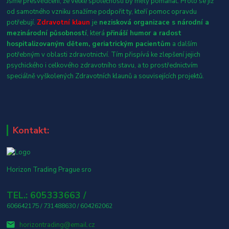
Jsme přesvědčení, že velké společnosti by měly pomáhat. Proto se již
od samotného vzniku snažíme podpořit ty, kteří pomoc opravdu
potřebují.
Zdravotní klaun
je
nezisková organizace s národní a
mezinárodní působností
, která
přináší humor a radost
hospitalizovaným dětem, geriatrickým pacientům
a dalším
potřebným v oblasti zdravotnictví. Tím přispívá ke zlepšení jejich
psychického i celkového zdravotního stavu, a to prostřednictvím
speciálně vyškolených Zdravotních klaunů a souvisejících projektů.
Kontakt:
Horizon Trading Prague sro
TEL.: 605333663 /
606642175 / 731488630 / 604262062
horizontrading@email.cz