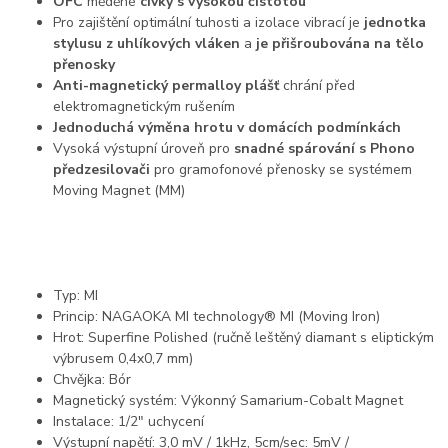
OFC
měděné
cívky s vysokou čistotou
Pro zajištění optimální tuhosti a izolace vibrací je
jednotka
stylusu z uhlíkových vláken
a
je přišroubována na tělo
přenosky
Anti-magnetický permalloy plášť
chrání před
elektromagnetickým rušením
Jednoduchá výměna hrotu v domácích podmínkách
Vysoká výstupní úroveň pro
snadné spárování s Phono
předzesilovači
pro gramofonové přenosky se systémem
Moving Magnet (MM)
Typ: MI
Princip: NAGAOKA MI technology® MI (Moving Iron)
Hrot: Superfine Polished (ručně leštěný diamant s eliptickým
výbrusem 0,4x0,7 mm)
Chvějka: Bór
Magnetický systém: Výkonný Samarium-Cobalt Magnet
Instalace: 1/2″ uchycení
Výstupní napětí: 3,0 mV / 1kHz, 5cm/sec: 5mV /