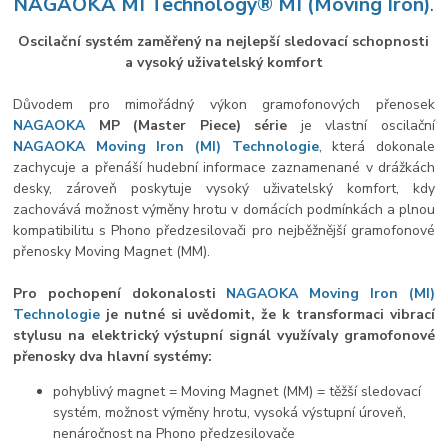
NAGAOKA MI Technology® MI (Moving Iron)
.
Oscilační systém zaměřený na nejlepší sledovací schopnosti
a vysoký uživatelský komfort
Důvodem pro mimořádný výkon gramofonových přenosek
NAGAOKA
MP (Master Piece) série
je vlastní oscilační
NAGAOKA
Moving Iron (MI) Technologie
, která dokonale
zachycuje a přenáší hudební informace zaznamenané v drážkách
desky, zároveň poskytuje vysoký uživatelský komfort, kdy
zachovává možnost výměny hrotu v domácích podmínkách a plnou
kompatibilitu s Phono předzesilovači pro nejběžnější gramofonové
přenosky Moving Magnet (MM).
Pro pochopení dokonalosti
NAGAOKA
Moving Iron (MI)
Technologie
je nutné si uvědomit, že k transformaci vibrací
stylusu na elektrický výstupní signál využívaly gramofonové
přenosky dva hlavní systémy:
pohyblivý magnet = Moving Magnet (MM) = těžší sledovací
systém, možnost výměny hrotu, vysoká výstupní úroveň,
nenáročnost na Phono předzesilovače