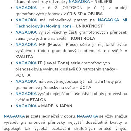
diamantové hroty od značky
NAGAOKA
=
NEJLEPŠÍ
NAGAOKA
je č. 2 (ORTOFON je č. 1) v prodeji
gramofonových přenosek v ČR & SR =
OBLIBA
NAGAOKA
má celosvětový patent na
NAGAOKA MI
Technology
®
(Moving Iron)
=
UNIKÁTNOST
NAGAOKA
vyrábí všechny části gramofonových přenosek
sama, jako jedinná na světě =
KONTROLA
NAGAOKA
MP (Master Piece) série
je nejstarší trvale
vyráběnou řadou gramofonových přenosek na světě =
KVALITA
NAGAOKA
JT (Jewel Tone) série
gramofonových
přenosek byla vyvinuta k oslavě 80. narozenin značky =
POCTA
NAGAOKA
má cenově nejdostupnější náhradní hroty pro
gramofonové přenosky na světě =
ÚCTA
NAGAOKA
vyrábí nejlepší příslušenství a obaly pro vinyl na
světě =
ETALON
NAGAOKA
=
MADE IN JAPAN
NAGAOKA
je zcela jedinečná v oboru.
NAGAOKA
se vždy snažila
vyrábět gramofonové přenosky nejvyšší dosažitelné kvality a
uspokojit tak vysoká očekávání skutečných znalců vinylu,