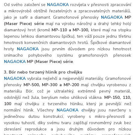
Od svého založení se
NAGAOKA
rozvíjela v přesnosti zpracování
a mikrovýrobě obtížně řezatelných a zpracovatelných materiálů,
jako je safír a diamant. Gramofonové přenosky
NAGAOKA
MP
(Maser Piece) série
mají na výrobu náročný a drahý lehký holý
diamantový hrot (kromě
MP-110 a MP-100,
které mají na stopku
lepenou lehkou diamantovou špičku), ten váží pouze jednu třetinu
hmotnosti konvenčních diamantových hrotů. Špičkové diamantové
hroty
NAGAOKA
jsou prvním důvodem pro nízkou hmotnost
snímacího pohybového systému gramofonových přenosek
NAGAOKA
MP
(Maser Piece) série
.
3. Bór nebo tvrzený hliník pro chvějku
NAGAOKA
vybrala nejlehčí a nejpevnější materiály. Gramofonové
přenosky
MP-500, MP-300 a MP-200
mají chvějku vyrobenou z
materiálu Bór, což je ultralehký, extrémně pevný materiál,
odolnější než žula, berylium nebo uhlíková vlákna.
MP-150, 110,
100
mají chvějku z tvrzeného hliníku, který je pevnější než
normální hliník. Všechny
NAGAOKA c
hvějky jsou navrženy s
jedinečnou dutou konstrukcí, vyrobeny s mikro-přesností a
vysokou tuhostí, díky svému tvaru zajišťují rovnoměrný zvuk bez
zkreslení reprodukce a jsou druhým důvodem pro nízkou