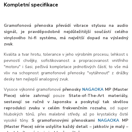
Kompletní specifikace
Gramofonová přenoska převádí vibrace stylusu na audio
signál, je pravděpodobně nejdůležitější
součástí celého
vinylového hi-fi systému, má největší dopad na výsledný
zvuk
.
Kvalita
a tvar hrotu, tolerance v jeho
výrobním procesu, lehkost s
pevností chvějky, sofistikovanost a propracovanost vnitřního
"motoru" i šasi, pečlivá kompletace jednotlivých částí, to vše má
vliv na schopnost gramofonové přenosky "vytáhnout" z drážky
desky ten nejlepší analogový zvuk.
Vysoce výkonné gramofonové
přenosky
NAGAOKA
MP (Master
Piece) série
zahrnují
pouze
State-of-The-Art materiály,
sestavují se ručně v Japonsku
a poskytují tak skvělou
reprodukci zvuku v celém frekvenčním rozsahu
, od super
hlubokých tónů, přes malebné středy, až po krystalicky čisté
vysoké tóny.
S gramofonovými přenoskami
NAGAOKA
MP
(Master Piece) série uslyšíte každý detail – jakkoliv je malý –