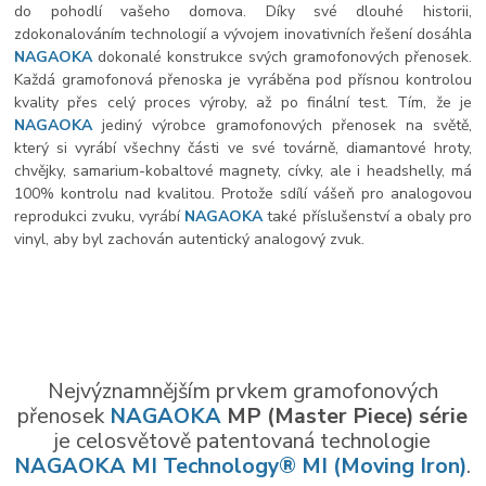
do pohodlí vašeho domova. Díky své dlouhé historii,
zdokonalováním technologií a vývojem inovativních řešení dosáhla
NAGAOKA
dokonalé konstrukce svých gramofonových přenosek.
Každá gramofonová přenoska je vyráběna pod přísnou kontrolou
kvality přes celý proces výroby, až po finální test. Tím, že je
NAGAOKA
jediný výrobce gramofonových přenosek na světě,
který si vyrábí všechny části ve své továrně, diamantové hroty,
chvějky, samarium-kobaltové magnety, cívky, ale i headshelly, má
100% kontrolu nad kvalitou. Protože sdílí vášeň pro analogovou
reprodukci zvuku, vyrábí
NAGAOKA
také příslušenství a obaly pro
vinyl, aby byl zachován autentický analogový zvuk.
Nejvýznamnějším prvkem gramofonových
přenosek
NAGAOKA
MP (Master Piece) série
je celosvětově patentovaná technologie
NAGAOKA MI Technology® MI (Moving Iron)
.