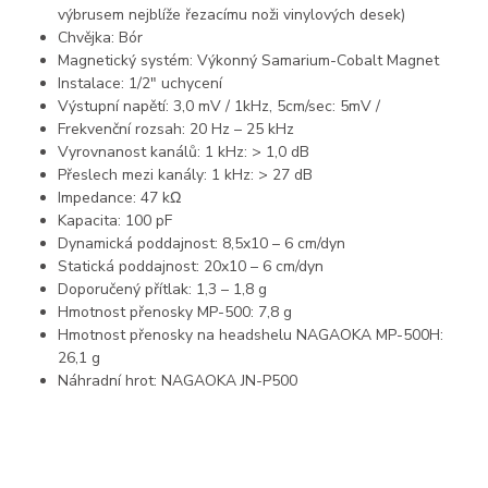
výbrusem nejblíže řezacímu noži vinylových desek)
Chvějka: Bór
Magnetický systém: Výkonný Samarium-Cobalt Magnet
Instalace: 1/2″ uchycení
Výstupní napětí: 3,0 mV / 1kHz, 5cm/sec: 5mV /
Frekvenční rozsah: 20 Hz – 25 kHz
Vyrovnanost kanálů: 1 kHz: > 1,0 dB
Přeslech mezi kanály: 1 kHz: > 27 dB
Impedance: 47 kΩ
Kapacita: 100 pF
Dynamická poddajnost: 8,5x10 – 6 cm/dyn
Statická poddajnost: 20x10 – 6 cm/dyn
Doporučený přítlak: 1,3 – 1,8 g
Hmotnost přenosky MP-500: 7,8 g
Hmotnost přenosky na headshelu NAGAOKA MP-500H:
26,1 g
Náhradní hrot: NAGAOKA JN-P500