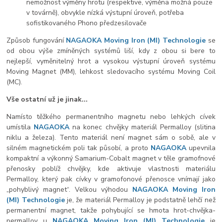
nemožnost výměny hrotu (respektive, výměna možná pouze
v továrně), obvykle nízká výstupní úroveň, potřeba
sofistikovaného Phono předzesilovače
Způsob fungování
NAGAOKA Moving Iron (MI) Technologie
se
od obou výše zmíněných systémů liší, kdy z obou si bere to
nejlepší, vyměnitelný hrot a vysokou výstupní úroveň systému
Moving Magnet (MM), lehkost sledovacího systému Moving Coil
(MC).
Vše ostatní už je jinak...
Namísto těžkého permanentního magnetu nebo lehkých cívek
umístila
NAGAOKA
na konec chvějky materiál Permalloy (slitina
niklu a železa). Tento materiál není magnet sám o sobě, ale v
silném magnetickém poli tak působí, a proto
NAGAOKA
upevnila
kompaktní a výkonný Samarium-Cobalt magnet v těle gramofnové
přenosky poblíž chvějky, kde aktivuje vlastnosti materiálu
Permalloy, který pak cívky v gramofonové přenosce vnímají jako
„pohyblivý magnet“. Velkou výhodou
NAGAOKA Moving Iron
(MI) Technologie
je, že materiál Permalloy je podstatně lehčí než
permanentní magnet, takže pohybující se hmota hrot-chvějka-
permalloy u
NAGAOKA Moving Iron (
MI) Technologie
je