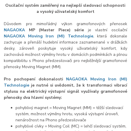
Oscilační systém zaměřený na nejlepší sledovací schopnosti
a vysoký uživatelský komfort
Důvodem pro mimořádný výkon gramofonových přenosek
NAGAOKA
MP (Master Piece) série
je vlastní oscilační
NAGAOKA
Moving Iron (MI) Technologie
, která dokonale
zachycuje a přenáší hudební informace zaznamenané v drážkách
desky, zároveň poskytuje vysoký uživatelský komfort, kdy
zachovává možnost výměny hrotu v domácích podmínkách a plnou
kompatibilitu s Phono předzesilovači pro nejběžnější gramofonové
přenosky Moving Magnet (MM).
Pro pochopení dokonalosti
NAGAOKA
Moving Iron (MI)
Technologie
je nutné si uvědomit, že k transformaci vibrací
stylusu na elektrický výstupní signál využívaly gramofonové
přenosky dva hlavní systémy:
pohyblivý magnet = Moving Magnet (MM) = těžší sledovací
systém, možnost výměny hrotu, vysoká výstupní úroveň,
nenáročnost na Phono předzesilovače
pohyblivé cívky = Moving Coil (MC) = lehčí sledovací systém,