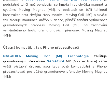
podstatně lehčí, než pohybující se hmota hrot-chvějka-magnet u
systému Moving Magnet (MM), v podstatě se blíží lehkosti
konstrukce hrot-chvějka-cívky systému Moving Coil (MC) a skvěle
tak sleduje modulace drážky v desce, přináší tonální vytříbenost
gramofonových přenosek Moving Coil (MC), při zachování
vyměnitelného hrotu gramofonových přenosek Moving Magnet
(MM).
Úžasná kompatibilita s Phono předzesilovači
NAGAOKA Moving Iron (MI) Technologie
zajišťuje
gramofonovým přenoskám
NAGAOKA
MP (Master Piece) série
vyšší výstupní úroveň, jsou tedy plně kompatibilní s Phono
předzesilovači pro běžné gramofonové přenosky Moving Magnet
(MM).