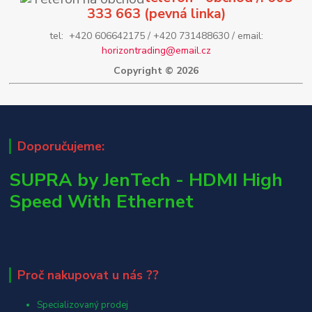
333 663 (pevná linka)
tel: +420 606642175 / +420 731488630 / email:
horizontrading@email.cz
Copyright © 2026
Doporučujeme:
SUPRA by JenTech - HDMI High
Speed With Ethernet
Proč nakupovat u nás ??
Specializovaný prodej