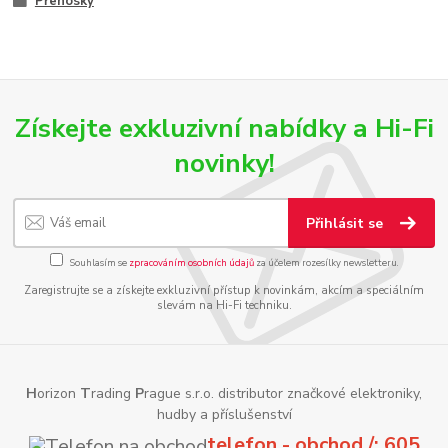
Přenosky
Získejte exkluzivní nabídky a Hi-Fi
novinky!
Přihlásit se
Souhlasím se
zpracováním osobních údajů
za účelem rozesílky newsletteru.
Zaregistrujte se a získejte exkluzivní přístup k novinkám, akcím a speciálním
slevám na Hi-Fi techniku.
H
orizon
T
rading
P
rague s.r.o. distributor značkové elektroniky,
hudby a příslušenství
telefon - obchod /: 605