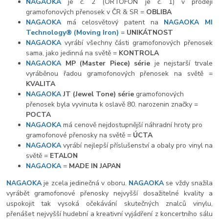
NAGAOKA
je č. 2 (ORTOFON je č. 1) v prodeji
gramofonových přenosek v ČR & SR =
OBLIBA
NAGAOKA
má celosvětový patent na
NAGAOKA MI
Technology
®
(Moving Iron)
=
UNIKÁTNOST
NAGAOKA
vyrábí všechny části gramofonových přenosek
sama, jako jedinná na světě =
KONTROLA
NAGAOKA
MP (Master Piece) série
je nejstarší trvale
vyráběnou řadou gramofonových přenosek na světě =
KVALITA
NAGAOKA
JT (Jewel Tone) série
gramofonových
přenosek byla vyvinuta k oslavě 80. narozenin značky =
POCTA
NAGAOKA
má cenově nejdostupnější náhradní hroty pro
gramofonové přenosky na světě =
ÚCTA
NAGAOKA
vyrábí nejlepší příslušenství a obaly pro vinyl na
světě =
ETALON
NAGAOKA
=
MADE IN JAPAN
NAGAOKA
je zcela jedinečná v oboru.
NAGAOKA
se vždy snažila
vyrábět gramofonové přenosky nejvyšší dosažitelné kvality a
uspokojit tak vysoká očekávání skutečných znalců vinylu,
přenášet nejvyšší hudební a kreativní vyjádření z koncertního sálu