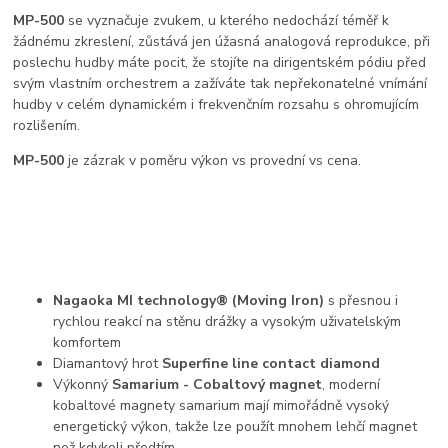
MP-500
se vyznačuje zvukem, u kterého nedochází téměř k
žádnému zkreslení, zůstává jen úžasná analogová reprodukce, při
poslechu hudby máte pocit, že stojíte na dirigentském pódiu před
svým vlastním orchestrem a zažíváte tak nepřekonatelné vnímání
hudby v celém dynamickém i frekvenčním rozsahu s ohromujícím
rozlišením.
MP-500
je zázrak v poměru výkon vs provední vs cena.
Nagaoka MI technology® (Moving Iron)
s přesnou i
rychlou reakcí na stěnu drážky a vysokým uživatelským
komfortem
Diamantový hrot
Superfine line contact diamond
Výkonný
Samarium - Cobaltový magnet
, moderní
kobaltové magnety samarium mají mimořádně vysoký
energetický výkon, takže lze použít mnohem lehčí magnet
než kdykoli předtím