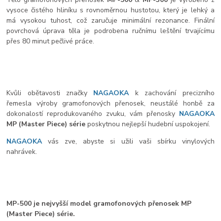
vysoce čistého hliníku s rovnoměrnou hustotou, který je lehký a
má vysokou tuhost, což zaručuje minimální rezonance. Finální
povrchová úprava těla je podrobena ručnímu leštění trvajícímu
přes 80 minut pečlivé práce.
Kvůli obětavosti značky
NAGAOKA
k zachování precizního
řemesla výroby gramofonových přenosek, neustálé honbě za
dokonalostí reprodukovaného zvuku, vám přenosky
NAGAOKA
MP (Master Piece) série
poskytnou nejlepší hudební uspokojení.
NAGAOKA
vás zve, abyste si užili vaši sbírku vinylových
nahrávek.
MP-500 je nejvyšší model gramofonových přenosek MP
(Master Piece) série.