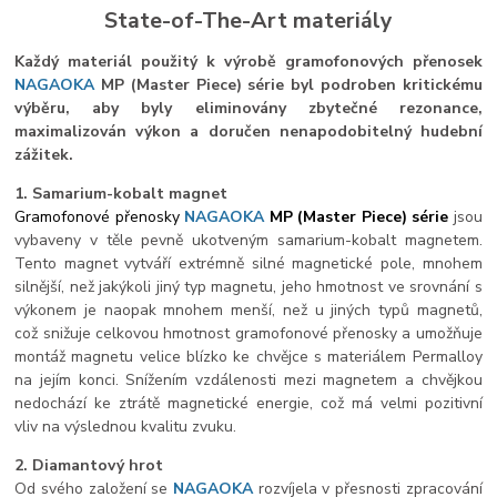
State-of-The-Art materiály
Každý materiál použitý k výrobě gramofonových přenosek
NAGAOKA
MP (Master Piece) série byl podroben kritickému
výběru, aby byly eliminovány zbytečné rezonance,
maximalizován výkon a doručen nenapodobitelný hudební
zážitek.
1. Samarium-kobalt magnet
Gramofonové přenosky
NAGAOKA
MP (Master Piece) série
jsou
vybaveny v těle pevně ukotveným samarium-kobalt magnetem.
Tento magnet vytváří extrémně silné magnetické pole, mnohem
silnější, než jakýkoli jiný typ magnetu, jeho hmotnost ve srovnání s
výkonem je naopak mnohem menší, než u jiných typů magnetů,
což snižuje celkovou hmotnost gramofonové přenosky a umožňuje
montáž magnetu velice blízko ke chvějce s materiálem Permalloy
na jejím konci. Snížením vzdálenosti mezi magnetem a chvějkou
nedochází ke ztrátě magnetické energie, což má velmi pozitivní
vliv na výslednou kvalitu zvuku.
2. Diamantový hrot
Od svého založení se
NAGAOKA
rozvíjela v přesnosti zpracování