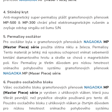
4. Stíněný kryt
Anti-magnetický super-permalloy plášť gramofonových přenosek
MP-500
&
MP-300
chrání před elektromagnetickým rušením a
zvyšuje odstup singálu od šumu S/N.
5. Permalloy oscilátor
Pro oscilátor byla v gramofonových přenoskách
NAGAOKA
MP
(Master Piece) série
použita slitina niklu a železa, Permalloy.
Tento materiál je lehký, má vysokou schopnost vnímat sebemenší
kmitání diamantového hrotu a skvěle se chová v magnetickém
poli. Kov Permalloy je třetím důvodem pro nízkou hmotnost
snímacího pohybového systému gramofonových přenosek
NAGAOKA
MP
(Maser Piece) série
.
6. Pouzdro oscilačního bloku
Válec oscilačního bloku gramofonových přenosek
NAGAOKA
MP
(Master Piece) série
je vyroben z uhlíkových vláken, která jsou
třikrát pevnější, než pryskiřice obvykle používaná pro tento díl.
Pouzdro oscilačního bloku z uhlíkových vláken je čtvrtým důvodem
pro nízkou hmotnost snímacího pohybového systému