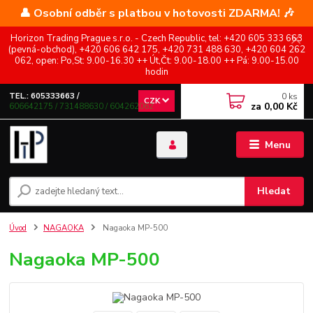
👤 Osobní odběr s platbou v hotovosti ZDARMA! 🎶
Horizon Trading Prague s.r.o. - Czech Republic, tel: +420 605 333 663
(pevná-obchod), +420 606 642 175, +420 731 488 630, +420 604 262
062, open: Po,St: 9.00-16.30 ++ Út,Čt: 9.00-18.00 ++ Pá: 9.00-15.00
hodin
0
ks
TEL.: 605333663 /
CZK
za
0,00 Kč
606642175 / 731488630 / 604262062
Menu
Hledat
Úvod
NAGAOKA
Nagaoka MP-500
Nagaoka MP-500