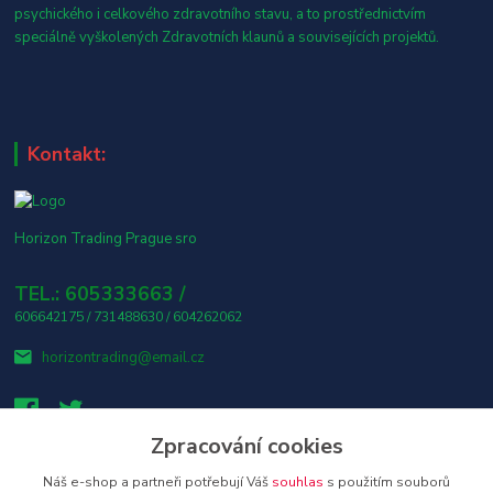
psychického i celkového zdravotního stavu, a to prostřednictvím
speciálně vyškolených Zdravotních klaunů a souvisejících projektů.
Kontakt:
Horizon Trading Prague sro
TEL.: 605333663 /
606642175 / 731488630 / 604262062
horizontrading@email.cz
Zpracování cookies
Náš e-shop a partneři potřebují Váš
souhlas
s použitím souborů