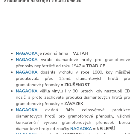
z hudebního nástroje i z hlasů umělců
.
NAGAOKA
je rodinná firma =
VZTAH
NAGAOKA
vyrábí diamantové hroty pro gramofonové
přenosky nepřetržitě od roku 1947 =
TRADICE
NAGAOKA
dosáhla vrcholu v roce 1980, kdy měsíčně
produkovala přes 1,2mil. diamantových hrotů pro
gramofonové přenosky =
ZKUŠENOST
NAGAOKA
věřila vinylu i v 90. letech, kdy nastoupil CD
nosič, a proto zachovala produkci diamantových hrotů pro
gramofonové přenosky =
ZÁVAZEK
NAGAOKA
ovládá 94% celosvětové produkce
diamantových hrotů pro gramofonové přenosky, všichni
konkurenční výrobci gramofonových přenosek berou
diamantové hroty od značky
NAGAOKA
=
NEJLEPŠÍ