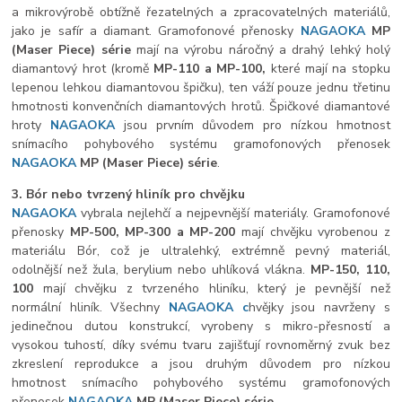
a mikrovýrobě obtížně řezatelných a zpracovatelných materiálů,
jako je safír a diamant. Gramofonové přenosky
NAGAOKA
MP
(Maser Piece) série
mají na výrobu náročný a drahý lehký holý
diamantový hrot (kromě
MP-110 a MP-100,
které mají na stopku
lepenou lehkou diamantovou špičku), ten váží pouze jednu třetinu
hmotnosti konvenčních diamantových hrotů. Špičkové diamantové
hroty
NAGAOKA
jsou prvním důvodem pro nízkou hmotnost
snímacího pohybového systému gramofonových přenosek
NAGAOKA
MP
(Maser Piece) série
.
3. Bór nebo tvrzený hliník pro chvějku
NAGAOKA
vybrala nejlehčí a nejpevnější materiály. Gramofonové
přenosky
MP-500, MP-300 a MP-200
mají chvějku vyrobenou z
materiálu Bór, což je ultralehký, extrémně pevný materiál,
odolnější než žula, berylium nebo uhlíková vlákna.
MP-150, 110,
100
mají chvějku z tvrzeného hliníku, který je pevnější než
normální hliník. Všechny
NAGAOKA c
hvějky jsou navrženy s
jedinečnou dutou konstrukcí, vyrobeny s mikro-přesností a
vysokou tuhostí, díky svému tvaru zajišťují rovnoměrný zvuk bez
zkreslení reprodukce a jsou druhým důvodem pro nízkou
hmotnost snímacího pohybového systému gramofonových
přenosek
NAGAOKA
MP
(Maser Piece) série
.