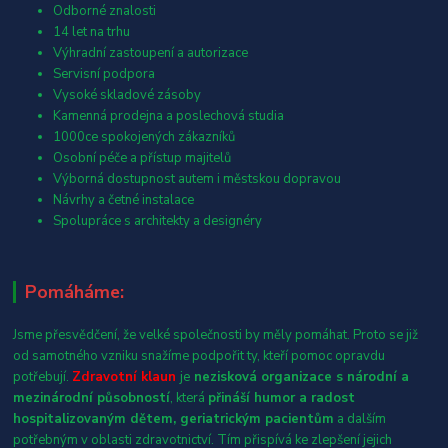
Odborné znalosti
14 let na trhu
Výhradní zastoupení a autorizace
Servisní podpora
Vysoké skladové zásoby
Kamenná prodejna a poslechová studia
1000ce spokojených zákazníků
Osobní péče a přístup majitelů
Výborná dostupnost autem i městskou dopravou
Návrhy a četné instalace
Spolupráce s architekty a designéry
Pomáháme:
Jsme přesvědčení, že velké společnosti by měly pomáhat. Proto se již
od samotného vzniku snažíme podpořit ty, kteří pomoc opravdu
potřebují.
Zdravotní klaun
je
nezisková organizace s národní a
mezinárodní působností
, která
přináší humor a radost
hospitalizovaným dětem, geriatrickým pacientům
a dalším
potřebným v oblasti zdravotnictví. Tím přispívá ke zlepšení jejich