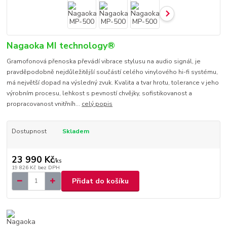
Nagaoka MI technology®
Gramofonová přenoska převádí vibrace stylusu na audio signál, je
pravděpodobně nejdůležitější součástí celého vinylového hi-fi systému,
má největší dopad na výsledný zvuk. Kvalita a tvar hrotu, tolerance v jeho
výrobním procesu, lehkost s pevností chvějky, sofistikovanost a
propracovanost vnitřníh...
celý popis
Dostupnost
Skladem
23 990 Kč
/
ks
19 826 Kč
bez DPH
Přidat do košíku