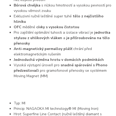
Bórová chvějka
s nízkou hmotností a vysokou pevností pro
vysokou věrnost zvuku
Exkluzivní ručně leštěné super tuhé
tělo z nejčistšího
hliníku
OFC
měděné
cívky s vysokou čistotou
Pro zajištění optimální tuhosti a izolace vibrací je
jednotka
stylusu z uhlíkových vláken
a
je přišroubována na tělo
přenosky
Anti-magnetický permalloy plášť
chrání před
elektromagnetickým rušením
Jednoduchá výměna hrotu v domácích podmínkách
Vysoká výstupní úroveň pro
snadné spárování s Phono
předzesilovači
pro gramofonové přenosky se systémem
Moving Magnet (MM)
Typ: MI
Princip: NAGAOKA MI technology® MI (Moving Iron)
Hrot: Superfine Line Contact (ručně leštěný diamant s