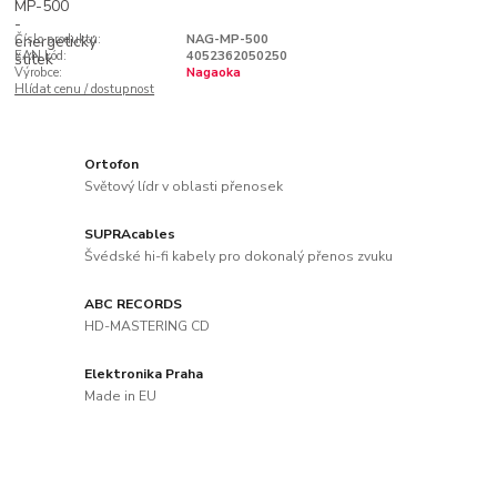
Číslo produktu:
NAG-MP-500
EAN kód:
4052362050250
Výrobce:
Nagaoka
Hlídat cenu / dostupnost
Ortofon
Světový lídr v oblasti přenosek
SUPRAcables
Švédské hi-fi kabely pro dokonalý přenos zvuku
ABC RECORDS
HD-MASTERING CD
Elektronika Praha
Made in EU