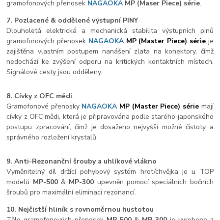
gramofonových přenosek
NAGAOKA
MP
(Maser Piece) série
.
7. Pozlacené & oddělené výstupní PINY
Dlouholetá elektrická a mechanická stabilita výstupních pinů
gramofonových přenosek
NAGAOKA
MP (Master Piece) série
je
zajištěna vlastním postupem nanášení zlata na konektory, čímž
nedochází ke zvýšení odporu na kritických kontaktních místech.
Signálové cesty jsou odděleny.
8. Cívky z OFC mědi
Gramofonové přenosky
NAGAOKA
MP (Master Piece) série
mají
cívky z OFC mědi, která je připravována podle starého japonského
postupu zpracování, čímž je dosaženo nejvyšší možné čistoty a
správného rozložení krystalů.
9. Anti-Rezonanční šrouby a uhlíkové vlákno
Vyměnitelný díl držící pohybový systém hrot/chvějka je u TOP
modelů
MP-500
&
MP-300
upevněn pomocí speciálních bočních
šroubů pro maximální eliminaci rezonancí.
10.
Nejčistší hliník s rovnoměrnou hustotou
Tělo gramofonových přenosek
MP-500
&
MP-300
je vyrobeno z