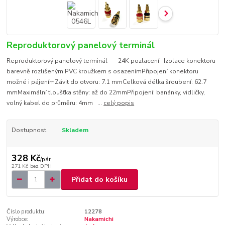
Reproduktorový panelový terminál
Reproduktorový panelový terminál 24K pozlacení Izolace konektoru
barevně rozlišeným PVC kroužkem s osazenímPřipojení konektoru
možné i pájenímZávit do otvoru: 7.1 mmCelková délka šroubení: 62.7
mmMaximální tloušťka stěny: až do 22mmPřipojení: banánky, vidličky,
volný kabel do průměru: 4mm ...
celý popis
Dostupnost
Skladem
328 Kč
/
pár
271 Kč
bez DPH
Přidat do košíku
Číslo produktu:
12278
Výrobce:
Nakamichi