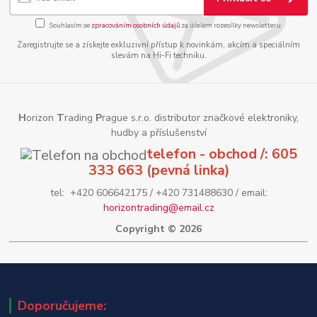
Souhlasím se
zpracováním osobních údajů
za účelem rozesílky newsletteru.
Zaregistrujte se a získejte exkluzivní přístup k novinkám, akcím a speciálním
slevám na Hi-Fi techniku.
H
orizon
T
rading
P
rague s.r.o. distributor značkové elektroniky,
hudby a příslušenství
telefon - obchod /: 605
333 663 (pevná linka)
tel: +420 606642175 / +420 731488630 / email:
horizontrading@email.cz
Copyright © 2026
Doporučujeme: