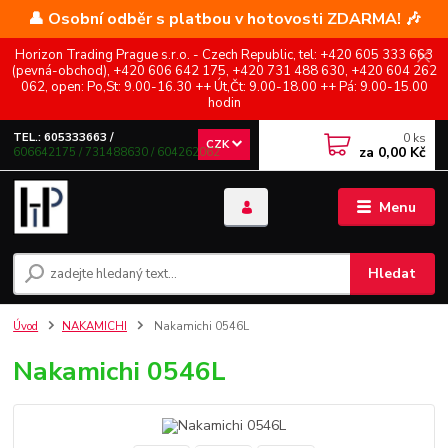
👤 Osobní odběr s platbou v hotovosti ZDARMA! 🎶
Horizon Trading Prague s.r.o. - Czech Republic, tel: +420 605 333 663
(pevná-obchod), +420 606 642 175, +420 731 488 630, +420 604 262
062, open: Po,St: 9.00-16.30 ++ Út,Čt: 9.00-18.00 ++ Pá: 9.00-15.00
hodin
0
ks
TEL.: 605333663 /
CZK
za
0,00 Kč
606642175 / 731488630 / 604262062
Menu
Hledat
Úvod
NAKAMICHI
Nakamichi 0546L
Nakamichi 0546L